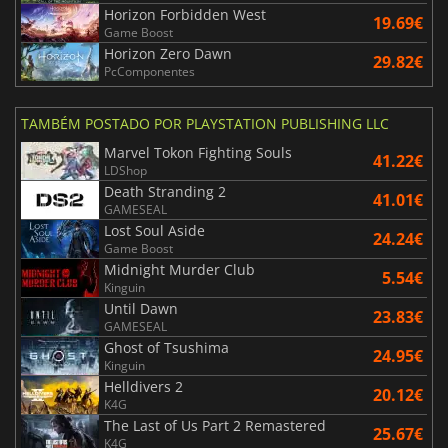
Horizon Forbidden West
19.69€
Game Boost
Horizon Zero Dawn
29.82€
PcComponentes
TAMBÉM POSTADO POR PLAYSTATION PUBLISHING LLC
Marvel Tokon Fighting Souls
41.22€
LDShop
Death Stranding 2
41.01€
GAMESEAL
Lost Soul Aside
24.24€
Game Boost
Midnight Murder Club
5.54€
Kinguin
Until Dawn
23.83€
GAMESEAL
Ghost of Tsushima
24.95€
Kinguin
Helldivers 2
20.12€
K4G
The Last of Us Part 2 Remastered
25.67€
K4G