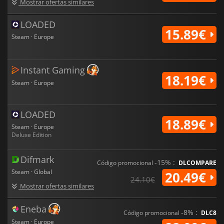
Mostrar ofertas similares
LOADED
15.89€
Steam · Europe
Instant Gaming
18.19€
Steam · Europe
LOADED
18.89€
Steam · Europe
Deluxe Edition
Difmark
-15% :
Código promocional
DLCOMPARE
Steam · Global
20.49€
24.10€
Mostrar ofertas similares
Eneba
-8% :
Código promocional
DLC8
Steam · Europe