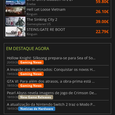
59.80€
Eneba
Hell Let Loose Vietnam
26.10€
Kinguin
The Sinking City 2
39.00€
Gamesplanet US
STEINS;GATE RE BOOT
22.79€
Kinguin
EM DESTAQUE AGORA
Hollow Knight: Silksong prepara-se para Sea of Sorrow com um patch
Gaming News
20/03/26
A Invasão dos Illuminados: Conquistar os novos Helldivers 2 Atualização!
Gaming News
19/03/26
GTA VI: Para além dos atrasos, a obra-prima está quase a chegar
Gaming News
18/03/26
Pearl Abyss revela imagens de jogo de Crimson Desert para a PS5
New Game Releases
18/03/26
A atualização da Nintendo Switch 2 traz o Modo Portátil aos jogos mais antigos da Switch
Notícias de Hardware
18/03/26