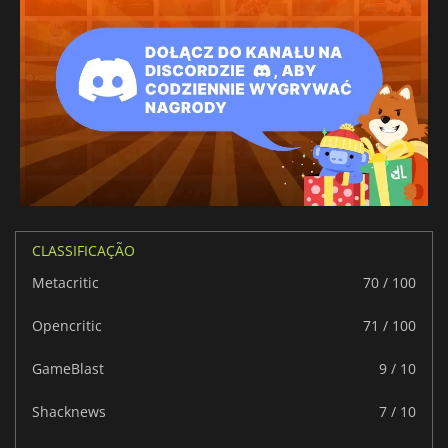
Italiano
Tcheco
Árabe
Tailandês
Chinês simplificado
Coreano
CLASSIFICAÇÃO
Metacritic
70 / 100
Opencritic
71 / 100
GameBlast
9 / 10
Shacknews
7 / 10