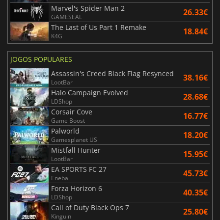
Marvel's Spider Man 2
26.33€
GAMESEAL
The Last of Us Part 1 Remake
18.84€
K4G
JOGOS POPULARES
Assassin's Creed Black Flag Resynced
38.16€
LootBar
Halo Campaign Evolved
28.68€
LDShop
Corsair Cove
16.77€
Game Boost
Palworld
18.20€
Gamesplanet US
Mistfall Hunter
15.95€
LootBar
EA SPORTS FC 27
45.73€
Eneba
Forza Horizon 6
40.35€
LDShop
Call of Duty Black Ops 7
25.80€
Kinguin