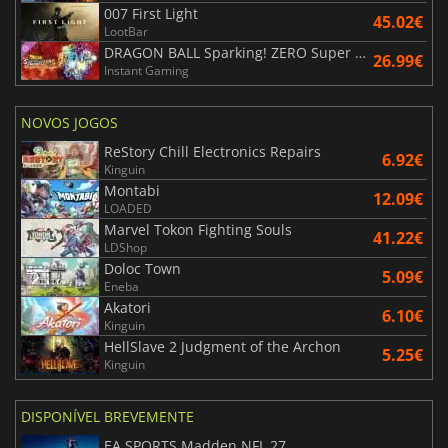
007 First Light
45.02€
LootBar
DRAGON BALL Sparking! ZERO Super Limit Breaking NEO
26.99€
Instant Gaming
NOVOS JOGOS
ReStory Chill Electronics Repairs
6.92€
Kinguin
Montabi
12.09€
LOADED
Marvel Tokon Fighting Souls
41.22€
LDShop
Doloc Town
5.09€
Eneba
Akatori
6.10€
Kinguin
HellSlave 2 Judgment of the Archon
5.25€
Kinguin
DISPONÍVEL BREVEMENTE
EA SPORTS Madden NFL 27