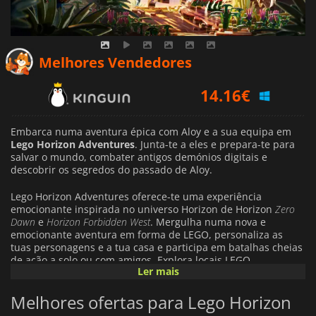
14.16
€
Melhores Vendedores
15.04
€
18.19
€
Embarca numa aventura épica com Aloy e a sua equipa em
Lego Horizon Adventures
. Junta-te a eles e prepara-te para
salvar o mundo, combater antigos demónios digitais e
descobrir os segredos do passado de Aloy.
Lego Horizon Adventures oferece-te uma experiência
emocionante inspirada no universo Horizon de Horizon
Zero
Dawn
e
Horizon Forbidden West
. Mergulha numa nova e
emocionante aventura em forma de LEGO, personaliza as
tuas personagens e a tua casa e participa em batalhas cheias
de ação a solo ou com amigos. Explora locais LEGO
Ler mais
deslumbrantes inspirados no mundo de Horizon e mergulha
num mundo sem limites. Quer sejas um fã de LEGO ou de
Melhores ofertas para Lego Horizon
Horizon, o jogo vai atrair-te com a sua abordagem única a
ambos.