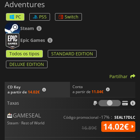
Adventures
Lego Horizon Adventures
inclui multijogador cooperativo
para que possas partilhar as tuas aventuras com outros
PC
PS5
Switch
jogadores online ou no modo cooperativo de sofá num único
ecrã
Steam
Epic Games
Todos os tipos
STANDARD EDITION
DELUXE EDITION
Partilhar
Conta
CD Key
a partir de
11.04€
a partir de
14.02€
Taxas
Taxas
GAMESEAL
-17% :
Código promocional
SEAL17DLC
Steam · Rest of World
14.02€
16.89€