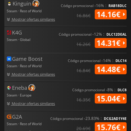
Kinguin
-16% :
Código promocional
RAB18DLC
Steam · Rest of World
14.16€
16.86€
Mostrar ofertas similares
K4G
-12% :
Código promocional
DLC12DEAL
Steam · Global
14.31€
16.26€
Game Boost
-14% :
Código promocional
DLC14
Steam · Rest of World
14.48€
16.84€
Mostrar ofertas similares
Eneba
-8% :
Código promocional
DLC8
Steam · Europe
15.04€
16.35€
Mostrar ofertas similares
G2A
-23.83% :
Código promocional
DCG2AD1Y4E
Steam · Rest of World
15.76€
20.69€