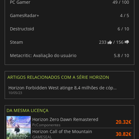
PC Gamer
49 / 100
GamesRadar+
4 / 5
Destructoid
6 / 10
Steam
233
/ 156
Metacritic: Avaliação do usuário
5.8 / 10
ARTIGOS RELACIONADOS COM A SÉRIE HORIZON
Horizon Forbidden West atinge 8,4 milhões de cópias vendidas
10/05/23
DA MESMA LICENÇA
Horizon Zero Dawn Remastered
20.32€
PcComponentes
Horizon Call of the Mountain
30.82€
GAMESEAL