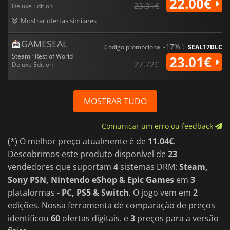
22.00€
23.91€
Deluxe Edition
Mostrar ofertas similares
GAMESEAL
-17% :
Código promocional
SEAL17DLC
Steam · Rest of World
23.01€
27.72€
Deluxe Edition
MOSTRAR TUDO
Comunicar um erro ou feedback
(*) O melhor preço atualmente é de
11.04€
.
Descobrimos este produto disponível de
23
vendedores que suportam
4
sistemas DRM:
Steam,
Sony PSN, Nintendo eShop & Epic Games
em
3
plataformas -
PC, PS5 & Switch
. O jogo vem em
2
edições. Nossa ferramenta de comparação de preços
identificou
60
ofertas digitais. e
3
preços para a versão