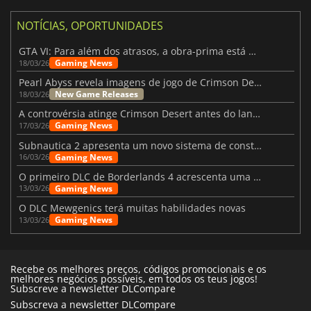
NOTÍCIAS, OPORTUNIDADES
GTA VI: Para além dos atrasos, a obra-prima está quase a chegar
Gaming News
18/03/26
Pearl Abyss revela imagens de jogo de Crimson Desert para a PS5
New Game Releases
18/03/26
A controvérsia atinge Crimson Desert antes do lançamento
Gaming News
17/03/26
Subnautica 2 apresenta um novo sistema de construção de bases
Gaming News
16/03/26
O primeiro DLC de Borderlands 4 acrescenta uma nova personagem e muito mais
Gaming News
13/03/26
O DLC Mewgenics terá muitas habilidades novas
Gaming News
13/03/26
Recebe os melhores preços, códigos promocionais e os
melhores negócios possíveis, em todos os teus jogos!
Subscreve a newsletter DLCompare
Subscreva a newsletter DLCompare