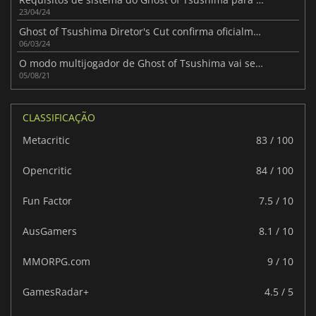
23/04/24
Ghost of Tsushima Diretor's Cut confirma oficialmente a sua data de lançamento no PC!
06/03/24
O modo multijogador de Ghost of Tsushima vai ser objeto de um jogo separado
05/08/21
CLASSIFICAÇÃO
Metacritic
83 / 100
Opencritic
84 / 100
Fun Factor
7.5 / 10
AusGamers
8.1 / 10
MMORPG.com
9 / 10
GamesRadar+
4.5 / 5