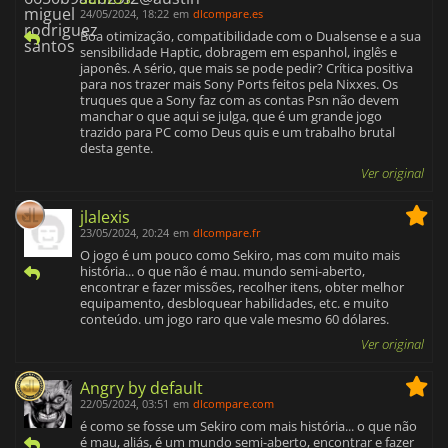
24/05/2024, 18:22
em
dlcompare.es
Boa otimização, compatibilidade com o Dualsense e a sua
sensibilidade Haptic, dobragem em espanhol, inglês e
japonês. A sério, que mais se pode pedir? Crítica positiva
para nos trazer mais Sony Ports feitos pela Nixxes. Os
truques que a Sony faz com as contas Psn não devem
manchar o que aqui se julga, que é um grande jogo
trazido para PC como Deus quis e um trabalho brutal
desta gente.
Ver original
jlalexis
23/05/2024, 20:24
em
dlcompare.fr
O jogo é um pouco como Sekiro, mas com muito mais
história... o que não é mau. mundo semi-aberto,
encontrar e fazer missões, recolher itens, obter melhor
equipamento, desbloquear habilidades, etc. e muito
conteúdo. um jogo raro que vale mesmo 60 dólares.
Ver original
Angry by default
22/05/2024, 03:51
em
dlcompare.com
é como se fosse um Sekiro com mais história... o que não
é mau, aliás, é um mundo semi-aberto, encontrar e fazer