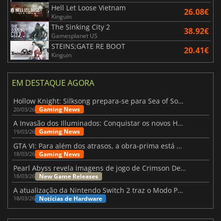
Hell Let Loose Vietnam
26.08€
Kinguin
The Sinking City 2
38.92€
Gamesplanet US
STEINS;GATE RE BOOT
20.41€
Kinguin
EM DESTAQUE AGORA
Hollow Knight: Silksong prepara-se para Sea of Sorrow com um patch
Gaming News
20/03/26
A Invasão dos Illuminados: Conquistar os novos Helldivers 2 Atualização!
Gaming News
19/03/26
GTA VI: Para além dos atrasos, a obra-prima está quase a chegar
Gaming News
18/03/26
Pearl Abyss revela imagens de jogo de Crimson Desert para a PS5
New Game Releases
18/03/26
A atualização da Nintendo Switch 2 traz o Modo Portátil aos jogos mais antigos da Switch
Notícias de Hardware
18/03/26