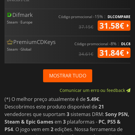
Difmark
-15% :
Código promocional
DLCOMPARE
Steam · Europe
31.58€
37.15€
PremiumCDKeys
-8% :
Código promocional
DLC8
Steam · Global
31.84€
34.61€
MOSTRAR TUDO
Comunicar um erro ou feedback
(*) O melhor preço atualmente é de
5.49€
.
Descobrimos este produto disponível de
21
vendedores que suportam
3
sistemas DRM:
Sony PSN,
Steam & Epic Games
em
3
plataformas -
PC, PS5 &
PS4
. O jogo vem em
2
edições. Nossa ferramenta de