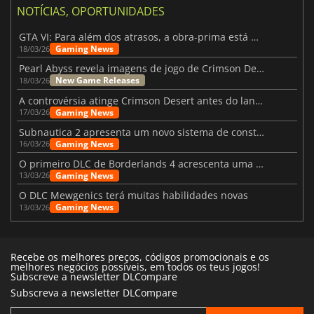
NOTÍCIAS, OPORTUNIDADES
GTA VI: Para além dos atrasos, a obra-prima está quase a chegar
Gaming News
18/03/26
Pearl Abyss revela imagens de jogo de Crimson Desert para a PS5
New Game Releases
18/03/26
A controvérsia atinge Crimson Desert antes do lançamento
Gaming News
17/03/26
Subnautica 2 apresenta um novo sistema de construção de bases
Gaming News
16/03/26
O primeiro DLC de Borderlands 4 acrescenta uma nova personagem e muito mais
Gaming News
13/03/26
O DLC Mewgenics terá muitas habilidades novas
Gaming News
13/03/26
Recebe os melhores preços, códigos promocionais e os
melhores negócios possíveis, em todos os teus jogos!
Subscreve a newsletter DLCompare
Subscreva a newsletter DLCompare