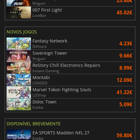
25.80€
Kinguin
007 First Light
45.02€
LootBar
NOVOS JOGOS
Fantasy Network
4.23€
Difmark
Sovereign Tower
9.66€
Kinguin
ReStory Chill Electronics Repairs
8.99€
Instant Gaming
Montabi
12.09€
LOADED
Marvel Tokon Fighting Souls
41.22€
LDShop
Doloc Town
5.09€
Eneba
DISPONÍVEL BREVEMENTE
EA SPORTS Madden NFL 27
59.80€
Eneba