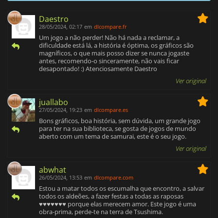
Daestro
28/05/2024, 02:17
em
dlcompare.fr
Um jogo a não perder! Não há nada a reclamar, a
dificuldade está lá, a história é óptima, os gráficos são
magníficos, o que mais posso dizer se nunca jogaste
antes, recomendo-o sinceramente, não vais ficar
desapontado! :) Atenciosamente Daestro
Ver original
juallabo
27/05/2024, 19:23
em
dlcompare.es
Bons gráficos, boa história, sem dúvida, um grande jogo
para ter na sua biblioteca, se gosta de jogos de mundo
aberto com um tema de samurai, este é o seu jogo.
Ver original
abwhat
26/05/2024, 13:53
em
dlcompare.com
Estou a matar todos os escumalha que encontro, a salvar
todos os aldeões, a fazer festas a todas as raposas
♥♥♥♥♥♥♥ porque elas merecem amor. Este jogo é uma
obra-prima, perde-te na terra de Tsushima.