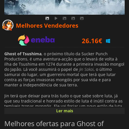
24.95
€
Melhores Vendedores
26.16
€
25.33
€
Ghost of Tsushima
, o próximo título da Sucker Punch
Productions, é uma aventura-acção que o levará de volta à
ilha de Tsushima em 1274 durante a primeira invasão mongol
do Japão. Lá você assumirá o papel de
Jin Sakai
, o último
samurai do lugar, um guerreiro mortal que terá que lutar
contra as forças invasoras mongóis por sua vida e para
manter a independência de sua terra.
Jin terá que deixar para trás tudo o que sabe sobre luta, já
que seu tradicional e honrado estilo de luta é inútil contra as
temíveis tropas mongóis. Ele vai forjar um novo estilo de luta,
Ler mais
o
estilo do Fantasma
, que lhe permitirá defender a sua
liberdade e a sua terra.
Melhores ofertas para Ghost of
Ghost of Tsushima
é jogado em terceira pessoa e apresenta