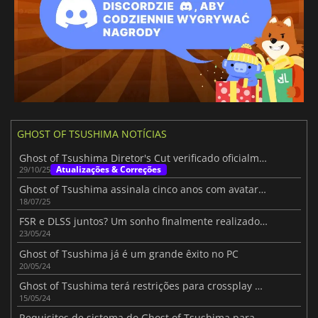
GHOST OF TSUSHIMA NOTÍCIAS
Ghost of Tsushima Diretor's Cut verificado oficialmente no Steam Deck
Atualizações & Correções
29/10/25
Ghost of Tsushima assinala cinco anos com avatares PSN gratuitos
18/07/25
FSR e DLSS juntos? Um sonho finalmente realizado graças a Ghost of Tsushima
23/05/24
Ghost of Tsushima já é um grande êxito no PC
20/05/24
Ghost of Tsushima terá restrições para crossplay no PC
15/05/24
Requisitos de sistema do Ghost of Tsushima para PC revelados