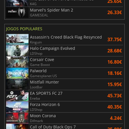
25.65€
K4G
Marvel's Spider Man 2
26.33€
GAMESEAL
JOGOS POPULARES
Assassin's Creed Black Flag Resynced
37.75€
Kinguin
Halo Campaign Evolved
28.68€
LDShop
Corsair Cove
16.80€
Game Boost
Palworld
18.16€
Gamesplanet US
Mistfall Hunter
15.95€
LootBar
EA SPORTS FC 27
45.73€
Eneba
Forza Horizon 6
40.35€
LDShop
Moon Corona
4.24€
Difmark
Call of Duty Black Ops 7