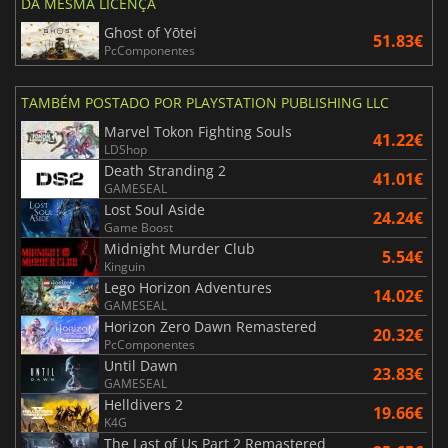
DA MESMA LICENÇA
Ghost of Yōtei
51.83€
PcComponentes
TAMBÉM POSTADO POR PLAYSTATION PUBLISHING LLC
Marvel Tokon Fighting Souls
41.22€
LDShop
Death Stranding 2
41.01€
GAMESEAL
Lost Soul Aside
24.24€
Game Boost
Midnight Murder Club
5.54€
Kinguin
Lego Horizon Adventures
14.02€
GAMESEAL
Horizon Zero Dawn Remastered
20.32€
PcComponentes
Until Dawn
23.83€
GAMESEAL
Helldivers 2
19.66€
K4G
The Last of Us Part 2 Remastered