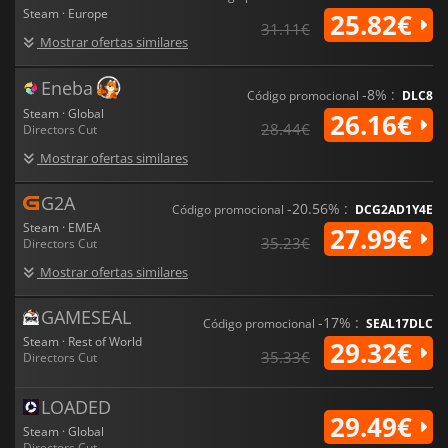
Steam · Europe
25.82€
31.11€
Mostrar ofertas similares
Eneba
-8% :
Código promocional
DLC8
Steam · Global
26.16€
28.44€
Directors Cut
Mostrar ofertas similares
G2A
-20.56% :
Código promocional
DCG2AD1Y4E
Steam · EMEA
27.99€
35.23€
Directors Cut
Mostrar ofertas similares
GAMESEAL
-17% :
Código promocional
SEAL17DLC
Steam · Rest of World
29.32€
35.33€
Directors Cut
LOADED
29.49€
Steam · Global
Directors Cut