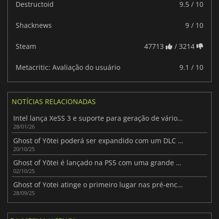
Destructoid
9.5 / 10
Shacknews
9 / 10
Steam
47713
/ 3214
Metacritic: Avaliação do usuário
9.1 / 10
NOTÍCIAS RELACIONADAS
Intel lança XeSS 3 e suporte para geração de vários quadros no novo driver Arc
28/01/26
Ghost of Yōtei poderá ser expandido com um DLC de história no futuro
20/10/25
Ghost of Yōtei é lançado na PS5 com uma grande correção de dia um
02/10/25
Ghost of Yotei atinge o primeiro lugar nas pré-encomendas mundiais antes do lançamento
28/09/25