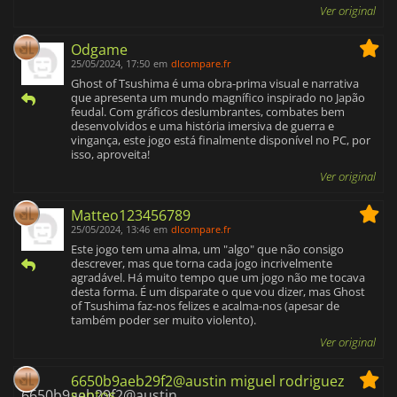
Ver original
Odgame
25/05/2024, 17:50
em
dlcompare.fr
Ghost of Tsushima é uma obra-prima visual e narrativa
que apresenta um mundo magnífico inspirado no Japão
feudal. Com gráficos deslumbrantes, combates bem
desenvolvidos e uma história imersiva de guerra e
vingança, este jogo está finalmente disponível no PC, por
isso, aproveita!
Ver original
Matteo123456789
25/05/2024, 13:46
em
dlcompare.fr
Este jogo tem uma alma, um "algo" que não consigo
descrever, mas que torna cada jogo incrivelmente
agradável. Há muito tempo que um jogo não me tocava
desta forma. É um disparate o que vou dizer, mas Ghost
of Tsushima faz-nos felizes e acalma-nos (apesar de
também poder ser muito violento).
Ver original
6650b9aeb29f2@austin miguel rodriguez
santos