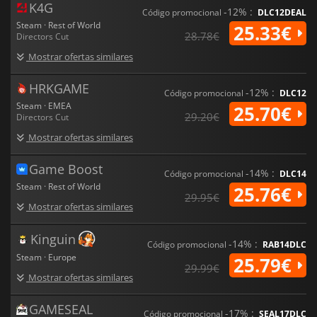
K4G
-12% :
Código promocional
DLC12DEAL
Steam · Rest of World
25.33€
28.78€
Directors Cut
Mostrar ofertas similares
HRKGAME
-12% :
Código promocional
DLC12
Steam · EMEA
25.70€
29.20€
Directors Cut
Mostrar ofertas similares
Game Boost
-14% :
Código promocional
DLC14
Steam · Rest of World
25.76€
29.95€
Mostrar ofertas similares
Kinguin
-14% :
Código promocional
RAB14DLC
Steam · Europe
25.79€
29.99€
Mostrar ofertas similares
GAMESEAL
-17% :
Código promocional
SEAL17DLC