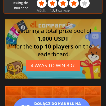
Rating de
Utilizador
Média :
4.2
/
5
(
78
Votos)
Featuring a total prize pool of
1,000 USDT
for the
top 10 players
on the
leaderboard.
4 WAYS TO WIN BIG!