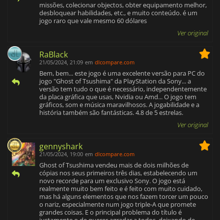
missões, colecionar objectos, obter equipamento melhor,
desbloquear habilidades, etc., e muito conteúdo. é um
jogo raro que vale mesmo 60 dólares
Ver original
RaBlack
21/05/2024, 21:09
em
dlcompare.com
Bem, bem... este jogo é uma excelente versão para PC do
jogo "Ghost of Tsushima" da PlayStation da Sony... a
versão tem tudo o que é necessário, independentemente
da placa gráfica que usas, Nvidia ou Amd... O jogo tem
gráficos, som e música maravilhosos. A jogabilidade e a
história também são fantásticas. 4.8 de 5 estrelas.
Ver original
gennyshark
21/05/2024, 19:00
em
dlcompare.com
Ghost of Tsushima vendeu mais de dois milhões de
cópias nos seus primeiros três dias, estabelecendo um
novo recorde para um exclusivo Sony. O jogo está
realmente muito bem feito e é feito com muito cuidado,
mas há alguns elementos que nos fazem torcer um pouco
o nariz, especialmente num jogo triple-A que promete
grandes coisas. E o principal problema do título é