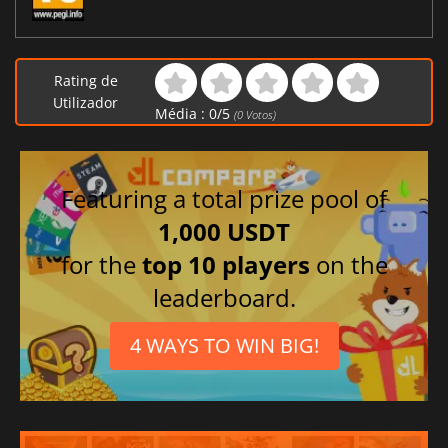
Rating de
Utilizador
Média :
0
/
5
(
0
Votos)
Featuring a total prize pool of
1,000 USDT
for the
top 10 players
on the
leaderboard.
4 WAYS TO WIN BIG!