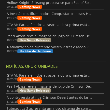
Hollow Knight: Silksong prepara-se para Sea of Sorrow com um patch
Gaming News
20/03/26
A Invasão dos Illuminados: Conquistar os novos Helldivers 2 Atualização!
Gaming News
19/03/26
GTA VI: Para além dos atrasos, a obra-prima está quase a chegar
Gaming News
18/03/26
Pearl Abyss revela imagens de jogo de Crimson Desert para a PS5
New Game Releases
18/03/26
A atualização da Nintendo Switch 2 traz o Modo Portátil aos jogos mais antigos da Switch
Notícias de Hardware
18/03/26
NOTÍCIAS, OPORTUNIDADES
GTA VI: Para além dos atrasos, a obra-prima está quase a chegar
Gaming News
18/03/26
Pearl Abyss revela imagens de jogo de Crimson Desert para a PS5
New Game Releases
18/03/26
A controvérsia atinge Crimson Desert antes do lançamento
Gaming News
17/03/26
Subnautica 2 apresenta um novo sistema de construção de bases