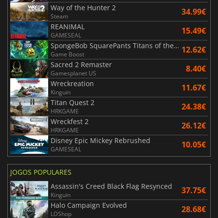
Way of the Hunter 2
34.99€
Steam
REANIMAL
15.49€
GAMESEAL
SpongeBob SquarePants Titans of the Tide
12.62€
Game Boost
Sacred 2 Remaster
8.40€
Gamesplanet US
Wreckreation
11.67€
Kinguin
Titan Quest 2
24.38€
HRKGAME
Wreckfest 2
26.12€
HRKGAME
Disney Epic Mickey Rebrushed
10.05€
GAMESEAL
JOGOS POPULARES
Assassin's Creed Black Flag Resynced
37.75€
Kinguin
Halo Campaign Evolved
28.68€
LDShop