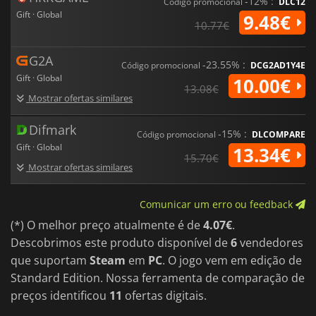
criativa de problemas em batalha.
-12% :
Código promocional
DLC12
Gift · Global
9.48€
10.77€
G2A
-23.55% :
Código promocional
DCG2AD1Y4E
Gift · Global
10.00€
13.08€
Mostrar ofertas similares
Difmark
-15% :
Código promocional
DLCOMPARE
Gift · Global
13.34€
15.70€
Mostrar ofertas similares
Comunicar um erro ou feedback
(*) O melhor preço atualmente é de
4.07€
.
Descobrimos este produto disponível de
6
vendedores
que suportam
Steam
em
PC
. O jogo vem em edição de
Standard Edition. Nossa ferramenta de comparação de
preços identificou
11
ofertas digitais.