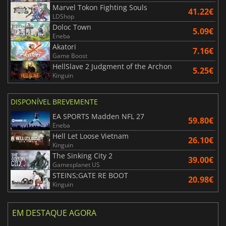
Marvel Tokon Fighting Souls
41.22€
LDShop
Doloc Town
5.09€
Eneba
Akatori
7.16€
Game Boost
HellSlave 2 Judgment of the Archon
5.25€
Kinguin
DISPONÍVEL BREVEMENTE
EA SPORTS Madden NFL 27
59.80€
Eneba
Hell Let Loose Vietnam
26.10€
Kinguin
The Sinking City 2
39.00€
Gamesplanet US
STEINS;GATE RE BOOT
20.98€
Kinguin
EM DESTAQUE AGORA