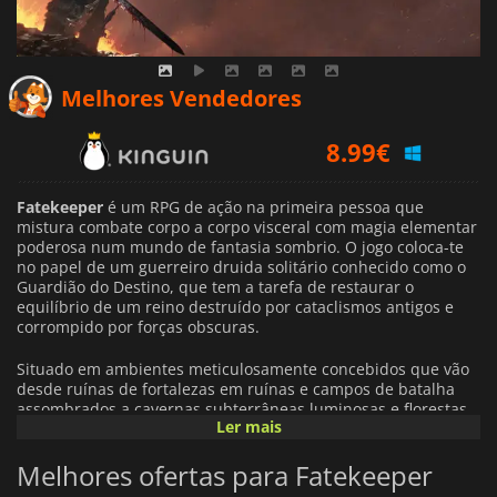
Melhores Vendedores
8.99
€
8.99
€
Fatekeeper
é um RPG de ação na primeira pessoa que
9.48
€
mistura combate corpo a corpo visceral com magia elementar
poderosa num mundo de fantasia sombrio. O jogo coloca-te
no papel de um guerreiro druida solitário conhecido como o
Guardião do Destino, que tem a tarefa de restaurar o
equilíbrio de um reino destruído por cataclismos antigos e
corrompido por forças obscuras.
Situado em ambientes meticulosamente concebidos que vão
desde ruínas de fortalezas em ruínas e campos de batalha
assombrados a cavernas subterrâneas luminosas e florestas
Ler mais
corrompidas,
Fatekeeper
dá ênfase à exploração através de
níveis rigorosamente selecionados e não processuais. Cada
Melhores ofertas para Fatekeeper
área está repleta de caminhos escondidos e segredos que
recompensam a curiosidade.