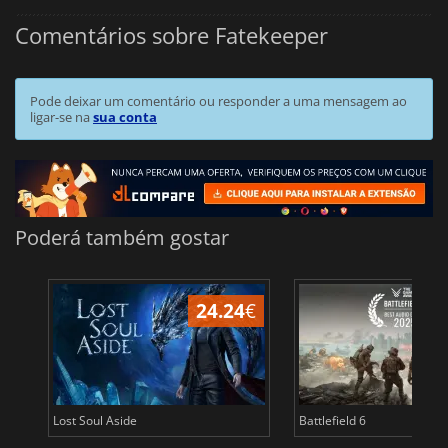
Comentários sobre Fatekeeper
Pode deixar um comentário ou responder a uma mensagem ao
ligar-se na
sua conta
Poderá também gostar
24.24
€
Lost Soul Aside
Battlefield 6