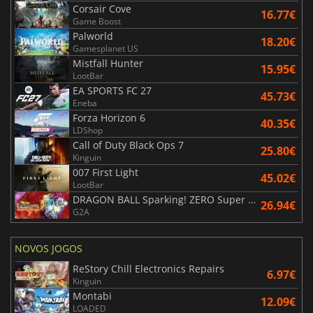
Corsair Cove
16.77€
Game Boost
Palworld
18.20€
Gamesplanet US
Mistfall Hunter
15.95€
LootBar
EA SPORTS FC 27
45.73€
Eneba
Forza Horizon 6
40.35€
LDShop
Call of Duty Black Ops 7
25.80€
Kinguin
007 First Light
45.02€
LootBar
DRAGON BALL Sparking! ZERO Super Limit Breaking NEO
26.94€
G2A
NOVOS JOGOS
ReStory Chill Electronics Repairs
6.97€
Kinguin
Montabi
12.09€
LOADED