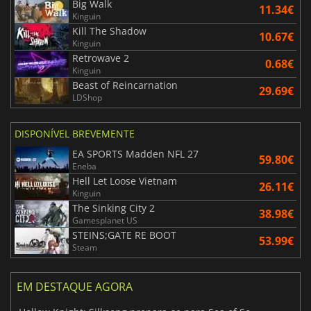
Big Walk
11.34€
Kinguin
Kill The Shadow
10.67€
Kinguin
Retrowave 2
0.68€
Kinguin
Beast of Reincarnation
29.69€
LDShop
DISPONÍVEL BREVEMENTE
EA SPORTS Madden NFL 27
59.80€
Eneba
Hell Let Loose Vietnam
26.11€
Kinguin
The Sinking City 2
38.98€
Gamesplanet US
STEINS;GATE RE BOOT
53.99€
Steam
EM DESTAQUE AGORA