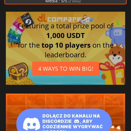
Média :
5
/
5
(
2
Votos)
Featuring a total prize pool of
1,000 USDT
for the
top 10 players
on the
leaderboard.
4 WAYS TO WIN BIG!