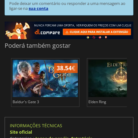
Pode deixar um comentário ou responder a uma mensagem ao
ligar-se na
sua conta
Poderá também gostar
38.54
€
4
Baldur's Gate 3
Elden Ring
INFORMAÇÕES TÉCNICAS
Site oficial