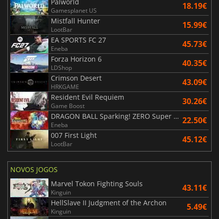
Palworld
18.19€
Gamesplanet US
Mistfall Hunter
15.99€
LootBar
EA SPORTS FC 27
45.73€
Eneba
Forza Horizon 6
40.35€
LDShop
Crimson Desert
43.09€
HRKGAME
Resident Evil Requiem
30.26€
Game Boost
DRAGON BALL Sparking! ZERO Super Limit Breaking NEO
22.50€
Eneba
007 First Light
45.12€
LootBar
NOVOS JOGOS
Marvel Tokon Fighting Souls
43.11€
Kinguin
HellSlave II Judgment of the Archon
5.49€
Kinguin