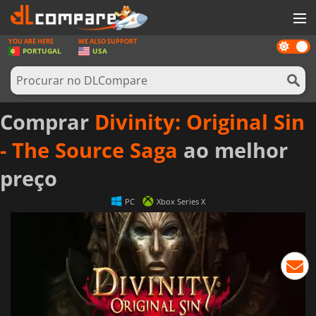
YOU ARE HERE
WE ALSO SUPPORT
Dark
JOGOS
PORTUGAL
USA
mode
GAME CARDS
SOFTWARE
Comprar
Divinity: Original Sin
REWARDS
- The Source Saga
ao melhor
HARDWARE
preço
NOTÍCIAS
PC
Xbox Series X
ENTRAR OU REGISTAR