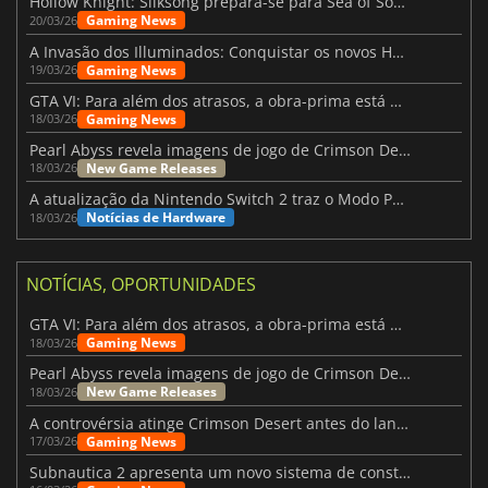
Hollow Knight: Silksong prepara-se para Sea of Sorrow com um patch
Gaming News
20/03/26
A Invasão dos Illuminados: Conquistar os novos Helldivers 2 Atualização!
Gaming News
19/03/26
GTA VI: Para além dos atrasos, a obra-prima está quase a chegar
Gaming News
18/03/26
Pearl Abyss revela imagens de jogo de Crimson Desert para a PS5
New Game Releases
18/03/26
A atualização da Nintendo Switch 2 traz o Modo Portátil aos jogos mais antigos da Switch
Notícias de Hardware
18/03/26
NOTÍCIAS, OPORTUNIDADES
GTA VI: Para além dos atrasos, a obra-prima está quase a chegar
Gaming News
18/03/26
Pearl Abyss revela imagens de jogo de Crimson Desert para a PS5
New Game Releases
18/03/26
A controvérsia atinge Crimson Desert antes do lançamento
Gaming News
17/03/26
Subnautica 2 apresenta um novo sistema de construção de bases