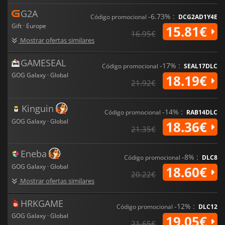
G2A
-6.73% :
Código promocional
DCG2AD1Y4E
Gift · Europe
15.81€
16.95€
Mostrar ofertas similares
GAMESEAL
-17% :
Código promocional
SEAL17DLC
GOG Galaxy · Global
18.19€
21.92€
Kinguin
-14% :
Código promocional
RAB14DLC
GOG Galaxy · Global
18.36€
21.35€
Eneba
-8% :
Código promocional
DLC8
GOG Galaxy · Global
18.60€
20.22€
Mostrar ofertas similares
HRKGAME
-12% :
Código promocional
DLC12
GOG Galaxy · Global
19.05€
21.65€