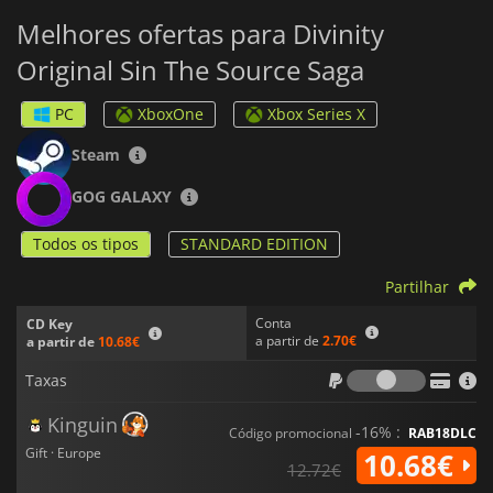
Melhores ofertas para Divinity
Original Sin The Source Saga
PC
XboxOne
Xbox Series X
Steam
GOG GALAXY
Todos os tipos
STANDARD EDITION
Partilhar
Conta
CD Key
a partir de
2.70€
a partir de
10.68€
Taxas
Taxas
Kinguin
-16% :
Código promocional
RAB18DLC
Gift · Europe
10.68€
12.72€