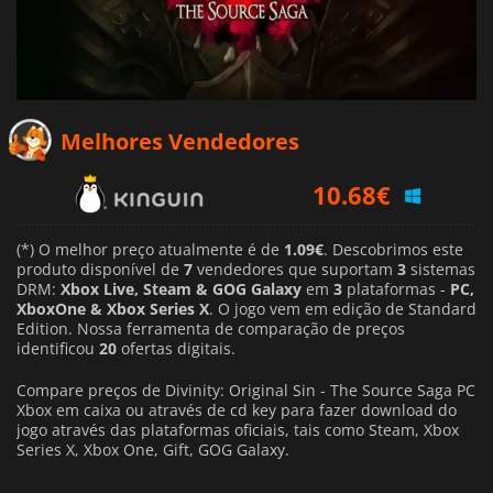
10.68
€
Melhores Vendedores
18.60
€
23.59
€
(*) O melhor preço atualmente é de
1.09€
. Descobrimos este
produto disponível de
7
vendedores que suportam
3
sistemas
DRM:
Xbox Live, Steam & GOG Galaxy
em
3
plataformas -
PC,
XboxOne & Xbox Series X
. O jogo vem em edição de Standard
Edition. Nossa ferramenta de comparação de preços
identificou
20
ofertas digitais.
Compare preços de Divinity: Original Sin - The Source Saga PC
Xbox em caixa ou através de cd key para fazer download do
jogo através das plataformas oficiais, tais como Steam, Xbox
Series X, Xbox One, Gift, GOG Galaxy.