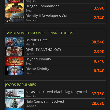
Kinguin
Dragon Commander
3.99€
Steam
Divinity II Developer's Cut
2.74€
Kinguin
TAMBÉM POSTADO POR LARIAN STUDIOS
Baldur's Gate 3
38.54€
Kinguin
DIVINITY ANTHOLOGY
2.99€
Steam
Beyond Divinity
0.74€
Steam
Divine Divinity
0.74€
Steam
JOGOS POPULARES
Assassin's Creed Black Flag Resynced
37.75€
Kinguin
Halo Campaign Evolved
28.68€
LDShop