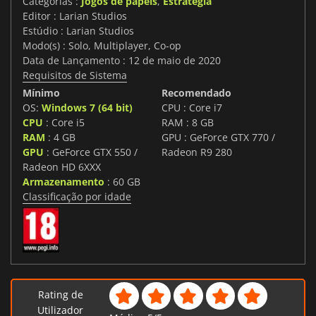
Categorias :
Jogos de papéis
,
Estratégia
Editor : Larian Studios
Estúdio : Larian Studios
Modo(s) : Solo, Multiplayer, Co-op
Data de Lançamento : 12 de maio de 2020
Requisitos de Sistema
Mínimo
Recomendado
OS:
Windows 7 (64 bit)
CPU : Core i7
CPU
: Core i5
RAM : 8 GB
RAM
: 4 GB
GPU : GeForce GTX 770 /
GPU
: GeForce GTX 550 /
Radeon R9 280
Radeon HD 6XXX
Armazenamento
: 60 GB
Classificação por idade
Rating de
Utilizador