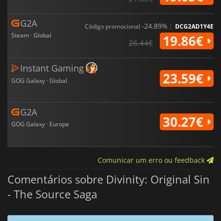
G2A
-24.89% :
Código promocional
DCG2AD1Y4E
Steam · Global
19.86€
26.44€
Instant Gaming
23.59€
GOG Galaxy · Global
G2A
30.27€
GOG Galaxy · Europe
Comunicar um erro ou feedback
Comentários sobre Divinity: Original Sin
- The Source Saga