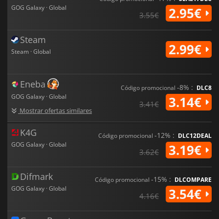
GOG Galaxy · Global
2.95€
3.55€
Steam
2.99€
Steam · Global
Eneba
-8% :
Código promocional
DLC8
GOG Galaxy · Global
3.14€
3.41€
Mostrar ofertas similares
K4G
-12% :
Código promocional
DLC12DEAL
GOG Galaxy · Global
3.19€
3.62€
Difmark
-15% :
Código promocional
DLCOMPARE
GOG Galaxy · Global
3.54€
4.16€