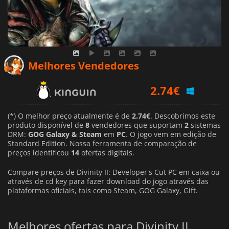
2.74
€
Melhores Vendedores
3.14
€
2.95
€
(*) O melhor preço atualmente é de
2.74€
. Descobrimos este
produto disponível de
8
vendedores que suportam
2
sistemas
DRM:
GOG Galaxy & Steam
em
PC
. O jogo vem em edição de
Standard Edition. Nossa ferramenta de comparação de
preços identificou
14
ofertas digitais.
Compare preços de Divinity II: Developer's Cut PC em caixa ou
através de cd key para fazer download do jogo através das
plataformas oficiais, tais como Steam, GOG Galaxy, Gift.
Melhores ofertas para Divinity II