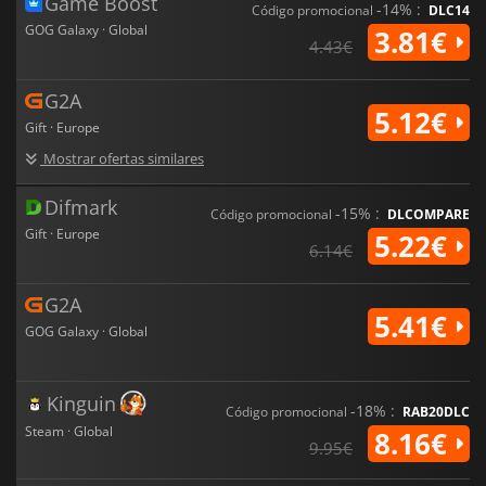
Game Boost
-14% :
Código promocional
DLC14
GOG Galaxy · Global
3.81€
4.43€
G2A
5.12€
Gift · Europe
Mostrar ofertas similares
Difmark
-15% :
Código promocional
DLCOMPARE
Gift · Europe
5.22€
6.14€
G2A
5.41€
GOG Galaxy · Global
Kinguin
-18% :
Código promocional
RAB20DLC
Steam · Global
8.16€
9.95€