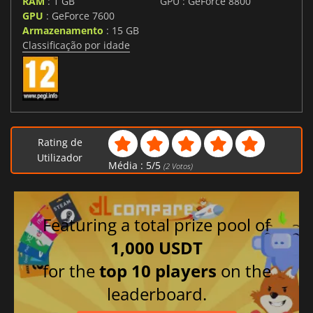
RAM
: 1 GB
GPU : GeForce 8800
GPU
: GeForce 7600
Armazenamento
: 15 GB
Classificação por idade
Rating de
Utilizador
Média :
5
/
5
(
2
Votos)
Featuring a total prize pool of
1,000 USDT
for the
top 10 players
on the
leaderboard.