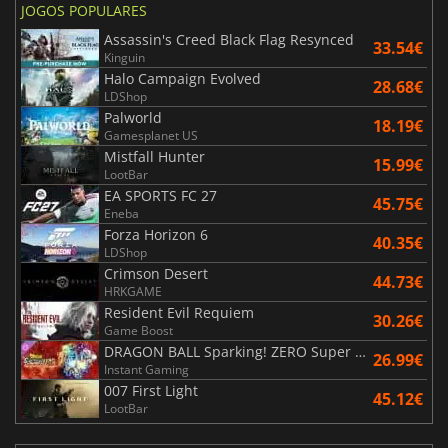
JOGOS POPULARES
Assassin's Creed Black Flag Resynced
33.54€
Kinguin
Halo Campaign Evolved
28.68€
LDShop
Palworld
18.19€
Gamesplanet US
Mistfall Hunter
15.99€
LootBar
EA SPORTS FC 27
45.75€
Eneba
Forza Horizon 6
40.35€
LDShop
Crimson Desert
44.73€
HRKGAME
Resident Evil Requiem
30.26€
Game Boost
DRAGON BALL Sparking! ZERO Super Limit Breaking NEO
26.99€
Instant Gaming
007 First Light
45.12€
LootBar