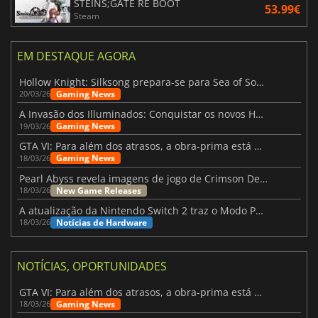
STEINS;GATE RE BOOT
53.99€
Steam
EM DESTAQUE AGORA
Hollow Knight: Silksong prepara-se para Sea of Sorrow com um patch
Gaming News
20/03/26
A Invasão dos Illuminados: Conquistar os novos Helldivers 2 Atualização!
Gaming News
19/03/26
GTA VI: Para além dos atrasos, a obra-prima está quase a chegar
Gaming News
18/03/26
Pearl Abyss revela imagens de jogo de Crimson Desert para a PS5
New Game Releases
18/03/26
A atualização da Nintendo Switch 2 traz o Modo Portátil aos jogos mais antigos da Switch
Notícias de Hardware
18/03/26
NOTÍCIAS, OPORTUNIDADES
GTA VI: Para além dos atrasos, a obra-prima está quase a chegar
Gaming News
18/03/26