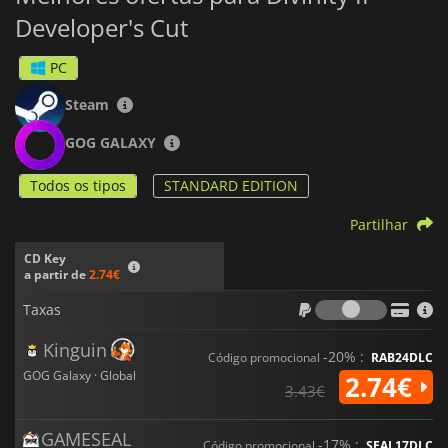
Developer's Cut
PC
Steam
GOG GALAXY
Todos os tipos
STANDARD EDITION
Partilhar
CD Key
a partir de
2.74€
Taxas
Taxas
Kinguin
-20% :
Código promocional
RAB24DLC
GOG Galaxy · Global
2.74€
3.43€
GAMESEAL
-17% :
Código promocional
SEAL17DLC