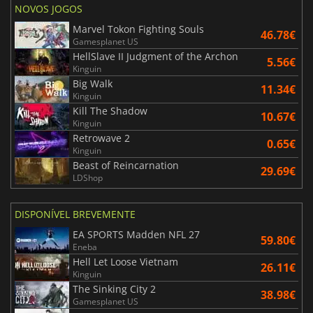
NOVOS JOGOS
Marvel Tokon Fighting Souls
46.78€
Gamesplanet US
HellSlave II Judgment of the Archon
5.56€
Kinguin
Big Walk
11.34€
Kinguin
Kill The Shadow
10.67€
Kinguin
Retrowave 2
0.65€
Kinguin
Beast of Reincarnation
29.69€
LDShop
DISPONÍVEL BREVEMENTE
EA SPORTS Madden NFL 27
59.80€
Eneba
Hell Let Loose Vietnam
26.11€
Kinguin
The Sinking City 2
38.98€
Gamesplanet US