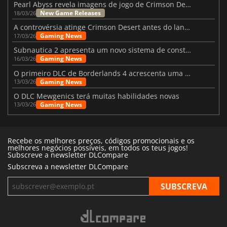
Pearl Abyss revela imagens de jogo de Crimson Desert para a PS5
New Game Releases
18/03/26
A controvérsia atinge Crimson Desert antes do lançamento
Gaming News
17/03/26
Subnautica 2 apresenta um novo sistema de construção de bases
Gaming News
16/03/26
O primeiro DLC de Borderlands 4 acrescenta uma nova personagem e muito mais
Gaming News
13/03/26
O DLC Mewgenics terá muitas habilidades novas
Gaming News
13/03/26
Recebe os melhores preços, códigos promocionais e os
melhores negócios possíveis, em todos os teus jogos!
Subscreve a newsletter DLCompare
Subscreva a newsletter DLCompare