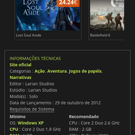
24.24
€
Lost Soul Aside
Battlefield 6
INFORMAÇÕES TÉCNICAS
Site oficial
Categorias :
Ação
,
Aventura
,
Jogos de papéis
,
Narrativas
Editor : Larian Studios
Estúdio : Larian Studios
Modo(s) : Solo
Data de Lançamento : 29 de outubro de 2012
Requisitos de Sistema
Mínimo
Recomendado
OS:
Windows XP
CPU : Core 2 Duo 2.6 GHz
CPU
: Core 2 Duo 1.8 GHz
RAM : 2 GB