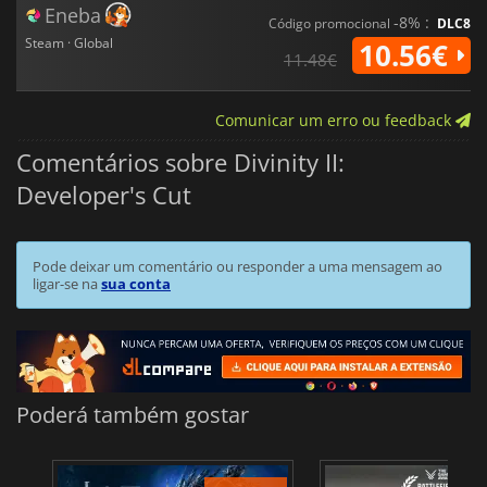
Eneba
-8% :
Código promocional
DLC8
Steam · Global
10.56€
11.48€
Comunicar um erro ou feedback
Comentários sobre Divinity II:
Developer's Cut
Pode deixar um comentário ou responder a uma mensagem ao
ligar-se na
sua conta
Poderá também gostar