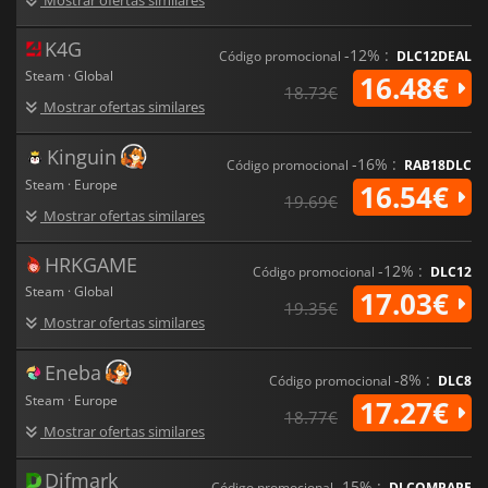
K4G
-12% :
Código promocional
DLC12DEAL
Steam · Global
16.48€
18.73€
Mostrar ofertas similares
Kinguin
-16% :
Código promocional
RAB18DLC
Steam · Europe
16.54€
19.69€
Mostrar ofertas similares
HRKGAME
-12% :
Código promocional
DLC12
Steam · Global
17.03€
19.35€
Mostrar ofertas similares
Eneba
-8% :
Código promocional
DLC8
Steam · Europe
17.27€
18.77€
Mostrar ofertas similares
Difmark
-15% :
Código promocional
DLCOMPARE