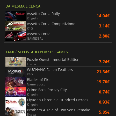
DA MESMA LICENÇA
Assetto Corsa Rally
14.04€
Kinguin
Assetto Corsa Competizione
3.14€
K4G
Assetto Corsa
2.80€
GAMESEAL
TAMBÉM POSTADO POR 505 GAMES
Puzzle Quest Immortal Edition
7.24€
Eneba
WUCHANG Fallen Feathers
21.34€
K4G
Blades of Fire
19.70€
Game Boost
Crime Boss Rockay City
0.74€
Kinguin
Eiyuden Chronicle Hundred Heroes
0.93€
Kinguin
Brothers A Tale of Two Sons Remake
5.85€
Eneba