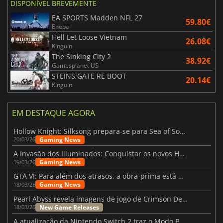
DISPONÍVEL BREVEMENTE
EA SPORTS Madden NFL 27
59.80€
Eneba
Hell Let Loose Vietnam
26.08€
Kinguin
The Sinking City 2
38.92€
Gamesplanet US
STEINS;GATE RE BOOT
20.14€
Kinguin
EM DESTAQUE AGORA
Hollow Knight: Silksong prepara-se para Sea of Sorrow com um patch
Gaming News
20/03/26
A Invasão dos Illuminados: Conquistar os novos Helldivers 2 Atualização!
Gaming News
19/03/26
GTA VI: Para além dos atrasos, a obra-prima está quase a chegar
Gaming News
18/03/26
Pearl Abyss revela imagens de jogo de Crimson Desert para a PS5
New Game Releases
18/03/26
A atualização da Nintendo Switch 2 traz o Modo Portátil aos jogos mais antigos da Switch