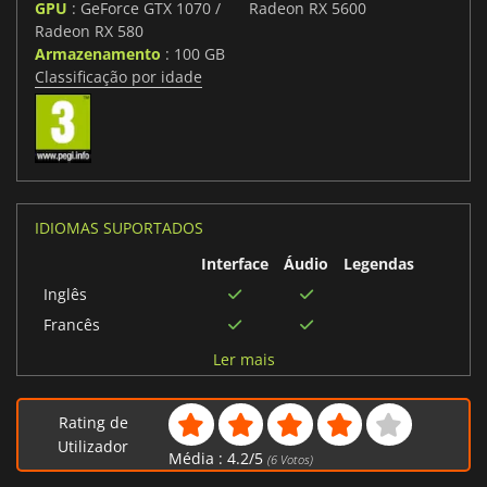
GPU
: GeForce GTX 1070 /
Radeon RX 5600
Radeon RX 580
Armazenamento
: 100 GB
Classificação por idade
IDIOMAS SUPORTADOS
Interface
Áudio
Legendas
Inglês
Francês
Alemão
Ler mais
Espanhol
Japonês
Rating de
Coreano
Utilizador
Média :
4.2
/
5
(
6
Votos)
Chinês simplificado