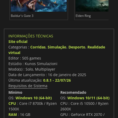
Baldur's Gate 3
Elden Ring
INFORMAÇÕES TÉCNICAS
Site oficial
Categorias :
Corridas
,
Simulação
,
Desporto
,
Realidade
virtual
Editor : 505 games
Estúdio : Kunos Simulazioni
Modo(s) : Solo, Multiplayer
Data de Lançamento : 16 de janeiro de 2025
Última atualização:
0.8.1 - 22/07/26
Requisitos de Sistema
Mínimo
Recomendado
OS:
Windows 10 (64-bit)
OS:
Windows 10/11 (64-bit)
CPU
: Core i7 8700k / Ryzen
CPU : Core i5 10500 / Ryzen
1500X
2600X
RAM
: 16 GB
GPU : GeForce RTX 2070 /