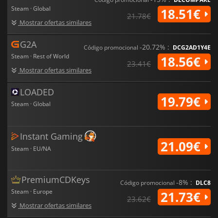
Steam · Global
18.51€
21.78€
Mostrar ofertas similares
G2A
-20.72% :
Código promocional
DCG2AD1Y4E
Steam · Rest of World
18.56€
23.41€
Mostrar ofertas similares
LOADED
19.79€
Steam · Global
Instant Gaming
21.09€
Steam · EU/NA
PremiumCDKeys
-8% :
Código promocional
DLC8
Steam · Europe
21.73€
23.62€
Mostrar ofertas similares