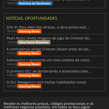
Notícias de Hardware
18/03/26
NOTÍCIAS, OPORTUNIDADES
GTA VI: Para além dos atrasos, a obra-prima está quase a chegar
Gaming News
18/03/26
Pearl Abyss revela imagens de jogo de Crimson Desert para a PS5
New Game Releases
18/03/26
A controvérsia atinge Crimson Desert antes do lançamento
Gaming News
17/03/26
Subnautica 2 apresenta um novo sistema de construção de bases
Gaming News
16/03/26
O primeiro DLC de Borderlands 4 acrescenta uma nova personagem e muito mais
Gaming News
13/03/26
O DLC Mewgenics terá muitas habilidades novas
Gaming News
13/03/26
Recebe os melhores preços, códigos promocionais e os
melhores negócios possíveis, em todos os teus jogos!