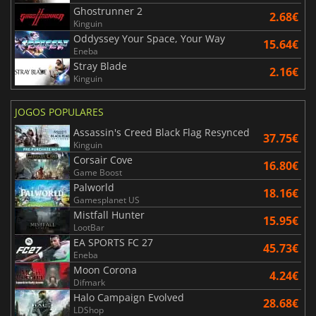
Ghostrunner 2
2.68€
Kinguin
Oddyssey Your Space, Your Way
15.64€
Eneba
Stray Blade
2.16€
Kinguin
JOGOS POPULARES
Assassin's Creed Black Flag Resynced
37.75€
Kinguin
Corsair Cove
16.80€
Game Boost
Palworld
18.16€
Gamesplanet US
Mistfall Hunter
15.95€
LootBar
EA SPORTS FC 27
45.73€
Eneba
Moon Corona
4.24€
Difmark
Halo Campaign Evolved
28.68€
LDShop