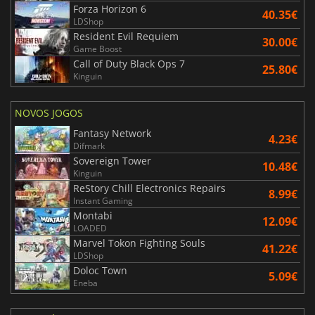
Forza Horizon 6
40.35€
LDShop
Resident Evil Requiem
30.00€
Game Boost
Call of Duty Black Ops 7
25.80€
Kinguin
NOVOS JOGOS
Fantasy Network
4.23€
Difmark
Sovereign Tower
10.48€
Kinguin
ReStory Chill Electronics Repairs
8.99€
Instant Gaming
Montabi
12.09€
LOADED
Marvel Tokon Fighting Souls
41.22€
LDShop
Doloc Town
5.09€
Eneba