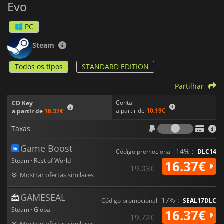
Evo
Assetto Corsa Evo
Promete corridas emocionantes, uma
comunidade vibrante e apoio contínuo com actualizações
PC
regulares e novos conteúdos. Aperta o cinto e prepara-te para
a condução da tua vida!
Steam
Todos os tipos
STANDARD EDITION
Partilhar
Conta
CD Key
a partir de
10.19€
a partir de
16.37€
Taxas
Taxas
Game Boost
-14% :
Código promocional
DLC14
Steam · Rest of World
16.37€
19.03€
Mostrar ofertas similares
GAMESEAL
-17% :
Código promocional
SEAL17DLC
Steam · Global
16.37€
19.72€
Mostrar ofertas similares