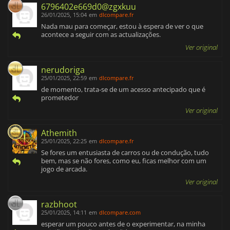
6796402e669d0@zgxkuu
26/01/2025, 15:04
em
dlcompare.fr
Nada mau para começar, estou à espera de ver o que
acontece a seguir com as actualizações.
Ver original
nerudoriga
25/01/2025, 22:59
em
dlcompare.fr
de momento, trata-se de um acesso antecipado que é
prometedor
Ver original
Athemith
25/01/2025, 22:25
em
dlcompare.fr
Se fores um entusiasta de carros ou de condução, tudo
bem, mas se não fores, como eu, ficas melhor com um
jogo de arcada.
Ver original
razbhoot
25/01/2025, 14:11
em
dlcompare.com
esperar um pouco antes de o experimentar, na minha