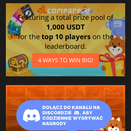
Chinês tradicional
Italiano
Featuring a total prize pool of
1,000 USDT
for the
top 10 players
on the
leaderboard.
4 WAYS TO WIN BIG!