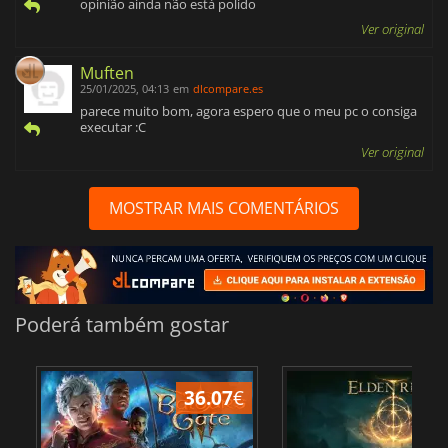
opinião ainda não está polido
Ver original
Muften
25/01/2025, 04:13
em
dlcompare.es
parece muito bom, agora espero que o meu pc o consiga
executar :C
Ver original
MOSTRAR MAIS COMENTÁRIOS
Poderá também gostar
36.07
€
4