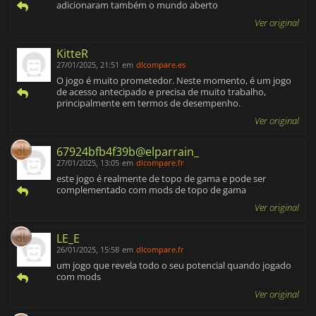
adicionaram também o mundo aberto
Ver original
KitteR
27/01/2025, 21:51
em
dlcompare.es
O jogo é muito prometedor. Neste momento, é um jogo
de acesso antecipado e precisa de muito trabalho,
principalmente em termos de desempenho.
Ver original
67924bfb4f39b@elparrain_
27/01/2025, 13:05
em
dlcompare.fr
este jogo é realmente de topo de gama e pode ser
complementado com mods de topo de gama
Ver original
LE_E
26/01/2025, 15:58
em
dlcompare.fr
um jogo que revela todo o seu potencial quando jogado
com mods
Ver original