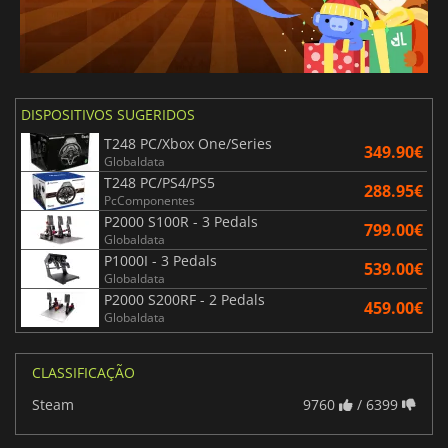
DISPOSITIVOS SUGERIDOS
T248 PC/Xbox One/Series
349.90€
Globaldata
T248 PC/PS4/PS5
288.95€
PcComponentes
P2000 S100R - 3 Pedals
799.00€
Globaldata
P1000I - 3 Pedals
539.00€
Globaldata
P2000 S200RF - 2 Pedals
459.00€
Globaldata
CLASSIFICAÇÃO
Steam
9760
/ 6399