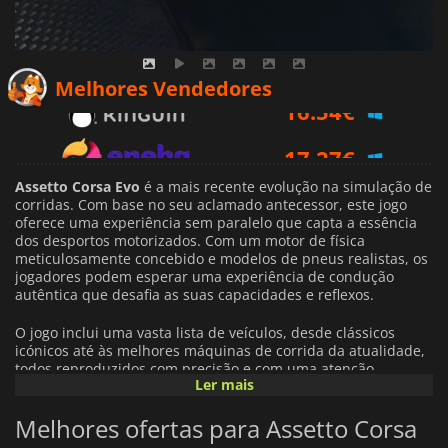
16.54
€
Melhores Vendedores
17.27
€
21.09
€
Assetto Corsa Evo
é a mais recente evolução na simulação de
corridas. Com base no seu aclamado antecessor, este jogo
oferece uma experiência sem paralelo que capta a essência
dos desportos motorizados. Com um motor de física
meticulosamente concebido e modelos de pneus realistas, os
jogadores podem esperar uma experiência de condução
autêntica que desafia as suas capacidades e reflexos.
O jogo inclui uma vasta lista de veículos, desde clássicos
icónicos até às melhores máquinas de corrida da atualidade,
todos reproduzidos com precisão e com uma atenção
Ler mais
impressionante ao detalhe. Os jogadores podem correr numa
seleção diversificada de pistas, incluindo circuitos do mundo
Melhores ofertas para Assetto Corsa
real e layouts imaginativos que proporcionam desafios
variados.