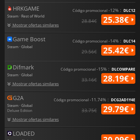
HRKGAME
-12% :
Código promocional
DLC12
Steam · Rest of World
25.38€
28.84€
Mostrar ofertas similares
Game Boost
-14% :
Código promocional
DLC14
Steam · Global
25.42€
29.56€
Difmark
-15% :
Código promocional
DLCOMPARE
Steam · Global
28.19€
33.16€
Mostrar ofertas similares
G2A
-11.74% :
Código promocional
DCG2AD1Y4E
Steam · Global
29.79€
33.75€
Deluxe Edition
Mostrar ofertas similares
LOADED
30.09€