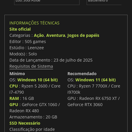
Lost Soul Aside
Battlefield 6
INFORMAÇÕES TÉCNICAS
Site oficial
Categorias :
Ação
,
Aventura
,
Jogos de papéis
Editor : 505 games
Estúdio : Leenzee
Modo(s) : Solo
Data de Lançamento : 23 de julho de 2025
Requisitos de Sistema
Mínimo
Recomendado
OS:
Windows 10 (64 bit)
OS:
Windows 11 (64 bit)
CPU
: Ryzen 5 2600 / Core
CPU : Ryzen 7 7700X / Core
i7-4790
i9700k
RAM
: 16 GB
GPU : Radeon RX 6750 XT /
GPU
: GeForce GTX 1060 /
GeForce RTX 3060
Radeon RX 480
Armazenamento : 20 GB
SSD Necessário
Classificação por idade