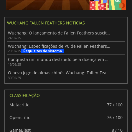
WUCHANG FALLEN FEATHERS NOTÍCIAS
Wuchang: O lançamento de Fallen Feathers suscita reacções mistas
24/07/25
Wuchang: Especificações de PC de Fallen Feathers reveladas antes do lançamento
Requisitos do sistema
20/07/25
Conquista um mundo destruído pela doença em Wuchang: Fallen Feathers
19/06/25
O novo jogo de almas chinês Wuchang: Fallen Feathers será lançado em 24 de julho
30/04/25
CLASSIFICAÇÃO
Metacritic
77 / 100
Opencritic
76 / 100
GameBlast
8 / 10