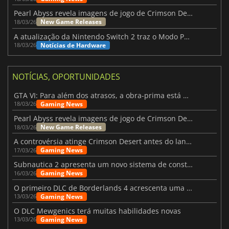
Pearl Abyss revela imagens de jogo de Crimson Desert para a PS5
New Game Releases
18/03/26
A atualização da Nintendo Switch 2 traz o Modo Portátil aos jogos mais antigos da Switch
Notícias de Hardware
18/03/26
NOTÍCIAS, OPORTUNIDADES
GTA VI: Para além dos atrasos, a obra-prima está quase a chegar
Gaming News
18/03/26
Pearl Abyss revela imagens de jogo de Crimson Desert para a PS5
New Game Releases
18/03/26
A controvérsia atinge Crimson Desert antes do lançamento
Gaming News
17/03/26
Subnautica 2 apresenta um novo sistema de construção de bases
Gaming News
16/03/26
O primeiro DLC de Borderlands 4 acrescenta uma nova personagem e muito mais
Gaming News
13/03/26
O DLC Mewgenics terá muitas habilidades novas
Gaming News
13/03/26