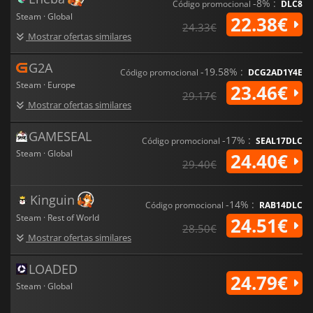
beleza e decadência,
WUCHANG: Fallen Feathers
-8% :
Código promocional
DLC8
proporciona uma viagem angustiante de perda, vingança e
Steam · Global
22.38€
transformação.
24.33€
Mostrar ofertas similares
G2A
-19.58% :
Código promocional
DCG2AD1Y4E
Steam · Europe
23.46€
29.17€
Mostrar ofertas similares
GAMESEAL
-17% :
Código promocional
SEAL17DLC
Steam · Global
24.40€
29.40€
Kinguin
-14% :
Código promocional
RAB14DLC
Steam · Rest of World
24.51€
28.50€
Mostrar ofertas similares
LOADED
24.79€
Steam · Global