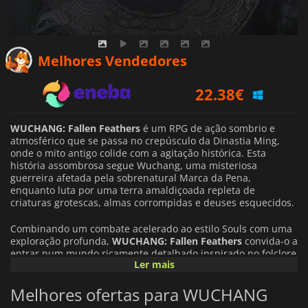
22.38
€
Melhores Vendedores
24.51
€
39.99
€
WUCHANG: Fallen Feathers
é um RPG de ação sombrio e
atmosférico que se passa no crepúsculo da Dinastia Ming,
onde o mito antigo colide com a agitação histórica. Esta
história assombrosa segue Wuchang, uma misteriosa
guerreira afetada pela sobrenatural Marca da Pena,
enquanto luta por uma terra amaldiçoada repleta de
criaturas grotescas, almas corrompidas e deuses esquecidos.
Combinando um combate acelerado ao estilo Souls com uma
exploração profunda,
WUCHANG: Fallen Feathers
convida-o a
entrar num mundo ricamente detalhado inspirado no folclore
Ler mais
chinês, na história e no horror espiritual. À medida que a
sociedade se desmorona e a realidade se dobra sob a
Melhores ofertas para WUCHANG
pressão do caos, Wuchang tem de descobrir a verdade por
detrás da sua aflição e das forças obscuras que estão a