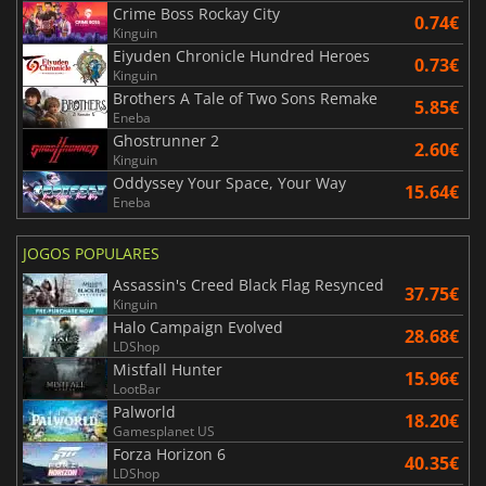
Crime Boss Rockay City
0.74€
Kinguin
Eiyuden Chronicle Hundred Heroes
0.73€
Kinguin
Brothers A Tale of Two Sons Remake
5.85€
Eneba
Ghostrunner 2
2.60€
Kinguin
Oddyssey Your Space, Your Way
15.64€
Eneba
JOGOS POPULARES
Assassin's Creed Black Flag Resynced
37.75€
Kinguin
Halo Campaign Evolved
28.68€
LDShop
Mistfall Hunter
15.96€
LootBar
Palworld
18.20€
Gamesplanet US
Forza Horizon 6
40.35€
LDShop