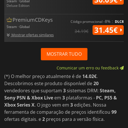
Steam · Global
Deluxe Edition
PremiumCDKeys
-8% :
Código promocional
DLC8
Steam · Global
31.45€
34.19€
Mostrar ofertas similares
MOSTRAR TUDO
Comunicar um erro ou feedback
(*) O melhor preço atualmente é de
14.02€
.
Descobrimos este produto disponível de
20
vendedores que suportam
3
sistemas DRM:
Steam,
Sony PSN & Xbox Live
em
3
plataformas -
PC, PS5 &
Xbox Series X
. O jogo vem em
3
edições. Nossa
ferramenta de comparação de preços identificou
99
ofertas digitais. e
2
preços para a versão física.