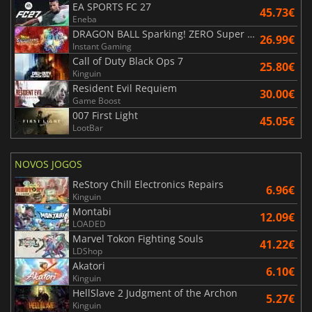
EA SPORTS FC 27
45.73€
Eneba
DRAGON BALL Sparking! ZERO Super Limit Breaking NEO
26.99€
Instant Gaming
Call of Duty Black Ops 7
25.80€
Kinguin
Resident Evil Requiem
30.00€
Game Boost
007 First Light
45.05€
LootBar
NOVOS JOGOS
ReStory Chill Electronics Repairs
6.96€
Kinguin
Montabi
12.09€
LOADED
Marvel Tokon Fighting Souls
41.22€
LDShop
Akatori
6.10€
Kinguin
HellSlave 2 Judgment of the Archon
5.27€
Kinguin