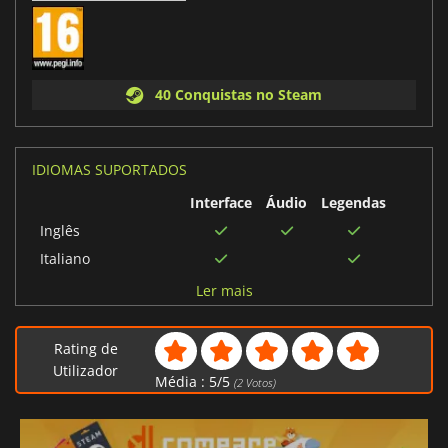
40 Conquistas no Steam
IDIOMAS SUPORTADOS
Interface
Áudio
Legendas
Inglês
Italiano
Japonês
Ler mais
Espanhol
Francês
Rating de
Russo
Utilizador
Média :
5
/
5
(
2
Votos)
Alemão
Português brasileiro