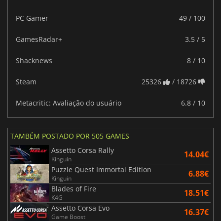
PC Gamer
49 / 100
GamesRadar+
3.5 / 5
Shacknews
8 / 10
Steam
25326
/ 18726
Metacritic: Avaliação do usuário
6.8 / 10
TAMBÉM POSTADO POR 505 GAMES
Assetto Corsa Rally
14.04€
Kinguin
Puzzle Quest Immortal Edition
6.88€
Kinguin
Blades of Fire
18.51€
K4G
Assetto Corsa Evo
16.37€
Game Boost