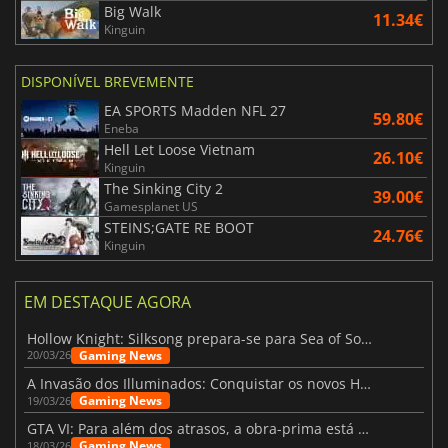
Big Walk
11.34€
Kinguin
DISPONÍVEL BREVEMENTE
EA SPORTS Madden NFL 27
59.80€
Eneba
Hell Let Loose Vietnam
26.10€
Kinguin
The Sinking City 2
39.00€
Gamesplanet US
STEINS;GATE RE BOOT
24.76€
Kinguin
EM DESTAQUE AGORA
Hollow Knight: Silksong prepara-se para Sea of Sorrow com um patch
Gaming News
20/03/26
A Invasão dos Illuminados: Conquistar os novos Helldivers 2 Atualização!
Gaming News
19/03/26
GTA VI: Para além dos atrasos, a obra-prima está quase a chegar
Gaming News
18/03/26