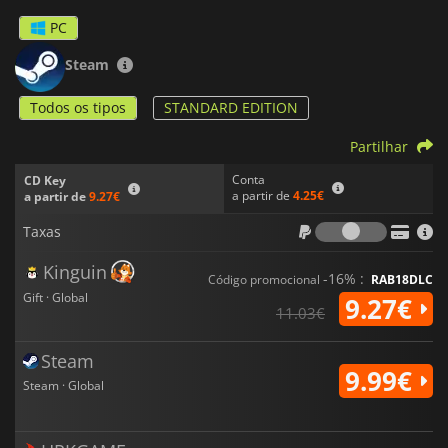
PC
Steam
Todos os tipos
STANDARD EDITION
Partilhar
Conta
CD Key
a partir de
4.25€
a partir de
9.27€
Taxas
Taxas
Kinguin
-16% :
Código promocional
RAB18DLC
Gift · Global
9.27€
11.03€
Steam
9.99€
Steam · Global