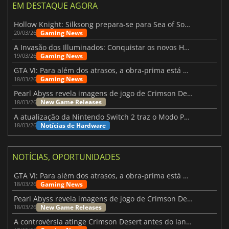
EM DESTAQUE AGORA
Hollow Knight: Silksong prepara-se para Sea of Sorrow com um patch
Gaming News
20/03/26
A Invasão dos Illuminados: Conquistar os novos Helldivers 2 Atualização!
Gaming News
19/03/26
GTA VI: Para além dos atrasos, a obra-prima está quase a chegar
Gaming News
18/03/26
Pearl Abyss revela imagens de jogo de Crimson Desert para a PS5
New Game Releases
18/03/26
A atualização da Nintendo Switch 2 traz o Modo Portátil aos jogos mais antigos da Switch
Notícias de Hardware
18/03/26
NOTÍCIAS, OPORTUNIDADES
GTA VI: Para além dos atrasos, a obra-prima está quase a chegar
Gaming News
18/03/26
Pearl Abyss revela imagens de jogo de Crimson Desert para a PS5
New Game Releases
18/03/26
A controvérsia atinge Crimson Desert antes do lançamento