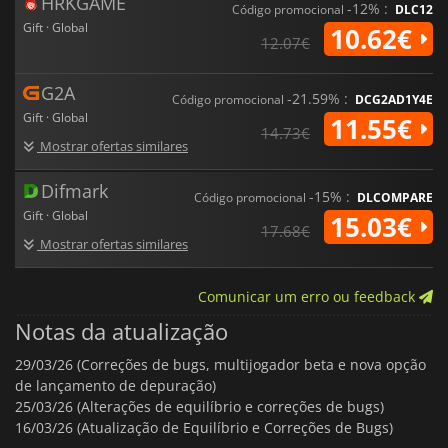
HRKGAME
-12% :
Código promocional
DLC12
Gift · Global
10.62€
12.07€
G2A
-21.59% :
Código promocional
DCG2AD1Y4E
Gift · Global
11.55€
14.73€
Mostrar ofertas similares
Difmark
-15% :
Código promocional
DLCOMPARE
Gift · Global
15.03€
17.68€
Mostrar ofertas similares
Comunicar um erro ou feedback
Notas da atualização
29/03/26 (Correções de bugs, multijogador beta e nova opção
de lançamento de depuração)
25/03/26 (Alterações de equilíbrio e correções de bugs)
16/03/26 (Atualização de Equilíbrio e Correções de Bugs)