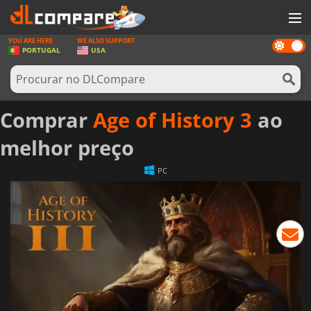
YOU ARE HERE
WE ALSO SUPPORT
Dark
JOGOS
PORTUGAL
USA
mode
GAME CARDS
SOFTWARE
Comprar
Age of History 3
ao
REWARDS
melhor preço
HARDWARE
PC
NOTÍCIAS
ENTRAR OU REGISTAR