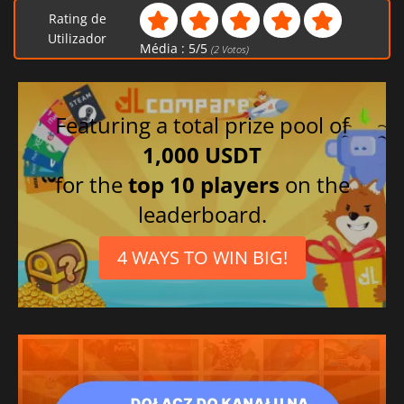
Rating de
Utilizador
Média :
5
/
5
(
2
Votos)
Featuring a total prize pool of
1,000 USDT
for the
top 10 players
on the
leaderboard.
4 WAYS TO WIN BIG!