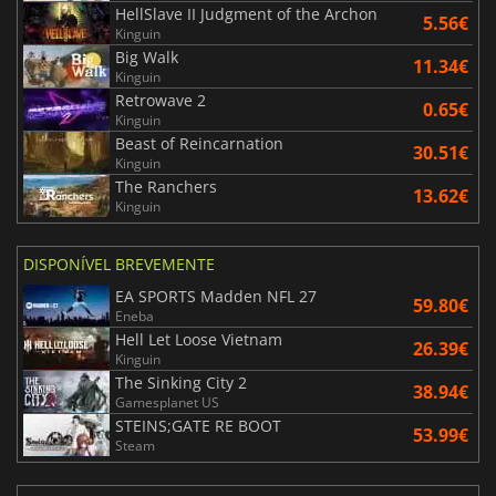
HellSlave II Judgment of the Archon
5.56€
Kinguin
Big Walk
11.34€
Kinguin
Retrowave 2
0.65€
Kinguin
Beast of Reincarnation
30.51€
Kinguin
The Ranchers
13.62€
Kinguin
DISPONÍVEL BREVEMENTE
EA SPORTS Madden NFL 27
59.80€
Eneba
Hell Let Loose Vietnam
26.39€
Kinguin
The Sinking City 2
38.94€
Gamesplanet US
STEINS;GATE RE BOOT
53.99€
Steam