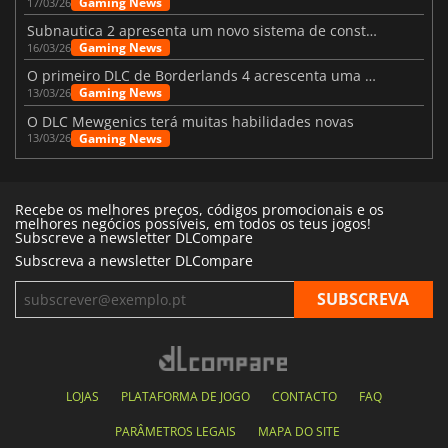
Gaming News
17/03/26
Subnautica 2 apresenta um novo sistema de construção de bases
Gaming News
16/03/26
O primeiro DLC de Borderlands 4 acrescenta uma nova personagem e muito mais
Gaming News
13/03/26
O DLC Mewgenics terá muitas habilidades novas
Gaming News
13/03/26
Recebe os melhores preços, códigos promocionais e os
melhores negócios possíveis, em todos os teus jogos!
Subscreve a newsletter DLCompare
Subscreva a newsletter DLCompare
LOJAS
PLATAFORMA DE JOGO
CONTACTO
FAQ
PARÂMETROS LEGAIS
MAPA DO SITE