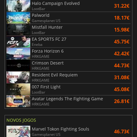
Halo Campaign Evolved
31.22€
LootBar
Palworld
18.17€
Gamesplanet US
Mistfall Hunter
15.98€
LootBar
EA SPORTS FC 27
45.75€
Eneba
Forza Horizon 6
42.42€
HRKGAME
Crimson Desert
44.73€
HRKGAME
Resident Evil Requiem
31.08€
HRKGAME
007 First Light
45.08€
LootBar
Avatar Legends The Fighting Game
26.81€
HRKGAME
NOVOS JOGOS
Marvel Tokon Fighting Souls
46.73€
Gamesplanet US