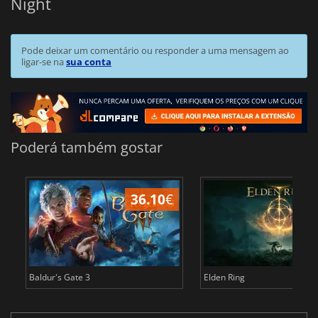
Night
Pode deixar um comentário ou responder a uma mensagem ao
ligar-se na
sua conta
Poderá também gostar
36.10
€
4
Baldur's Gate 3
Elden Ring