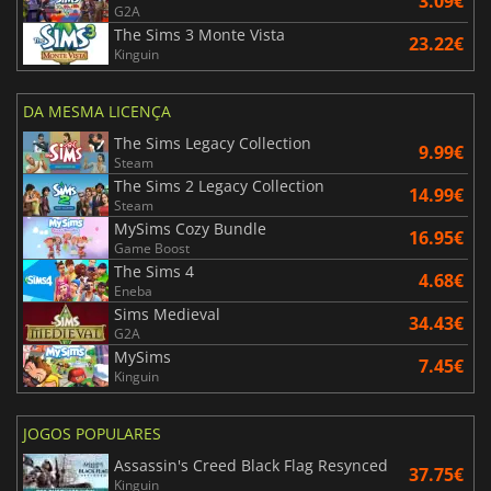
3.09€
G2A
The Sims 3 Monte Vista
23.22€
Kinguin
DA MESMA LICENÇA
The Sims Legacy Collection
9.99€
Steam
The Sims 2 Legacy Collection
14.99€
Steam
MySims Cozy Bundle
16.95€
Game Boost
The Sims 4
4.68€
Eneba
Sims Medieval
34.43€
G2A
MySims
7.45€
Kinguin
JOGOS POPULARES
Assassin's Creed Black Flag Resynced
37.75€
Kinguin