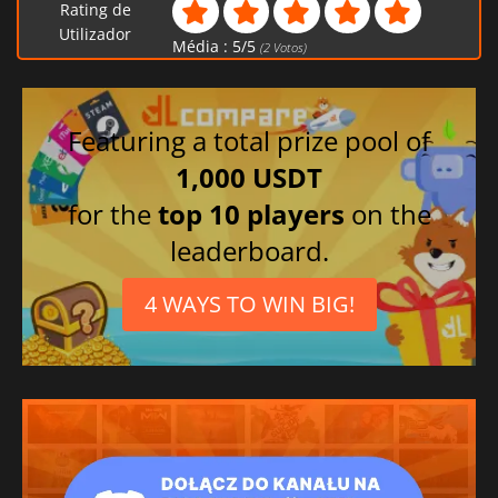
Rating de
Utilizador
Média :
5
/
5
(
2
Votos)
Featuring a total prize pool of
1,000 USDT
for the
top 10 players
on the
leaderboard.
4 WAYS TO WIN BIG!