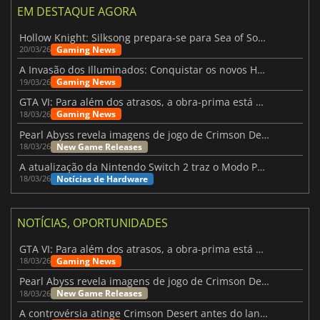
EM DESTAQUE AGORA
Hollow Knight: Silksong prepara-se para Sea of Sorrow com um patch
Gaming News
20/03/26
A Invasão dos Illuminados: Conquistar os novos Helldivers 2 Atualização!
Gaming News
19/03/26
GTA VI: Para além dos atrasos, a obra-prima está quase a chegar
Gaming News
18/03/26
Pearl Abyss revela imagens de jogo de Crimson Desert para a PS5
New Game Releases
18/03/26
A atualização da Nintendo Switch 2 traz o Modo Portátil aos jogos mais antigos da Switch
Notícias de Hardware
18/03/26
NOTÍCIAS, OPORTUNIDADES
GTA VI: Para além dos atrasos, a obra-prima está quase a chegar
Gaming News
18/03/26
Pearl Abyss revela imagens de jogo de Crimson Desert para a PS5
New Game Releases
18/03/26
A controvérsia atinge Crimson Desert antes do lançamento