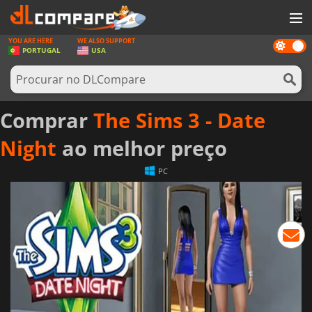
YOU ARE HERE
WE ALSO SUPPORT
Dark
JOGOS
PORTUGAL
USA
mode
GAME CARDS
SOFTWARE
Comprar
The Sims 3 - Date
REWARDS
Night
ao melhor preço
HARDWARE
PC
NOTÍCIAS
ENTRAR OU REGISTAR