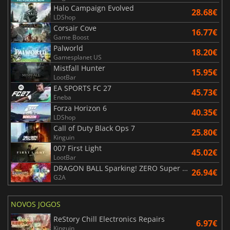
Halo Campaign Evolved
28.68€
LDShop
Corsair Cove
16.77€
Game Boost
Palworld
18.20€
Gamesplanet US
Mistfall Hunter
15.95€
LootBar
EA SPORTS FC 27
45.73€
Eneba
Forza Horizon 6
40.35€
LDShop
Call of Duty Black Ops 7
25.80€
Kinguin
007 First Light
45.02€
LootBar
DRAGON BALL Sparking! ZERO Super Limit Breaking NEO
26.94€
G2A
NOVOS JOGOS
ReStory Chill Electronics Repairs
6.97€
Kinguin