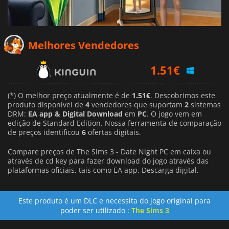
Melhores Vendedores
1.51
€
2.15
€
1.89
€
(*) O melhor preço atualmente é de
1.51€
. Descobrimos este
produto disponível de
4
vendedores que suportam
2
sistemas
DRM:
EA app & Digital Download
em
PC
. O jogo vem em
edição de Standard Edition. Nossa ferramenta de comparação
de preços identificou
6
ofertas digitais.
Compare preços de The Sims 3 - Date Night PC em caixa ou
através de cd key para fazer download do jogo através das
plataformas oficiais, tais como EA app, Descarga digital.
Este produto é um DLC e necessita do jogo original para
poder ser utilizado :
The Sims 3