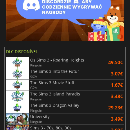
DLC DISPONÍVEL
Os Sims 3 - Roaring Heights
49.50€
Kinguin
The Sims 3 Into the Futur
3.07€
G2A
The Sims 3 Movie Stuff
1.67€
G2A
The Sims 3 Island Paradis
3.48€
Kinguin
The Sims 3 Dragon Valley
29.23€
Kinguin
University
3.49€
Kinguin
Sims 3 - 70s, 80s, 90s