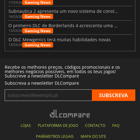
Gaming News
17/03/26
Subnautica 2 apresenta um novo sistema de construção de bases
Gaming News
16/03/26
O primeiro DLC de Borderlands 4 acrescenta uma nova personagem e muito mais
Gaming News
13/03/26
O DLC Mewgenics terá muitas habilidades novas
Gaming News
13/03/26
Recebe os melhores preços, códigos promocionais e os
melhores negócios possíveis, em todos os teus jogos!
Subscreve a newsletter DLCompare
Subscreva a newsletter DLCompare
LOJAS
PLATAFORMA DE JOGO
CONTACTO
FAQ
PARÂMETROS LEGAIS
MAPA DO SITE