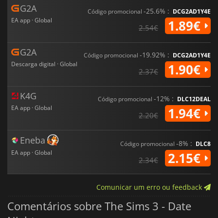
G2A
-25.6% :
Código promocional
DCG2AD1Y4E
EA app · Global
1.89€
2.54€
G2A
-19.92% :
Código promocional
DCG2AD1Y4E
Descarga digital · Global
1.90€
2.37€
K4G
-12% :
Código promocional
DLC12DEAL
EA app · Global
1.94€
2.20€
Eneba
-8% :
Código promocional
DLC8
EA app · Global
2.15€
2.34€
Comunicar um erro ou feedback
Comentários sobre The Sims 3 - Date