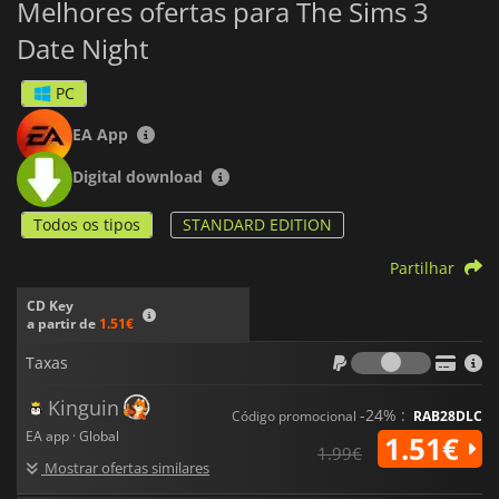
Melhores ofertas para The Sims 3
Date Night
PC
EA App
Digital download
Todos os tipos
STANDARD EDITION
Partilhar
CD Key
a partir de
1.51€
Taxas
Taxas
Kinguin
-24% :
Código promocional
RAB28DLC
EA app · Global
1.51€
1.99€
Mostrar ofertas similares