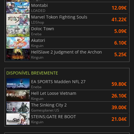
Montabi
12.09€
LOADED
Marvel Tokon Fighting Souls
41.22€
LDShop
Doloc Town
5.09€
Eneba
Akatori
6.10€
Kinguin
HellSlave 2 Judgment of the Archon
5.25€
Kinguin
DISPONÍVEL BREVEMENTE
EA SPORTS Madden NFL 27
59.80€
Eneba
Hell Let Loose Vietnam
26.10€
Kinguin
The Sinking City 2
39.00€
Gamesplanet US
STEINS;GATE RE BOOT
21.04€
Kinguin