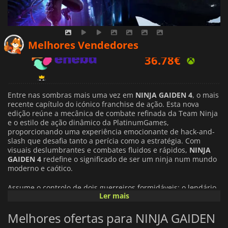
36.78
€
Melhores Vendedores
40.21
€
43.89
€
Entre nas sombras mais uma vez em
NINJA GAIDEN 4
, o mais
recente capítulo do icónico franchise de ação. Esta nova
edição reúne a mecânica de combate refinada da Team Ninja
e o estilo de ação dinâmico da PlatinumGames,
proporcionando uma experiência emocionante de hack-and-
slash que desafia tanto a perícia como a estratégia. Com
visuais deslumbrantes e combates fluidos e rápidos,
NINJA
GAIDEN 4
redefine o significado de ser um ninja num mundo
moderno e caótico.
Assume o controlo de dois guerreiros formidáveis: o lendário
Ler mais
Ryu Hayabusa, cujas técnicas clássicas são melhoradas com
novos poderes e transformações de armas, e Yakumo, um
Melhores ofertas para NINJA GAIDEN
ninja habilidoso do clã Raven, que oferece uma nova
perspetiva e habilidades únicas. Domina o novo Bloodbind