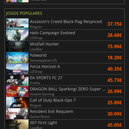
JOGOS POPULARES
Assassin's Creed Black Flag Resynced
37.75€
Kinguin
Halo Campaign Evolved
28.68€
LDShop
Mistfall Hunter
15.96€
LootBar
Palworld
18.20€
Gamesplanet US
Forza Horizon 6
40.35€
LDShop
EA SPORTS FC 27
45.73€
Eneba
DRAGON BALL Sparking! ZERO Super Limit Breaking NEO
26.99€
Instant Gaming
Call of Duty Black Ops 7
25.80€
Kinguin
Resident Evil Requiem
30.00€
Game Boost
007 First Light
45.05€
LootBar