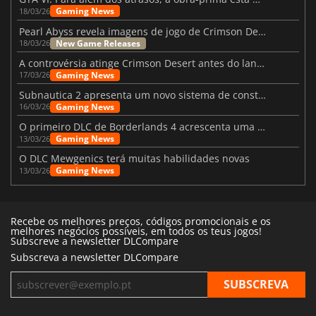
Gaming News
18/03/26
Pearl Abyss revela imagens de jogo de Crimson Desert para a PS5
New Game Releases
18/03/26
A controvérsia atinge Crimson Desert antes do lançamento
Gaming News
17/03/26
Subnautica 2 apresenta um novo sistema de construção de bases
Gaming News
16/03/26
O primeiro DLC de Borderlands 4 acrescenta uma nova personagem e muito mais
Gaming News
13/03/26
O DLC Mewgenics terá muitas habilidades novas
Gaming News
13/03/26
Recebe os melhores preços, códigos promocionais e os
melhores negócios possíveis, em todos os teus jogos!
Subscreve a newsletter DLCompare
Subscreva a newsletter DLCompare