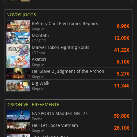
NOVOS JOGOS
ReStory Chill Electronics Repairs
6.96€
Kinguin
Montabi
12.09€
LOADED
Marvel Tokon Fighting Souls
41.22€
LDShop
Akatori
6.10€
Kinguin
HellSlave 2 Judgment of the Archon
5.27€
Kinguin
Big Walk
11.34€
Kinguin
DISPONÍVEL BREVEMENTE
EA SPORTS Madden NFL 27
59.80€
Eneba
Hell Let Loose Vietnam
26.10€
Kinguin