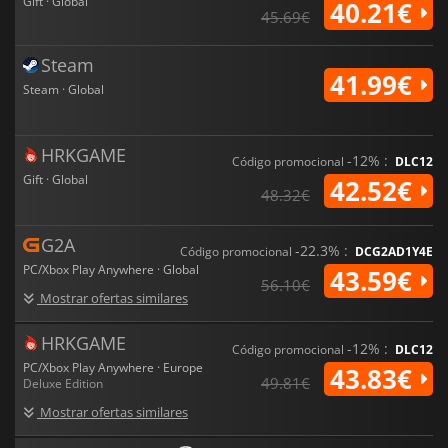
intensidade.
Gift · Global
40.21€
45.69€
Steam
41.99€
Steam · Global
HRKGAME
-12% :
Código promocional
DLC12
Gift · Global
42.52€
48.32€
G2A
-22.3% :
Código promocional
DCG2AD1Y4E
PC/Xbox Play Anywhere · Global
43.59€
56.10€
Mostrar ofertas similares
HRKGAME
-12% :
Código promocional
DLC12
PC/Xbox Play Anywhere · Europe
43.83€
49.81€
Deluxe Edition
Mostrar ofertas similares