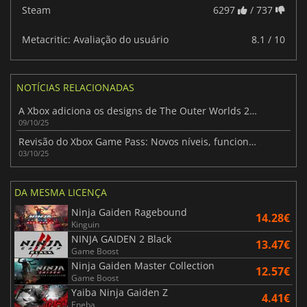
Steam
6297
/ 737
Metacritic: Avaliação do usuário
8.1 / 10
NOTÍCIAS RELACIONADAS
A Xbox adiciona os designs de The Outer Worlds 2 à sua linha Xbox Design Lab
09/10/25
Revisão do Xbox Game Pass: Novos níveis, funcionalidades alargadas e reacções da comunidade
03/10/25
DA MESMA LICENÇA
Ninja Gaiden Ragebound
14.28€
Kinguin
NINJA GAIDEN 2 Black
13.47€
Game Boost
Ninja Gaiden Master Collection
12.57€
Game Boost
Yaiba Ninja Gaiden Z
4.41€
Eneba