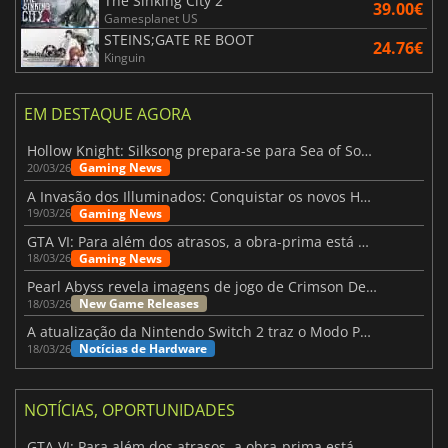
The Sinking City 2
39.00€
Gamesplanet US
STEINS;GATE RE BOOT
24.76€
Kinguin
EM DESTAQUE AGORA
Hollow Knight: Silksong prepara-se para Sea of Sorrow com um patch
Gaming News
20/03/26
A Invasão dos Illuminados: Conquistar os novos Helldivers 2 Atualização!
Gaming News
19/03/26
GTA VI: Para além dos atrasos, a obra-prima está quase a chegar
Gaming News
18/03/26
Pearl Abyss revela imagens de jogo de Crimson Desert para a PS5
New Game Releases
18/03/26
A atualização da Nintendo Switch 2 traz o Modo Portátil aos jogos mais antigos da Switch
Notícias de Hardware
18/03/26
NOTÍCIAS, OPORTUNIDADES
GTA VI: Para além dos atrasos, a obra-prima está quase a chegar