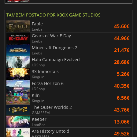
TAMBÉM POSTADO POR XBOX GAME STUDIOS
Fable
45.60€
Eneba
Gears of War E Day
44.96€
Eneba
Minecraft Dungeons 2
21.47€
Eneba
Halo Campaign Evolved
28.68€
LDShop
33 Immortals
5.26€
Kinguin
Forza Horizon 6
40.35€
LDShop
Kiln
6.56€
Kinguin
The Outer Worlds 2
43.76€
GAMESEAL
Keeper
13.06€
LootBar
Ara History Untold
49.52€
HRKGAME