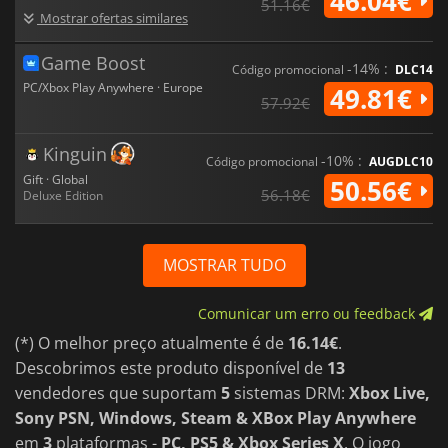
46.04€
51.16€
Mostrar ofertas similares
Game Boost
-14% :
Código promocional
DLC14
PC/Xbox Play Anywhere · Europe
49.81€
57.92€
Kinguin
-10% :
Código promocional
AUGDLC10
Gift · Global
50.56€
56.18€
Deluxe Edition
MOSTRAR TUDO
Comunicar um erro ou feedback
(*) O melhor preço atualmente é de
16.14€
.
Descobrimos este produto disponível de
13
vendedores que suportam
5
sistemas DRM:
Xbox Live,
Sony PSN, Windows, Steam & XBox Play Anywhere
em
3
plataformas -
PC, PS5 & Xbox Series X
. O jogo