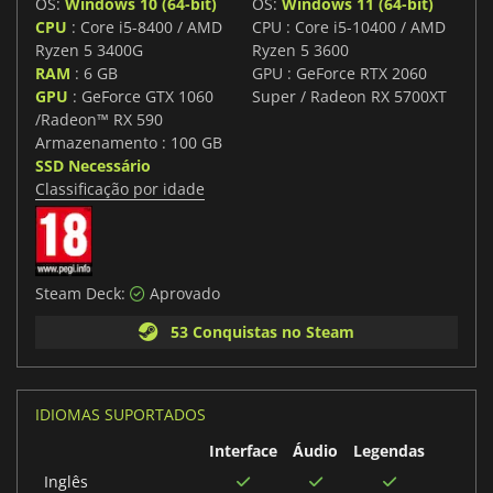
OS:
Windows 10 (64-bit)
OS:
Windows 11 (64-bit)
CPU
: Core i5-8400 / AMD
CPU : Core i5-10400 / AMD
Ryzen 5 3400G
Ryzen 5 3600
RAM
: 6 GB
GPU : GeForce RTX 2060
GPU
: GeForce GTX 1060
Super / Radeon RX 5700XT
/Radeon™ RX 590
Armazenamento : 100 GB
SSD Necessário
Classificação por idade
Steam Deck:
Aprovado
53 Conquistas no Steam
IDIOMAS SUPORTADOS
Interface
Áudio
Legendas
Inglês