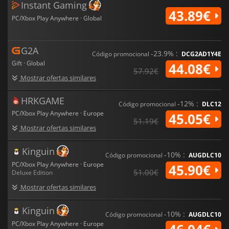
Instant Gaming
43.89€
PC/Xbox Play Anywhere · Global
G2A
-23.9% :
Código promocional
DCG2AD1Y4E
Gift · Global
44.08€
57.92€
Mostrar ofertas similares
HRKGAME
-12% :
Código promocional
DLC12
PC/Xbox Play Anywhere · Europe
45.05€
51.19€
Mostrar ofertas similares
Kinguin
-10% :
Código promocional
AUGDLC10
PC/Xbox Play Anywhere · Europe
45.90€
51.00€
Deluxe Edition
Mostrar ofertas similares
Kinguin
-10% :
Código promocional
AUGDLC10
PC/Xbox Play Anywhere · Europe