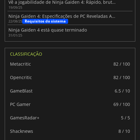
Vê a jogabilidade de Ninja Gaiden 4: Rápido, brutal e implacável
19/09/25
Ninja Gaiden 4: Especificações de PC Reveladas Antes do Lançamento!
Requisitos do sistema
22/08/25
Ninja Gaiden 4 está quase terminado
31/01/25
CLASSIFICAÇÃO
Metacritic
82 / 100
Opencritic
82 / 100
GameBlast
6.5 / 10
PC Gamer
69 / 100
GamesRadar+
5 / 5
Shacknews
8 / 10