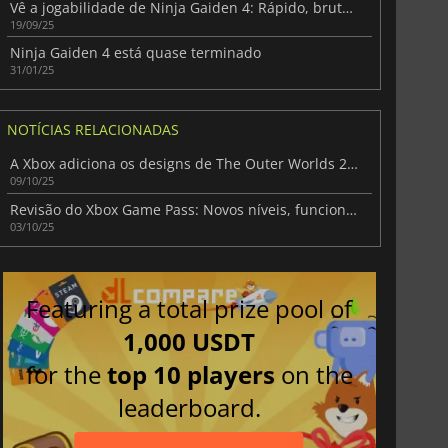
Vê a jogabilidade de Ninja Gaiden 4: Rápido, brutal e implacável
19/09/25
Ninja Gaiden 4 está quase terminado
31/01/25
NOTÍCIAS RELACIONADAS
A Xbox adiciona os designs de The Outer Worlds 2 à sua linha Xbox Design Lab
09/10/25
Revisão do Xbox Game Pass: Novos níveis, funcionalidades alargadas e reacções da comunidade
03/10/25
Featuring a total prize pool of
1,000 USDT
for the
top 10 players
on the
leaderboard.