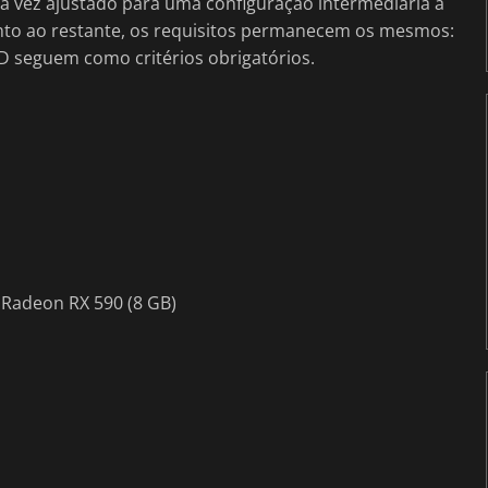
ta vez ajustado para uma configuração intermediária a
nto ao restante, os requisitos permanecem os mesmos:
seguem como critérios obrigatórios.
 Radeon RX 590 (8 GB)