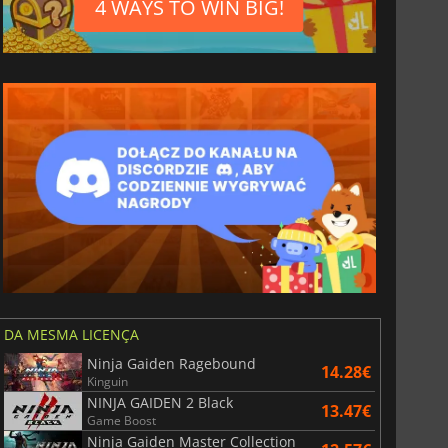
4 WAYS TO WIN BIG!
DA MESMA LICENÇA
Ninja Gaiden Ragebound
14.28€
Kinguin
NINJA GAIDEN 2 Black
13.47€
Game Boost
Ninja Gaiden Master Collection