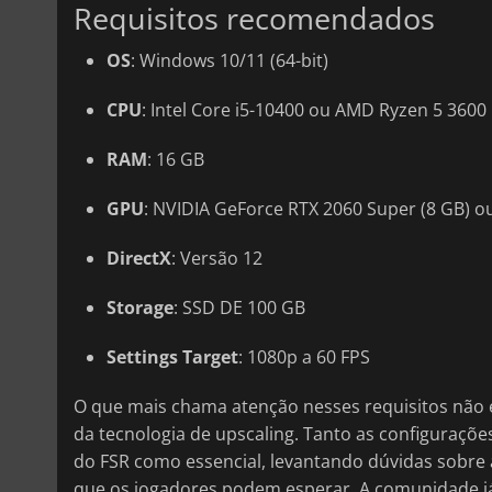
Requisitos recomendados
OS
: Windows 10/11 (64-bit)
CPU
: Intel Core i5-10400 ou AMD Ryzen 5 3600
RAM
: 16 GB
GPU
: NVIDIA GeForce RTX 2060 Super (8 GB) 
DirectX
: Versão 12
Storage
: SSD DE 100 GB
Settings Target
: 1080p a 60 FPS
O que mais chama atenção nesses requisitos não 
da tecnologia de upscaling. Tanto as configuraç
do FSR como essencial, levantando dúvidas sobre a
que os jogadores podem esperar. A comunidade já