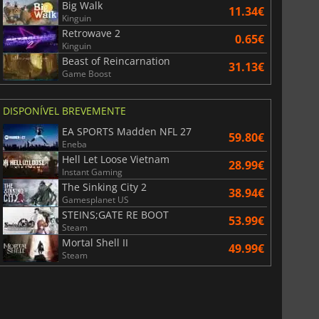
Big Walk
11.34€
Kinguin
Retrowave 2
0.65€
Kinguin
Beast of Reincarnation
31.13€
Game Boost
DISPONÍVEL BREVEMENTE
EA SPORTS Madden NFL 27
59.80€
Eneba
Hell Let Loose Vietnam
28.99€
Instant Gaming
The Sinking City 2
38.94€
Gamesplanet US
STEINS;GATE RE BOOT
53.99€
Steam
Mortal Shell II
49.99€
Steam