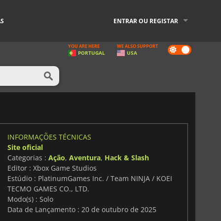
AS
ENTRAR OU REGISTAR
YOU ARE HERE
WE ALSO SUPPORT
Dark
PORTUGAL
USA
mode
INFORMAÇÕES TÉCNICAS
Site oficial
Categorias :
Ação
,
Aventura
,
Hack & Slash
Editor : Xbox Game Studios
Estúdio : PlatinumGames Inc. / Team NINJA / KOEI
TECMO GAMES CO., LTD.
Modo(s) : Solo
Data de Lançamento : 20 de outubro de 2025