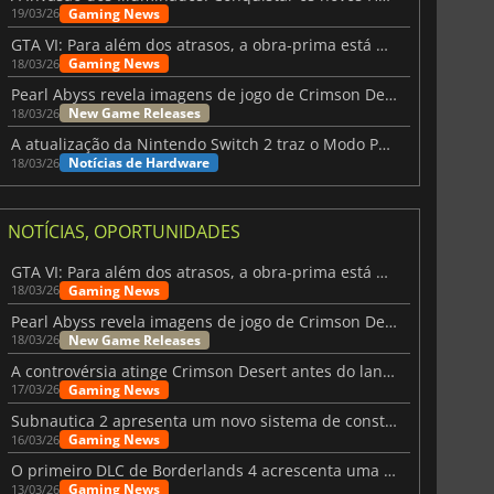
Gaming News
19/03/26
GTA VI: Para além dos atrasos, a obra-prima está quase a chegar
Gaming News
18/03/26
Pearl Abyss revela imagens de jogo de Crimson Desert para a PS5
New Game Releases
18/03/26
A atualização da Nintendo Switch 2 traz o Modo Portátil aos jogos mais antigos da Switch
Notícias de Hardware
18/03/26
NOTÍCIAS, OPORTUNIDADES
GTA VI: Para além dos atrasos, a obra-prima está quase a chegar
Gaming News
18/03/26
Pearl Abyss revela imagens de jogo de Crimson Desert para a PS5
New Game Releases
18/03/26
A controvérsia atinge Crimson Desert antes do lançamento
Gaming News
17/03/26
Subnautica 2 apresenta um novo sistema de construção de bases
Gaming News
16/03/26
O primeiro DLC de Borderlands 4 acrescenta uma nova personagem e muito mais
Gaming News
13/03/26