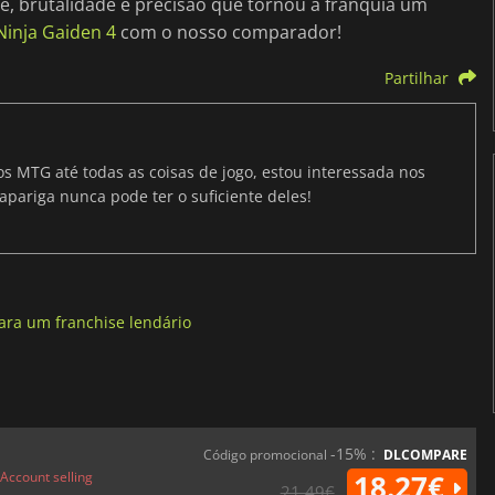
de, brutalidade e precisão que tornou a franquia um
Ninja Gaiden 4
com o nosso comparador!
Partilhar
os MTG até todas as coisas de jogo, estou interessada nos
apariga nunca pode ter o suficiente deles!
ara um franchise lendário
-15% :
Código promocional
DLCOMPARE
Account selling
18.27€
21.49€