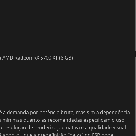
ou AMD Radeon RX 5700 XT (8 GB)
é a demanda por potência bruta, mas sim a dependência
ões mínimas quanto as recomendadas especificam o uso
 resolução de renderização nativa e a qualidade visual
 apontou que a predefinição "baixa" do FSR pode