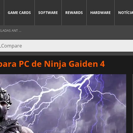
S
GAME CARDS
SOFTWARE
REWARDS
HARDWARE
NOTÍCI
LADAS ANT ...
para PC de Ninja Gaiden 4