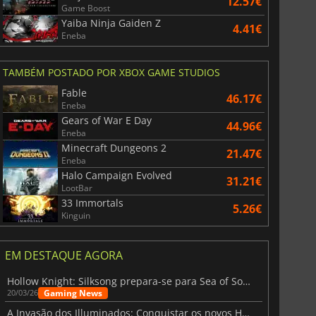
12.57€
Game Boost
Yaiba Ninja Gaiden Z
4.41€
Eneba
TAMBÉM POSTADO POR XBOX GAME STUDIOS
Fable
46.17€
Eneba
Gears of War E Day
44.96€
Eneba
Minecraft Dungeons 2
21.47€
Eneba
Halo Campaign Evolved
31.21€
LootBar
33 Immortals
5.26€
Kinguin
EM DESTAQUE AGORA
Hollow Knight: Silksong prepara-se para Sea of Sorrow com um patch
Gaming News
20/03/26
A Invasão dos Illuminados: Conquistar os novos Helldivers 2 Atualização!