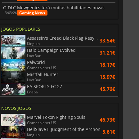
O DLC Mewgenics terá muitas habilidades novas
Gaming News
13/03/26
JOGOS POPULARES
Assassin's Creed Black Flag Resynced
33.54€
Kinguin
Halo Campaign Evolved
31.21€
LootBar
Palworld
18.17€
Gamesplanet US
Mistfall Hunter
15.97€
LootBar
EA SPORTS FC 27
45.76€
Eneba
NOVOS JOGOS
Marvel Tokon Fighting Souls
46.73€
Gamesplanet US
HellSlave II Judgment of the Archon
5.61€
Kinguin