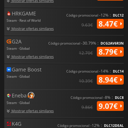
Mostrar ofertas similares
HRKGAME
-12% :
Código promocional
DLC12
Steam · Rest of World
8.47€
9.63€
Mostrar ofertas similares
G2A
-30.79% :
Código promocional
DCG2AV6R3N
Steam · Global
8.79€
12.70€
Mostrar ofertas similares
Game Boost
-14% :
Código promocional
DLC14
Steam · Global
8.94€
10.39€
Eneba
-8% :
Código promocional
DLC8
Steam · Global
9.07€
9.86€
Mostrar ofertas similares
K4G
-12% :
Código promocional
DLC12DEAL