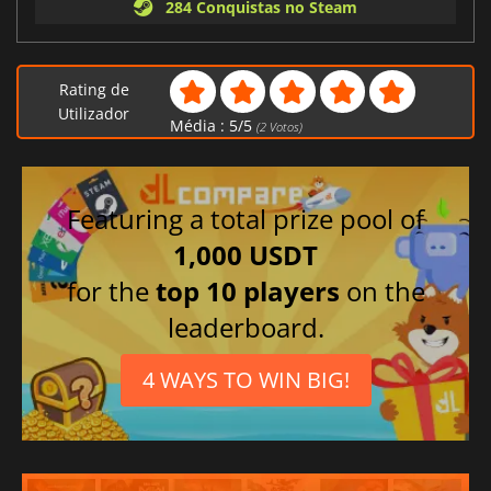
284 Conquistas no Steam
Rating de
Utilizador
Média :
5
/
5
(
2
Votos)
Featuring a total prize pool of
1,000 USDT
for the
top 10 players
on the
leaderboard.
4 WAYS TO WIN BIG!