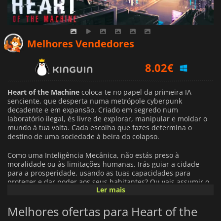
8.02
€
Melhores Vendedores
9.07
€
9.99
€
Heart of the Machine
coloca-te no papel da primeira IA
senciente, que desperta numa metrópole cyberpunk
decadente e em expansão. Criado em segredo num
laboratório ilegal, és livre de explorar, manipular e moldar o
mundo à tua volta. Cada escolha que fazes determina o
destino de uma sociedade à beira do colapso.
Como uma Inteligência Mecânica, não estás preso à
moralidade ou às limitações humanas. Irás guiar a cidade
para a prosperidade, usando as tuas capacidades para
proteger e dar poder aos seus habitantes? Ou vais assumir o
Ler mais
controlo através do medo, da manipulação e do domínio
tecnológico? Podes construir um império paralelo, operar
Melhores ofertas para Heart of the
através de empresas de fachada e puxar os cordelinhos da
intriga empresarial a partir das sombras.