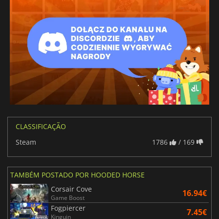
CLASSIFICAÇÃO
Steam
1786
/ 169
TAMBÉM POSTADO POR HOODED HORSE
Corsair Cove
16.94€
Game Boost
Fogpiercer
7.45€
Kinguin