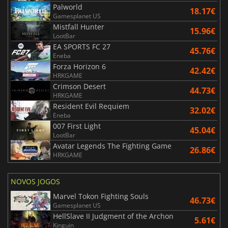
Palworld
18.17€
Gamesplanet US
Mistfall Hunter
15.96€
LootBar
EA SPORTS FC 27
45.76€
Eneba
Forza Horizon 6
42.42€
HRKGAME
Crimson Desert
44.73€
HRKGAME
Resident Evil Requiem
32.02€
Eneba
007 First Light
45.04€
LootBar
Avatar Legends The Fighting Game
26.86€
HRKGAME
NOVOS JOGOS
Marvel Tokon Fighting Souls
46.73€
Gamesplanet US
HellSlave II Judgment of the Archon
5.61€
Kinguin