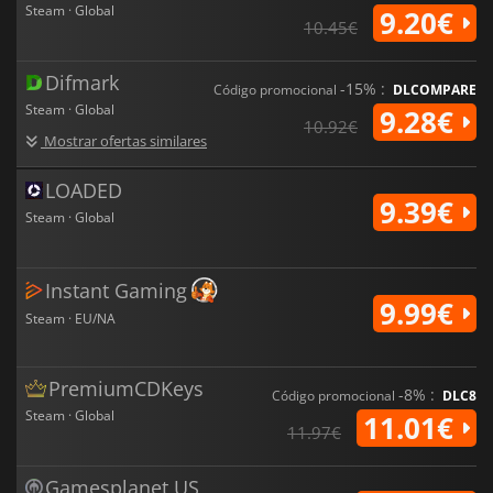
Steam · Global
9.20€
10.45€
Difmark
-15% :
Código promocional
DLCOMPARE
Steam · Global
9.28€
10.92€
Mostrar ofertas similares
LOADED
9.39€
Steam · Global
Instant Gaming
9.99€
Steam · EU/NA
PremiumCDKeys
-8% :
Código promocional
DLC8
Steam · Global
11.01€
11.97€
Gamesplanet US