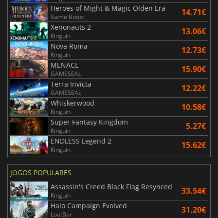
Heroes of Might & Magic Olden Era
14.71€
Game Boost
Xenonauts 2
13.06€
Kinguin
Nova Roma
12.73€
Kinguin
MENACE
15.90€
GAMESEAL
Terra Invicta
12.22€
GAMESEAL
Whiskerwood
10.58€
Kinguin
Super Fantasy Kingdom
5.27€
Kinguin
ENDLESS Legend 2
15.62€
Kinguin
JOGOS POPULARES
Assassin's Creed Black Flag Resynced
33.54€
Kinguin
Halo Campaign Evolved
31.20€
LootBar