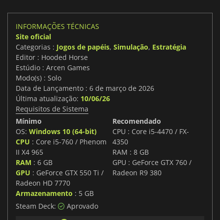
INFORMAÇÕES TÉCNICAS
Site oficial
Categorias :
Jogos de papéis
,
Simulação
,
Estratégia
Editor : Hooded Horse
Estúdio : Arcen Games
Modo(s) : Solo
Data de Lançamento : 6 de março de 2026
Última atualização:
10/06/26
Requisitos de Sistema
Mínimo
Recomendado
OS:
Windows 10 (64-bit)
CPU : Core i5-4470 / FX-
CPU
: Core i5-760 / Phenom
4350
II X4 965
RAM : 8 GB
RAM
: 6 GB
GPU : GeForce GTX 760 /
GPU
: GeForce GTX 550 Ti /
Radeon R9 380
Radeon HD 7770
Armazenamento
: 5 GB
Steam Deck:
Aprovado