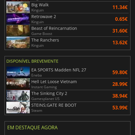
Big Walk
11.34€
Kinguin
Retrowave 2
0.65€
Kinguin
Beast of Reincarnation
31.60€
Game Boost
The Ranchers
13.62€
Kinguin
DISPONÍVEL BREVEMENTE
EA SPORTS Madden NFL 27
59.80€
Eneba
Hell Let Loose Vietnam
28.99€
Instant Gaming
The Sinking City 2
38.94€
Gamesplanet US
STEINS;GATE RE BOOT
53.99€
Steam
EM DESTAQUE AGORA