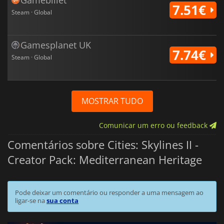
7.51€
Steam · Global
Gamesplanet UK
7.74€
Steam · Global
MOSTRAR TUDO
Comunicar um erro ou feedback
Comentários sobre Cities: Skylines II -
Creator Pack: Mediterranean Heritage
Pode deixar um comentário ou responder a uma mensagem ao
ligar-se na
sua conta