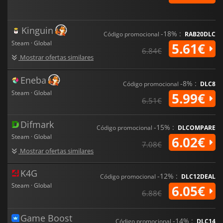
Kinguin
-18% :
Código promocional
RAB20DLC
Steam · Global
5.61€
6.84€
Mostrar ofertas similares
Eneba
-8% :
Código promocional
DLC8
Steam · Global
5.99€
6.51€
Difmark
-15% :
Código promocional
DLCOMPARE
Steam · Global
6.02€
7.08€
Mostrar ofertas similares
K4G
-12% :
Código promocional
DLC12DEAL
Steam · Global
6.05€
6.88€
Game Boost
-14% :
Código promocional
DLC14