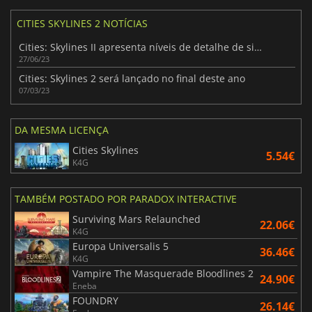
CITIES SKYLINES 2 NOTÍCIAS
Cities: Skylines II apresenta níveis de detalhe de simulação sem precedentes
27/06/23
Cities: Skylines 2 será lançado no final deste ano
07/03/23
DA MESMA LICENÇA
Cities Skylines
5.54€
K4G
TAMBÉM POSTADO POR PARADOX INTERACTIVE
Surviving Mars Relaunched
22.06€
K4G
Europa Universalis 5
36.46€
K4G
Vampire The Masquerade Bloodlines 2
24.90€
Eneba
FOUNDRY
26.14€