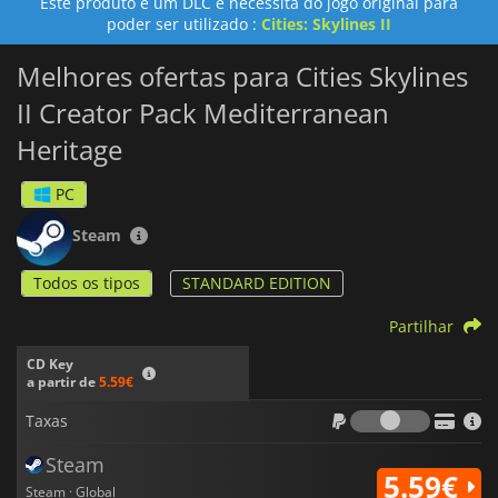
Este produto é um DLC e necessita do jogo original para
poder ser utilizado :
Cities: Skylines II
Melhores ofertas para Cities Skylines
II Creator Pack Mediterranean
Heritage
PC
Steam
Todos os tipos
STANDARD EDITION
Partilhar
CD Key
a partir de
5.59€
Taxas
Taxas
Steam
5.59€
Steam · Global