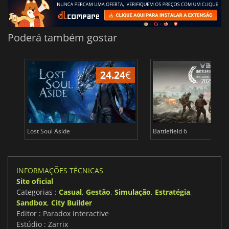
Poderá também gostar
24.24
€
Lost Soul Aside
Battlefield 6
INFORMAÇÕES TÉCNICAS
Site oficial
Categorias :
Casual
,
Gestão
,
Simulação
,
Estratégia
,
Sandbox
,
City Builder
Editor : Paradox interactive
Estúdio : Zarrix