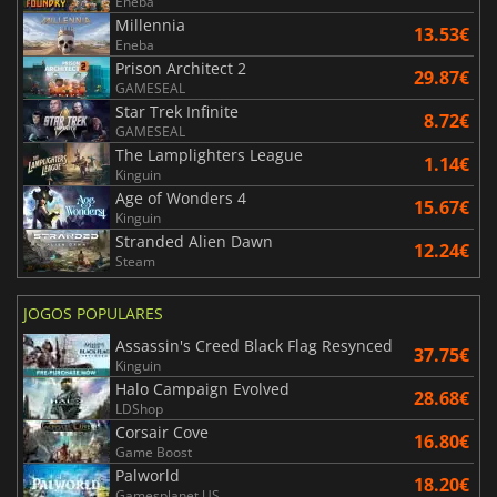
Eneba
Millennia
13.53€
Eneba
Prison Architect 2
29.87€
GAMESEAL
Star Trek Infinite
8.72€
GAMESEAL
The Lamplighters League
1.14€
Kinguin
Age of Wonders 4
15.67€
Kinguin
Stranded Alien Dawn
12.24€
Steam
JOGOS POPULARES
Assassin's Creed Black Flag Resynced
37.75€
Kinguin
Halo Campaign Evolved
28.68€
LDShop
Corsair Cove
16.80€
Game Boost
Palworld
18.20€
Gamesplanet US