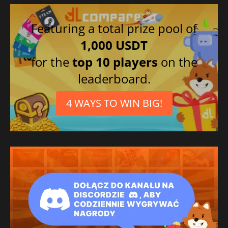
Featuring a total prize pool of
1,000 USDT
for the
top 10 players
on the
leaderboard.
4 WAYS TO WIN BIG!