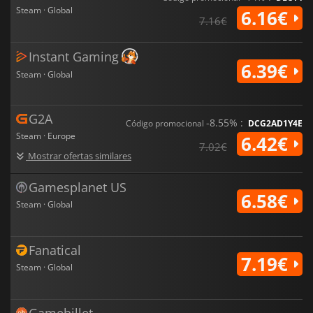
Steam · Global
6.16€
7.16€
Instant Gaming
6.39€
Steam · Global
G2A
-8.55% :
Código promocional
DCG2AD1Y4E
Steam · Europe
6.42€
7.02€
Mostrar ofertas similares
Gamesplanet US
6.58€
Steam · Global
Fanatical
7.19€
Steam · Global
Gamebillet