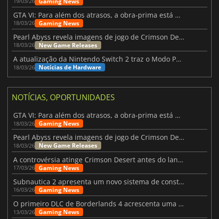
Gaming News
19/03/26
GTA VI: Para além dos atrasos, a obra-prima está quase a chegar
Gaming News
18/03/26
Pearl Abyss revela imagens de jogo de Crimson Desert para a PS5
New Game Releases
18/03/26
A atualização da Nintendo Switch 2 traz o Modo Portátil aos jogos mais antigos da Switch
Notícias de Hardware
18/03/26
NOTÍCIAS, OPORTUNIDADES
GTA VI: Para além dos atrasos, a obra-prima está quase a chegar
Gaming News
18/03/26
Pearl Abyss revela imagens de jogo de Crimson Desert para a PS5
New Game Releases
18/03/26
A controvérsia atinge Crimson Desert antes do lançamento
Gaming News
17/03/26
Subnautica 2 apresenta um novo sistema de construção de bases
Gaming News
16/03/26
O primeiro DLC de Borderlands 4 acrescenta uma nova personagem e muito mais
Gaming News
13/03/26