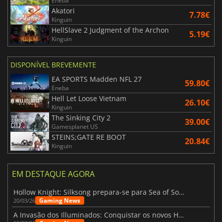
Eneba
Akatori
7.78€
Kinguin
HellSlave 2 Judgment of the Archon
5.19€
Kinguin
DISPONÍVEL BREVEMENTE
EA SPORTS Madden NFL 27
59.80€
Eneba
Hell Let Loose Vietnam
26.10€
Kinguin
The Sinking City 2
39.00€
Gamesplanet US
STEINS;GATE RE BOOT
20.84€
Kinguin
EM DESTAQUE AGORA
Hollow Knight: Silksong prepara-se para Sea of Sorrow com um patch
Gaming News
20/03/26
A Invasão dos Illuminados: Conquistar os novos Helldivers 2 Atualização!