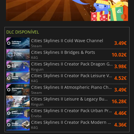
DLC DISPONÍVEL
Cities Skylines II Cold Wave Channel
3.49€
Steam
Cities Skylines II Bridges & Ports
10.02€
K4G
Cities Skylines II Creator Pack Dragon Gate
3.98€
Kinguin
Cities Skylines II Creator Pack Leisure Venues
4.52€
K4G
Cities Skylines II Atmospheric Piano Channel
3.49€
Steam
Cities Skylines II Leisure & Legacy Bundle
16.28€
Kinguin
Cities Skylines II Creator Pack Urban Promenades
4.46€
Eneba
Cities Skylines II Creator Pack Modern Architecture
4.36€
K4G