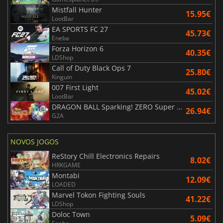
Mistfall Hunter
15.95€
LootBar
EA SPORTS FC 27
45.73€
Eneba
Forza Horizon 6
40.35€
LDShop
Call of Duty Black Ops 7
25.80€
Kinguin
007 First Light
45.02€
LootBar
DRAGON BALL Sparking! ZERO Super Limit Breaking NEO
26.94€
G2A
NOVOS JOGOS
ReStory Chill Electronics Repairs
8.02€
HRKGAME
Montabi
12.09€
LOADED
Marvel Tokon Fighting Souls
41.22€
LDShop
Doloc Town
5.09€