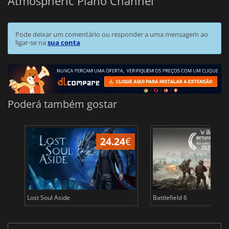
Atmospheric Piano Channel
Pode deixar um comentário ou responder a uma mensagem ao
ligar-se na
sua conta
Poderá também gostar
24.24
€
Lost Soul Aside
Battlefield 6