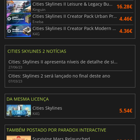
Cities Skylines II Leisure & Legacy Bundle
16.28€
Kinguin
Cities Skylines II Creator Pack Urban Promenades
4.46€
Eneba
Cities Skylines II Creator Pack Modern Architecture
4.36€
K4G
CITIES SKYLINES 2 NOTÍCIAS
Cities: Skylines II apresenta níveis de detalhe de simulação sem precedentes
27/06/23
Cities: Skylines 2 será lançado no final deste ano
07/03/23
DA MESMA LICENÇA
Cities Skylines
5.54€
K4G
TAMBÉM POSTADO POR PARADOX INTERACTIVE
Surviving Mars Relaunched