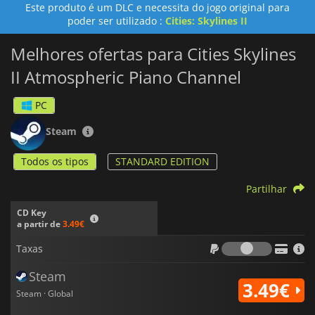
Este produto é um DLC e necessita do jogo original para
desenhar vias ou a gerir recursos,
Cities: Skylines II -
poder ser utilizado :
Cities: Skylines II
Atmospheric Piano Channel
é o seu melhor companheiro na
viagem harmoniosa da construção de cidades.
Melhores ofertas para Cities Skylines
II Atmospheric Piano Channel
PC
Steam
Todos os tipos
STANDARD EDITION
Partilhar
CD Key
a partir de
3.49€
Taxas
Taxas
Steam
3.49€
Steam · Global