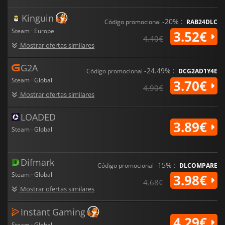
Kinguin
-20% :
Código promocional
RAB24DLC
Steam · Europe
3.52€
4.40€
Mostrar ofertas similares
G2A
-24.49% :
Código promocional
DCG2AD1Y4E
Steam · Global
3.70€
4.90€
Mostrar ofertas similares
LOADED
3.89€
Steam · Global
Difmark
-15% :
Código promocional
DLCOMPARE
Steam · Global
3.98€
4.68€
Mostrar ofertas similares
Instant Gaming
4.29€
Steam · Global