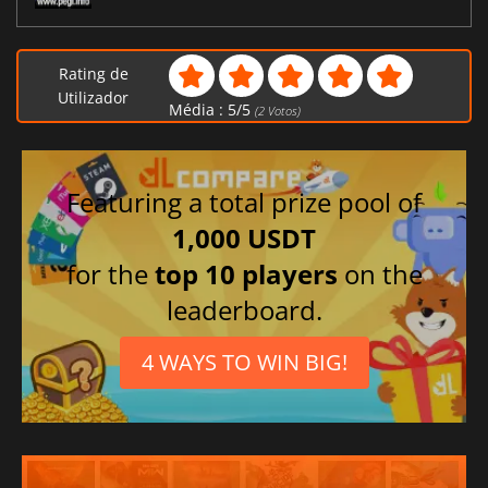
Rating de
Utilizador
Média :
5
/
5
(
2
Votos)
Featuring a total prize pool of
1,000 USDT
for the
top 10 players
on the
leaderboard.
4 WAYS TO WIN BIG!