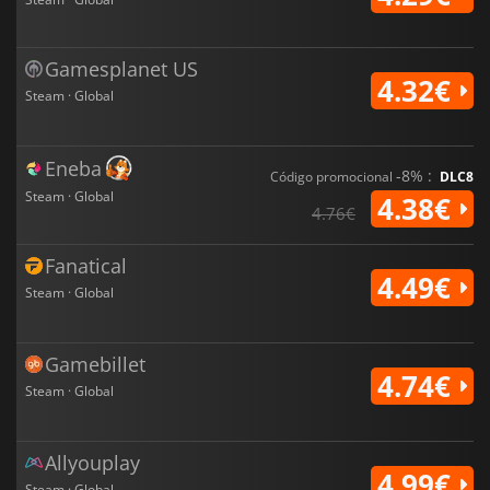
Gamesplanet US
4.32€
Steam · Global
Eneba
-8% :
Código promocional
DLC8
Steam · Global
4.38€
4.76€
Fanatical
4.49€
Steam · Global
Gamebillet
4.74€
Steam · Global
Allyouplay
4.99€
Steam · Global