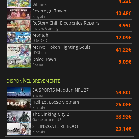
4.23€
Difmark
Sovereign Tower
10.48€
Kinguin
ReStory Chill Electronics Repairs
8.99€
Instant Gaming
Montabi
12.09€
LOADED
Marvel Tokon Fighting Souls
41.22€
LDShop
Doloc Town
5.09€
Eneba
DISPONÍVEL BREVEMENTE
EA SPORTS Madden NFL 27
59.80€
Eneba
Hell Let Loose Vietnam
26.08€
Kinguin
The Sinking City 2
38.92€
Gamesplanet US
STEINS;GATE RE BOOT
20.14€
Kinguin