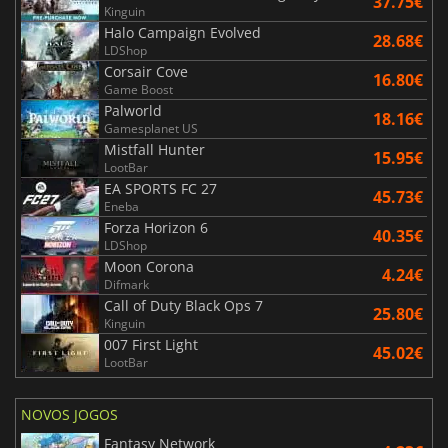
37.75€
Kinguin
Halo Campaign Evolved
28.68€
LDShop
Corsair Cove
16.80€
Game Boost
Palworld
18.16€
Gamesplanet US
Mistfall Hunter
15.95€
LootBar
EA SPORTS FC 27
45.73€
Eneba
Forza Horizon 6
40.35€
LDShop
Moon Corona
4.24€
Difmark
Call of Duty Black Ops 7
25.80€
Kinguin
007 First Light
45.02€
LootBar
NOVOS JOGOS
Fantasy Network