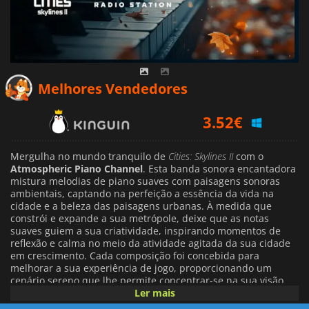
3.52
€
Melhores Vendedores
4.29
€
4.38
€
Mergulha no mundo tranquilo de
Cities: Skylines II
com o
Atmospheric Piano Channel
. Esta banda sonora encantadora
mistura melodias de piano suaves com paisagens sonoras
ambientais, captando na perfeição a essência da vida na
cidade e a beleza das paisagens urbanas. À medida que
constrói e expande a sua metrópole, deixe que as notas
suaves guiem a sua criatividade, inspirando momentos de
reflexão e calma no meio da atividade agitada da sua cidade
em crescimento. Cada composição foi concebida para
melhorar a sua experiência de jogo, proporcionando um
cenário sereno que lhe permite concentrar-se na sua visão
arquitetónica, ao mesmo tempo que promove uma ligação
Ler mais
profunda ao mundo que criou. Quer esteja a criar parques, a