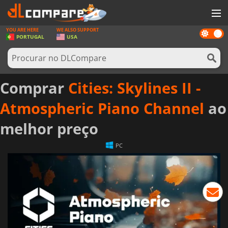
YOU ARE HERE
WE ALSO SUPPORT
Dark
JOGOS
PORTUGAL
USA
mode
GAME CARDS
SOFTWARE
Comprar
Cities: Skylines II -
REWARDS
Atmospheric Piano Channel
ao
HARDWARE
melhor preço
NOTÍCIAS
PC
ENTRAR OU REGISTAR