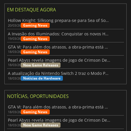
EM DESTAQUE AGORA
Hollow Knight: Silksong prepara-se para Sea of Sorrow com um patch
Gaming News
20/03/26
A Invasão dos Illuminados: Conquistar os novos Helldivers 2 Atualização!
Gaming News
19/03/26
GTA VI: Para além dos atrasos, a obra-prima está quase a chegar
Gaming News
18/03/26
Pearl Abyss revela imagens de jogo de Crimson Desert para a PS5
New Game Releases
18/03/26
A atualização da Nintendo Switch 2 traz o Modo Portátil aos jogos mais antigos da Switch
Notícias de Hardware
18/03/26
NOTÍCIAS, OPORTUNIDADES
GTA VI: Para além dos atrasos, a obra-prima está quase a chegar
Gaming News
18/03/26
Pearl Abyss revela imagens de jogo de Crimson Desert para a PS5
New Game Releases
18/03/26