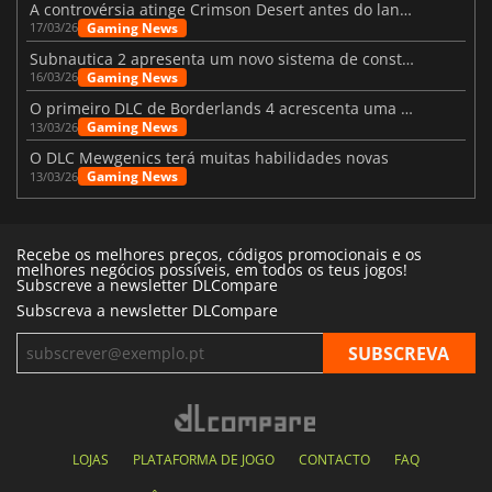
A controvérsia atinge Crimson Desert antes do lançamento
Gaming News
17/03/26
Subnautica 2 apresenta um novo sistema de construção de bases
Gaming News
16/03/26
O primeiro DLC de Borderlands 4 acrescenta uma nova personagem e muito mais
Gaming News
13/03/26
O DLC Mewgenics terá muitas habilidades novas
Gaming News
13/03/26
Recebe os melhores preços, códigos promocionais e os
melhores negócios possíveis, em todos os teus jogos!
Subscreve a newsletter DLCompare
Subscreva a newsletter DLCompare
LOJAS
PLATAFORMA DE JOGO
CONTACTO
FAQ