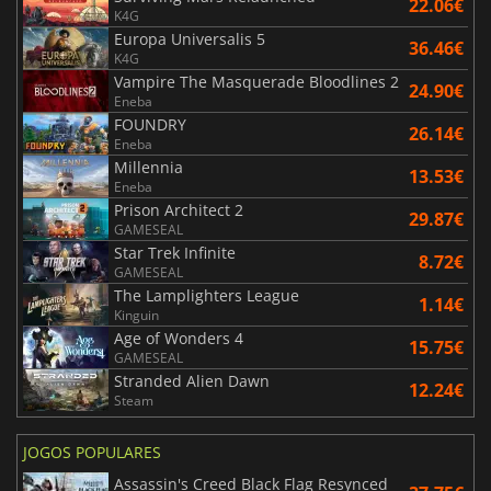
22.06€
K4G
Europa Universalis 5
36.46€
K4G
Vampire The Masquerade Bloodlines 2
24.90€
Eneba
FOUNDRY
26.14€
Eneba
Millennia
13.53€
Eneba
Prison Architect 2
29.87€
GAMESEAL
Star Trek Infinite
8.72€
GAMESEAL
The Lamplighters League
1.14€
Kinguin
Age of Wonders 4
15.75€
GAMESEAL
Stranded Alien Dawn
12.24€
Steam
JOGOS POPULARES
Assassin's Creed Black Flag Resynced