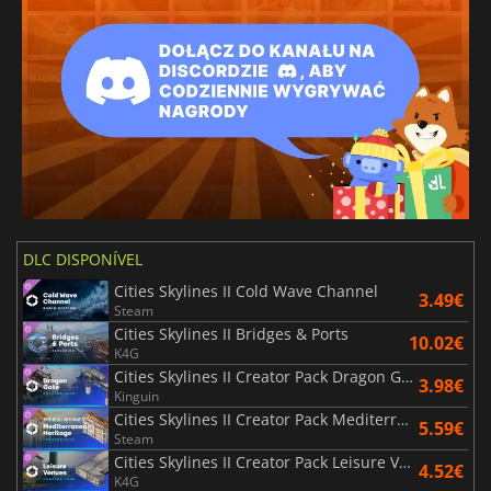
DLC DISPONÍVEL
Cities Skylines II Cold Wave Channel
3.49€
Steam
Cities Skylines II Bridges & Ports
10.02€
K4G
Cities Skylines II Creator Pack Dragon Gate
3.98€
Kinguin
Cities Skylines II Creator Pack Mediterranean Heritage
5.59€
Steam
Cities Skylines II Creator Pack Leisure Venues
4.52€
K4G