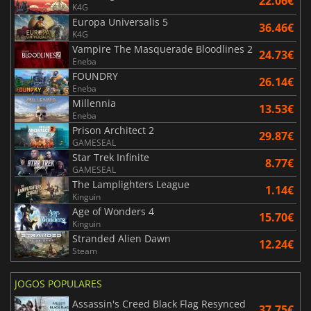
22.06€
K4G
Europa Universalis 5
36.46€
K4G
Vampire The Masquerade Bloodlines 2
24.73€
Eneba
FOUNDRY
26.14€
Eneba
Millennia
13.53€
Eneba
Prison Architect 2
29.87€
GAMESEAL
Star Trek Infinite
8.77€
GAMESEAL
The Lamplighters League
1.14€
Kinguin
Age of Wonders 4
15.70€
Kinguin
Stranded Alien Dawn
12.24€
Steam
JOGOS POPULARES
Assassin's Creed Black Flag Resynced
37.75€