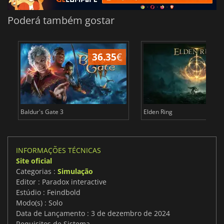
Poderá também gostar
36.35
€
4
Baldur's Gate 3
Elden Ring
INFORMAÇÕES TÉCNICAS
Site oficial
Categorias :
Simulação
Editor : Paradox interactive
Estúdio : Feindbold
Modo(s) : Solo
Data de Lançamento : 3 de dezembro de 2024
Requisitos de Sistema