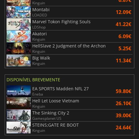
Kinguin
Montabi
12.09€
LOADED
Marvel Tokon Fighting Souls
41.22€
LDShop
Akatori
6.09€
Kinguin
HellSlave 2 Judgment of the Archon
5.25€
Kinguin
Big Walk
11.34€
Kinguin
DISPONÍVEL BREVEMENTE
EA SPORTS Madden NFL 27
59.80€
Eneba
Hell Let Loose Vietnam
26.10€
Kinguin
The Sinking City 2
39.00€
Gamesplanet US
STEINS;GATE RE BOOT
24.64€
Kinguin