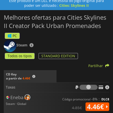
Este produto é um DLC e necessita do jogo original para
poder ser utilizado :
Cities: Skylines II
Melhores ofertas para Cities Skylines
II Creator Pack Urban Promenades
PC
Steam
Todos os tipos
STANDARD EDITION
Partilhar
CD Key
a partir de
4.46€
Taxas
Taxas
Eneba
-8% :
Código promocional
DLC8
Steam · Global
4.46€
4.85€