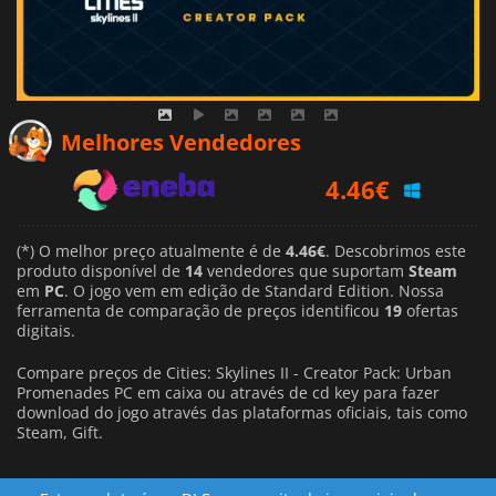
4.46
€
Melhores Vendedores
5.61
€
5.99
€
(*) O melhor preço atualmente é de
4.46€
. Descobrimos este
produto disponível de
14
vendedores que suportam
Steam
em
PC
. O jogo vem em edição de Standard Edition. Nossa
ferramenta de comparação de preços identificou
19
ofertas
digitais.
Compare preços de Cities: Skylines II - Creator Pack: Urban
Promenades PC em caixa ou através de cd key para fazer
download do jogo através das plataformas oficiais, tais como
Steam, Gift.