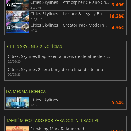
Cities Skylines II Atmospheric Piano Channel
3.49€
Steam
Cities Skylines II Leisure & Legacy Bundle
16.28€
Kinguin
Cities Skylines II Creator Pack Modern Architecture
4.36€
K4G
CITIES SKYLINES 2 NOTÍCIAS
Cities: Skylines II apresenta níveis de detalhe de simulação sem precedentes
27/06/23
Cities: Skylines 2 será lançado no final deste ano
07/03/23
DA MESMA LICENÇA
Cities Skylines
5.54€
K4G
TAMBÉM POSTADO POR PARADOX INTERACTIVE
Surviving Mars Relaunched