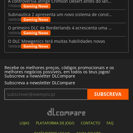
A controvérsia atinge Crimson Desert antes do lançamento
Gaming News
17/03/26
Subnautica 2 apresenta um novo sistema de construção de bases
Gaming News
16/03/26
O primeiro DLC de Borderlands 4 acrescenta uma nova personagem e muito mais
Gaming News
13/03/26
O DLC Mewgenics terá muitas habilidades novas
Gaming News
13/03/26
Recebe os melhores preços, códigos promocionais e os
melhores negócios possíveis, em todos os teus jogos!
Subscreve a newsletter DLCompare
Subscreva a newsletter DLCompare
LOJAS
PLATAFORMA DE JOGO
CONTACTO
FAQ