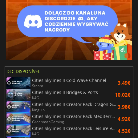
DLC DISPONÍVEL
Cities Skylines II Cold Wave Channel
3.49€
Steam
Cities Skylines II Bridges & Ports
10.02€
K4G
Cities Skylines II Creator Pack Dragon Gate
3.98€
Kinguin
Cities Skylines II Creator Pack Mediterranean Heritage
4.92€
GreenmanGaming
Cities Skylines II Creator Pack Leisure Venues
4.52€
K4G