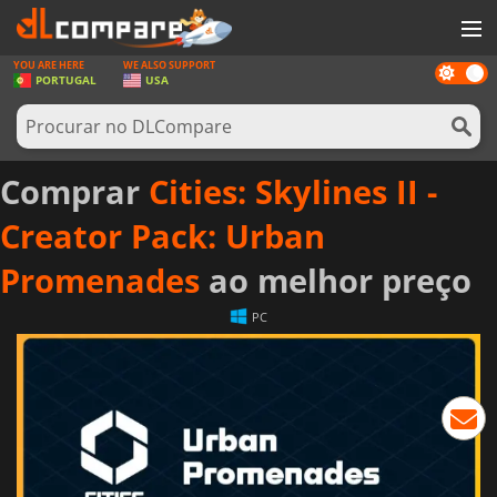
YOU ARE HERE
WE ALSO SUPPORT
Dark
JOGOS
PORTUGAL
USA
mode
GAME CARDS
SOFTWARE
Comprar
Cities: Skylines II -
REWARDS
Creator Pack: Urban
HARDWARE
Promenades
ao melhor preço
NOTÍCIAS
PC
ENTRAR OU REGISTAR