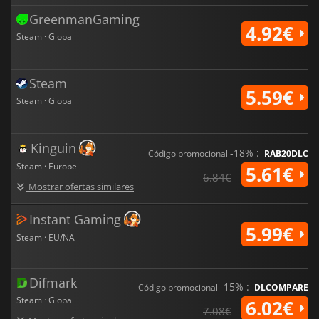
GreenmanGaming
4.92€
Steam · Global
Steam
5.59€
Steam · Global
Kinguin
-18% :
Código promocional
RAB20DLC
Steam · Europe
5.61€
6.84€
Mostrar ofertas similares
Instant Gaming
5.99€
Steam · EU/NA
Difmark
-15% :
Código promocional
DLCOMPARE
Steam · Global
6.02€
7.08€