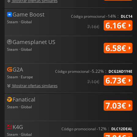
Mostrar ofertas similares
Game Boost
-14% :
Código promocional
DLC14
Steam · Global
6.16€
7.16€
Gamesplanet US
6.58€
Steam · Global
G2A
-5.22% :
Código promocional
DCG2AD1Y4E
Steam · Europe
6.73€
7.10€
Mostrar ofertas similares
Fanatical
7.03€
Steam · Global
K4G
-12% :
Código promocional
DLC12DEAL
Steam · Global