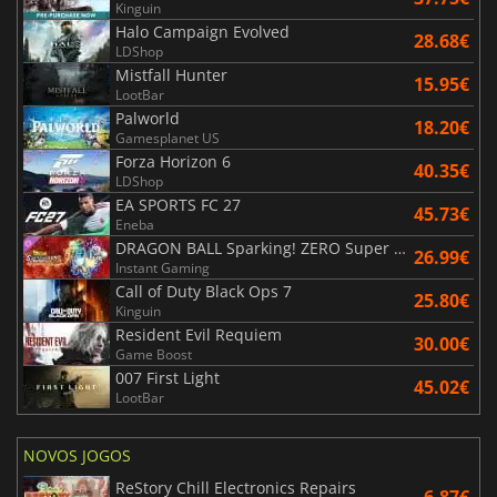
Kinguin
Halo Campaign Evolved
28.68€
LDShop
Mistfall Hunter
15.95€
LootBar
Palworld
18.20€
Gamesplanet US
Forza Horizon 6
40.35€
LDShop
EA SPORTS FC 27
45.73€
Eneba
DRAGON BALL Sparking! ZERO Super Limit Breaking NEO
26.99€
Instant Gaming
Call of Duty Black Ops 7
25.80€
Kinguin
Resident Evil Requiem
30.00€
Game Boost
007 First Light
45.02€
LootBar
NOVOS JOGOS
ReStory Chill Electronics Repairs
6.87€