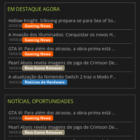
EM DESTAQUE AGORA
Hollow Knight: Silksong prepara-se para Sea of Sorrow com um patch
Gaming News
20/03/26
A Invasão dos Illuminados: Conquistar os novos Helldivers 2 Atualização!
Gaming News
19/03/26
GTA VI: Para além dos atrasos, a obra-prima está quase a chegar
Gaming News
18/03/26
Pearl Abyss revela imagens de jogo de Crimson Desert para a PS5
New Game Releases
18/03/26
A atualização da Nintendo Switch 2 traz o Modo Portátil aos jogos mais antigos da Switch
Notícias de Hardware
18/03/26
NOTÍCIAS, OPORTUNIDADES
GTA VI: Para além dos atrasos, a obra-prima está quase a chegar
Gaming News
18/03/26
Pearl Abyss revela imagens de jogo de Crimson Desert para a PS5
New Game Releases
18/03/26