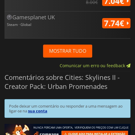
7.04€
8.00€
Gamesplanet UK
7.74€
Steam · Global
MOSTRAR TUDO
Comunicar um erro ou feedback
Comentários sobre Cities: Skylines II -
Creator Pack: Urban Promenades
Pode deixar um comentário ou responder a uma mensagem ao
ligar-se na
sua conta