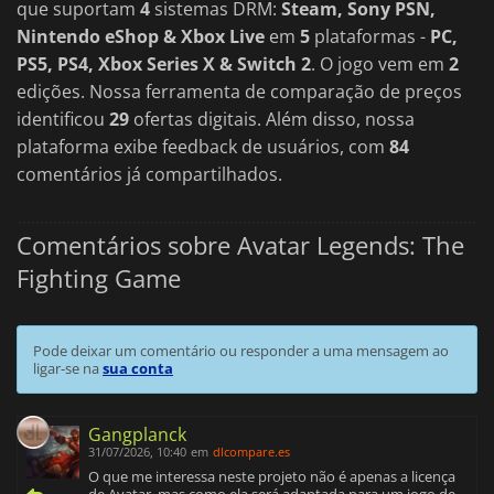
que suportam
4
sistemas DRM:
Steam, Sony PSN,
Nintendo eShop & Xbox Live
em
5
plataformas -
PC,
PS5, PS4, Xbox Series X & Switch 2
. O jogo vem em
2
edições. Nossa ferramenta de comparação de preços
identificou
29
ofertas digitais. Além disso, nossa
plataforma exibe feedback de usuários, com
84
comentários já compartilhados.
Comentários sobre Avatar Legends: The
Fighting Game
Pode deixar um comentário ou responder a uma mensagem ao
ligar-se na
sua conta
Gangplanck
31/07/2026, 10:40
em
dlcompare.es
O que me interessa neste projeto não é apenas a licença
de Avatar, mas como ela será adaptada para um jogo de