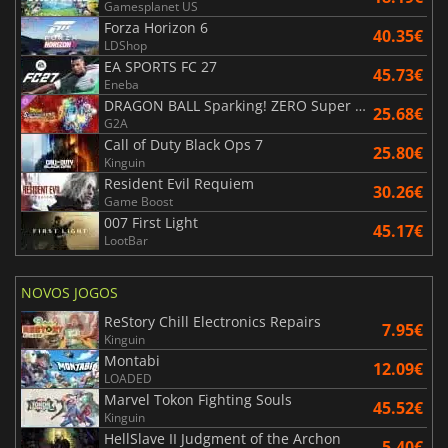
Gamesplanet US
Forza Horizon 6
40.35€
LDShop
EA SPORTS FC 27
45.73€
Eneba
DRAGON BALL Sparking! ZERO Super Limit Breaking NEO
25.68€
G2A
Call of Duty Black Ops 7
25.80€
Kinguin
Resident Evil Requiem
30.26€
Game Boost
007 First Light
45.17€
LootBar
NOVOS JOGOS
ReStory Chill Electronics Repairs
7.95€
Kinguin
Montabi
12.09€
LOADED
Marvel Tokon Fighting Souls
45.52€
Kinguin
HellSlave II Judgment of the Archon
5.40€