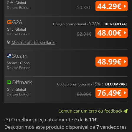
Gift · Global
44.29€
50.33€
Deluxe Edition
G2A
-9.28% :
Código promocional
DCG2AD1Y4E
Gift · Global
48.00€
52.91€
Deluxe Edition
Mostrar ofertas similares
Steam
48.99€
Steam · Global
Deluxe Edition
Difmark
-15% :
Código promocional
DLCOMPARE
Gift · Global
76.49€
89.99€
Deluxe Edition
Comunicar um erro ou feedback
(*) O melhor preço atualmente é de
6.11€
.
Descobrimos este produto disponível de
7
vendedores