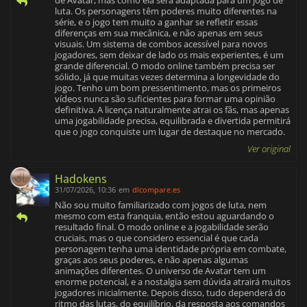
luta. Os personagens têm poderes muito diferentes na
série, e o jogo tem muito a ganhar se refletir essas
diferenças em sua mecânica, e não apenas em seus
visuais. Um sistema de combos acessível para novos
jogadores, sem deixar de lado os mais experientes, é um
grande diferencial. O modo online também precisa ser
sólido, já que muitas vezes determina a longevidade do
jogo. Tenho um bom pressentimento, mas os primeiros
vídeos nunca são suficientes para formar uma opinião
definitiva. A licença naturalmente atrai os fãs, mas apenas
uma jogabilidade precisa, equilibrada e divertida permitirá
que o jogo conquiste um lugar de destaque no mercado.
Ver original
Hadokens
31/07/2026, 10:36
em
dlcompare.es
Não sou muito familiarizado com jogos de luta, nem
mesmo com esta franquia, então estou aguardando o
resultado final. O modo online e a jogabilidade serão
cruciais, mas o que considero essencial é que cada
personagem tenha uma identidade própria em combate,
graças aos seus poderes, e não apenas algumas
animações diferentes. O universo de Avatar tem um
enorme potencial, e a nostalgia sem dúvida atrairá muitos
jogadores inicialmente. Depois disso, tudo dependerá do
ritmo das lutas, do equilíbrio, da resposta aos comandos