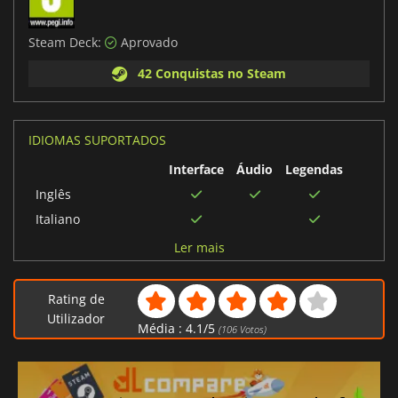
Steam Deck:
Aprovado
42 Conquistas no Steam
IDIOMAS SUPORTADOS
Interface
Áudio
Legendas
Inglês
Italiano
Espanhol
Ler mais
Português brasileiro
Francês
Rating de
Alemão
Utilizador
Média :
4.1
/
5
(
106
Votos)