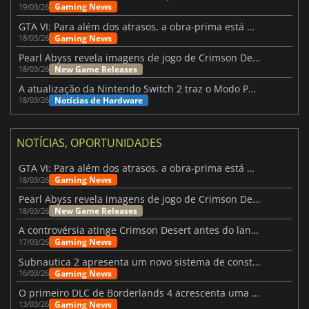
Gaming News
19/03/26
GTA VI: Para além dos atrasos, a obra-prima está quase a chegar
Gaming News
18/03/26
Pearl Abyss revela imagens de jogo de Crimson Desert para a PS5
New Game Releases
18/03/26
A atualização da Nintendo Switch 2 traz o Modo Portátil aos jogos mais antigos da Switch
Notícias de Hardware
18/03/26
NOTÍCIAS, OPORTUNIDADES
GTA VI: Para além dos atrasos, a obra-prima está quase a chegar
Gaming News
18/03/26
Pearl Abyss revela imagens de jogo de Crimson Desert para a PS5
New Game Releases
18/03/26
A controvérsia atinge Crimson Desert antes do lançamento
Gaming News
17/03/26
Subnautica 2 apresenta um novo sistema de construção de bases
Gaming News
16/03/26
O primeiro DLC de Borderlands 4 acrescenta uma nova personagem e muito mais
Gaming News
13/03/26