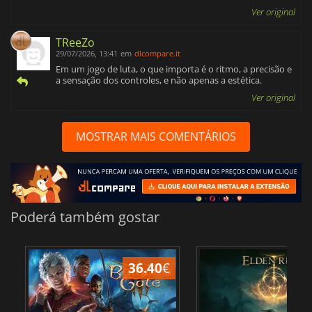
Ver original
TReeZo
29/07/2026, 13:41
em
dlcompare.it
Em um jogo de luta, o que importa é o ritmo, a precisão e
a sensação dos controles, e não apenas a estética.
Ver original
MOSTRAR MAIS COMENTÁRIOS
Poderá também gostar
36.40
€
4