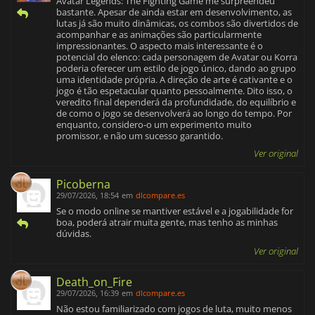
Avatar Legends: The Fighting Game me surpreendeu
bastante. Apesar de ainda estar em desenvolvimento, as
lutas já são muito dinâmicas, os combos são divertidos de
acompanhar e as animações são particularmente
impressionantes. O aspecto mais interessante é o
potencial do elenco: cada personagem de Avatar ou Korra
poderia oferecer um estilo de jogo único, dando ao grupo
uma identidade própria. A direção de arte é cativante e o
jogo é tão espetacular quanto pessoalmente. Dito isso, o
veredito final dependerá da profundidade, do equilíbrio e
de como o jogo se desenvolverá ao longo do tempo. Por
enquanto, considero-o um experimento muito
promissor, e não um sucesso garantido.
Ver original
Picoberna
29/07/2026, 18:54
em
dlcompare.es
Se o modo online se mantiver estável e a jogabilidade for
boa, poderá atrair muita gente, mas tenho as minhas
dúvidas.
Ver original
Death_on_Fire
29/07/2026, 16:39
em
dlcompare.es
Não estou familiarizado com jogos de luta, muito menos