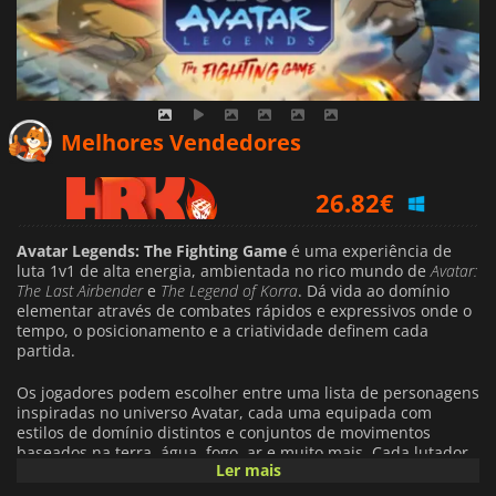
28.10
€
Melhores Vendedores
26.82
€
28.52
€
Avatar Legends: The Fighting Game
é uma experiência de
luta 1v1 de alta energia, ambientada no rico mundo de
Avatar:
The Last Airbender
e
The Legend of Korra
. Dá vida ao domínio
elementar através de combates rápidos e expressivos onde o
tempo, o posicionamento e a criatividade definem cada
partida.
Os jogadores podem escolher entre uma lista de personagens
inspiradas no universo Avatar, cada uma equipada com
estilos de domínio distintos e conjuntos de movimentos
baseados na terra, água, fogo, ar e muito mais. Cada lutador
Ler mais
joga de forma diferente, encorajando a experimentação e
recompensando a mestria em vez da repetição.