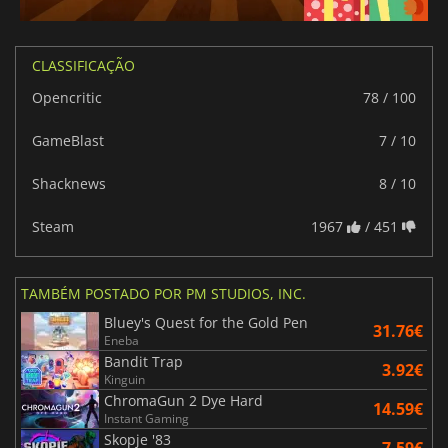
CLASSIFICAÇÃO
Opencritic
78 / 100
GameBlast
7 / 10
Shacknews
8 / 10
Steam
1967
/ 451
TAMBÉM POSTADO POR PM STUDIOS, INC.
Bluey's Quest for the Gold Pen
31.76€
Eneba
Bandit Trap
3.92€
Kinguin
ChromaGun 2 Dye Hard
14.59€
Instant Gaming
Skopje '83