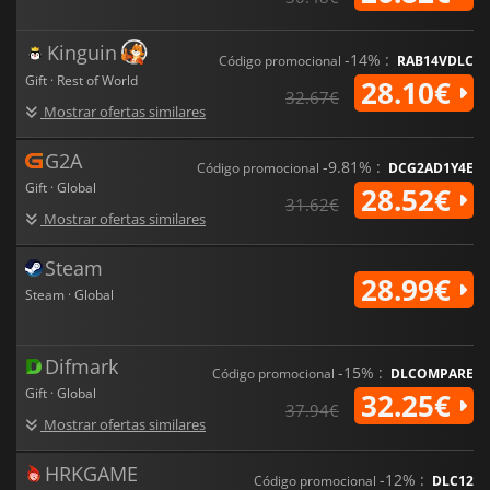
Kinguin
-14% :
Código promocional
RAB14VDLC
Gift · Rest of World
28.10€
32.67€
Mostrar ofertas similares
G2A
-9.81% :
Código promocional
DCG2AD1Y4E
Gift · Global
28.52€
31.62€
Mostrar ofertas similares
Steam
28.99€
Steam · Global
Difmark
-15% :
Código promocional
DLCOMPARE
Gift · Global
32.25€
37.94€
Mostrar ofertas similares
HRKGAME
-12% :
Código promocional
DLC12