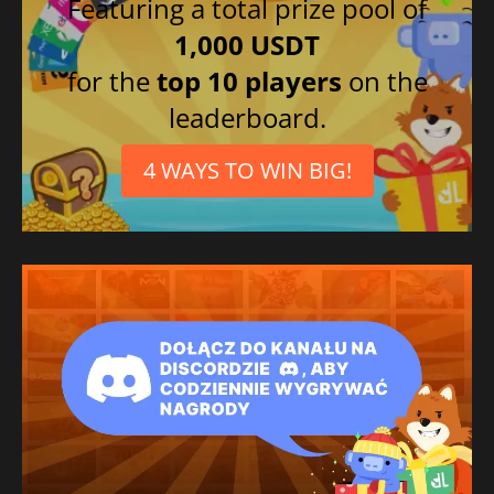
Featuring a total prize pool of
1,000 USDT
for the
top 10 players
on the
leaderboard.
4 WAYS TO WIN BIG!