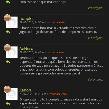
com esta série que mal conheço.
Ver original
notiples
29/07/2026, 14:56
em
dlcompare.de
A base parece boa, mas o verdadeiro teste virá com o
jogo ao longo de um período de tempo mais extenso.
Ver original
AeNero
29/07/2026, 14:48
em
dlcompare.es
Tenho a impressão de que o sucesso deste jogo
dependerá muito de quão bem eles representarem os
poderes de cada personagem. Se todos parecerem únicos
e não apenas skins com golpes diferentes, o resultado
poderá ser algo verdadeiramente especial.
Ver original
Xenon
29/07/2026, 14:28
em
dlcompare.com
O jogo está muito incompleto, mas ainda assim é um dos
jogos de luta mais divertidos, responsivos e envolventes
que já joguei.