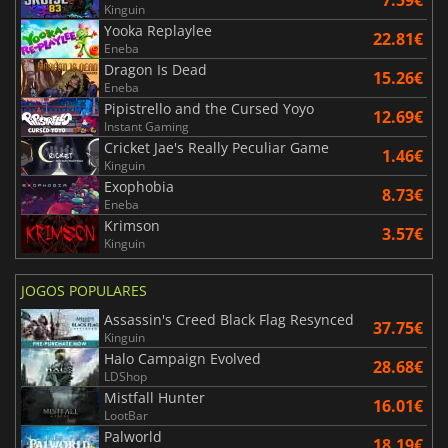
7.59€
Kinguin
Yooka Replaylee
22.81€
Eneba
Dragon Is Dead
15.26€
Eneba
Pipistrello and the Cursed Yoyo
12.69€
Instant Gaming
Cricket Jae's Really Peculiar Game
1.46€
Kinguin
Exophobia
8.73€
Eneba
Krimson
3.57€
Kinguin
JOGOS POPULARES
Assassin's Creed Black Flag Resynced
37.75€
Kinguin
Halo Campaign Evolved
28.68€
LDShop
Mistfall Hunter
16.01€
LootBar
Palworld
18.19€