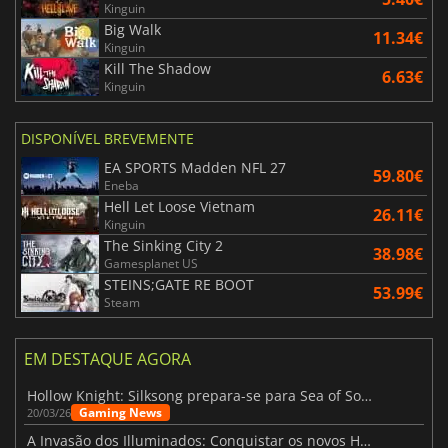
Kinguin
Big Walk
11.34€
Kinguin
Kill The Shadow
6.63€
Kinguin
DISPONÍVEL BREVEMENTE
EA SPORTS Madden NFL 27
59.80€
Eneba
Hell Let Loose Vietnam
26.11€
Kinguin
The Sinking City 2
38.98€
Gamesplanet US
STEINS;GATE RE BOOT
53.99€
Steam
EM DESTAQUE AGORA
Hollow Knight: Silksong prepara-se para Sea of Sorrow com um patch
Gaming News
20/03/26
A Invasão dos Illuminados: Conquistar os novos Helldivers 2 Atualização!