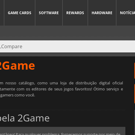
S
GAME CARDS
SOFTWARE
REWARDS
HARDWARE
NOTÍCI
2Game
nosso catálogo, como uma loja de distribuição digital oficial
etamente com os editores de seus jogos favoritos! Ótimo serviço e
r gamers como você.
 pela 2Game
stantânea! Para qualquer problema, fornecemos suporte por meio de