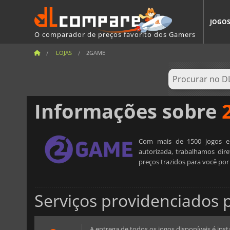
JOGO
O comparador de preços favorito dos Gamers
LOJAS
2GAME
Informações sobre
Com mais de 1500 jogos em 
autorizada, trabalhamos dir
preços trazidos para você po
Serviços providenciados
A entrega de todos os jogos disponíveis é in