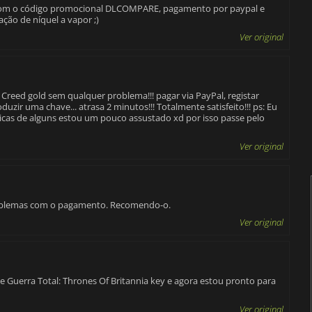
, com o código promocional DLCOMPARE, pagamento por paypal e
ção de níquel a vapor ;)
Ver original
Creed gold sem qualquer problema!!! pagar via PayPal, registar
zir uma chave... atrasa 2 minutos!!! Totalmente satisfeito!!! ps: Eu
ríticas de alguns estou um pouco assustado xd por isso passe pelo
Ver original
roblemas com o pagamento. Recomendo-o.
Ver original
e Guerra Total: Thrones Of Britannia key e agora estou pronto para
Ver original