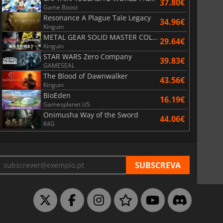
37.80€
Game Boost
Resonance A Plague Tale Legacy
34.96€
Kinguin
METAL GEAR SOLID MASTER COLLECTION Vol.2
29.64€
Kinguin
STAR WARS Zero Company
39.83€
GAMESEAL
The Blood of Dawnwalker
43.56€
Kinguin
BioEden
16.19€
Gamesplanet US
Onimusha Way of the Sword
44.06€
K4G