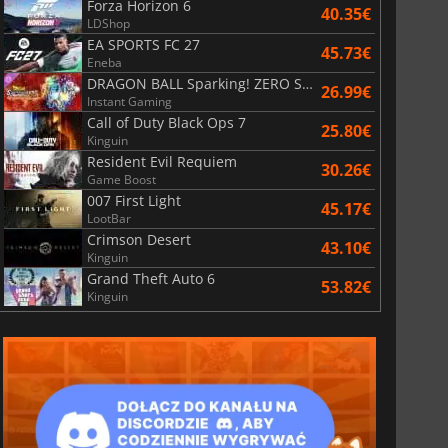
Forza Horizon 6
40.35€
LDShop
EA SPORTS FC 27
45.73€
Eneba
DRAGON BALL Sparking! ZERO Super Limit Breaking NEO
26.99€
Instant Gaming
Call of Duty Black Ops 7
25.80€
Kinguin
Resident Evil Requiem
30.26€
Game Boost
007 First Light
45.17€
LootBar
Crimson Desert
43.10€
Kinguin
Grand Theft Auto 6
53.82€
Kinguin