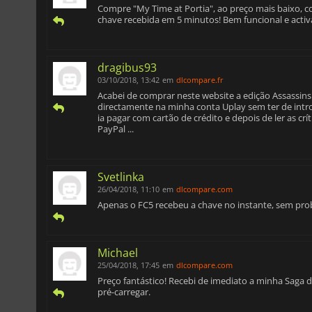
Compre "My Time at Portia", ao preço mais baixo
chave recebida em 5 minutos! Bem funcional e activa
dragibus93
03/10/2018, 13:42
em
dlcompare.fr
Acabei de comprar neste website a edição Assassins 
directamente na minha conta Uplay sem ter de introdu
ia pagar com cartão de crédito e depois de ler as c
PayPal ...
Svetlinka
26/04/2018, 11:10
em
dlcompare.com
Apenas o FC5 recebeu a chave no instante, sem p
Michael
25/04/2018, 17:45
em
dlcompare.com
Preço fantástico! Recebi de imediato a minha Saga d
pré-carregar.