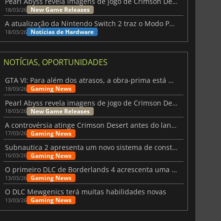
Pearl Abyss revela imagens de jogo de Crimson Desert para a PS5
New Game Releases
18/03/26
A atualização da Nintendo Switch 2 traz o Modo Portátil aos jogos mais antigos da Switch
Notícias de Hardware
18/03/26
NOTÍCIAS, OPORTUNIDADES
GTA VI: Para além dos atrasos, a obra-prima está quase a chegar
Gaming News
18/03/26
Pearl Abyss revela imagens de jogo de Crimson Desert para a PS5
New Game Releases
18/03/26
A controvérsia atinge Crimson Desert antes do lançamento
Gaming News
17/03/26
Subnautica 2 apresenta um novo sistema de construção de bases
Gaming News
16/03/26
O primeiro DLC de Borderlands 4 acrescenta uma nova personagem e muito mais
Gaming News
13/03/26
O DLC Mewgenics terá muitas habilidades novas
Gaming News
13/03/26