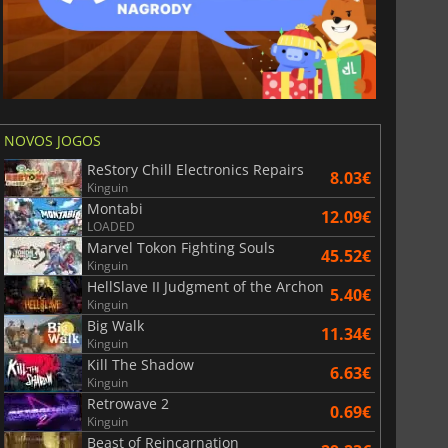
NOVOS JOGOS
ReStory Chill Electronics Repairs
8.03€
Kinguin
Montabi
12.09€
LOADED
Marvel Tokon Fighting Souls
45.52€
Kinguin
HellSlave II Judgment of the Archon
5.40€
Kinguin
Big Walk
11.34€
Kinguin
Kill The Shadow
6.63€
Kinguin
Retrowave 2
0.69€
Kinguin
Beast of Reincarnation