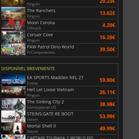
29.23€
Kinguin
The Ranchers
13.62€
Kinguin
Moon Corona
4.20€
Difmark
Corsair Cove
16.20€
Kinguin
PAW Patrol Dino World
39.50€
PcComponentes
DISPONÍVEL BREVEMENTE
EA SPORTS Madden NFL 27
59.80€
Eneba
Hell Let Loose Vietnam
26.11€
Kinguin
The Sinking City 2
38.98€
Gamesplanet US
STEINS;GATE RE BOOT
53.99€
Steam
Mortal Shell II
49.99€
Steam
CAPTAIN TSUBASA 2 WORLD FIGHTERS