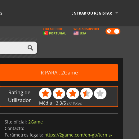
AS
ENTRAR OU REGISTAR
YOU ARE HERE
WE ALSO SUPPORT
Dark
PORTUGAL
USA
mode
IR PARA : 2Game
Rating de
Utilizador
Média :
3.3
/
5
(
77
Votos)
Site oficial:
2Game
Contacto:
-
Parâmetros legais:
https://2game.com/en-gb/terms-