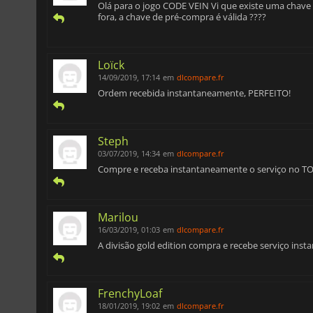
Olá para o jogo CODE VEIN Vi que existe uma chave
fora, a chave de pré-compra é válida ????
Loïck
14/09/2019, 17:14
em
dlcompare.fr
Ordem recebida instantaneamente, PERFEITO!
Steph
03/07/2019, 14:34
em
dlcompare.fr
Compre e receba instantaneamente o serviço no T
Marilou
16/03/2019, 01:03
em
dlcompare.fr
A divisão gold edition compra e recebe serviço in
FrenchyLoaf
18/01/2019, 19:02
em
dlcompare.fr