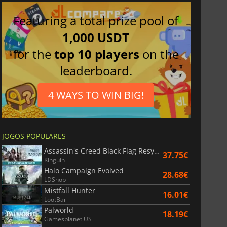
Featuring a total prize pool of
1,000 USDT
for the
top 10 players
on the
leaderboard.
4 WAYS TO WIN BIG!
JOGOS POPULARES
Assassin's Creed Black Flag Resynced
37.75€
Kinguin
Halo Campaign Evolved
28.68€
LDShop
Mistfall Hunter
16.01€
LootBar
Palworld
18.19€
Gamesplanet US