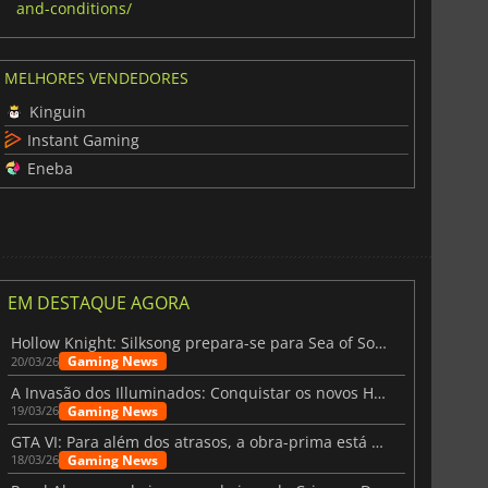
and-conditions/
MELHORES VENDEDORES
Kinguin
Instant Gaming
Eneba
EM DESTAQUE AGORA
Hollow Knight: Silksong prepara-se para Sea of Sorrow com um patch
Gaming News
20/03/26
A Invasão dos Illuminados: Conquistar os novos Helldivers 2 Atualização!
Gaming News
19/03/26
GTA VI: Para além dos atrasos, a obra-prima está quase a chegar
Gaming News
18/03/26