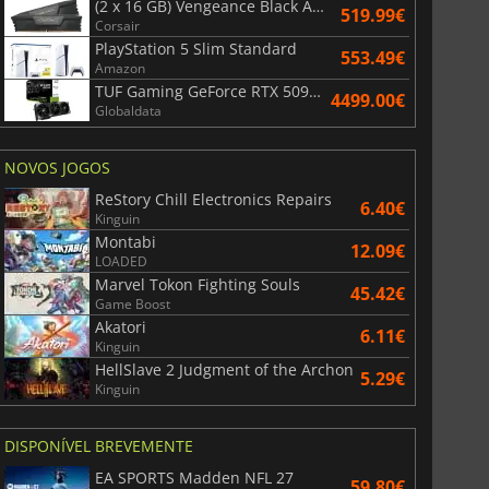
(2 x 16 GB) Vengeance Black AMD Expo 6000 MHz - CAS 30
519.99€
Corsair
PlayStation 5 Slim Standard
553.49€
Amazon
TUF Gaming GeForce RTX 5090 OC Edition 32GB
4499.00€
Globaldata
NOVOS JOGOS
ReStory Chill Electronics Repairs
6.40€
Kinguin
Montabi
12.09€
LOADED
Marvel Tokon Fighting Souls
45.42€
Game Boost
Akatori
6.11€
Kinguin
HellSlave 2 Judgment of the Archon
5.29€
Kinguin
DISPONÍVEL BREVEMENTE
EA SPORTS Madden NFL 27
59.80€