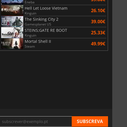
Eneba
Hell Let Loose Vietnam
26.10€
Kinguin
The Sinking City 2
39.00€
Gamesplanet US
STEINS;GATE RE BOOT
25.33€
Kinguin
Mortal Shell II
49.99€
Steam