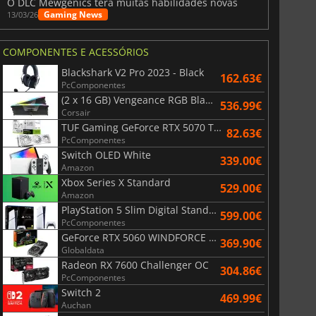
O DLC Mewgenics terá muitas habilidades novas
Gaming News
13/03/26
COMPONENTES E ACESSÓRIOS
Blackshark V2 Pro 2023 - Black
162.63€
PcComponentes
(2 x 16 GB) Vengeance RGB Black AMD Expo 6000 MHz - CAS 30
536.99€
Corsair
TUF Gaming GeForce RTX 5070 Ti OC White Edition 16GB
82.63€
PcComponentes
Switch OLED White
339.00€
Amazon
Xbox Series X Standard
529.00€
Amazon
PlayStation 5 Slim Digital Standard
599.00€
PcComponentes
GeForce RTX 5060 WINDFORCE OC 8G
369.90€
Globaldata
Radeon RX 7600 Challenger OC
304.86€
PcComponentes
Switch 2
469.99€
Auchan