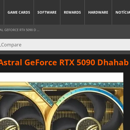
S
GAME CARDS
SOFTWARE
REWARDS
HARDWARE
NOTÍCI
L GEFORCE RTX 5090 D ...
Astral GeForce RTX 5090 Dhahab 