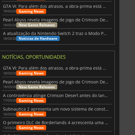
GTA VI: Para além dos atrasos, a obra-prima está quase a chegar
Gaming News
18/03/26
Pearl Abyss revela imagens de jogo de Crimson Desert para a PS5
New Game Releases
18/03/26
A atualização da Nintendo Switch 2 traz o Modo Portátil aos jogos mais antigos da Switch
Notícias de Hardware
18/03/26
NOTÍCIAS, OPORTUNIDADES
GTA VI: Para além dos atrasos, a obra-prima está quase a chegar
Gaming News
18/03/26
Pearl Abyss revela imagens de jogo de Crimson Desert para a PS5
New Game Releases
18/03/26
A controvérsia atinge Crimson Desert antes do lançamento
Gaming News
17/03/26
Subnautica 2 apresenta um novo sistema de construção de bases
Gaming News
16/03/26
O primeiro DLC de Borderlands 4 acrescenta uma nova personagem e muito mais
Gaming News
13/03/26