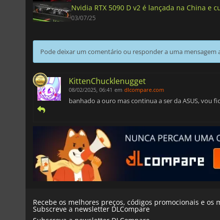
Nvidia RTX 5090 D v2 é lançada na China e 
03/07/25
Pode deixar um comentário ou responder a uma mensagem ao
KittenChucklenugget
08/02/2025, 06:41
em
dlcompare.com
banhado a ouro mas continua a ser da ASUS, vou fic
Recebe os melhores preços, códigos promocionais e os m
Subscreve a newsletter DLCompare