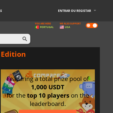
AS
ENTRAR OU REGISTAR
YOU ARE HERE
WE ALSO SUPPORT
Dark
PORTUGAL
USA
mode
Edition
Featuring a total prize pool of
1,000 USDT
for the
top 10 players
on the
leaderboard.