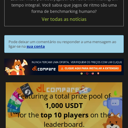
tempo integral. Você sabia que jogos de ritmo são uma
forma de benchmarking humano?
Ver todas as notícias
Pode deixar um comentário ou responder a uma mensagem ao
ligar-se na
sua conta
Featuring a total prize pool of
1,000 USDT
for the
top 10 players
on the
leaderboard.