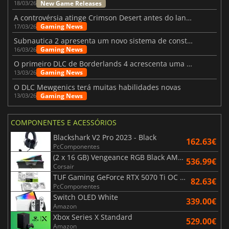
New Game Releases
18/03/26
A controvérsia atinge Crimson Desert antes do lançamento
Gaming News
17/03/26
Subnautica 2 apresenta um novo sistema de construção de bases
Gaming News
16/03/26
O primeiro DLC de Borderlands 4 acrescenta uma nova personagem e muito mais
Gaming News
13/03/26
O DLC Mewgenics terá muitas habilidades novas
Gaming News
13/03/26
COMPONENTES E ACESSÓRIOS
Blackshark V2 Pro 2023 - Black
162.63€
PcComponentes
(2 x 16 GB) Vengeance RGB Black AMD Expo 6000 MHz - CAS 30
536.99€
Corsair
TUF Gaming GeForce RTX 5070 Ti OC White Edition 16GB
82.63€
PcComponentes
Switch OLED White
339.00€
Amazon
Xbox Series X Standard
529.00€
Amazon