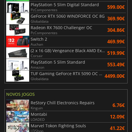
PlayStation 5 Slim Digital Standard
599.00€
PcComponentes
GeForce RTX 5060 WINDFORCE OC 8G
369.90€
Globaldata
Radeon RX 7600 Challenger OC
304.86€
PcComponentes
Switch 2
469.99€
Auchan
(2 x 16 GB) Vengeance Black AMD Expo 6000 MHz - CAS 30
519.99€
Corsair
PlayStation 5 Slim Standard
553.49€
Amazon
TUF Gaming GeForce RTX 5090 OC Edition 32GB
4499.00€
Globaldata
NOVOS JOGOS
ReStory Chill Electronics Repairs
6.76€
Kinguin
Montabi
12.09€
LOADED
Marvel Tokon Fighting Souls
41.22€
LDShop