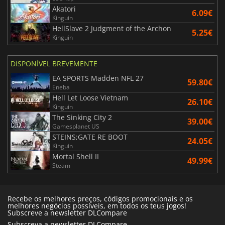
Akatori
6.09€
Kinguin
HellSlave 2 Judgment of the Archon
5.25€
Kinguin
DISPONÍVEL BREVEMENTE
EA SPORTS Madden NFL 27
59.80€
Eneba
Hell Let Loose Vietnam
26.10€
Kinguin
The Sinking City 2
39.00€
Gamesplanet US
STEINS;GATE RE BOOT
24.05€
Kinguin
Mortal Shell II
49.99€
Steam
Recebe os melhores preços, códigos promocionais e os
melhores negócios possíveis, em todos os teus jogos!
Subscreve a newsletter DLCompare
Subscreva a newsletter DLCompare