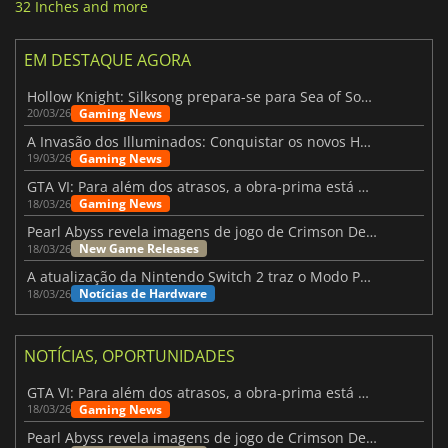
32 Inches and more
EM DESTAQUE AGORA
Hollow Knight: Silksong prepara-se para Sea of Sorrow com um patch
Gaming News
20/03/26
A Invasão dos Illuminados: Conquistar os novos Helldivers 2 Atualização!
Gaming News
19/03/26
GTA VI: Para além dos atrasos, a obra-prima está quase a chegar
Gaming News
18/03/26
Pearl Abyss revela imagens de jogo de Crimson Desert para a PS5
New Game Releases
18/03/26
A atualização da Nintendo Switch 2 traz o Modo Portátil aos jogos mais antigos da Switch
Notícias de Hardware
18/03/26
NOTÍCIAS, OPORTUNIDADES
GTA VI: Para além dos atrasos, a obra-prima está quase a chegar
Gaming News
18/03/26
Pearl Abyss revela imagens de jogo de Crimson Desert para a PS5