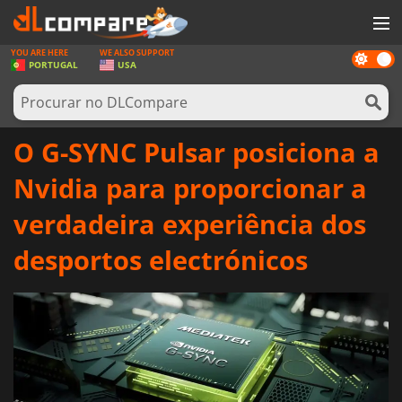
YOU ARE HERE
WE ALSO SUPPORT
Dark
JOGOS
PORTUGAL
USA
mode
GAME CARDS
SOFTWARE
O G-SYNC Pulsar posiciona a
REWARDS
Nvidia para proporcionar a
HARDWARE
verdadeira experiência dos
NOTÍCIAS
desportos electrónicos
ENTRAR OU REGISTAR