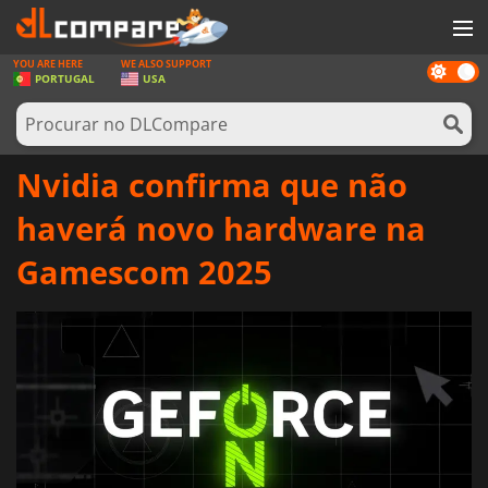
YOU ARE HERE
WE ALSO SUPPORT
Dark
JOGOS
PORTUGAL
USA
mode
GAME CARDS
SOFTWARE
Nvidia confirma que não
REWARDS
haverá novo hardware na
HARDWARE
Gamescom 2025
NOTÍCIAS
ENTRAR OU REGISTAR