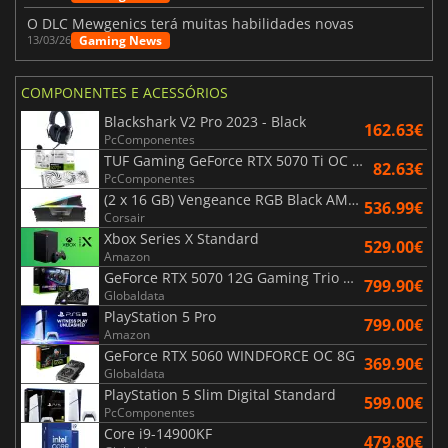
O DLC Mewgenics terá muitas habilidades novas
Gaming News
13/03/26
COMPONENTES E ACESSÓRIOS
Blackshark V2 Pro 2023 - Black
162.63€
PcComponentes
TUF Gaming GeForce RTX 5070 Ti OC White Edition 16GB
82.63€
PcComponentes
(2 x 16 GB) Vengeance RGB Black AMD Expo 6000 MHz - CAS 30
536.99€
Corsair
Xbox Series X Standard
529.00€
Amazon
GeForce RTX 5070 12G Gaming Trio OC Black
799.90€
Globaldata
PlayStation 5 Pro
799.00€
Amazon
GeForce RTX 5060 WINDFORCE OC 8G
369.90€
Globaldata
PlayStation 5 Slim Digital Standard
599.00€
PcComponentes
Core i9-14900KF
479.80€