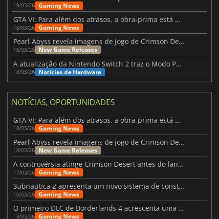
Gaming News
19/03/26
GTA VI: Para além dos atrasos, a obra-prima está quase a chegar
Gaming News
18/03/26
Pearl Abyss revela imagens de jogo de Crimson Desert para a PS5
New Game Releases
18/03/26
A atualização da Nintendo Switch 2 traz o Modo Portátil aos jogos mais antigos da Switch
Notícias de Hardware
18/03/26
NOTÍCIAS, OPORTUNIDADES
GTA VI: Para além dos atrasos, a obra-prima está quase a chegar
Gaming News
18/03/26
Pearl Abyss revela imagens de jogo de Crimson Desert para a PS5
New Game Releases
18/03/26
A controvérsia atinge Crimson Desert antes do lançamento
Gaming News
17/03/26
Subnautica 2 apresenta um novo sistema de construção de bases
Gaming News
16/03/26
O primeiro DLC de Borderlands 4 acrescenta uma nova personagem e muito mais
Gaming News
13/03/26