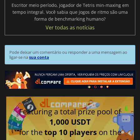
Escritor meio período, jogador de Tetris min-maxing em
tempo integral. Você sabia que jogos de ritmo são uma
forma de benchmarking humano?
Ver todas as notícias
Pode deixar um comentário ou responder a uma mensagem ao
ligar-se na
sua conta
Featuring a total prize pool of
1,000 USDT
for the
top 10 players
on the