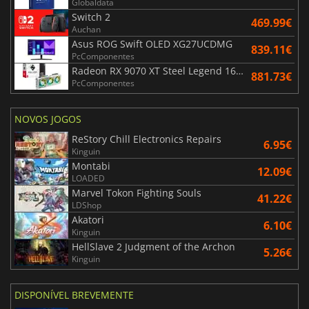
Globaldata
Switch 2
469.99€
Auchan
Asus ROG Swift OLED XG27UCDMG
839.11€
PcComponentes
Radeon RX 9070 XT Steel Legend 16GB
881.73€
PcComponentes
NOVOS JOGOS
ReStory Chill Electronics Repairs
6.95€
Kinguin
Montabi
12.09€
LOADED
Marvel Tokon Fighting Souls
41.22€
LDShop
Akatori
6.10€
Kinguin
HellSlave 2 Judgment of the Archon
5.26€
Kinguin
DISPONÍVEL BREVEMENTE