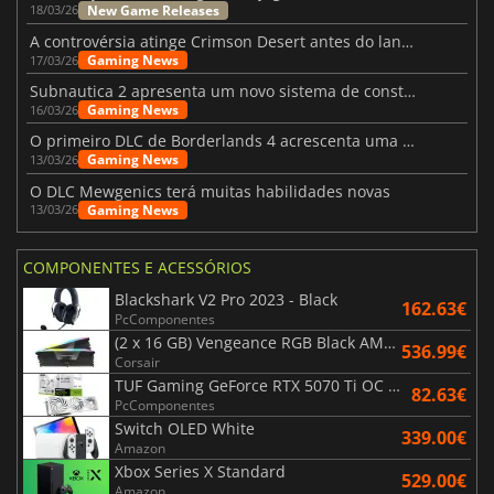
New Game Releases
18/03/26
A controvérsia atinge Crimson Desert antes do lançamento
Gaming News
17/03/26
Subnautica 2 apresenta um novo sistema de construção de bases
Gaming News
16/03/26
O primeiro DLC de Borderlands 4 acrescenta uma nova personagem e muito mais
Gaming News
13/03/26
O DLC Mewgenics terá muitas habilidades novas
Gaming News
13/03/26
COMPONENTES E ACESSÓRIOS
Blackshark V2 Pro 2023 - Black
162.63€
PcComponentes
(2 x 16 GB) Vengeance RGB Black AMD Expo 6000 MHz - CAS 30
536.99€
Corsair
TUF Gaming GeForce RTX 5070 Ti OC White Edition 16GB
82.63€
PcComponentes
Switch OLED White
339.00€
Amazon
Xbox Series X Standard
529.00€
Amazon