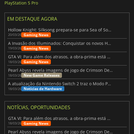
PlayStation 5 Pro
EM DESTAQUE AGORA
Hollow Knight: Silksong prepara-se para Sea of Sorrow com um patch
Gaming News
20/03/26
A Invasão dos Illuminados: Conquistar os novos Helldivers 2 Atualização!
Gaming News
19/03/26
GTA VI: Para além dos atrasos, a obra-prima está quase a chegar
Gaming News
18/03/26
Pearl Abyss revela imagens de jogo de Crimson Desert para a PS5
New Game Releases
18/03/26
A atualização da Nintendo Switch 2 traz o Modo Portátil aos jogos mais antigos da Switch
Notícias de Hardware
18/03/26
NOTÍCIAS, OPORTUNIDADES
GTA VI: Para além dos atrasos, a obra-prima está quase a chegar
Gaming News
18/03/26
Pearl Abyss revela imagens de jogo de Crimson Desert para a PS5