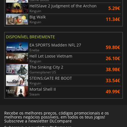
HellSlave 2 Judgment of the Archon
5.29€
Kinguin
Big Walk
11.34€
Kinguin
DISPONÍVEL BREVEMENTE
EA SPORTS Madden NFL 27
59.80€
Eneba
Hell Let Loose Vietnam
26.10€
Kinguin
The Sinking City 2
38.98€
Gamesplanet US
STEINS;GATE RE BOOT
33.54€
Kinguin
Mortal Shell II
49.99€
Steam
Recebe os melhores preços, códigos promocionais e os
melhores negócios possíveis, em todos os teus jogos!
Subscreve a newsletter DLCompare