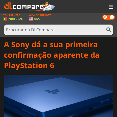
YOU ARE HERE
WE ALSO SUPPORT
Dark
JOGOS
PORTUGAL
USA
mode
GAME CARDS
SOFTWARE
A Sony dá a sua primeira
REWARDS
confirmação aparente da
HARDWARE
PlayStation 6
NOTÍCIAS
ENTRAR OU REGISTAR