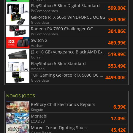
PlayStation 5 Slim Digital Standard
599.00€
PcComponentes
GeForce RTX 5060 WINDFORCE OC 8G
369.90€
Globaldata
Radeon RX 7600 Challenger OC
304.86€
PcComponentes
Switch 2
469.99€
Auchan
(2 x 16 GB) Vengeance Black AMD Expo 6000 MHz - CAS 30
519.99€
Corsair
PlayStation 5 Slim Standard
553.49€
Amazon
TUF Gaming GeForce RTX 5090 OC Edition 32GB
4499.00€
Globaldata
NOVOS JOGOS
ReStory Chill Electronics Repairs
6.39€
Kinguin
Montabi
12.09€
LOADED
Marvel Tokon Fighting Souls
45.42€
Game Boost