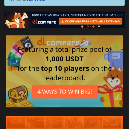
Featuring a total prize pool of
1,000 USDT
for the
top 10 players
on the
leaderboard.
4 WAYS TO WIN BIG!