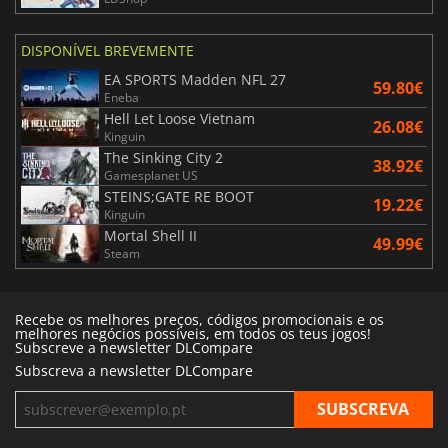
DISPONÍVEL BREVEMENTE
EA SPORTS Madden NFL 27
59.80€
Eneba
Hell Let Loose Vietnam
26.08€
Kinguin
The Sinking City 2
38.92€
Gamesplanet US
STEINS;GATE RE BOOT
19.22€
Kinguin
Mortal Shell II
49.99€
Steam
Recebe os melhores preços, códigos promocionais e os
melhores negócios possíveis, em todos os teus jogos!
Subscreve a newsletter DLCompare
Subscreva a newsletter DLCompare