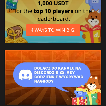
1,000 USDT
for the
top 10 players
on the
leaderboard.
4 WAYS TO WIN BIG!