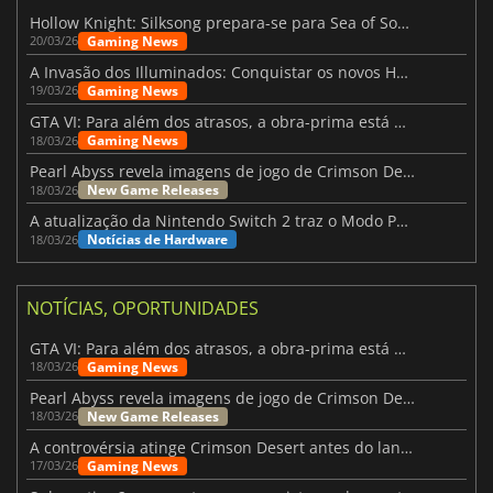
Hollow Knight: Silksong prepara-se para Sea of Sorrow com um patch
Gaming News
20/03/26
A Invasão dos Illuminados: Conquistar os novos Helldivers 2 Atualização!
Gaming News
19/03/26
GTA VI: Para além dos atrasos, a obra-prima está quase a chegar
Gaming News
18/03/26
Pearl Abyss revela imagens de jogo de Crimson Desert para a PS5
New Game Releases
18/03/26
A atualização da Nintendo Switch 2 traz o Modo Portátil aos jogos mais antigos da Switch
Notícias de Hardware
18/03/26
NOTÍCIAS, OPORTUNIDADES
GTA VI: Para além dos atrasos, a obra-prima está quase a chegar
Gaming News
18/03/26
Pearl Abyss revela imagens de jogo de Crimson Desert para a PS5
New Game Releases
18/03/26
A controvérsia atinge Crimson Desert antes do lançamento
Gaming News
17/03/26