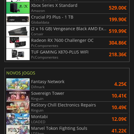
Xbox Series X Standard
529.00€
Amazon
Crucial P3 Plus - 1 TB
199.90€
Globaldata
(2 x 16 GB) Vengeance Black AMD Expo 6000 MHz - CAS 30
519.99€
Corsair
Radeon RX 7600 Challenger OC
304.86€
PcComponentes
TUF GAMING X870-PLUS WIFI
218.36€
PcComponentes
NOVOS JOGOS
Fantasy Network
4.25€
Difmark
Sovereign Tower
10.41€
Kinguin
ReStory Chill Electronics Repairs
10.49€
Kinguin
Montabi
12.09€
LOADED
Marvel Tokon Fighting Souls
41.22€
LDShop