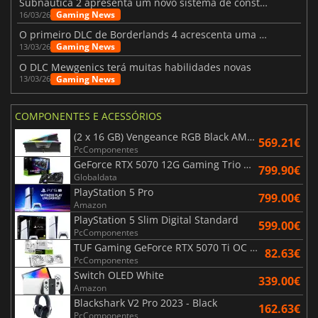
Subnautica 2 apresenta um novo sistema de construção de bases
Gaming News
16/03/26
O primeiro DLC de Borderlands 4 acrescenta uma nova personagem e muito mais
Gaming News
13/03/26
O DLC Mewgenics terá muitas habilidades novas
Gaming News
13/03/26
COMPONENTES E ACESSÓRIOS
(2 x 16 GB) Vengeance RGB Black AMD Expo 6000 MHz - CAS 30
569.21€
PcComponentes
GeForce RTX 5070 12G Gaming Trio OC Black
799.90€
Globaldata
PlayStation 5 Pro
799.00€
Amazon
PlayStation 5 Slim Digital Standard
599.00€
PcComponentes
TUF Gaming GeForce RTX 5070 Ti OC White Edition 16GB
82.63€
PcComponentes
Switch OLED White
339.00€
Amazon
Blackshark V2 Pro 2023 - Black
162.63€
PcComponentes