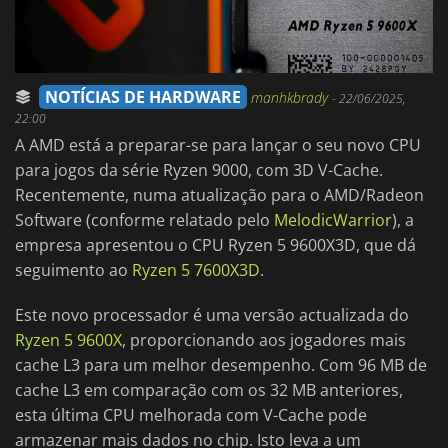
NOTÍCIAS DE HARDWARE
manhkbrady
-
22/06/2025,
22:00
A AMD está a preparar-se para lançar o seu novo CPU
para jogos da série Ryzen 9000, com 3D V-Cache.
Recentemente, numa atualização para o AMD/Radeon
Software (conforme relatado pelo
MelodicWarrior
), a
empresa apresentou o CPU Ryzen 5 9600X3D, que dá
seguimento ao
Ryzen 5 7600X3D
.
Este novo processador é uma versão actualizada do
Ryzen 5 9600X
, proporcionando aos jogadores mais
cache L3 para um melhor desempenho. Com 96 MB de
cache L3 em comparação com os 32 MB anteriores,
esta última CPU melhorada com V-Cache pode
armazenar mais dados no chip. Isto leva a um