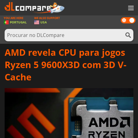
YOU ARE HERE
WE ALSO SUPPORT
Dark
JOGOS
PORTUGAL
USA
mode
GAME CARDS
SOFTWARE
AMD revela CPU para jogos
REWARDS
Ryzen 5 9600X3D com 3D V-
HARDWARE
Cache
NOTÍCIAS
ENTRAR OU REGISTAR