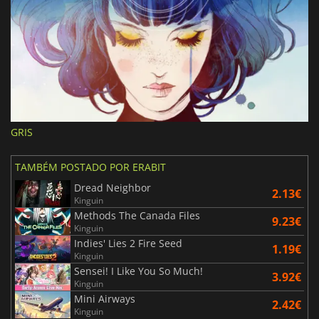
GRIS
TAMBÉM POSTADO POR ERABIT
Dread Neighbor
2.13€
Kinguin
Methods The Canada Files
9.23€
Kinguin
Indies' Lies 2 Fire Seed
1.19€
Kinguin
Sensei! I Like You So Much!
3.92€
Kinguin
Mini Airways
2.42€
Kinguin