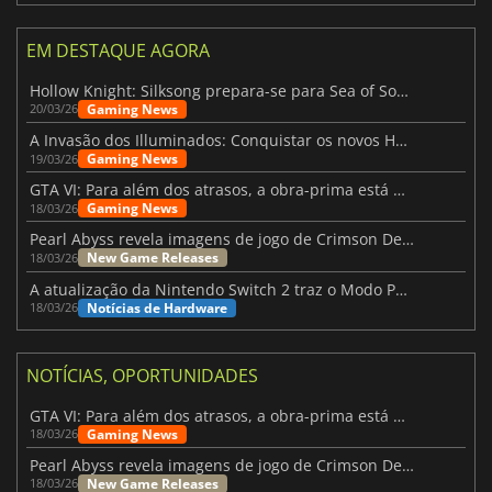
EM DESTAQUE AGORA
Hollow Knight: Silksong prepara-se para Sea of Sorrow com um patch
Gaming News
20/03/26
A Invasão dos Illuminados: Conquistar os novos Helldivers 2 Atualização!
Gaming News
19/03/26
GTA VI: Para além dos atrasos, a obra-prima está quase a chegar
Gaming News
18/03/26
Pearl Abyss revela imagens de jogo de Crimson Desert para a PS5
New Game Releases
18/03/26
A atualização da Nintendo Switch 2 traz o Modo Portátil aos jogos mais antigos da Switch
Notícias de Hardware
18/03/26
NOTÍCIAS, OPORTUNIDADES
GTA VI: Para além dos atrasos, a obra-prima está quase a chegar
Gaming News
18/03/26
Pearl Abyss revela imagens de jogo de Crimson Desert para a PS5
New Game Releases
18/03/26