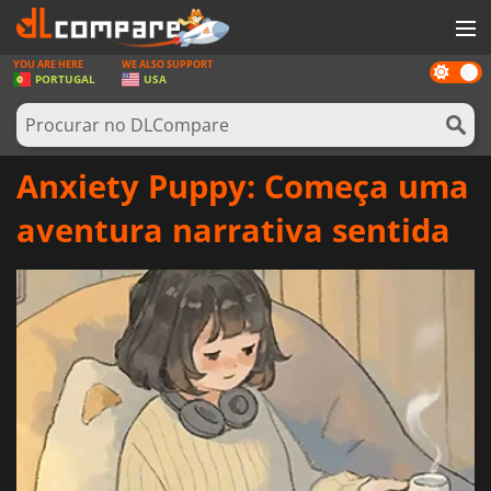
YOU ARE HERE
WE ALSO SUPPORT
Dark
JOGOS
PORTUGAL
USA
mode
GAME CARDS
SOFTWARE
Anxiety Puppy: Começa uma
REWARDS
aventura narrativa sentida
HARDWARE
NOTÍCIAS
ENTRAR OU REGISTAR