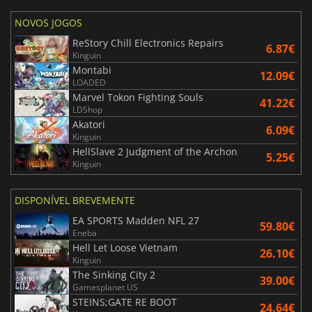
NOVOS JOGOS
ReStory Chill Electronics Repairs
6.87€
Kinguin
Montabi
12.09€
LOADED
Marvel Tokon Fighting Souls
41.22€
LDShop
Akatori
6.09€
Kinguin
HellSlave 2 Judgment of the Archon
5.25€
Kinguin
DISPONÍVEL BREVEMENTE
EA SPORTS Madden NFL 27
59.80€
Eneba
Hell Let Loose Vietnam
26.10€
Kinguin
The Sinking City 2
39.00€
Gamesplanet US
STEINS;GATE RE BOOT
24.64€