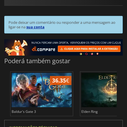
Pode deixar um comentário ou responder a uma mensagem ao
ligar-se na
sua conta
Poderá também gostar
36.35
€
4
Baldur's Gate 3
Elden Ring