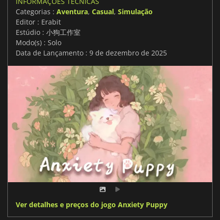
INFORMAÇÕES TÉCNICAS
Categorias :
Aventura
,
Casual
,
Simulação
Editor : Erabit
Estúdio : 小狗工作室
Modo(s) : Solo
Data de Lançamento : 9 de dezembro de 2025
Ver detalhes e preços do jogo Anxiety Puppy