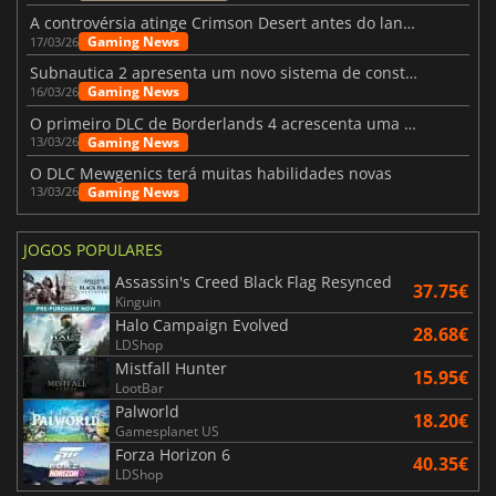
A controvérsia atinge Crimson Desert antes do lançamento
Gaming News
17/03/26
Subnautica 2 apresenta um novo sistema de construção de bases
Gaming News
16/03/26
O primeiro DLC de Borderlands 4 acrescenta uma nova personagem e muito mais
Gaming News
13/03/26
O DLC Mewgenics terá muitas habilidades novas
Gaming News
13/03/26
JOGOS POPULARES
Assassin's Creed Black Flag Resynced
37.75€
Kinguin
Halo Campaign Evolved
28.68€
LDShop
Mistfall Hunter
15.95€
LootBar
Palworld
18.20€
Gamesplanet US
Forza Horizon 6
40.35€
LDShop