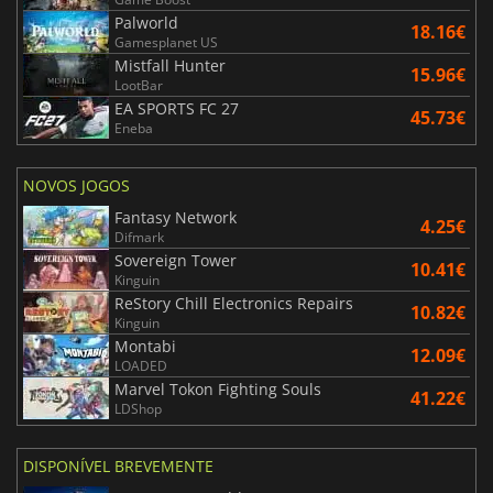
Palworld
18.16€
Gamesplanet US
Mistfall Hunter
15.96€
LootBar
EA SPORTS FC 27
45.73€
Eneba
NOVOS JOGOS
Fantasy Network
4.25€
Difmark
Sovereign Tower
10.41€
Kinguin
ReStory Chill Electronics Repairs
10.82€
Kinguin
Montabi
12.09€
LOADED
Marvel Tokon Fighting Souls
41.22€
LDShop
DISPONÍVEL BREVEMENTE