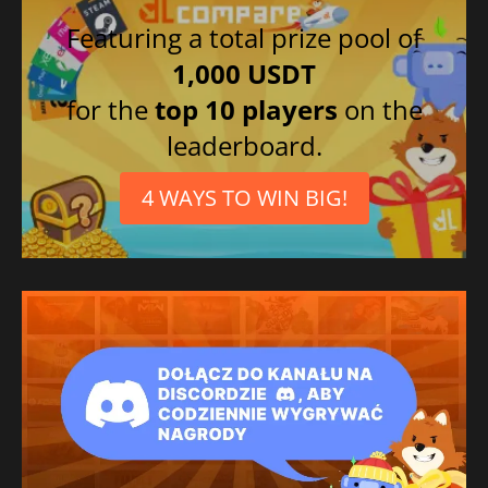
Featuring a total prize pool of
1,000 USDT
for the
top 10 players
on the
leaderboard.
4 WAYS TO WIN BIG!