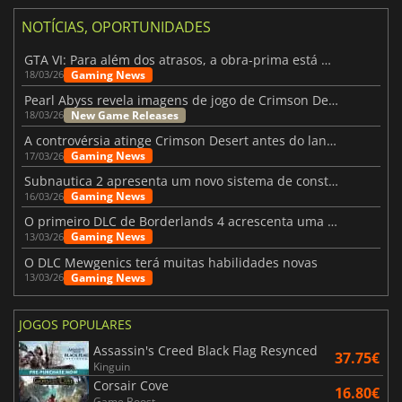
NOTÍCIAS, OPORTUNIDADES
GTA VI: Para além dos atrasos, a obra-prima está quase a chegar
Gaming News
18/03/26
Pearl Abyss revela imagens de jogo de Crimson Desert para a PS5
New Game Releases
18/03/26
A controvérsia atinge Crimson Desert antes do lançamento
Gaming News
17/03/26
Subnautica 2 apresenta um novo sistema de construção de bases
Gaming News
16/03/26
O primeiro DLC de Borderlands 4 acrescenta uma nova personagem e muito mais
Gaming News
13/03/26
O DLC Mewgenics terá muitas habilidades novas
Gaming News
13/03/26
JOGOS POPULARES
Assassin's Creed Black Flag Resynced
37.75€
Kinguin
Corsair Cove
16.80€
Game Boost