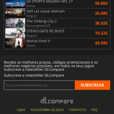
EA SPORTS Madden NFL 27
59.80€
Eneba
Hell Let Loose Vietnam
26.08€
Kinguin
The Sinking City 2
38.92€
Gamesplanet US
STEINS;GATE RE BOOT
19.22€
Kinguin
Mortal Shell II
49.99€
Steam
Recebe os melhores preços, códigos promocionais e os
melhores negócios possíveis, em todos os teus jogos!
Subscreve a newsletter DLCompare
Subscreva a newsletter DLCompare
LOJAS
PLATAFORMA DE JOGO
CONTACTO
FAQ