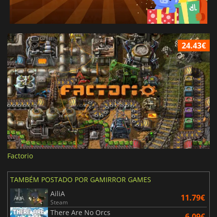
24.43€
Factorio
TAMBÉM POSTADO POR GAMIRROR GAMES
AiliA
11.79€
Steam
There Are No Orcs
6.09€