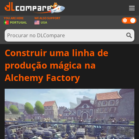
YOU ARE HERE
WE ALSO SUPPORT
Dark
JOGOS
PORTUGAL
USA
mode
GAME CARDS
SOFTWARE
Construir uma linha de
REWARDS
produção mágica na
HARDWARE
Alchemy Factory
NOTÍCIAS
ENTRAR OU REGISTAR