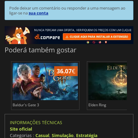
Pode deixar um comentário ou responder a uma mensagem ao
ligar-se na
sua conta
Poderá também gostar
36.07
€
4
Baldur's Gate 3
Elden Ring
INFORMAÇÕES TÉCNICAS
Site oficial
Categorias :
Casual
,
Simulação
,
Estratégia