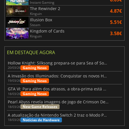
Instant Gaming
The Rewinder 2
4.87€
Kinguin
Illusion Box
5.51€
Steam
Kingdom of Cards
3.58€
Kinguin
EM DESTAQUE AGORA
Hollow Knight: Silksong prepara-se para Sea of Sorrow com um patch
Gaming News
20/03/26
A Invasão dos Illuminados: Conquistar os novos Helldivers 2 Atualização!
Gaming News
19/03/26
GTA VI: Para além dos atrasos, a obra-prima está quase a chegar
Gaming News
18/03/26
Pearl Abyss revela imagens de jogo de Crimson Desert para a PS5
New Game Releases
18/03/26
A atualização da Nintendo Switch 2 traz o Modo Portátil aos jogos mais antigos da Switch
Notícias de Hardware
18/03/26