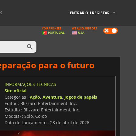
AS
ENTRAR OU REGISTAR
YOU ARE HERE
WE ALSO SUPPORT
Dark
PORTUGAL
USA
mode
eparação para o futuro
INFORMAÇÕES TÉCNICAS
Site oficial
Categorias :
Ação
,
Aventura
,
Jogos de papéis
Editor : Blizzard Entertainment, Inc.
Estúdio : Blizzard Entertainment, Inc.
Modo(s) : Solo, Co-op
Data de Lançamento : 28 de abril de 2026