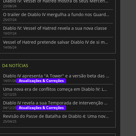
Diablo IV: Vessel of Hatred mostra os seus Mercenários em ação
23/08/24
O trailer de Diablo IV mergulha a fundo nos Guardiões Espirituais de Spiritborn
25/07/24
Diablo IV: Vessel of Hatred revela a sua nova classe
19/07/24
Vessel of Hatred pretende salvar Diablo IV de si mesmo
14/06/24
D4 NOTÍCIAS
Diablo IV apresenta "A Tower" e a versão beta das tabelas de classificação
Atualizações & Correções
14/01/26
Uma nova era de conflitos começa em Diablo IV: Lord of Hatred
12/12/25
Diablo IV revela a sua Temporada de Intervenção Divina
Atualizações & Correções
04/12/25
Revisão do Passe de Batalha de Diablo 4: Uma nova era de escolha do jogador na Temporada 8
25/04/25