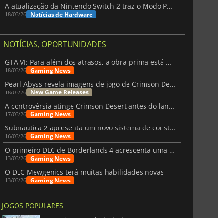
A atualização da Nintendo Switch 2 traz o Modo Portátil aos jogos mais antigos da Switch
Notícias de Hardware
18/03/26
NOTÍCIAS, OPORTUNIDADES
GTA VI: Para além dos atrasos, a obra-prima está quase a chegar
Gaming News
18/03/26
Pearl Abyss revela imagens de jogo de Crimson Desert para a PS5
New Game Releases
18/03/26
A controvérsia atinge Crimson Desert antes do lançamento
Gaming News
17/03/26
Subnautica 2 apresenta um novo sistema de construção de bases
Gaming News
16/03/26
O primeiro DLC de Borderlands 4 acrescenta uma nova personagem e muito mais
Gaming News
13/03/26
O DLC Mewgenics terá muitas habilidades novas
Gaming News
13/03/26
JOGOS POPULARES