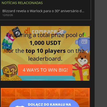
NOTÍCIAS RELACIONADAS
Blizzard revela o Warlock para o 30º aniversário de Diablo
12/02/26
Featuring a total prize pool of
1,000 USDT
for the
top 10 players
on the
leaderboard.
4 WAYS TO WIN BIG!