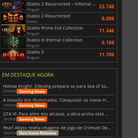
Diablo 2 Resurrected – Infernal Edition
23.74€
Kinguin
Diablo 2 Resurrected
8.00€
Eneba
Diablo Prime Evil Collection
11.34€
Kinguin
Diablo III Eternal Collection
6.16€
Kinguin
Diablo 3
11.70€
Kinguin
EM DESTAQUE AGORA
Hollow Knight: Silksong prepara-se para Sea of Sorrow com um patch
Gaming News
20/03/26
A Invasão dos Illuminados: Conquistar os novos Helldivers 2 Atualização!
Gaming News
19/03/26
GTA VI: Para além dos atrasos, a obra-prima está quase a chegar
Gaming News
18/03/26
Pearl Abyss revela imagens de jogo de Crimson Desert para a PS5
New Game Releases
18/03/26