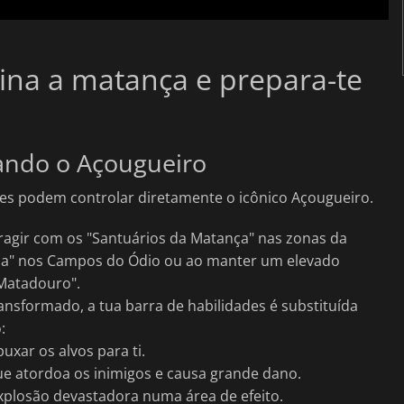
mina a matança e prepara-te
ando o Açougueiro
ores podem controlar diretamente o icônico Açougueiro.
eragir com os "Santuários da Matança" nas zonas da
nça" nos Campos do Ódio ou ao manter um elevado
Matadouro".
ansformado, a tua barra de habilidades é substituída
:
xar os alvos para ti.
ue atordoa os inimigos e causa grande dano.
xplosão devastadora numa área de efeito.