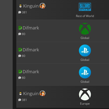
Kinguin
381
Rest of World
Difmark
80
Global
Difmark
80
Global
Difmark
80
Global
Kinguin
381
Europe