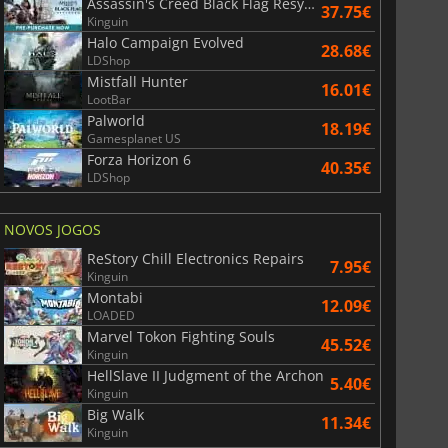
Assassin's Creed Black Flag Resynced
37.75€
Kinguin
Halo Campaign Evolved
28.68€
LDShop
Mistfall Hunter
16.01€
LootBar
Palworld
18.19€
Gamesplanet US
Forza Horizon 6
40.35€
LDShop
NOVOS JOGOS
ReStory Chill Electronics Repairs
7.95€
Kinguin
Montabi
12.09€
LOADED
Marvel Tokon Fighting Souls
45.52€
Kinguin
HellSlave II Judgment of the Archon
5.40€
Kinguin
Big Walk
11.34€
Kinguin