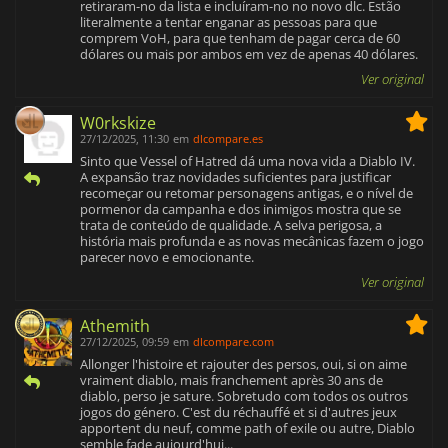
retiraram-no da lista e incluíram-no no novo dlc. Estão
literalmente a tentar enganar as pessoas para que
comprem VoH, para que tenham de pagar cerca de 60
dólares ou mais por ambos em vez de apenas 40 dólares.
Ver original
W0rkskize
27/12/2025, 11:30
em
dlcompare.es
Sinto que Vessel of Hatred dá uma nova vida a Diablo IV.
A expansão traz novidades suficientes para justificar
recomeçar ou retomar personagens antigas, e o nível de
pormenor da campanha e dos inimigos mostra que se
trata de conteúdo de qualidade. A selva perigosa, a
história mais profunda e as novas mecânicas fazem o jogo
parecer novo e emocionante.
Ver original
Athemith
27/12/2025, 09:59
em
dlcompare.com
Allonger l'histoire et rajouter des persos, oui, si on aime
vraiment diablo, mais franchement après 30 ans de
diablo, perso je sature. Sobretudo com todos os outros
jogos do género. C'est du réchauffé et si d'autres jeux
apportent du neuf, comme path of exile ou autre, Diablo
semble fade aujourd'hui...