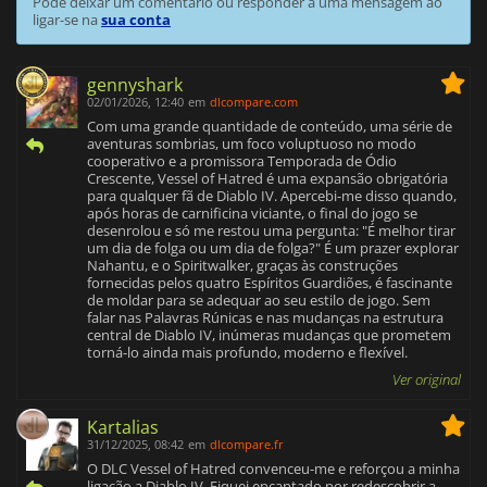
Pode deixar um comentário ou responder a uma mensagem ao
ligar-se na
sua conta
gennyshark
02/01/2026, 12:40
em
dlcompare.com
Com uma grande quantidade de conteúdo, uma série de
aventuras sombrias, um foco voluptuoso no modo
cooperativo e a promissora Temporada de Ódio
Crescente, Vessel of Hatred é uma expansão obrigatória
para qualquer fã de Diablo IV. Apercebi-me disso quando,
após horas de carnificina viciante, o final do jogo se
desenrolou e só me restou uma pergunta: "É melhor tirar
um dia de folga ou um dia de folga?" É um prazer explorar
Nahantu, e o Spiritwalker, graças às construções
fornecidas pelos quatro Espíritos Guardiões, é fascinante
de moldar para se adequar ao seu estilo de jogo. Sem
falar nas Palavras Rúnicas e nas mudanças na estrutura
central de Diablo IV, inúmeras mudanças que prometem
torná-lo ainda mais profundo, moderno e flexível.
Ver original
Kartalias
31/12/2025, 08:42
em
dlcompare.fr
O DLC Vessel of Hatred convenceu-me e reforçou a minha
ligação a Diablo IV. Fiquei encantado por redescobrir a