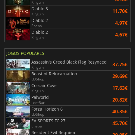
Kinguin
Diablo 3
11.70€
Kinguin
Diablo 2
4.97€
Eneba
Diablo 2
4.67€
Kinguin
JOGOS POPULARES
Assassin's Creed Black Flag Resynced
37.75€
Kinguin
Beast of Reincarnation
29.69€
LDShop
Corsair Cove
17.63€
Kinguin
Palworld
20.82€
LootBar
Forza Horizon 6
40.35€
LDShop
EA SPORTS FC 27
45.70€
Eneba
Resident Evil Requiem
30.05€