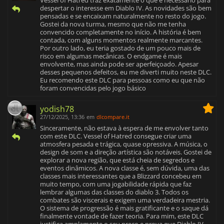
despertar o interesse em Diablo IV. As novidades são bem
pensadas e se encaixam naturalmente no resto do jogo.
Gostei da nova turma, mesmo que não me tenha
convencido completamente no início. A história é bem
contada, com alguns momentos realmente marcantes.
Por outro lado, eu teria gostado de um pouco mais de
risco em algumas mecânicas. O endgame é mais
envolvente, mas ainda pode ser aperfeiçoado. Apesar
desses pequenos defeitos, eu me diverti muito neste DLC.
Eu recomendo este DLC para pessoas como eu que não
foram convencidas pelo jogo básico
yodish78
27/12/2025, 13:36
em
dlcompare.it
Sinceramente, não estava à espera de me envolver tanto
com este DLC. Vessel of Hatred consegue criar uma
atmosfera pesada e trágica, quase opressiva. A música, o
design de som e a direção artística são notáveis. Gostei de
explorar a nova região, que está cheia de segredos e
eventos dinâmicos. A nova classe é, sem dúvida, uma das
classes mais interessantes que a Blizzard concebeu em
muito tempo, com uma jogabilidade rápida que faz
lembrar algumas das classes do diablo 3. Todos os
combates são viscerais e exigem uma verdadeira mestria.
O sistema de progressão é mais gratificante e o saque dá
finalmente vontade de fazer teoria. Para mim, este DLC
justifica amplamente o seu preço e prova que Diablo IV