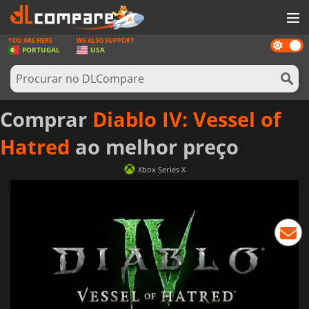
YOU ARE HERE
WE ALSO SUPPORT
Dark
JOGOS
PORTUGAL
USA
mode
GAME CARDS
SOFTWARE
Comprar
Diablo IV: Vessel of
REWARDS
Hatred
ao melhor preço
HARDWARE
Xbox Series X
NOTÍCIAS
ENTRAR OU REGISTAR