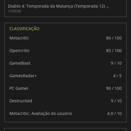
Diablo 4: Temporada da Matança (Temporada 12) Liberte o Carniceiro que há dentro de você
11/03/26
CLASSIFICAÇÃO
Metacritic
84 / 100
Opencritic
83 / 100
GameBlast
9 / 10
GamesRadar+
4 / 5
PC Gamer
90 / 100
Destructoid
9 / 10
Metacritic: Avaliação do usuário
4.0 / 10