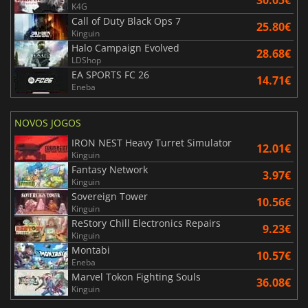
K4G
Call of Duty Black Ops 7
25.80€
Kinguin
Halo Campaign Evolved
28.68€
LDShop
EA SPORTS FC 26
14.71€
Eneba
NOVOS JOGOS
IRON NEST Heavy Turret Simulator
12.01€
Kinguin
Fantasy Network
3.97€
Kinguin
Sovereign Tower
10.56€
Kinguin
ReStory Chill Electronics Repairs
9.23€
Kinguin
Montabi
10.57€
Eneba
Marvel Tokon Fighting Souls
36.08€
Kinguin