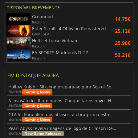
DISPONÍVEL BREVEMENTE
Grounded
14.75€
Kinguin
Elder Scrolls 4 Oblivion Remastered
25.12€
GAMESEAL
Hell Let Loose Vietnam
25.96€
Kinguin
EA SPORTS Madden NFL 27
53.21€
Kinguin
EM DESTAQUE AGORA
Hollow Knight: Silksong prepara-se para Sea of Sorrow com um patch
Gaming News
20/03/26
A Invasão dos Illuminados: Conquistar os novos Helldivers 2 Atualização!
Gaming News
19/03/26
GTA VI: Para além dos atrasos, a obra-prima está quase a chegar
Gaming News
18/03/26
Pearl Abyss revela imagens de jogo de Crimson Desert para a PS5
New Game Releases
18/03/26