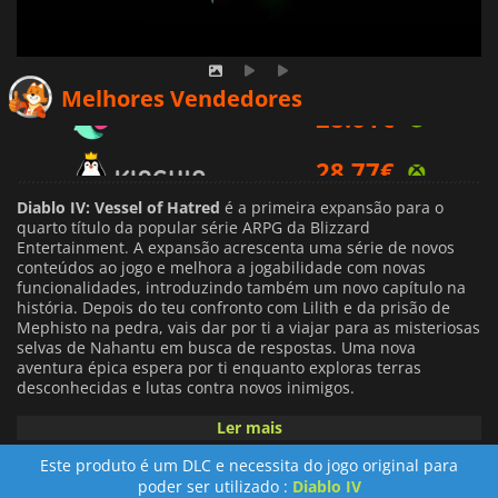
28.61
€
Melhores Vendedores
28.77
€
46.99
€
Diablo IV: Vessel of Hatred
é a primeira expansão para o
quarto título da popular série ARPG da Blizzard
Entertainment. A expansão acrescenta uma série de novos
conteúdos ao jogo e melhora a jogabilidade com novas
funcionalidades, introduzindo também um novo capítulo na
história. Depois do teu confronto com Lilith e da prisão de
Mephisto na pedra, vais dar por ti a viajar para as misteriosas
selvas de Nahantu em busca de respostas. Uma nova
aventura épica espera por ti enquanto exploras terras
desconhecidas e lutas contra novos inimigos.
Ler mais
Diablo IV: Vessel of Hatred
introduz uma nova classe jogável,
os Spiritborn. Esses bravos guerreiros abraçam os espíritos
Este produto é um DLC e necessita do jogo original para
etéreos ligados a uma antiga civilização há muito tempo
poder ser utilizado :
Diablo IV
perdida, cujos segredos estão nas profundezas da selva. A