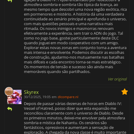
atmosfera sombria e sombria tão típica da licença, ao
mesmo tempo que descobri uma nova região exótica, rica
em pormenores e mistério. A história dá uma verdadeira
continuidade ao cenário principal e aprofunda o universo,
com mais questões pessoais e uma narrativa mais
ritmada. Os novos inimigos e masmorras renovam
efetivamente a experiência, sem trair o ADN do jogo. Tal
como no jogo base, gostei particularmente deste DLC
quando joguei em modo cooperativo com um amigo.
Explorar estas novas zonas em conjunto torna a aventura
mais intensa e envolvente. Podemos discutir as escolhas
de construção, ajudarmo-nos mutuamente nas batalhas
mais difíceis e cada encontro torna-se mais estratégico.
Os momentos de tensão e sucesso são ainda mais
memoráveis quando são partilhados.
Ver original
Skyrex
30/12/2025, 19:05
em
dlcompare.nl
Depois de passar várias dezenas de horas em Diablo IV:
Vessel of Hatred, posso dizer que esta expansão me
reconciliou claramente com o universo de Diablo. Desde
os primeiros minutos, deixei-me envolver pela atmosfera
sombria e mística de Nahantu. Os cenários são
fantásticos, opressivos e aumentam a sensação de
exploração. A chegada da nova classe é muito importante