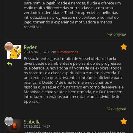
para mim. A jogabilidade é nervosa, fluida e oferece um
estilo muito diferente das outras classes, com uma
verdadeira identidade. Também apreciei as melhorias
introduzidas na progressão e no conteúdo no final do
jogo, tornando a experiência motivadora e menos
repetitiva
Ver original
Ryder
29/12/2025, 14:58
em
dlcompare.es
Pessoalmente, gostei muito de Vessel of Hatred pela
diversidade de ambientes e pelo sentido de progressão
que oferece. A nova zona dá vontade de explorar todos
os recantos e a classe espiritualista é muito divertida. É
uma extensão que acrescenta conteúdo suficiente para
relançar o Diablo IV de uma forma emocionante. A
história que segue o fio narrativo em torno de Neyrelle e
Mephisto é envolvente e bem ritmada, e o DLC também
introduz mercenários para recrutar e uma atividade do
tipo raid.
Ver original
Scibella
27/12/2025, 14:27
Vessel of Hatred traz exatamente o que é necessário para