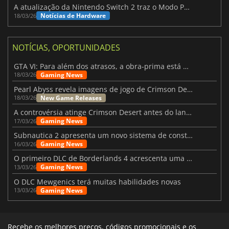
A atualização da Nintendo Switch 2 traz o Modo Portátil aos jogos mais antigos da Switch
Notícias de Hardware
18/03/26
NOTÍCIAS, OPORTUNIDADES
GTA VI: Para além dos atrasos, a obra-prima está quase a chegar
Gaming News
18/03/26
Pearl Abyss revela imagens de jogo de Crimson Desert para a PS5
New Game Releases
18/03/26
A controvérsia atinge Crimson Desert antes do lançamento
Gaming News
17/03/26
Subnautica 2 apresenta um novo sistema de construção de bases
Gaming News
16/03/26
O primeiro DLC de Borderlands 4 acrescenta uma nova personagem e muito mais
Gaming News
13/03/26
O DLC Mewgenics terá muitas habilidades novas
Gaming News
13/03/26
Recebe os melhores preços, códigos promocionais e os