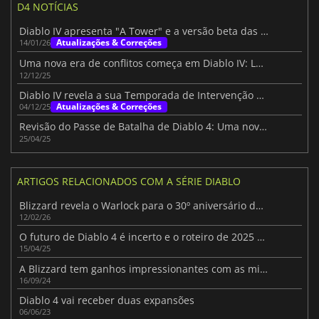
D4 NOTÍCIAS
Diablo IV apresenta "A Tower" e a versão beta das tabelas de classificação
Atualizações & Correções
14/01/26
Uma nova era de conflitos começa em Diablo IV: Lord of Hatred
12/12/25
Diablo IV revela a sua Temporada de Intervenção Divina
Atualizações & Correções
04/12/25
Revisão do Passe de Batalha de Diablo 4: Uma nova era de escolha do jogador na Temporada 8
25/04/25
ARTIGOS RELACIONADOS COM A SÉRIE DIABLO
Blizzard revela o Warlock para o 30º aniversário de Diablo
12/02/26
O futuro de Diablo 4 é incerto e o roteiro de 2025 desilude os fãs
15/04/25
A Blizzard tem ganhos impressionantes com as microtransacções de Diablo IV
16/09/24
Diablo 4 vai receber duas expansões
06/06/23