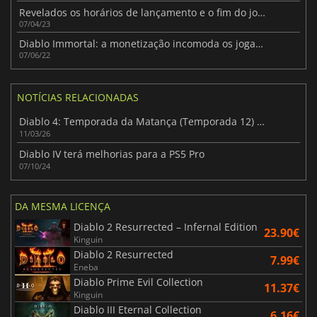
Revelados os horários de lançamento e o fim do jogo de Diablo 4
07/04/23
Diablo Immortal: a monetização incomoda os jogadores
07/06/22
NOTÍCIAS RELACIONADAS
Diablo 4: Temporada da Matança (Temporada 12) Liberte o Carniceiro que há dentro de você
11/03/26
Diablo IV terá melhorias para a PS5 Pro
07/10/24
DA MESMA LICENÇA
Diablo 2 Resurrected – Infernal Edition
23.90€
Kinguin
Diablo 2 Resurrected
7.99€
Eneba
Diablo Prime Evil Collection
11.37€
Kinguin
Diablo III Eternal Collection
6.16€