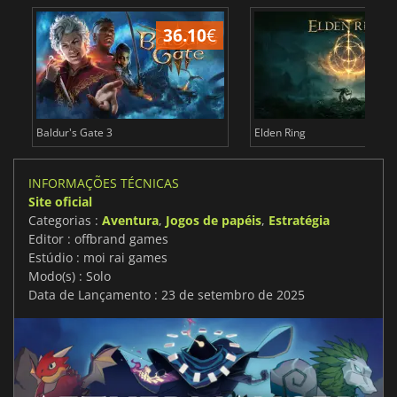
36.10
€
4
Baldur's Gate 3
Elden Ring
INFORMAÇÕES TÉCNICAS
Site oficial
Categorias :
Aventura
,
Jogos de papéis
,
Estratégia
Editor : offbrand games
Estúdio : moi rai games
Modo(s) : Solo
Data de Lançamento : 23 de setembro de 2025