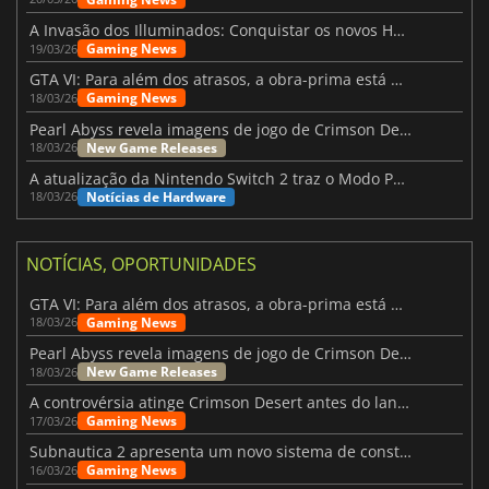
A Invasão dos Illuminados: Conquistar os novos Helldivers 2 Atualização!
Gaming News
19/03/26
GTA VI: Para além dos atrasos, a obra-prima está quase a chegar
Gaming News
18/03/26
Pearl Abyss revela imagens de jogo de Crimson Desert para a PS5
New Game Releases
18/03/26
A atualização da Nintendo Switch 2 traz o Modo Portátil aos jogos mais antigos da Switch
Notícias de Hardware
18/03/26
NOTÍCIAS, OPORTUNIDADES
GTA VI: Para além dos atrasos, a obra-prima está quase a chegar
Gaming News
18/03/26
Pearl Abyss revela imagens de jogo de Crimson Desert para a PS5
New Game Releases
18/03/26
A controvérsia atinge Crimson Desert antes do lançamento
Gaming News
17/03/26
Subnautica 2 apresenta um novo sistema de construção de bases
Gaming News
16/03/26