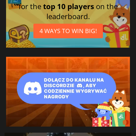
for the
top 10 players
on the
leaderboard.
4 WAYS TO WIN BIG!