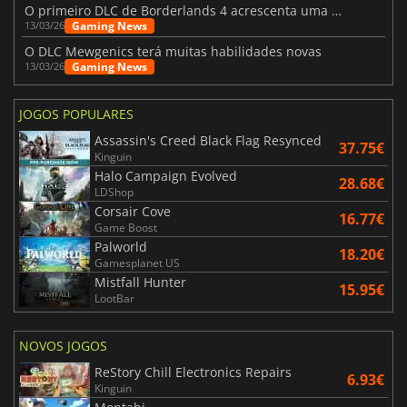
O primeiro DLC de Borderlands 4 acrescenta uma nova personagem e muito mais
Gaming News
13/03/26
O DLC Mewgenics terá muitas habilidades novas
Gaming News
13/03/26
JOGOS POPULARES
Assassin's Creed Black Flag Resynced
37.75€
Kinguin
Halo Campaign Evolved
28.68€
LDShop
Corsair Cove
16.77€
Game Boost
Palworld
18.20€
Gamesplanet US
Mistfall Hunter
15.95€
LootBar
NOVOS JOGOS
ReStory Chill Electronics Repairs
6.93€
Kinguin