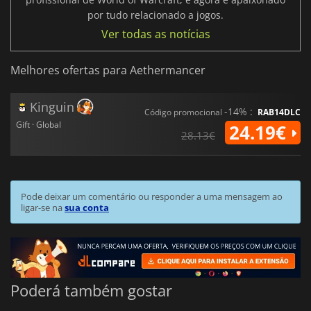
por tudo relacionado a jogos.
Ver todas as notícias
Melhores ofertas para Aethermancer
Kinguin
-14% :
Código promocional
RAB14DLC
Gift · Global
24.19€
28.13€
Pode deixar um comentário ou responder a uma mensagem ao
ligar-se na
sua conta
Poderá também gostar