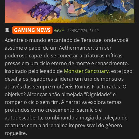
GAMING NEWS
AlexP
-
24/09/2025, 13:20
Adentre o mundo encantado de Terastae, onde você
assume o papel de um Aethermancer, um ser
poderoso capaz de se conectar a criaturas míticas
presas em um ciclo eterno de morte e renascimento.
Inspirado pelo legado de
Monster Sanctuary
, este jogo
desafia os jogadores a liderar um trio de monstros
através das sempre mutáveis Ruínas Fracturadas. O
objetivo? Alcançar a tão almejada "Dignidade" e
romper o ciclo sem fim. A narrativa explora temas
profundos como crescimento, sacrifício e
autodescoberta, combinando a magia da coleção de
criaturas com a adrenalina imprevisível do gênero
roguelite.