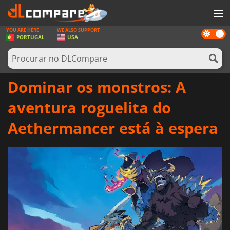
YOU ARE HERE
WE ALSO SUPPORT
Dark
JOGOS
PORTUGAL
USA
mode
GAME CARDS
SOFTWARE
Dominar os monstros: A
REWARDS
aventura roguelita do
HARDWARE
Aethermancer está à espera
NOTÍCIAS
ENTRAR OU REGISTAR