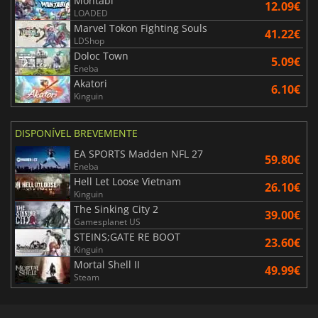
Montabi
12.09€
LOADED
Marvel Tokon Fighting Souls
41.22€
LDShop
Doloc Town
5.09€
Eneba
Akatori
6.10€
Kinguin
DISPONÍVEL BREVEMENTE
EA SPORTS Madden NFL 27
59.80€
Eneba
Hell Let Loose Vietnam
26.10€
Kinguin
The Sinking City 2
39.00€
Gamesplanet US
STEINS;GATE RE BOOT
23.60€
Kinguin
Mortal Shell II
49.99€
Steam