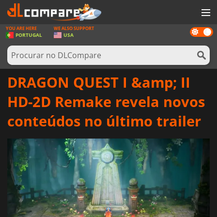
YOU ARE HERE
WE ALSO SUPPORT
Dark
JOGOS
PORTUGAL
USA
mode
GAME CARDS
SOFTWARE
DRAGON QUEST I &amp; II
REWARDS
HD-2D Remake revela novos
HARDWARE
conteúdos no último trailer
NOTÍCIAS
ENTRAR OU REGISTAR