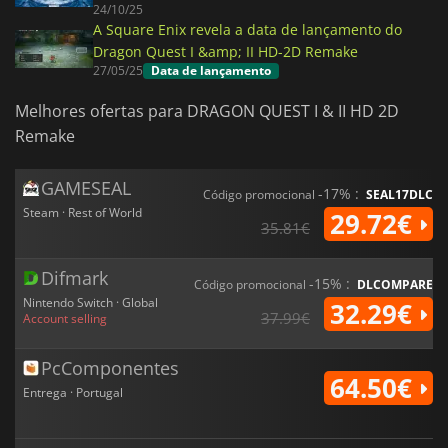
24/10/25
A Square Enix revela a data de lançamento do
Dragon Quest I &amp; II HD-2D Remake
27/05/25
Data de lançamento
Melhores ofertas para DRAGON QUEST I & II HD 2D
Remake
GAMESEAL
-17% :
Código promocional
SEAL17DLC
Steam · Rest of World
29.72€
35.81€
Difmark
-15% :
Código promocional
DLCOMPARE
Nintendo Switch · Global
32.29€
37.99€
Account selling
PcComponentes
64.50€
Entrega · Portugal