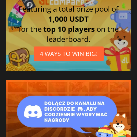
Featuring a total prize pool of
1,000 USDT
for the
top 10 players
on the
leaderboard.
4 WAYS TO WIN BIG!