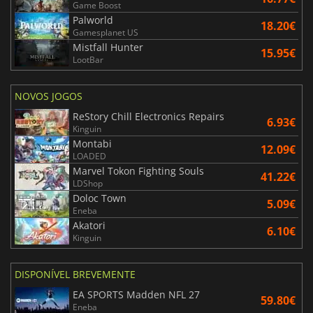
Game Boost
Palworld
18.20€
Gamesplanet US
Mistfall Hunter
15.95€
LootBar
NOVOS JOGOS
ReStory Chill Electronics Repairs
6.93€
Kinguin
Montabi
12.09€
LOADED
Marvel Tokon Fighting Souls
41.22€
LDShop
Doloc Town
5.09€
Eneba
Akatori
6.10€
Kinguin
DISPONÍVEL BREVEMENTE
EA SPORTS Madden NFL 27
59.80€
Eneba