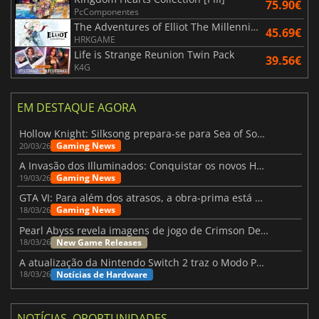
75.90€
PcComponentes
The Adventures of Elliot The Millennium Tales
45.69€
HRKGAME
Life is Strange Reunion Twin Pack
39.56€
K4G
EM DESTAQUE AGORA
Hollow Knight: Silksong prepara-se para Sea of Sorrow com um patch
Gaming News
20/03/26
A Invasão dos Illuminados: Conquistar os novos Helldivers 2 Atualização!
Gaming News
19/03/26
GTA VI: Para além dos atrasos, a obra-prima está quase a chegar
Gaming News
18/03/26
Pearl Abyss revela imagens de jogo de Crimson Desert para a PS5
New Game Releases
18/03/26
A atualização da Nintendo Switch 2 traz o Modo Portátil aos jogos mais antigos da Switch
Notícias de Hardware
18/03/26
NOTÍCIAS, OPORTUNIDADES