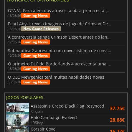
GTA VI: Para além dos atrasos, a obra-prima está quase a chegar
Gaming News
18/03/26
Pearl Abyss revela imagens de jogo de Crimson Desert para a PS5
New Game Releases
18/03/26
A controvérsia atinge Crimson Desert antes do lançamento
Gaming News
17/03/26
Subnautica 2 apresenta um novo sistema de construção de bases
Gaming News
16/03/26
O primeiro DLC de Borderlands 4 acrescenta uma nova personagem e muito mais
Gaming News
13/03/26
O DLC Mewgenics terá muitas habilidades novas
Gaming News
13/03/26
JOGOS POPULARES
Assassin's Creed Black Flag Resynced
37.75€
Kinguin
Halo Campaign Evolved
28.68€
LDShop
Corsair Cove
16.77€