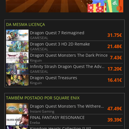
DA MESMA LICENÇA
Dragon Quest 7 Reimagined
31.75€
GAMESEAL
Dragon Quest 3 HD 2D Remake
21.48€
GAMESEAL
Dragon Quest Monsters The Dark Prince
7.43€
Kinguin
Infinity Strash Dragon Quest The Adventure of Dai
17.20€
GAMESEAL
Dragon Quest Treasures
16.41€
Kinguin
TAMBÉM POSTADO POR SQUARE ENIX
Dragon Quest Monsters The Withered World
47.49€
Instant Gaming
FINAL FANTASY RESONANCE
39.39€
Eneba
Kingdom Hearts Collection [I III]