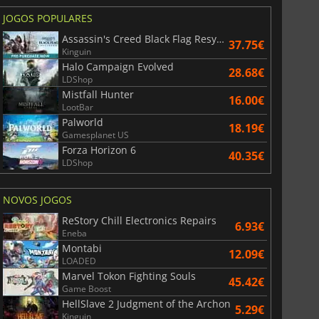
JOGOS POPULARES
Assassin's Creed Black Flag Resynced
37.75€
Kinguin
Halo Campaign Evolved
28.68€
LDShop
Mistfall Hunter
16.00€
LootBar
Palworld
18.19€
Gamesplanet US
Forza Horizon 6
40.35€
LDShop
NOVOS JOGOS
ReStory Chill Electronics Repairs
6.93€
Eneba
Montabi
12.09€
LOADED
Marvel Tokon Fighting Souls
45.42€
Game Boost
HellSlave 2 Judgment of the Archon
5.29€
Kinguin