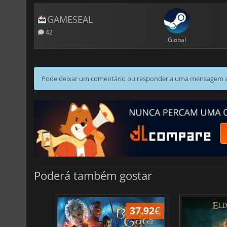
GAMESEAL
42
Global
Pode deixar um comentário ou responder a uma mensagem ao
Poderá também gostar
45.13
€
37.92
€