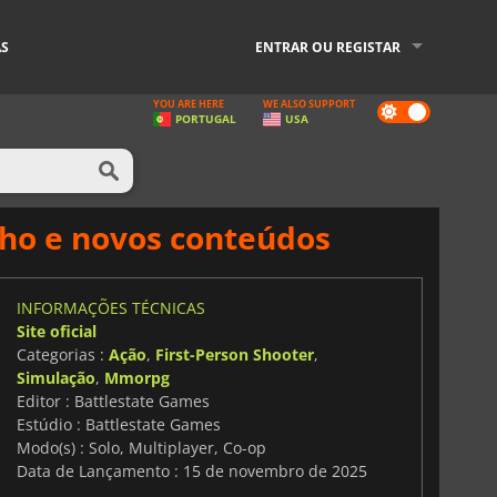
AS
ENTRAR OU REGISTAR
YOU ARE HERE
WE ALSO SUPPORT
Dark
PORTUGAL
USA
mode
ho e novos conteúdos
INFORMAÇÕES TÉCNICAS
Site oficial
Categorias :
Ação
,
First-Person Shooter
,
Simulação
,
Mmorpg
Editor : Battlestate Games
Estúdio : Battlestate Games
Modo(s) : Solo, Multiplayer, Co-op
Data de Lançamento : 15 de novembro de 2025