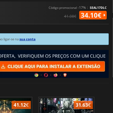
-17% :
Código promocional
SEAL17DLC
34.10€
41.08€
 ligar-se na
sua conta
41.12
€
31.63
€