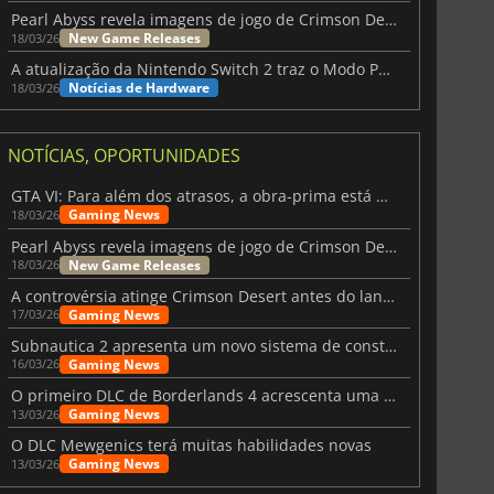
Pearl Abyss revela imagens de jogo de Crimson Desert para a PS5
New Game Releases
18/03/26
A atualização da Nintendo Switch 2 traz o Modo Portátil aos jogos mais antigos da Switch
Notícias de Hardware
18/03/26
NOTÍCIAS, OPORTUNIDADES
GTA VI: Para além dos atrasos, a obra-prima está quase a chegar
Gaming News
18/03/26
Pearl Abyss revela imagens de jogo de Crimson Desert para a PS5
New Game Releases
18/03/26
A controvérsia atinge Crimson Desert antes do lançamento
Gaming News
17/03/26
Subnautica 2 apresenta um novo sistema de construção de bases
Gaming News
16/03/26
O primeiro DLC de Borderlands 4 acrescenta uma nova personagem e muito mais
Gaming News
13/03/26
O DLC Mewgenics terá muitas habilidades novas
Gaming News
13/03/26