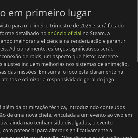
 em primeiro lugar
visto para o primeiro trimestre de 2026 e será focado
nforme detalhado no
anúncio oficial
no Steam, a
sando melhorar a eficiência na renderização e garantir
s. Adicionalmente, esforços significativos serão
reconexão de raids, um aspecto que historicamente
s ajustes incluem melhorias nos sistemas de animação,
sas das missões. Em suma, o foco está claramente na
r atritos e otimizar a responsividade geral do jogo.
irá além da otimização técnica, introduzindo conteúdos
lusão de uma nova chefe, vinculada a um evento ao vivo em
ativa ainda não tenham sido divulgados, o evento
 com potencial para alterar significativamente a
s durante sua duração. Além disso, a atualização trará