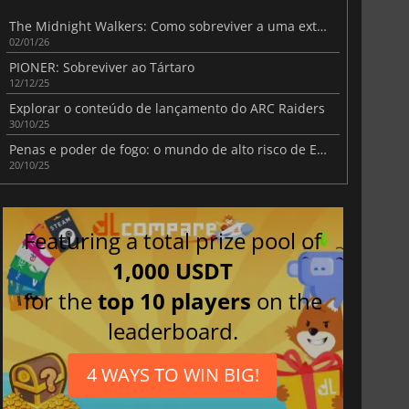
The Midnight Walkers: Como sobreviver a uma extração vertical
02/01/26
PIONER: Sobreviver ao Tártaro
12/12/25
Explorar o conteúdo de lançamento do ARC Raiders
30/10/25
Penas e poder de fogo: o mundo de alto risco de Escape From Duckov
20/10/25
Featuring a total prize pool of
1,000 USDT
for the
top 10 players
on the
leaderboard.
4 WAYS TO WIN BIG!