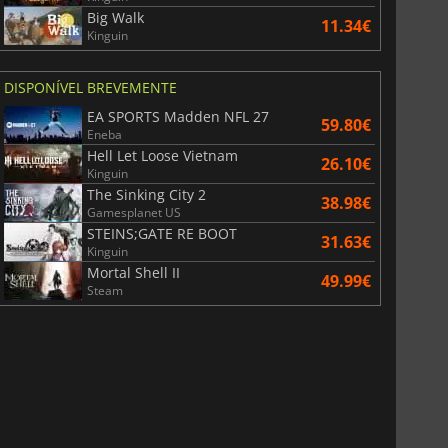
Big Walk
11.34€
Kinguin
DISPONÍVEL BREVEMENTE
EA SPORTS Madden NFL 27
59.80€
Eneba
Hell Let Loose Vietnam
26.10€
Kinguin
The Sinking City 2
38.98€
Gamesplanet US
STEINS;GATE RE BOOT
31.63€
Kinguin
Mortal Shell II
49.99€
Steam
6.77
€
15.48
€