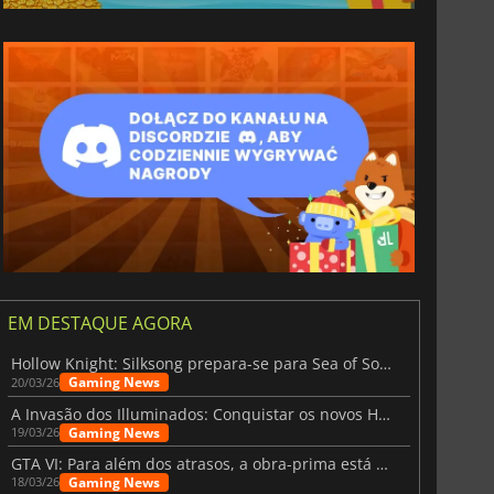
EM DESTAQUE AGORA
Hollow Knight: Silksong prepara-se para Sea of Sorrow com um patch
Gaming News
20/03/26
A Invasão dos Illuminados: Conquistar os novos Helldivers 2 Atualização!
Gaming News
19/03/26
GTA VI: Para além dos atrasos, a obra-prima está quase a chegar
Gaming News
18/03/26