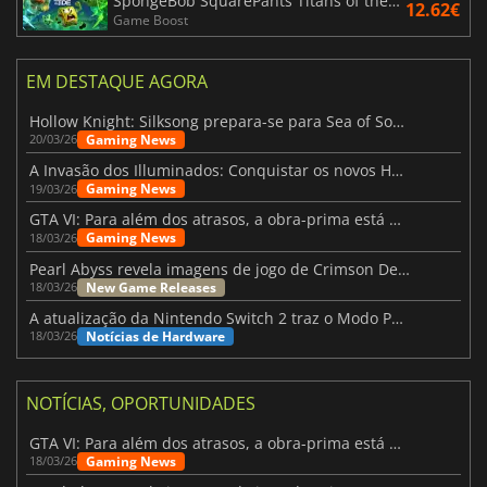
SpongeBob SquarePants Titans of the Tide
12.62€
Game Boost
EM DESTAQUE AGORA
Hollow Knight: Silksong prepara-se para Sea of Sorrow com um patch
Gaming News
20/03/26
A Invasão dos Illuminados: Conquistar os novos Helldivers 2 Atualização!
Gaming News
19/03/26
GTA VI: Para além dos atrasos, a obra-prima está quase a chegar
Gaming News
18/03/26
Pearl Abyss revela imagens de jogo de Crimson Desert para a PS5
New Game Releases
18/03/26
A atualização da Nintendo Switch 2 traz o Modo Portátil aos jogos mais antigos da Switch
Notícias de Hardware
18/03/26
NOTÍCIAS, OPORTUNIDADES
GTA VI: Para além dos atrasos, a obra-prima está quase a chegar
Gaming News
18/03/26