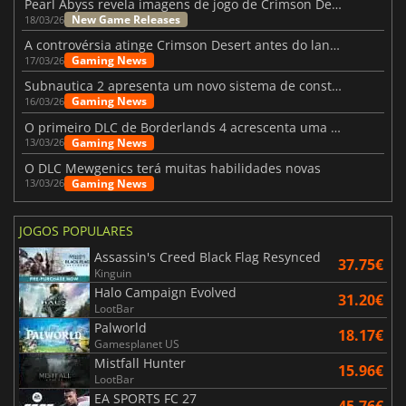
Pearl Abyss revela imagens de jogo de Crimson Desert para a PS5
New Game Releases
18/03/26
A controvérsia atinge Crimson Desert antes do lançamento
Gaming News
17/03/26
Subnautica 2 apresenta um novo sistema de construção de bases
Gaming News
16/03/26
O primeiro DLC de Borderlands 4 acrescenta uma nova personagem e muito mais
Gaming News
13/03/26
O DLC Mewgenics terá muitas habilidades novas
Gaming News
13/03/26
JOGOS POPULARES
Assassin's Creed Black Flag Resynced
37.75€
Kinguin
Halo Campaign Evolved
31.20€
LootBar
Palworld
18.17€
Gamesplanet US
Mistfall Hunter
15.96€
LootBar
EA SPORTS FC 27