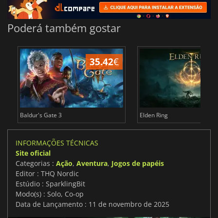
Poderá também gostar
35.42
€
4
Baldur's Gate 3
Elden Ring
INFORMAÇÕES TÉCNICAS
Site oficial
Categorias :
Ação
,
Aventura
,
Jogos de papéis
Editor : THQ Nordic
Estúdio : SparklingBit
Modo(s) : Solo, Co-op
Data de Lançamento : 11 de novembro de 2025