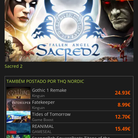
Sacred 2
TAMBÉM POSTADO POR THQ NORDIC
Gothic 1 Remake
24.93€
Kinguin
Fatekeeper
8.99€
Kinguin
Tides of Tomorrow
12.70€
Game Boost
REANIMAL
15.49€
GAMESEAL