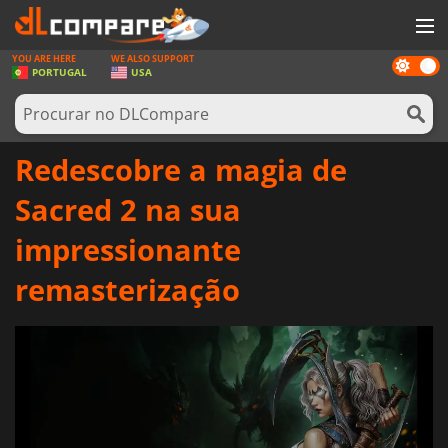
YOU ARE HERE
WE ALSO SUPPORT
Dark
JOGOS
PORTUGAL
USA
mode
GAME CARDS
SOFTWARE
Redescobre a magia de
REWARDS
Sacred 2 na sua
HARDWARE
impressionante
NOTÍCIAS
remasterização
ENTRAR OU REGISTAR