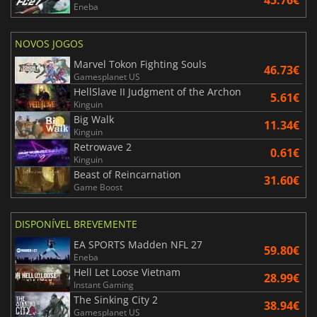
45.76€
Eneba
NOVOS JOGOS
Marvel Tokon Fighting Souls
46.73€
Gamesplanet US
HellSlave II Judgment of the Archon
5.61€
Kinguin
Big Walk
11.34€
Kinguin
Retrowave 2
0.61€
Kinguin
Beast of Reincarnation
31.60€
Game Boost
DISPONÍVEL BREVEMENTE
EA SPORTS Madden NFL 27
59.80€
Eneba
Hell Let Loose Vietnam
28.99€
Instant Gaming
The Sinking City 2
38.94€
Gamesplanet US