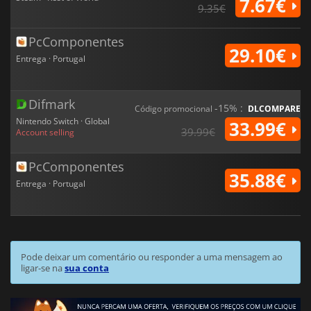
7.67€
9.35€
PcComponentes
29.10€
Entrega · Portugal
Difmark
-15% :
Código promocional
DLCOMPARE
Nintendo Switch · Global
33.99€
39.99€
Account selling
PcComponentes
35.88€
Entrega · Portugal
Pode deixar um comentário ou responder a uma mensagem ao
ligar-se na
sua conta