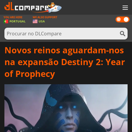
YOU ARE HERE
WE ALSO SUPPORT
Dark
JOGOS
PORTUGAL
USA
mode
GAME CARDS
SOFTWARE
Novos reinos aguardam-nos
REWARDS
na expansão Destiny 2: Year
HARDWARE
of Prophecy
NOTÍCIAS
ENTRAR OU REGISTAR