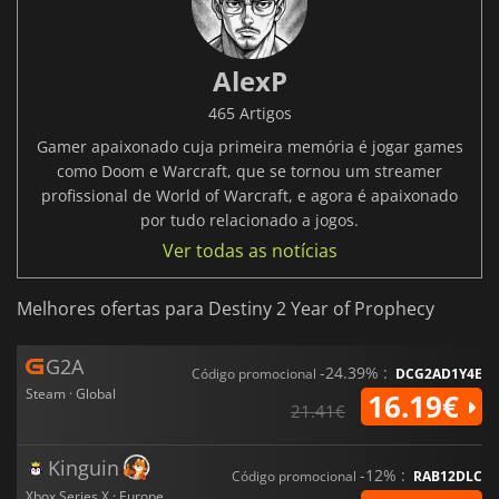
AlexP
465 Artigos
Gamer apaixonado cuja primeira memória é jogar games
como Doom e Warcraft, que se tornou um streamer
profissional de World of Warcraft, e agora é apaixonado
por tudo relacionado a jogos.
Ver todas as notícias
Melhores ofertas para Destiny 2 Year of Prophecy
G2A
-24.39% :
Código promocional
DCG2AD1Y4E
Steam · Global
16.19€
21.41€
Kinguin
-12% :
Código promocional
RAB12DLC
Xbox Series X · Europe