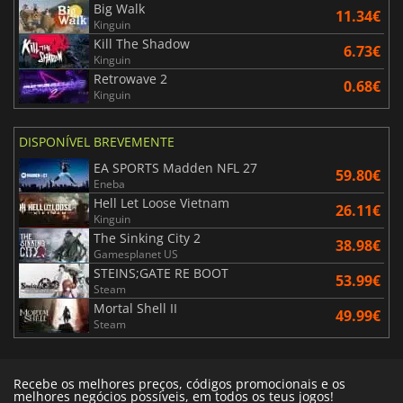
Big Walk
11.34€
Kinguin
Kill The Shadow
6.73€
Kinguin
Retrowave 2
0.68€
Kinguin
DISPONÍVEL BREVEMENTE
EA SPORTS Madden NFL 27
59.80€
Eneba
Hell Let Loose Vietnam
26.11€
Kinguin
The Sinking City 2
38.98€
Gamesplanet US
STEINS;GATE RE BOOT
53.99€
Steam
Mortal Shell II
49.99€
Steam
Recebe os melhores preços, códigos promocionais e os
melhores negócios possíveis, em todos os teus jogos!