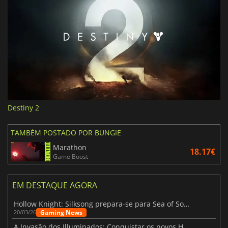
Destiny 2
TAMBÉM POSTADO POR BUNGIE
Marathon
18.17€
Game Boost
EM DESTAQUE AGORA
Hollow Knight: Silksong prepara-se para Sea of Sorrow com um patch
Gaming News
20/03/26
A Invasão dos Illuminados: Conquistar os novos Helldivers 2 Atualização!