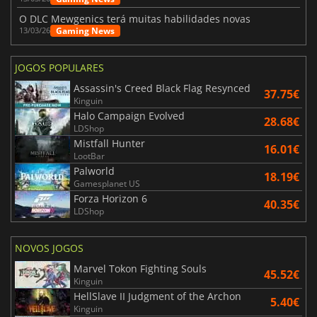
O DLC Mewgenics terá muitas habilidades novas
Gaming News
13/03/26
JOGOS POPULARES
Assassin's Creed Black Flag Resynced
37.75€
Kinguin
Halo Campaign Evolved
28.68€
LDShop
Mistfall Hunter
16.01€
LootBar
Palworld
18.19€
Gamesplanet US
Forza Horizon 6
40.35€
LDShop
NOVOS JOGOS
Marvel Tokon Fighting Souls
45.52€
Kinguin
HellSlave II Judgment of the Archon
5.40€
Kinguin