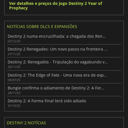
Ver detalhes e preços do jogo Destiny 2 Year of
Prophecy
NOTÍCIAS SOBRE DLCS E EXPANSÕES
Destiny 2 numa encruzilhada: a chegada dos Renegados
02/12/25
Destiny 2 Renegades: Um novo passo na fronteira sem lei
27/11/25
Destiny 2: Renegados - Tripulação do vagabundo vs. Império da Cabala
26/11/25
Destiny 2: The Edge of Fate - Uma nova era de exploração
09/07/25
Bungie confirma o adiamento de Destiny 2: A Forma Final
28/11/23
Destiny 2: A Forma Final terá sido adiado
31/10/23
DESTINY 2 NOTÍCIAS