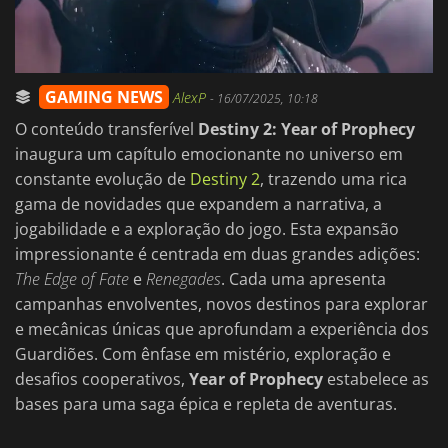
GAMING NEWS
AlexP
-
16/07/2025, 10:18
O conteúdo transferível
Destiny 2: Year of Prophecy
inaugura um capítulo emocionante no universo em
constante evolução de
Destiny 2
, trazendo uma rica
gama de novidades que expandem a narrativa, a
jogabilidade e a exploração do jogo. Esta expansão
impressionante é centrada em duas grandes adições:
The Edge of Fate
e
Renegades
. Cada uma apresenta
campanhas envolventes, novos destinos para explorar
e mecânicas únicas que aprofundam a experiência dos
Guardiões. Com ênfase em mistério, exploração e
desafios cooperativos,
Year of Prophecy
estabelece as
bases para uma saga épica e repleta de aventuras.