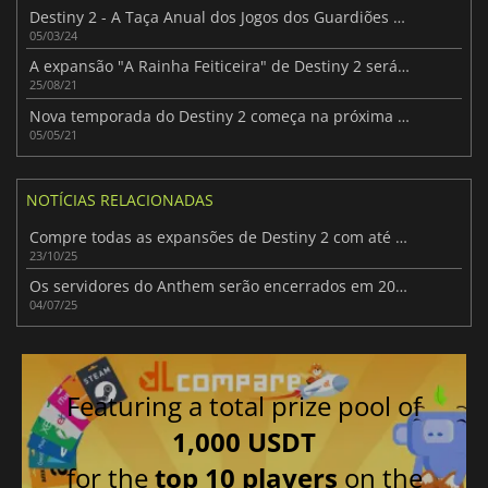
Destiny 2 - A Taça Anual dos Jogos dos Guardiões está de volta!
05/03/24
A expansão "A Rainha Feiticeira" de Destiny 2 será lançada em 2022
25/08/21
Nova temporada do Destiny 2 começa na próxima segunda-feira
05/05/21
NOTÍCIAS RELACIONADAS
Compre todas as expansões de Destiny 2 com até 95% de desconto na Green Man Gaming
23/10/25
Os servidores do Anthem serão encerrados em 2026: o fim de uma aventura de ficção científica
04/07/25
Featuring a total prize pool of
1,000 USDT
for the
top 10 players
on the