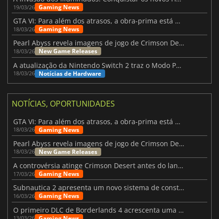
Gaming News
19/03/26
GTA VI: Para além dos atrasos, a obra-prima está quase a chegar
Gaming News
18/03/26
Pearl Abyss revela imagens de jogo de Crimson Desert para a PS5
New Game Releases
18/03/26
A atualização da Nintendo Switch 2 traz o Modo Portátil aos jogos mais antigos da Switch
Notícias de Hardware
18/03/26
NOTÍCIAS, OPORTUNIDADES
GTA VI: Para além dos atrasos, a obra-prima está quase a chegar
Gaming News
18/03/26
Pearl Abyss revela imagens de jogo de Crimson Desert para a PS5
New Game Releases
18/03/26
A controvérsia atinge Crimson Desert antes do lançamento
Gaming News
17/03/26
Subnautica 2 apresenta um novo sistema de construção de bases
Gaming News
16/03/26
O primeiro DLC de Borderlands 4 acrescenta uma nova personagem e muito mais
Gaming News
13/03/26