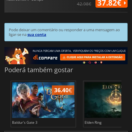
37.82€
42.98€
Pode deixar um comentário ou responder a uma mensagem ao
ligar-se na
sua conta
Poderá também gostar
36.40
€
4
Baldur's Gate 3
Elden Ring