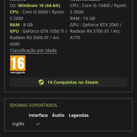
OS:
Windows 10 (64-bit)
CPU : Core i5-10400 / Ryzen
CPU
: Core i5-6600 / Ryzen
5 3500
5 2600
RAM : 16 GB
RAM
: 8 GB
GPU : GeForce RTX 2060 /
GPU
: GeForce GTX 1050 Ti /
Radeon RX 5700 XT / Arc
Radeon RX 5500 XT / Arc
A770
A580
Classificação por idade
14 Conquistas no Steam
IDIOMAS SUPORTADOS
Interface
Áudio
Legendas
Inglês