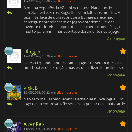
12/03/2026, 12:08
em
dlcompare.es
A minha experiência não foi nada boa. Nada funciona
corretamente. Erros. Bugs. Itens em falta aos montes. A
pior interface de utilizador que a Bungie parece não
conseguir aprender com os jogos anteriores. Perder
inventários inteiros depois de os encher de novo é algo
inédito para mim, mas acontece claramente neste jogo.
Ver original
Dlogger
12/03/2026, 10:20
em
dlcompare.es
Detestei quando anunciaram o jogo e disseram que ia ser
um shooter de extração, mas estou a divertir-me imenso.
Ver original
VicksB
12/03/2026, 09:22
em
dlcompare.es
Não tem mau aspeto, embora ache que nunca joguei um
jogo desta empresa. Não sei se vou gostar dele mais tarde
Ver original
AizenReis
11/03/2026, 21:55
em
dlcompare.es