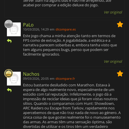
Server Slam há alguns dias e não me arrependo, até
acabei por comprar a edição deluxe do jogo.
Ver original
PaLo
10/03/2026, 14:29
em
dlcompare.es
Este jogo chama a minha atenção tanto em termos de
FPS como de extração. A jogabilidade, a estética e a
narrativa parecem soberbas e, embora tenha visto que
tem alguns pequenos bugs, penso que podem ser
facilmente ignorados.
Ver original
Nachos
09/03/2026, 20:05
em
dlcompare.fr
Estou bastante desiludido com Marathon. Estava à
espera de algo realmente novo, especialmente de um
estúdio com tal reputação. Infelizmente, o jogo dá a
impressão de reciclar ideias que já foram vistas noutros
sítios. Quando o comparamos com Hunt: Showdown,
ARC Raiders ou Escape from Tarkov, rapidamente nos
apercebemos de que não traz nada de novo ao género. A
única coisa de que gostei realmente foi o manuseamento
das armas. As armas têm uma sensação óptima, são
divertidas de utilizar e os tiros têm um verdadeiro