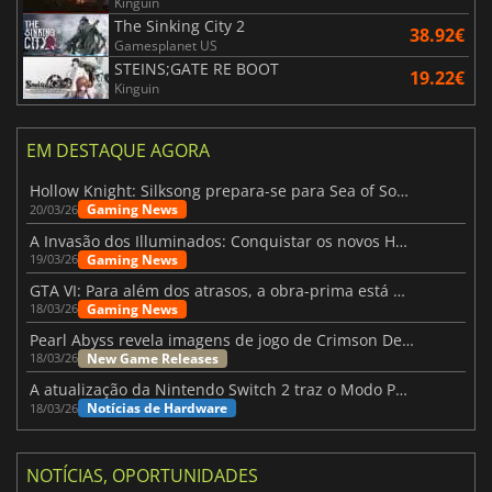
Kinguin
The Sinking City 2
38.92€
Gamesplanet US
STEINS;GATE RE BOOT
19.22€
Kinguin
EM DESTAQUE AGORA
Hollow Knight: Silksong prepara-se para Sea of Sorrow com um patch
Gaming News
20/03/26
A Invasão dos Illuminados: Conquistar os novos Helldivers 2 Atualização!
Gaming News
19/03/26
GTA VI: Para além dos atrasos, a obra-prima está quase a chegar
Gaming News
18/03/26
Pearl Abyss revela imagens de jogo de Crimson Desert para a PS5
New Game Releases
18/03/26
A atualização da Nintendo Switch 2 traz o Modo Portátil aos jogos mais antigos da Switch
Notícias de Hardware
18/03/26
NOTÍCIAS, OPORTUNIDADES