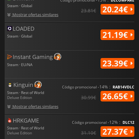
Código promocional
DLCOMPARE
Steam · Global
20.24€
23.81€
Mostrar ofertas similares
LOADED
21.19€
Steam · Global
Instant Gaming
23.39€
Steam · EU/NA
Kinguin
-14% :
Código promocional
RAB14VDLC
Steam · Rest of World
26.65€
30.99€
Deluxe Edition
Mostrar ofertas similares
HRKGAME
-12% :
Código promocional
DLC12
Steam · Rest of World
27.37€
31.10€
Deluxe Edition