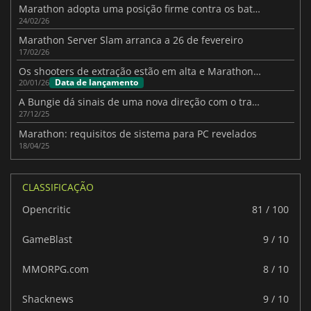
Marathon adopta uma posição firme contra os batoteiros antes do lançamento
24/02/26
Marathon Server Slam arranca a 26 de fevereiro
17/02/26
Os shooters de extração estão em alta e Marathon está a apostar tudo no PvP
Data de lançamento
20/01/26
A Bungie dá sinais de uma nova direção com o trailer da TGA 2025 de Marathon
27/12/25
Marathon: requisitos de sistema para PC revelados
18/04/25
CLASSIFICAÇÃO
Opencritic
81 / 100
GameBlast
9 / 10
MMORPG.com
8 / 10
Shacknews
9 / 10