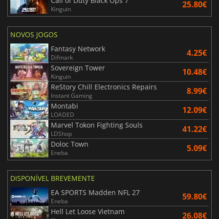
Call of Duty Black Ops 7
25.80€
Kinguin
NOVOS JOGOS
Fantasy Network
4.25€
Difmark
Sovereign Tower
10.48€
Kinguin
ReStory Chill Electronics Repairs
8.99€
Instant Gaming
Montabi
12.09€
LOADED
Marvel Tokon Fighting Souls
41.22€
LDShop
Doloc Town
5.09€
Eneba
DISPONÍVEL BREVEMENTE
EA SPORTS Madden NFL 27
59.80€
Eneba
Hell Let Loose Vietnam
26.08€