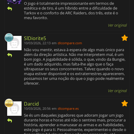
O jogo é totalmente impressionante em termos de
estética e de tiro, é um híbrido entre a dificuldade de
Tarkov e o conforto de ARC Raiders, dos três, este é o
meu favorito.
Ver original
SlDiorite5
10/03/2026, 22:13
em
dlcompare.com
Não vou mentir, estava à espera de algo mais único para
além da direção artística. Não me interpretem mal, é um
bom jogo. A jogabilidade é sólida, o que, vindo da Bungie,
é um dado adquirido, mas falta-lhe algo que o faça
ultrapassar os seus concorrentes. Talvez quando o novo
mapa estiver disponível e os extraterrestres aparecerem,
possamos ter uma noção do que o jogo pode realmente
oferecer.
Ver original
Darcid
10/03/2026, 20:56
em
dlcompare.es
Se és um daqueles jogadores que adoram jogar um jogo
durante horas e horas até não o sentires mais, procurar a
história, aprender a manusear as armas e as habilidades,
este jogo é para ti. Pessoalmente, experimentei-o desde o