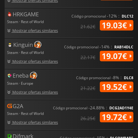
Mostrar ofertas similares
HRKGAME
-12% :
Código promocional
DLC12
Steam · Rest of World
19.03€
21.62€
Mostrar ofertas similares
Kinguin
-14% :
Código promocional
RAB14DLC
Steam · Rest of World
19.07€
22.17€
Mostrar ofertas similares
Eneba
-8% :
Código promocional
DLC8
Steam · Europe
19.52€
21.22€
Mostrar ofertas similares
G2A
-24.88% :
Código promocional
DCG2AD1Y4E
Steam · Rest of World
19.72€
26.25€
Mostrar ofertas similares
Difmark
-15% :