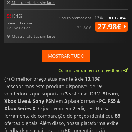
Mostrar ofertas similares
K4G
-12% :
Código promocional
DLC12DEAL
Steam · Europe
27.98€
31.80€
Deluxe Edition
Mostrar ofertas similares
MOSTRAR TUDO
Comunicar um erro ou feedback
(*) O melhor preço atualmente é de
13.18€
.
Descobrimos este produto disponível de
19
vendedores que suportam
3
sistemas DRM:
Steam,
Xbox Live & Sony PSN
em
3
plataformas -
PC, PS5 &
Xbox Series X
. O jogo vem em
2
edições. Nossa
ferramenta de comparação de preços identificou
88
ofertas digitais. Além disso, nossa plataforma exibe
feedback de usuários, com
50
comentários já