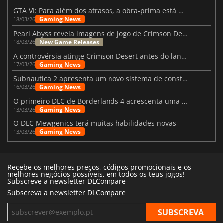
GTA VI: Para além dos atrasos, a obra-prima está quase a chegar
Gaming News
18/03/26
Pearl Abyss revela imagens de jogo de Crimson Desert para a PS5
New Game Releases
18/03/26
A controvérsia atinge Crimson Desert antes do lançamento
Gaming News
17/03/26
Subnautica 2 apresenta um novo sistema de construção de bases
Gaming News
16/03/26
O primeiro DLC de Borderlands 4 acrescenta uma nova personagem e muito mais
Gaming News
13/03/26
O DLC Mewgenics terá muitas habilidades novas
Gaming News
13/03/26
Recebe os melhores preços, códigos promocionais e os
melhores negócios possíveis, em todos os teus jogos!
Subscreve a newsletter DLCompare
Subscreva a newsletter DLCompare