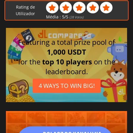
Rating de
Utilizador
Média :
5
/
5
(
28
Votos)
Featuring a total prize pool of
1,000 USDT
for the
top 10 players
on the
leaderboard.
4 WAYS TO WIN BIG!