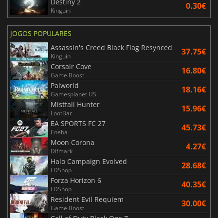
Destiny 2
0.30€
Kinguin
JOGOS POPULARES
Assassin's Creed Black Flag Resynced
37.75€
Kinguin
Corsair Cove
16.80€
Game Boost
Palworld
18.16€
Gamesplanet US
Mistfall Hunter
15.96€
LootBar
EA SPORTS FC 27
45.73€
Eneba
Moon Corona
4.27€
Difmark
Halo Campaign Evolved
28.68€
LDShop
Forza Horizon 6
40.35€
LDShop
Resident Evil Requiem
30.00€
Game Boost