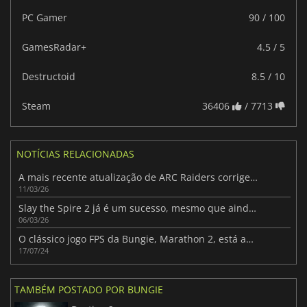
PC Gamer
90 / 100
GamesRadar+
4.5 / 5
Destructoid
8.5 / 10
Steam
36406
/ 7713
NOTÍCIAS RELACIONADAS
A mais recente atualização de ARC Raiders corrige exploits e suaviza o sistema de saque
11/03/26
Slay the Spire 2 já é um sucesso, mesmo que ainda esteja em Acesso Antecipado
06/03/26
O clássico jogo FPS da Bungie, Marathon 2, está agora disponível no Steam gratuitamente
17/07/24
TAMBÉM POSTADO POR BUNGIE