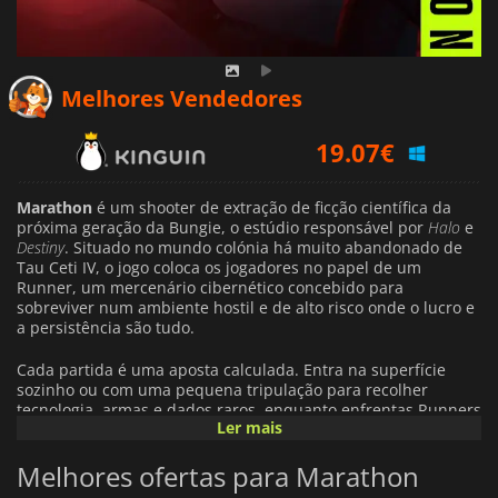
Melhores Vendedores
19.07
€
19.52
€
Marathon
é um shooter de extração de ficção científica da
próxima geração da Bungie, o estúdio responsável por
Halo
e
Destiny
. Situado no mundo colónia há muito abandonado de
23.39
€
Tau Ceti IV, o jogo coloca os jogadores no papel de um
Runner, um mercenário cibernético concebido para
sobreviver num ambiente hostil e de alto risco onde o lucro e
a persistência são tudo.
Cada partida é uma aposta calculada. Entra na superfície
sozinho ou com uma pequena tripulação para recolher
tecnologia, armas e dados raros, enquanto enfrentas Runners
Ler mais
inimigos, facções de IA agressivas e perigos ambientais
imprevisíveis. O combate é rápido, preciso e implacável,
Melhores ofertas para Marathon
enfatizando o uso de armas fortes, o posicionamento tático e
a gestão inteligente de recursos. Extrai com sucesso para