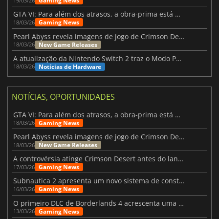
Gaming News
19/03/26
GTA VI: Para além dos atrasos, a obra-prima está quase a chegar
Gaming News
18/03/26
Pearl Abyss revela imagens de jogo de Crimson Desert para a PS5
New Game Releases
18/03/26
A atualização da Nintendo Switch 2 traz o Modo Portátil aos jogos mais antigos da Switch
Notícias de Hardware
18/03/26
NOTÍCIAS, OPORTUNIDADES
GTA VI: Para além dos atrasos, a obra-prima está quase a chegar
Gaming News
18/03/26
Pearl Abyss revela imagens de jogo de Crimson Desert para a PS5
New Game Releases
18/03/26
A controvérsia atinge Crimson Desert antes do lançamento
Gaming News
17/03/26
Subnautica 2 apresenta um novo sistema de construção de bases
Gaming News
16/03/26
O primeiro DLC de Borderlands 4 acrescenta uma nova personagem e muito mais
Gaming News
13/03/26