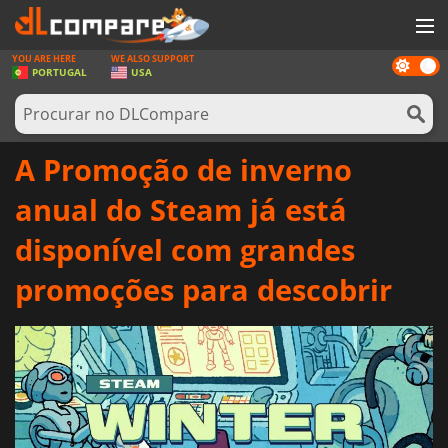
YOU ARE HERE
WE ALSO SUPPORT
Dark
JOGOS
PORTUGAL
USA
mode
GAME CARDS
SOFTWARE
A Promoção de inverno
REWARDS
anual do Steam já está
HARDWARE
disponível com grandes
NOTÍCIAS
promoções para descobrir
ENTRAR OU REGISTAR