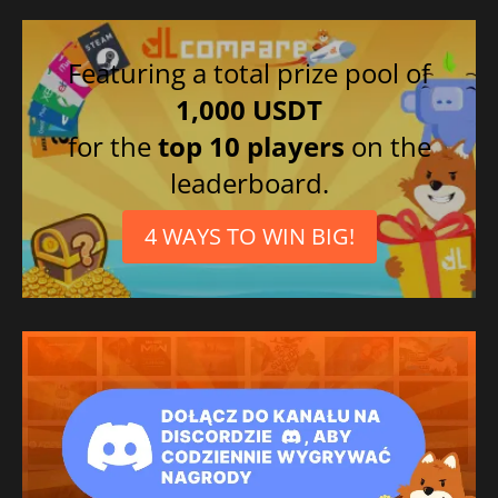
Featuring a total prize pool of
1,000 USDT
for the
top 10 players
on the
leaderboard.
4 WAYS TO WIN BIG!