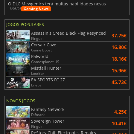
O DLC Mewgenics terá muitas habilidades novas
Gaming News
13/03/26
JOGOS POPULARES
Assassin's Creed Black Flag Resynced
37.75€
Kinguin
Corsair Cove
16.80€
Game Boost
Palworld
18.16€
Gamesplanet US
Mistfall Hunter
15.96€
LootBar
EA SPORTS FC 27
45.73€
Eneba
NOVOS JOGOS
Fantasy Network
4.25€
Difmark
Sovereign Tower
10.41€
Kinguin
ReStory Chill Electronics Repairs