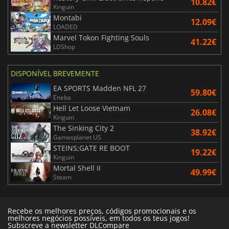
10.82€
Kinguin
Montabi
12.09€
LOADED
Marvel Tokon Fighting Souls
41.22€
LDShop
DISPONÍVEL BREVEMENTE
EA SPORTS Madden NFL 27
59.80€
Eneba
Hell Let Loose Vietnam
26.08€
Kinguin
The Sinking City 2
38.92€
Gamesplanet US
STEINS;GATE RE BOOT
19.22€
Kinguin
Mortal Shell II
49.99€
Steam
Recebe os melhores preços, códigos promocionais e os
melhores negócios possíveis, em todos os teus jogos!
Subscreve a newsletter DLCompare