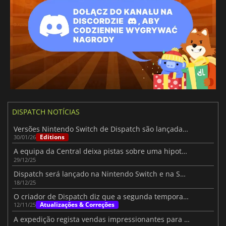
DISPATCH NOTÍCIAS
Versões Nintendo Switch de Dispatch são lançadas com censura obrigatória
Editions
30/01/26
A equipa da Central deixa pistas sobre uma hipotética segunda temporada
29/12/25
Dispatch será lançado na Nintendo Switch e na Switch 2
18/12/25
O criador de Dispatch diz que a segunda temporada está na mesa depois do enorme sucesso
Atualizações & Correções
12/11/25
A expedição regista vendas impressionantes para uma aventura narrativa