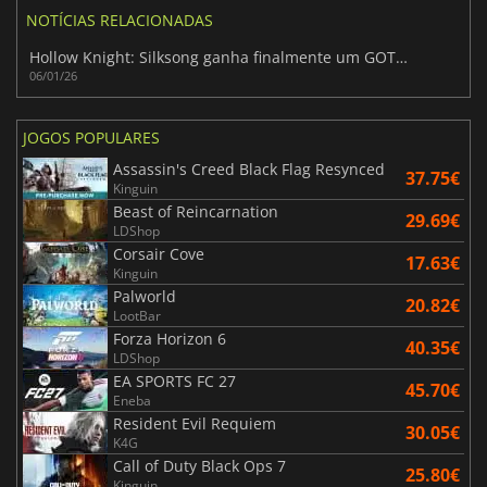
NOTÍCIAS RELACIONADAS
Hollow Knight: Silksong ganha finalmente um GOTY sobre Expedition 33
06/01/26
JOGOS POPULARES
Assassin's Creed Black Flag Resynced
37.75€
Kinguin
Beast of Reincarnation
29.69€
LDShop
Corsair Cove
17.63€
Kinguin
Palworld
20.82€
LootBar
Forza Horizon 6
40.35€
LDShop
EA SPORTS FC 27
45.70€
Eneba
Resident Evil Requiem
30.05€
K4G
Call of Duty Black Ops 7
25.80€
Kinguin