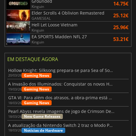
Grounded
14.75€
Kinguin
Elder Scrolls 4 Oblivion Remastered
25.12€
GAMESEAL
Hell Let Loose Vietnam
25.96€
Kinguin
EA SPORTS Madden NFL 27
53.21€
Kinguin
EM DESTAQUE AGORA
Hollow Knight: Silksong prepara-se para Sea of Sorrow com um patch
Gaming News
20/03/26
A Invasão dos Illuminados: Conquistar os novos Helldivers 2 Atualização!
Gaming News
19/03/26
GTA VI: Para além dos atrasos, a obra-prima está quase a chegar
Gaming News
18/03/26
Pearl Abyss revela imagens de jogo de Crimson Desert para a PS5
New Game Releases
18/03/26
A atualização da Nintendo Switch 2 traz o Modo Portátil aos jogos mais antigos da Switch
Notícias de Hardware
18/03/26