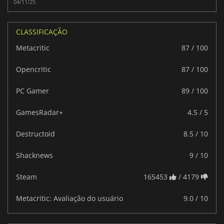
04/11/25
CLASSIFICAÇÃO
Metacritic
87 / 100
Opencritic
87 / 100
PC Gamer
89 / 100
GamesRadar+
4.5 / 5
Destructoid
8.5 / 10
Shacknews
9 / 10
Steam
165453
/ 4179
Metacritic: Avaliação do usuário
9.0 / 10