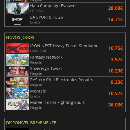
Halo Campaign Evolved
28.68€
LDShop
EA SPORTS FC 26
14.71€
Eneba
NOVOS JOGOS
IRON NEST Heavy Turret Simulator
10.75€
HRKGAME
Fantasy Network
3.97€
Kinguin
Sovereign Tower
10.29€
Kinguin
ReStory Chill Electronics Repairs
9.23€
Kinguin
Montabi
10.57€
Eneba
Marvel Tokon Fighting Souls
36.08€
Kinguin
DISPONÍVEL BREVEMENTE