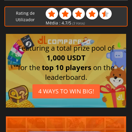
Rating de
Utilizador
Média :
4.7
/
5
(
3
Votos)
Featuring a total prize pool of
1,000 USDT
for the
top 10 players
on the
leaderboard.
4 WAYS TO WIN BIG!