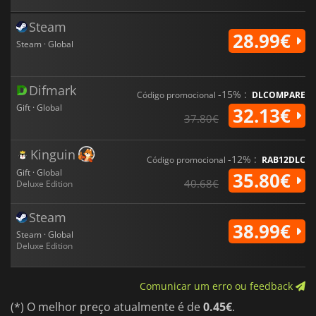
Steam
28.99€
Steam · Global
Difmark
-15% :
Código promocional
DLCOMPARE
Gift · Global
32.13€
37.80€
Kinguin
-12% :
Código promocional
RAB12DLC
Gift · Global
35.80€
40.68€
Deluxe Edition
Steam
38.99€
Steam · Global
Deluxe Edition
Comunicar um erro ou feedback
(*) O melhor preço atualmente é de
0.45€
.