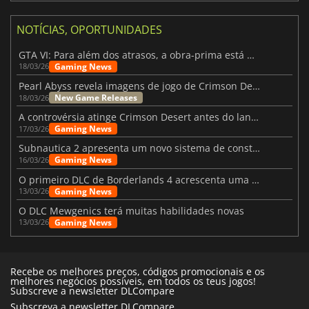
NOTÍCIAS, OPORTUNIDADES
GTA VI: Para além dos atrasos, a obra-prima está quase a chegar
Gaming News
18/03/26
Pearl Abyss revela imagens de jogo de Crimson Desert para a PS5
New Game Releases
18/03/26
A controvérsia atinge Crimson Desert antes do lançamento
Gaming News
17/03/26
Subnautica 2 apresenta um novo sistema de construção de bases
Gaming News
16/03/26
O primeiro DLC de Borderlands 4 acrescenta uma nova personagem e muito mais
Gaming News
13/03/26
O DLC Mewgenics terá muitas habilidades novas
Gaming News
13/03/26
Recebe os melhores preços, códigos promocionais e os
melhores negócios possíveis, em todos os teus jogos!
Subscreve a newsletter DLCompare
Subscreva a newsletter DLCompare