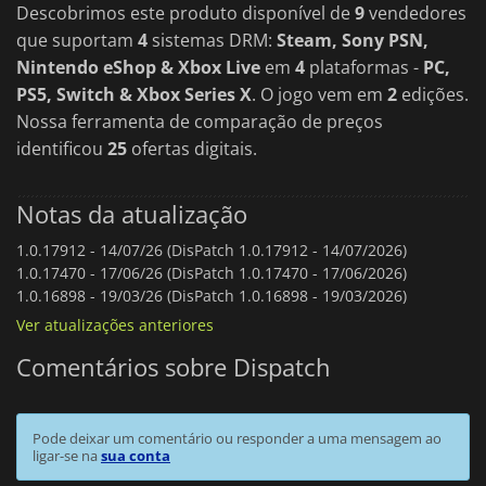
Descobrimos este produto disponível de
9
vendedores
que suportam
4
sistemas DRM:
Steam, Sony PSN,
Nintendo eShop & Xbox Live
em
4
plataformas -
PC,
PS5, Switch & Xbox Series X
. O jogo vem em
2
edições.
Nossa ferramenta de comparação de preços
identificou
25
ofertas digitais.
Notas da atualização
1.0.17912 -
14/07/26 (DisPatch 1.0.17912 - 14/07/2026)
1.0.17470 -
17/06/26 (DisPatch 1.0.17470 - 17/06/2026)
1.0.16898 -
19/03/26 (DisPatch 1.0.16898 - 19/03/2026)
Ver atualizações anteriores
Comentários sobre Dispatch
Pode deixar um comentário ou responder a uma mensagem ao
ligar-se na
sua conta