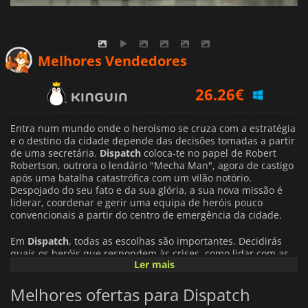
26.26
€
Melhores Vendedores
19.11
€
28.04
€
Entra num mundo onde o heroísmo se cruza com a estratégia
e o destino da cidade depende das decisões tomadas a partir
de uma secretária.
Dispatch
coloca-te no papel de Robert
Robertson, outrora o lendário "Mecha Man", agora de castigo
após uma batalha catastrófica com um vilão notório.
Despojado do seu fato e da sua glória, a sua nova missão é
liderar, coordenar e gerir uma equipa de heróis pouco
convencionais a partir do centro de emergência da cidade.
Em
Dispatch
, todas as escolhas são importantes. Decidirás
quais os heróis que respondem às crises, como lidar com as
Ler mais
suas personalidades e conflitos e como reconstruir a força da
tua equipa. O jogo combina a tomada de decisões tácticas
Melhores ofertas para Dispatch
com a profundidade da narrativa, oferecendo uma mistura de
jogabilidade estratégica e comédia no local de trabalho.