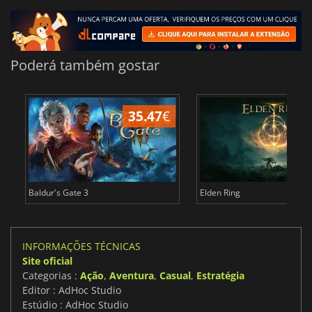
Poderá também gostar
35.47
€
4
Baldur's Gate 3
Elden Ring
INFORMAÇÕES TÉCNICAS
Site oficial
Categorias :
Ação
,
Aventura
,
Casual
,
Estratégia
Editor : AdHoc Studio
Estúdio : AdHoc Studio