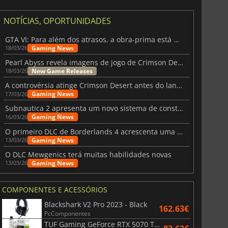
NOTÍCIAS, OPORTUNIDADES
GTA VI: Para além dos atrasos, a obra-prima está quase a chegar
Gaming News
18/03/26
Pearl Abyss revela imagens de jogo de Crimson Desert para a PS5
New Game Releases
18/03/26
A controvérsia atinge Crimson Desert antes do lançamento
Gaming News
17/03/26
Subnautica 2 apresenta um novo sistema de construção de bases
Gaming News
16/03/26
O primeiro DLC de Borderlands 4 acrescenta uma nova personagem e muito mais
Gaming News
13/03/26
O DLC Mewgenics terá muitas habilidades novas
Gaming News
13/03/26
COMPONENTES E ACESSÓRIOS
Blackshark V2 Pro 2023 - Black
162.63€
PcComponentes
TUF Gaming GeForce RTX 5070 Ti OC White Edition 16GB