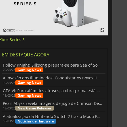
Xbox Series S
EM DESTAQUE AGORA
Hollow Knight: Silksong prepara-se para Sea of Sorrow com um patch
Gaming News
20/03/26
A Invasão dos Illuminados: Conquistar os novos Helldivers 2 Atualização!
Gaming News
19/03/26
GTA VI: Para além dos atrasos, a obra-prima está quase a chegar
Gaming News
18/03/26
Pearl Abyss revela imagens de jogo de Crimson Desert para a PS5
New Game Releases
18/03/26
A atualização da Nintendo Switch 2 traz o Modo Portátil aos jogos mais antigos da Switch
Notícias de Hardware
18/03/26