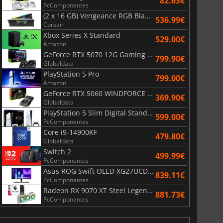
82.63€
PcComponentes
(2 x 16 GB) Vengeance RGB Black AMD Expo 6000 MHz - CAS 30
536.99€
Corsair
Xbox Series X Standard
529.00€
Amazon
GeForce RTX 5070 12G Gaming Trio OC Black
799.90€
Globaldata
PlayStation 5 Pro
799.00€
Amazon
GeForce RTX 5060 WINDFORCE OC 8G
369.90€
Globaldata
PlayStation 5 Slim Digital Standard
599.00€
PcComponentes
Core i9-14900KF
479.80€
Globaldata
Switch 2
499.99€
PcComponentes
Asus ROG Swift OLED XG27UCDMG
839.11€
PcComponentes
Radeon RX 9070 XT Steel Legend 16GB
881.73€
PcComponentes