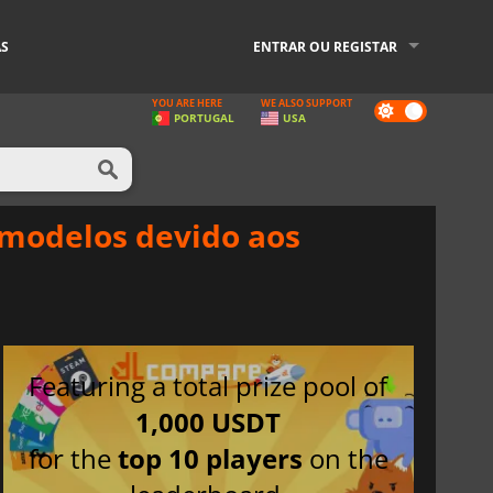
AS
ENTRAR OU REGISTAR
YOU ARE HERE
WE ALSO SUPPORT
Dark
PORTUGAL
USA
mode
 modelos devido aos
Featuring a total prize pool of
1,000 USDT
for the
top 10 players
on the