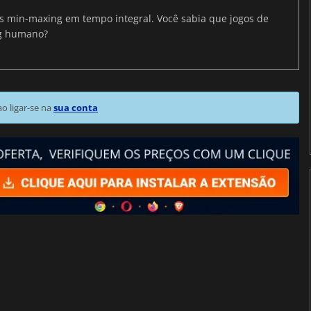
ris min-maxing em tempo integral. Você sabia que jogos de
ng humano?
 ligar-se na
sua conta