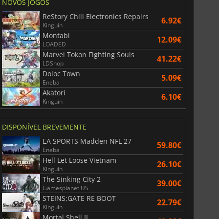
NOVOS JOGOS
ReStory Chill Electronics Repairs
6.92€
Kinguin
Montabi
12.09€
LOADED
Marvel Tokon Fighting Souls
41.22€
LDShop
Doloc Town
5.09€
Eneba
Akatori
6.10€
Kinguin
DISPONÍVEL BREVEMENTE
EA SPORTS Madden NFL 27
59.80€
Eneba
Hell Let Loose Vietnam
26.10€
Kinguin
The Sinking City 2
39.00€
Gamesplanet US
STEINS;GATE RE BOOT
22.79€
Kinguin
Mortal Shell II