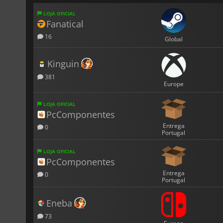
LOJA OFICIAL
Fanatical
16
Global
Kinguin
381
Europe
LOJA OFICIAL
PcComponentes
Entrega
0
Portugal
LOJA OFICIAL
PcComponentes
Entrega
0
Portugal
Eneba
73