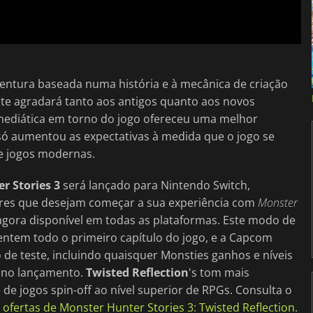
aventura baseada numa história e à mecânica de criação
e agradará tanto aos antigos quanto aos novos
a mediática em torno do jogo ofereceu uma melhor
ó aumentou as expectativas à medida que o jogo se
e jogos modernas.
r Stories 3
será lançado para Nintendo Switch,
adores que desejam começar a sua experiência com
Monster
 agora disponível em todas as plataformas. Este modo de
ntem todo o primeiro capítulo do jogo, e a Capcom
de teste, incluindo quaisquer Monsties ganhos e níveis
o no lançamento.
Twisted Reflection
's tom mais
de jogos spin-off ao nível superior de RPGs. Consulta o
ofertas de Monster Hunter Stories 3: Twisted Reflection.