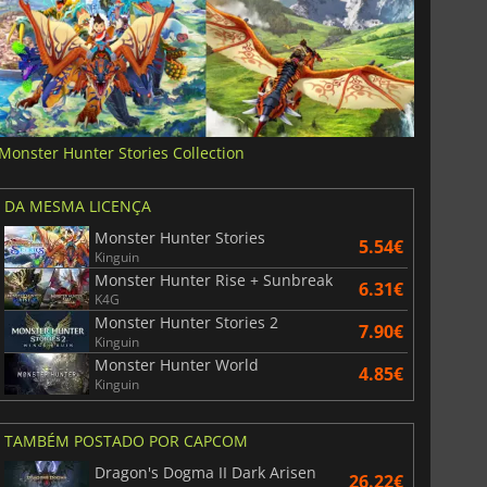
Monster Hunter Stories Collection
DA MESMA LICENÇA
Monster Hunter Stories
5.54€
Kinguin
Monster Hunter Rise + Sunbreak
6.31€
K4G
Monster Hunter Stories 2
7.90€
Kinguin
Monster Hunter World
4.85€
Kinguin
TAMBÉM POSTADO POR CAPCOM
Dragon's Dogma II Dark Arisen
26.22€