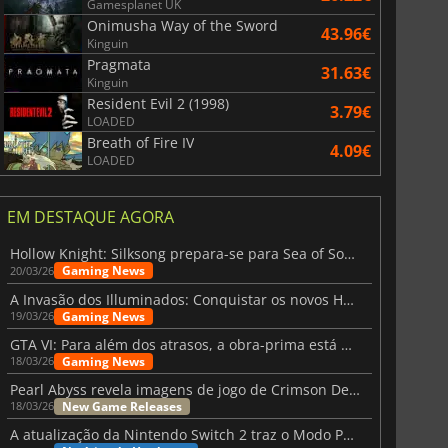
Gamesplanet UK
Onimusha Way of the Sword
43.96€
Kinguin
Pragmata
31.63€
Kinguin
Resident Evil 2 (1998)
3.79€
LOADED
Breath of Fire IV
4.09€
LOADED
EM DESTAQUE AGORA
Hollow Knight: Silksong prepara-se para Sea of Sorrow com um patch
Gaming News
20/03/26
A Invasão dos Illuminados: Conquistar os novos Helldivers 2 Atualização!
Gaming News
19/03/26
GTA VI: Para além dos atrasos, a obra-prima está quase a chegar
Gaming News
18/03/26
Pearl Abyss revela imagens de jogo de Crimson Desert para a PS5
New Game Releases
18/03/26
A atualização da Nintendo Switch 2 traz o Modo Portátil aos jogos mais antigos da Switch