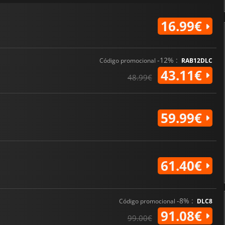
16.99€
-12% :
Código promocional
RAB12DLC
43.11€
48.99€
59.99€
61.40€
-8% :
Código promocional
DLC8
91.08€
99.00€