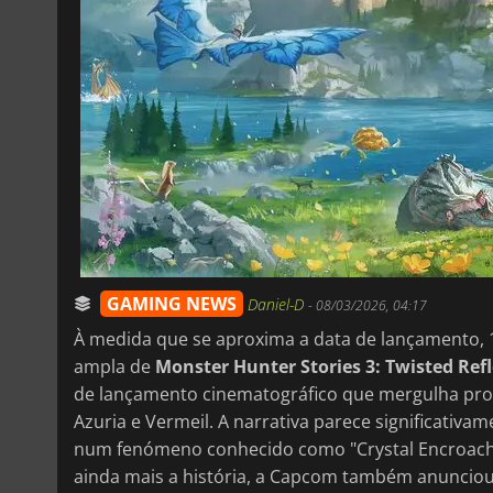
GAMING NEWS
Daniel-D
-
08/03/2026, 04:17
À medida que se aproxima a data de lançamento, 
ampla de
Monster Hunter Stories 3: Twisted Ref
de lançamento cinematográfico que mergulha profu
Azuria e Vermeil. A narrativa parece significativ
num fenómeno conhecido como "Crystal Encroach
ainda mais a história, a Capcom também anunciou 