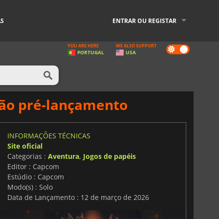
AS
ENTRAR OU REGISTAR
YOU ARE HERE
WE ALSO SUPPORT
Dark
PORTUGAL
USA
mode
ção pré-lançamento
INFORMAÇÕES TÉCNICAS
Site oficial
Categorias :
Aventura
,
Jogos de papéis
Editor : Capcom
Estúdio : Capcom
Modo(s) : Solo
Data de Lançamento : 12 de março de 2026