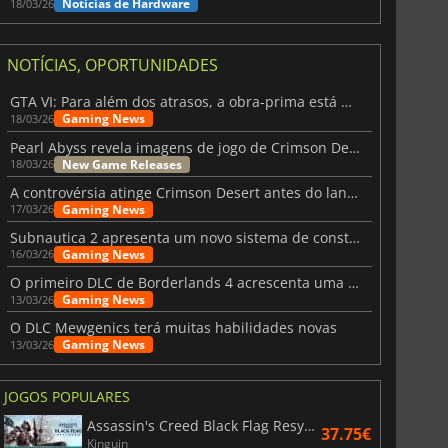
Notícias de Hardware
18/03/26
NOTÍCIAS, OPORTUNIDADES
GTA VI: Para além dos atrasos, a obra-prima está quase a chegar
Gaming News
18/03/26
Pearl Abyss revela imagens de jogo de Crimson Desert para a PS5
New Game Releases
18/03/26
A controvérsia atinge Crimson Desert antes do lançamento
Gaming News
17/03/26
Subnautica 2 apresenta um novo sistema de construção de bases
Gaming News
16/03/26
O primeiro DLC de Borderlands 4 acrescenta uma nova personagem e muito mais
Gaming News
13/03/26
O DLC Mewgenics terá muitas habilidades novas
Gaming News
13/03/26
JOGOS POPULARES
Assassin's Creed Black Flag Resynced
37.75€
Kinguin