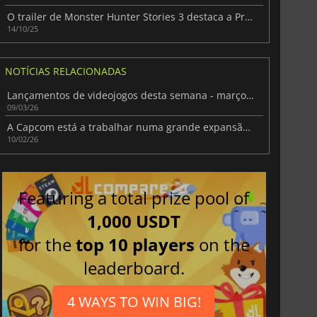
O trailer de Monster Hunter Stories 3 destaca a Princesa Ranger
14/10/25
NOTÍCIAS RELACIONADAS
Lançamentos de videojogos desta semana - março de 2026 (Semana 11)
09/03/26
A Capcom está a trabalhar numa grande expansão para Monster Hunter Wilds
10/02/26
Featuring a total prize pool of
1,000 USDT
for the
top 10 players
on the
leaderboard.
4 WAYS TO WIN BIG!