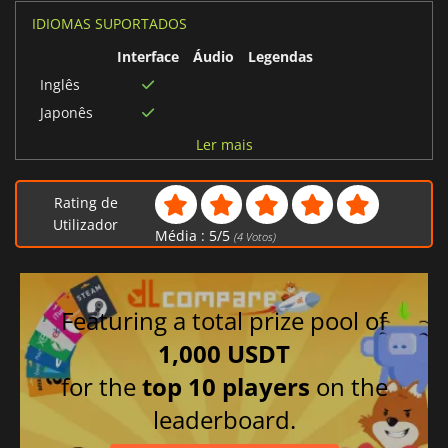
IDIOMAS SUPORTADOS
Interface
Áudio
Legendas
Inglês
Japonês
Italiano
Ler mais
Holandês
Alemão
Rating de
Espanhol
Utilizador
Média :
5
/
5
(
4
Votos)
Francês
Featuring a total prize pool of
1,000 USDT
for the
top 10 players
on the
leaderboard.