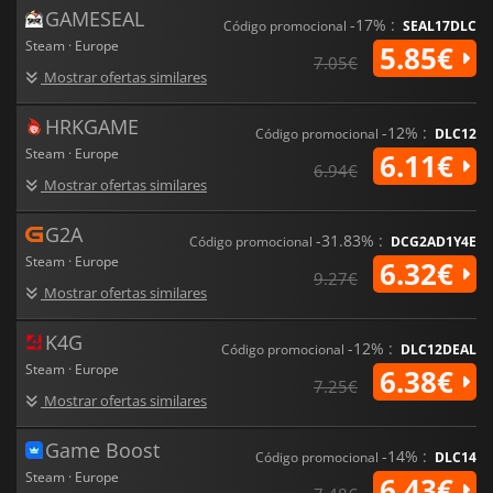
GAMESEAL
-17% :
Código promocional
SEAL17DLC
Steam · Europe
5.85€
7.05€
Mostrar ofertas similares
HRKGAME
-12% :
Código promocional
DLC12
Steam · Europe
6.11€
6.94€
Mostrar ofertas similares
G2A
-31.83% :
Código promocional
DCG2AD1Y4E
Steam · Europe
6.32€
9.27€
Mostrar ofertas similares
K4G
-12% :
Código promocional
DLC12DEAL
Steam · Europe
6.38€
7.25€
Mostrar ofertas similares
Game Boost
-14% :
Código promocional
DLC14
Steam · Europe
6.43€