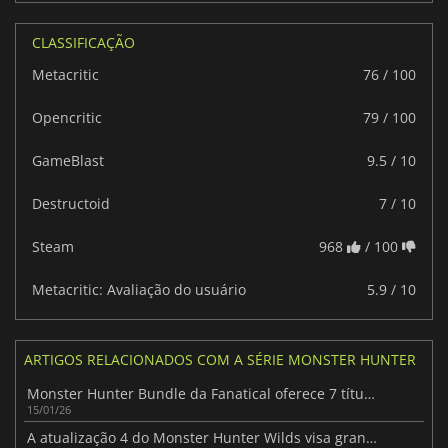
CLASSIFICAÇÃO
Metacritic
76 / 100
Opencritic
79 / 100
GameBlast
9.5 / 10
Destructoid
7 / 10
Steam
968
/ 100
Metacritic: Avaliação do usuário
5.9 / 10
ARTIGOS RELACIONADOS COM A SÉRIE MONSTER HUNTER
Monster Hunter Bundle da Fanatical oferece 7 títulos da Capcom a preços acessíveis
15/01/26
A atualização 4 do Monster Hunter Wilds visa grandes correcções de desempenho