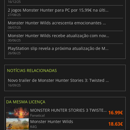
16/12/25
2 jogos Monster Hunter para PC por 15,99€ na última oferta Fanatical
27/08/25
Monster Hunter Wilds acrescenta emocionantes missões limitadas no tempo
08/07/25
Monster Hunter Wilds recebe atualização com novos monstros e funcionalidades
30/06/25
PlayStation slip revela a próxima atualização de Monster Hunter Wilds
26/06/25
NOTÍCIAS RELACIONADAS
Novo trailer de Monster Hunter Stories 3: Twisted Reflection
16/09/25
DA MESMA LICENÇA
MONSTER HUNTER STORIES 3 TWISTED REFLECTION
16.99€
Fanatical
Monster Hunter Wilds
18.63€
K4G