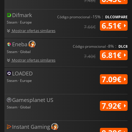
7.48€
Difmark
-15% :
Código promocional
DLCOMPARE
Steam · Europe
6.51€
7.66€
Mostrar ofertas similares
Eneba
-8% :
Código promocional
DLC8
Steam · Global
6.81€
7.40€
Mostrar ofertas similares
LOADED
7.09€
Steam · Europe
Gamesplanet US
7.92€
Steam · Global
Instant Gaming