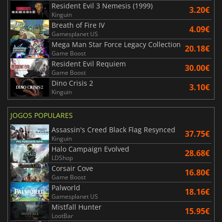
Resident Evil 3 Nemesis (1999)
3.20€
Kinguin
Breath of Fire IV
4.09€
Gamesplanet US
Mega Man Star Force Legacy Collection
20.18€
Game Boost
Resident Evil Requiem
30.00€
Game Boost
Dino Crisis 2
3.10€
Kinguin
JOGOS POPULARES
Assassin's Creed Black Flag Resynced
37.75€
Kinguin
Halo Campaign Evolved
28.68€
LDShop
Corsair Cove
16.80€
Game Boost
Palworld
18.16€
Gamesplanet US
Mistfall Hunter
15.95€
LootBar