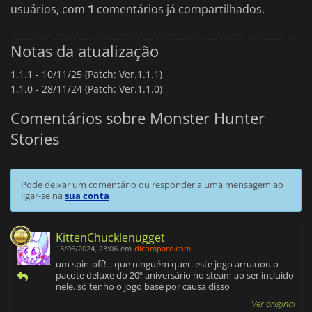
usuários, com
1
comentários já compartilhados.
Notas da atualização
1.1.1 -
10/11/25 (Patch: Ver.1.1.1)
1.1.0 -
28/11/24 (Patch: Ver.1.1.0)
Comentários sobre Monster Hunter
Stories
Pode deixar um comentário ou responder a uma mensagem ao
ligar-se na
sua conta
KittenChucklenugget
13/06/2024, 23:06
em
dlcompare.com
um spin-off!... que ninguém quer. este jogo arruinou o
pacote deluxe do 20º aniversário no steam ao ser incluído
nele. só tenho o jogo base por causa disso
Ver original