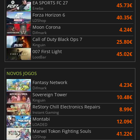
EA SPORTS FC 27
45.73€
Eneba
Forza Horizon 6
40.35€
LDShop
Moon Corona
4.24€
Difmark
Call of Duty Black Ops 7
25.80€
Kinguin
007 First Light
45.02€
LootBar
NOVOS JOGOS
Fantasy Network
4.23€
Difmark
Sovereign Tower
10.48€
Kinguin
ReStory Chill Electronics Repairs
8.99€
Instant Gaming
Montabi
12.09€
LOADED
Marvel Tokon Fighting Souls
41.22€
LDShop