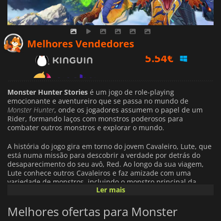
5.54
€
Melhores Vendedores
6.81
€
8.39
€
Monster Hunter Stories
é um jogo de role-playing
emocionante e aventureiro que se passa no mundo de
Monster Hunter
, onde os jogadores assumem o papel de um
Rider, formando laços com monstros poderosos para
combater outros monstros e explorar o mundo.
A história do jogo gira em torno do jovem Cavaleiro, Lute, que
está numa missão para descobrir a verdade por detrás do
desaparecimento do seu avô, Red. Ao longo da sua viagem,
Lute conhece outros Cavaleiros e faz amizade com uma
variedade de monstros, incluindo o monstro principal da
Ler mais
série
Monster Hunter
, Rathalos.
Melhores ofertas para Monster
Em
Monster Hunter Stories
, a jogabilidade é baseada em
turnos e os jogadores utilizam uma variedade de ataques e