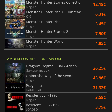
Monster Hunter Stories Collection
12.18€
Kinguin
Monster Hunter Rise + Sunbreak
6.31€
K4G
Monster Hunter Rise
3.45€
Kinguin
Monster Hunter Stories 2
7.90€
Kinguin
Monster Hunter World
4.85€
Kinguin
TAMBÉM POSTADO POR CAPCOM
Dragon's Dogma II Dark Arisen
26.25€
Gamesplanet UK
Onimusha Way of the Sword
43.96€
Kinguin
Pragmata
31.32€
GAMESEAL
Resident Evil (1996)
3.58€
Kinguin
Resident Evil 2 (1998)
3.79€
LOADED