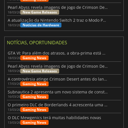
Pearl Abyss revela imagens de jogo de Crimson Desert para a PS5
New Game Releases
18/03/26
A atualização da Nintendo Switch 2 traz o Modo Portátil aos jogos mais antigos da Switch
Notícias de Hardware
18/03/26
NOTÍCIAS, OPORTUNIDADES
GTA VI: Para além dos atrasos, a obra-prima está quase a chegar
Gaming News
18/03/26
Pearl Abyss revela imagens de jogo de Crimson Desert para a PS5
New Game Releases
18/03/26
A controvérsia atinge Crimson Desert antes do lançamento
Gaming News
17/03/26
Subnautica 2 apresenta um novo sistema de construção de bases
Gaming News
16/03/26
O primeiro DLC de Borderlands 4 acrescenta uma nova personagem e muito mais
Gaming News
13/03/26
O DLC Mewgenics terá muitas habilidades novas
Gaming News
13/03/26