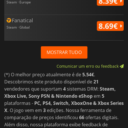
8.39€
Steam · Europe
Fanatical
8.69€
Steam · Global
MOSTRAR TUDO
Comunicar um erro ou feedback
(*) O melhor preço atualmente é de
5.54€
.
Descobrimos este produto disponível de
21
vendedores que suportam
4
sistemas DRM:
Steam,
Xbox Live, Sony PSN & Nintendo eShop
em
5
plataformas -
PC, PS4, Switch, XboxOne & Xbox Series
X
. O jogo vem em
3
edições. Nossa ferramenta de
comparação de preços identificou
66
ofertas digitais.
Além disso, nossa plataforma exibe feedback de