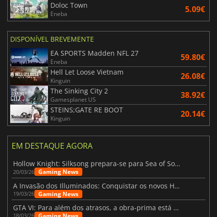
Doloc Town
5.09€
Eneba
DISPONÍVEL BREVEMENTE
EA SPORTS Madden NFL 27
59.80€
Eneba
Hell Let Loose Vietnam
26.08€
Kinguin
The Sinking City 2
38.92€
Gamesplanet US
STEINS;GATE RE BOOT
20.14€
Kinguin
EM DESTAQUE AGORA
Hollow Knight: Silksong prepara-se para Sea of Sorrow com um patch
Gaming News
20/03/26
A Invasão dos Illuminados: Conquistar os novos Helldivers 2 Atualização!
Gaming News
19/03/26
GTA VI: Para além dos atrasos, a obra-prima está quase a chegar
Gaming News
18/03/26