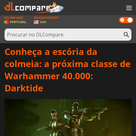
YOU ARE HERE
WE ALSO SUPPORT
Dark
JOGOS
PORTUGAL
USA
mode
GAME CARDS
SOFTWARE
Conheça a escória da
REWARDS
colmeia: a próxima classe de
HARDWARE
Warhammer 40.000:
NOTÍCIAS
Darktide
ENTRAR OU REGISTAR