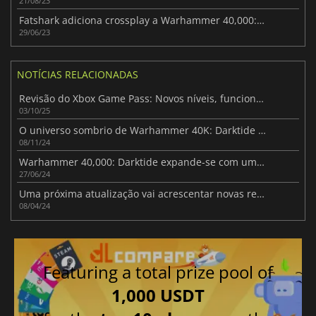
21/08/23
Fatshark adiciona crossplay a Warhammer 40,000: Darktide
29/06/23
NOTÍCIAS RELACIONADAS
Revisão do Xbox Game Pass: Novos níveis, funcionalidades alargadas e reacções da comunidade
03/10/25
O universo sombrio de Warhammer 40K: Darktide vai chegar à PS5 no próximo mês
08/11/24
Warhammer 40,000: Darktide expande-se com um novo DLC gratuito
27/06/24
Uma próxima atualização vai acrescentar novas recompensas a Darktide
08/04/24
Featuring a total prize pool of
1,000 USDT