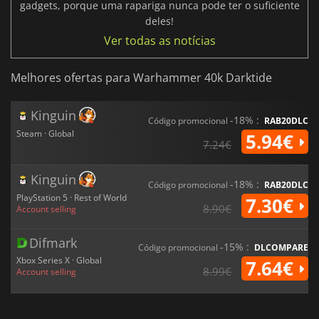
gadgets, porque uma rapariga nunca pode ter o suficiente
deles!
Ver todas as notícias
Melhores ofertas para Warhammer 40k Darktide
Kinguin
-18% :
Código promocional
RAB20DLC
Steam · Global
5.94€
7.24€
Kinguin
-18% :
Código promocional
RAB20DLC
PlayStation 5 · Rest of World
7.30€
8.90€
Account selling
Difmark
-15% :
Código promocional
DLCOMPARE
Xbox Series X · Global
7.64€
8.99€
Account selling