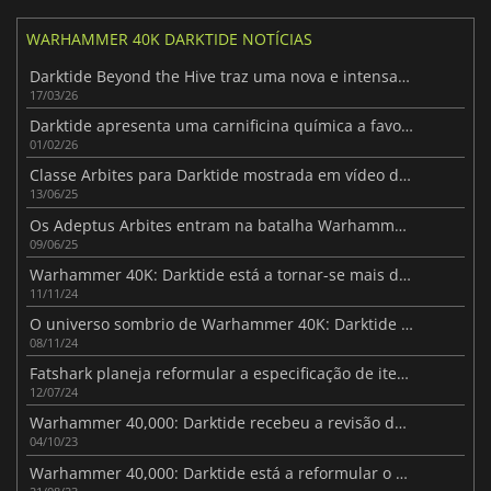
WARHAMMER 40K DARKTIDE NOTÍCIAS
Darktide Beyond the Hive traz uma nova e intensa ação de sobrevivência
17/03/26
Darktide apresenta uma carnificina química a favor do Cartel
01/02/26
Classe Arbites para Darktide mostrada em vídeo de jogo alargado
13/06/25
Os Adeptus Arbites entram na batalha Warhammer 40K: Darktide
09/06/25
Warhammer 40K: Darktide está a tornar-se mais difícil do que nunca
11/11/24
O universo sombrio de Warhammer 40K: Darktide vai chegar à PS5 no próximo mês
08/11/24
Fatshark planeja reformular a especificação de itens de Darktide
12/07/24
Warhammer 40,000: Darktide recebeu a revisão de que precisava
04/10/23
Warhammer 40,000: Darktide está a reformular o seu sistema de progressão