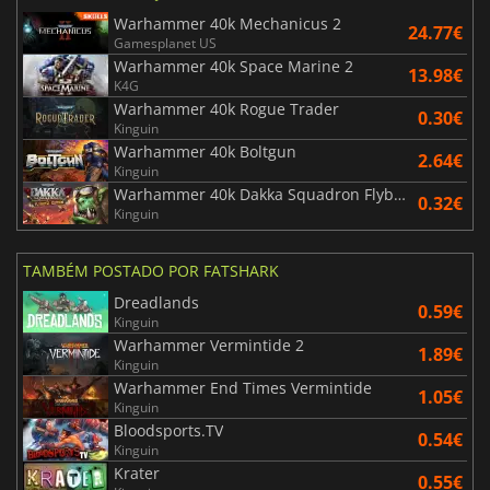
Warhammer 40k Mechanicus 2
24.77€
Gamesplanet US
Warhammer 40k Space Marine 2
13.98€
K4G
Warhammer 40k Rogue Trader
0.30€
Kinguin
Warhammer 40k Boltgun
2.64€
Kinguin
Warhammer 40k Dakka Squadron Flyboyz Edition
0.32€
Kinguin
TAMBÉM POSTADO POR FATSHARK
Dreadlands
0.59€
Kinguin
Warhammer Vermintide 2
1.89€
Kinguin
Warhammer End Times Vermintide
1.05€
Kinguin
Bloodsports.TV
0.54€
Kinguin
Krater
0.55€