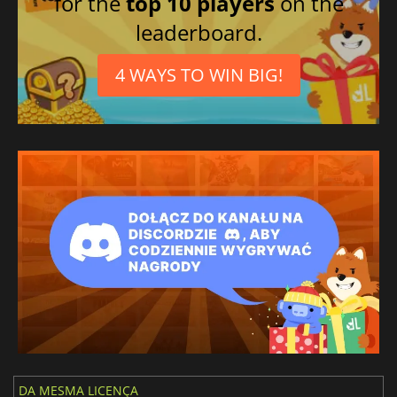
for the
top 10 players
on the
leaderboard.
4 WAYS TO WIN BIG!
DA MESMA LICENÇA