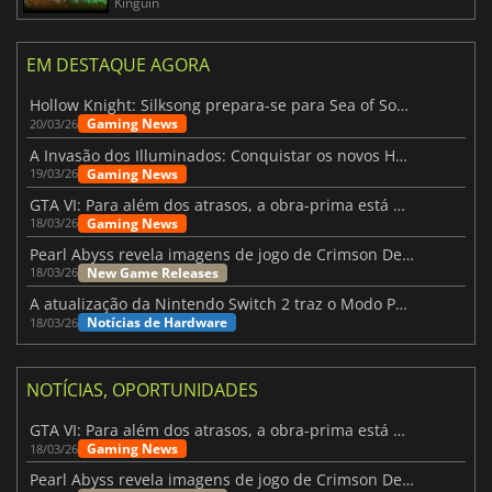
Kinguin
EM DESTAQUE AGORA
Hollow Knight: Silksong prepara-se para Sea of Sorrow com um patch
Gaming News
20/03/26
A Invasão dos Illuminados: Conquistar os novos Helldivers 2 Atualização!
Gaming News
19/03/26
GTA VI: Para além dos atrasos, a obra-prima está quase a chegar
Gaming News
18/03/26
Pearl Abyss revela imagens de jogo de Crimson Desert para a PS5
New Game Releases
18/03/26
A atualização da Nintendo Switch 2 traz o Modo Portátil aos jogos mais antigos da Switch
Notícias de Hardware
18/03/26
NOTÍCIAS, OPORTUNIDADES
GTA VI: Para além dos atrasos, a obra-prima está quase a chegar
Gaming News
18/03/26
Pearl Abyss revela imagens de jogo de Crimson Desert para a PS5