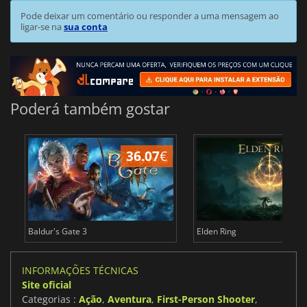
Pode deixar um comentário ou responder a uma mensagem ao
ligar-se na
sua conta
Poderá também gostar
36.07
€
4
Baldur's Gate 3
Elden Ring
INFORMAÇÕES TÉCNICAS
Site oficial
Categorias :
Ação
,
Aventura
,
First-Person Shooter
,