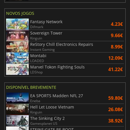
NOVOS JOGOS
Fantasy Network
4.23€
Difmark
Sovereign Tower
9.66€
Kinguin
ReStory Chill Electronics Repairs
8.99€
Instant Gaming
Montabi
12.09€
LOADED
Marvel Tokon Fighting Souls
41.22€
LDShop
DISPONÍVEL BREVEMENTE
EA SPORTS Madden NFL 27
59.80€
Eneba
Hell Let Loose Vietnam
26.08€
Kinguin
The Sinking City 2
38.92€
Gamesplanet US
STEINS;GATE RE BOOT