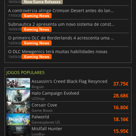
New Game Releases
18/03/26
A controvérsia atinge Crimson Desert antes do lançamento
Gaming News
17/03/26
Subnautica 2 apresenta um novo sistema de construção de bases
Gaming News
16/03/26
O primeiro DLC de Borderlands 4 acrescenta uma nova personagem e muito mais
Gaming News
13/03/26
O DLC Mewgenics terá muitas habilidades novas
Gaming News
13/03/26
JOGOS POPULARES
Assassin's Creed Black Flag Resynced
37.75€
Kinguin
Halo Campaign Evolved
28.68€
LDShop
Corsair Cove
16.80€
Game Boost
Palworld
18.16€
Gamesplanet US
Mistfall Hunter
15.95€
LootBar