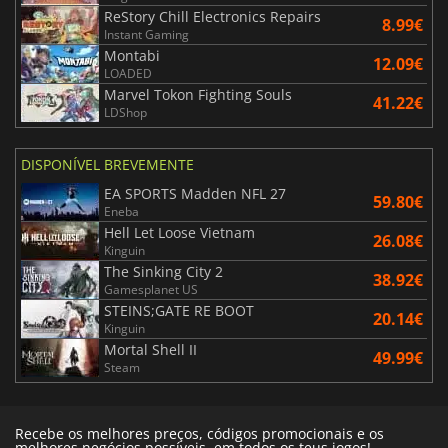
ReStory Chill Electronics Repairs
8.99€
Instant Gaming
Montabi
12.09€
LOADED
Marvel Tokon Fighting Souls
41.22€
LDShop
DISPONÍVEL BREVEMENTE
EA SPORTS Madden NFL 27
59.80€
Eneba
Hell Let Loose Vietnam
26.08€
Kinguin
The Sinking City 2
38.92€
Gamesplanet US
STEINS;GATE RE BOOT
20.14€
Kinguin
Mortal Shell II
49.99€
Steam
Recebe os melhores preços, códigos promocionais e os
melhores negócios possíveis, em todos os teus jogos!