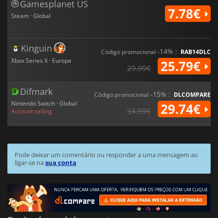
Gamesplanet US
7.78€
Steam · Global
Kinguin
-14% :
Código promocional
RAB14DLC
Xbox Series X · Europe
25.79€
29.99€
Difmark
-15% :
Código promocional
DLCOMPARE
Nintendo Switch · Global
29.74€
34.99€
Account selling
Pode deixar um comentário ou responder a uma mensagem ao
ligar-se na
sua conta