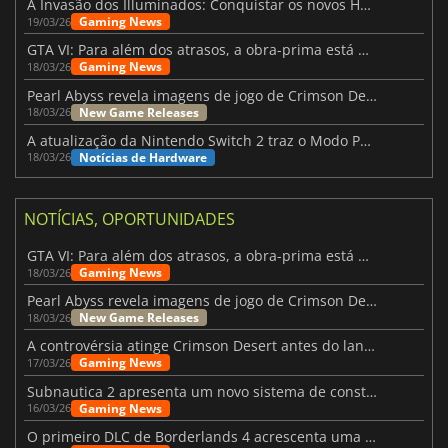
A Invasão dos Illuminados: Conquistar os novos Helldivers 2 Atualização!
Gaming News
19/03/26
GTA VI: Para além dos atrasos, a obra-prima está quase a chegar
Gaming News
18/03/26
Pearl Abyss revela imagens de jogo de Crimson Desert para a PS5
New Game Releases
18/03/26
A atualização da Nintendo Switch 2 traz o Modo Portátil aos jogos mais antigos da Switch
Notícias de Hardware
18/03/26
NOTÍCIAS, OPORTUNIDADES
GTA VI: Para além dos atrasos, a obra-prima está quase a chegar
Gaming News
18/03/26
Pearl Abyss revela imagens de jogo de Crimson Desert para a PS5
New Game Releases
18/03/26
A controvérsia atinge Crimson Desert antes do lançamento
Gaming News
17/03/26
Subnautica 2 apresenta um novo sistema de construção de bases
Gaming News
16/03/26
O primeiro DLC de Borderlands 4 acrescenta uma nova personagem e muito mais