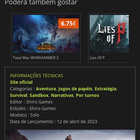
Poderá também gostar
6.75
€
1
Total War WARHAMMER 3
Lies Of P
INFORMAÇÕES TÉCNICAS
Site oficial
Categorias :
Aventura
,
Jogos de papéis
,
Estratégia
,
Survival
,
Sandbox
,
Narrativas
,
Por turnos
Editor : Shiro Games
Estúdio : Shiro Games
Modo(s) : Solo
Data de Lançamento : 12 de abril de 2023