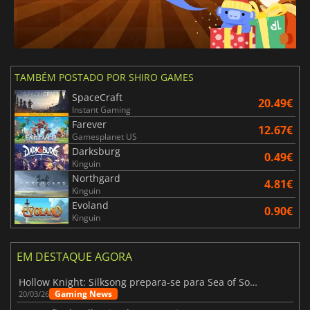
TAMBÉM POSTADO POR SHIRO GAMES
SpaceCraft
20.49€
Instant Gaming
Farever
12.67€
Gamesplanet US
Darksburg
0.49€
Kinguin
Northgard
4.81€
Kinguin
Evoland
0.90€
Kinguin
EM DESTAQUE AGORA
Hollow Knight: Silksong prepara-se para Sea of Sorrow com um patch
Gaming News
20/03/26