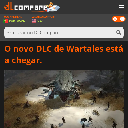
YOU ARE HERE
WE ALSO SUPPORT
Dark
JOGOS
PORTUGAL
USA
mode
GAME CARDS
SOFTWARE
O novo DLC de Wartales está
REWARDS
a chegar.
HARDWARE
NOTÍCIAS
ENTRAR OU REGISTAR