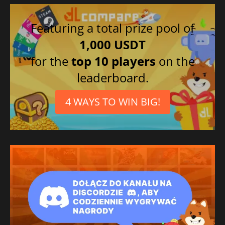
Featuring a total prize pool of
1,000 USDT
for the
top 10 players
on the
leaderboard.
4 WAYS TO WIN BIG!