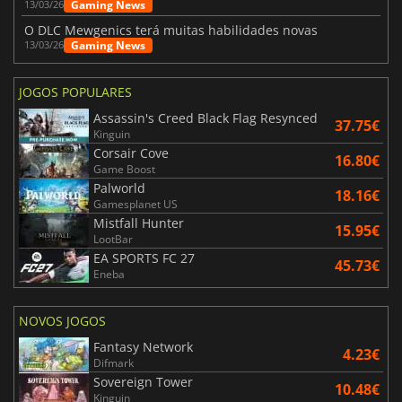
Gaming News
13/03/26
O DLC Mewgenics terá muitas habilidades novas
Gaming News
13/03/26
JOGOS POPULARES
Assassin's Creed Black Flag Resynced
37.75€
Kinguin
Corsair Cove
16.80€
Game Boost
Palworld
18.16€
Gamesplanet US
Mistfall Hunter
15.95€
LootBar
EA SPORTS FC 27
45.73€
Eneba
NOVOS JOGOS
Fantasy Network
4.23€
Difmark
Sovereign Tower
10.48€
Kinguin