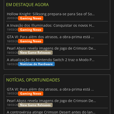
EM DESTAQUE AGORA
Hollow Knight: Silksong prepara-se para Sea of Sorrow com um patch
Gaming News
20/03/26
A Invasão dos Illuminados: Conquistar os novos Helldivers 2 Atualização!
Gaming News
19/03/26
GTA VI: Para além dos atrasos, a obra-prima está quase a chegar
Gaming News
18/03/26
Pearl Abyss revela imagens de jogo de Crimson Desert para a PS5
New Game Releases
18/03/26
A atualização da Nintendo Switch 2 traz o Modo Portátil aos jogos mais antigos da Switch
Notícias de Hardware
18/03/26
NOTÍCIAS, OPORTUNIDADES
GTA VI: Para além dos atrasos, a obra-prima está quase a chegar
Gaming News
18/03/26
Pearl Abyss revela imagens de jogo de Crimson Desert para a PS5
New Game Releases
18/03/26
A controvérsia atinge Crimson Desert antes do lançamento