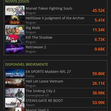
NOVOS JOGOS
Marvel Tokon Fighting Souls
45.52€
Kinguin
HellSlave II Judgment of the Archon
5.41€
Kinguin
Big Walk
11.34€
Kinguin
Kill The Shadow
6.73€
Kinguin
Retrowave 2
0.68€
Kinguin
DISPONÍVEL BREVEMENTE
EA SPORTS Madden NFL 27
59.80€
Eneba
Hell Let Loose Vietnam
26.11€
Kinguin
The Sinking City 2
38.98€
Gamesplanet US
STEINS;GATE RE BOOT
53.99€
Steam
Mortal Shell II