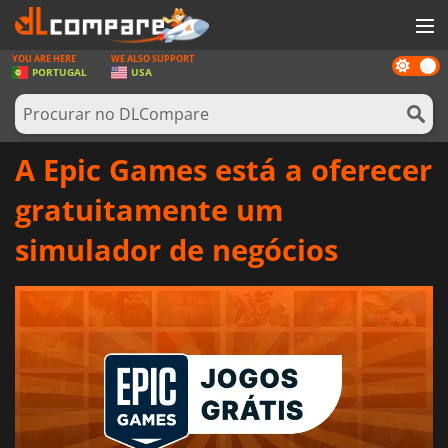
YOU ARE HERE
WE ALSO SUPPORT
Dark
JOGOS
PORTUGAL
USA
mode
GAME CARDS
SOFTWARE
A Epic Games está a oferecer
REWARDS
gratuitamente um
HARDWARE
simulador de negócios
NOTÍCIAS
ENTRAR OU REGISTAR