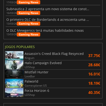
Gaming News
17/03/26
Subnautica 2 apresenta um novo sistema de construção de bases
Gaming News
16/03/26
O primeiro DLC de Borderlands 4 acrescenta uma nova personagem e muito mais
Gaming News
13/03/26
O DLC Mewgenics terá muitas habilidades novas
Gaming News
13/03/26
JOGOS POPULARES
Assassin's Creed Black Flag Resynced
37.75€
Kinguin
Halo Campaign Evolved
28.68€
LDShop
Mistfall Hunter
16.01€
LootBar
Palworld
18.19€
Gamesplanet US
Forza Horizon 6
40.35€
LDShop