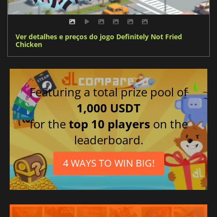
Ver detalhes e preços do jogo Definitely Not Fried
Chicken
Featuring a total prize pool of
1,000 USDT
for the
top 10 players
on the
leaderboard.
4 WAYS TO WIN BIG!