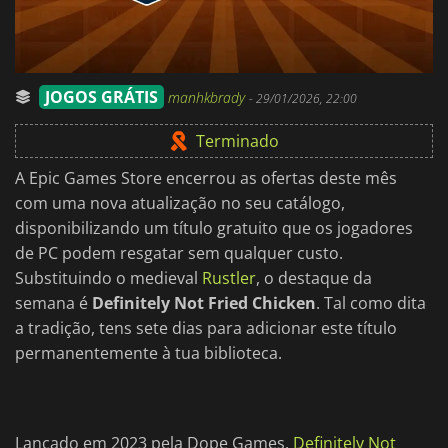
JOGOS GRÁTIS
manhkbrady
-
29/01/2026, 22:00
Terminado
A Epic Games Store encerrou as ofertas deste mês
com uma nova atualização no seu catálogo,
disponibilizando um título gratuito que os jogadores
de PC podem resgatar sem qualquer custo.
Substituindo o medieval
Rustler
, o destaque da
semana é
Definitely Not Fried Chicken
. Tal como dita
a tradição, tens sete dias para adicionar este título
permanentemente à tua biblioteca.
Lançado em 2023 pela Dope Games,
Definitely Not