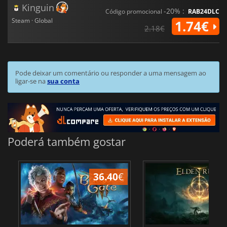
Kinguin
-20% :
Código promocional
RAB24DLC
Steam · Global
1.74€
2.18€
Pode deixar um comentário ou responder a uma mensagem ao
ligar-se na
sua conta
Poderá também gostar
36.40
€
4