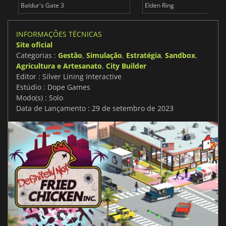
Baldur's Gate 3
Elden Ring
INFORMAÇÕES TÉCNICAS
Site oficial
Categorias :
Gestão
,
Simulação
,
Estratégia
,
Sandbox
,
Agricultura e Artesanato
,
City Builder
Editor : Silver Lining Interactive
Estúdio : Dope Games
Modo(s) : Solo
Data de Lançamento : 29 de setembro de 2023