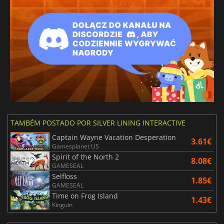
TAMBÉM POSTADO POR SILVER LINING INTERACTIVE
Captain Wayne Vacation Desperation
3.61€
Gamesplanet US
Spirit of the North 2
8.08€
GAMESEAL
Selfloss
1.85€
GAMESEAL
Time on Frog Island
1.43€
Kinguin