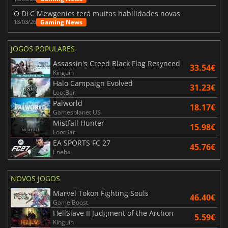
O DLC Mewgenics terá muitas habilidades novas
Gaming News
13/03/26
JOGOS POPULARES
Assassin's Creed Black Flag Resynced
33.54€
Kinguin
Halo Campaign Evolved
31.23€
LootBar
Palworld
18.17€
Gamesplanet US
Mistfall Hunter
15.98€
LootBar
EA SPORTS FC 27
45.76€
Eneba
NOVOS JOGOS
Marvel Tokon Fighting Souls
46.40€
Game Boost
HellSlave II Judgment of the Archon
5.59€
Kinguin