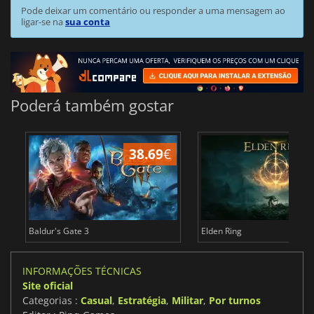
Pode deixar um comentário ou responder a uma mensagem ao
ligar-se na
sua conta
Poderá também gostar
38.69
€
4
Baldur's Gate 3
Elden Ring
INFORMAÇÕES TÉCNICAS
Site oficial
Categorias :
Casual
,
Estratégia
,
Militar
,
Por turnos