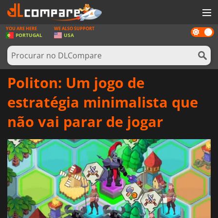
YOU ARE HERE
WE ALSO SUPPORT
Dark
JOGOS
PORTUGAL
USA
mode
GAME CARDS
SOFTWARE
Politon: Um jogo de
REWARDS
estratégia minimalista que
HARDWARE
não vai parar de jogar
NOTÍCIAS
ENTRAR OU REGISTAR