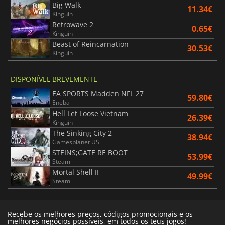
Big Walk
11.34€
Kinguin
Retrowave 2
0.65€
Kinguin
Beast of Reincarnation
30.53€
Kinguin
DISPONÍVEL BREVEMENTE
EA SPORTS Madden NFL 27
59.80€
Eneba
Hell Let Loose Vietnam
26.39€
Kinguin
The Sinking City 2
38.94€
Gamesplanet US
STEINS;GATE RE BOOT
53.99€
Steam
Mortal Shell II
49.99€
Steam
Recebe os melhores preços, códigos promocionais e os
melhores negócios possíveis, em todos os teus jogos!