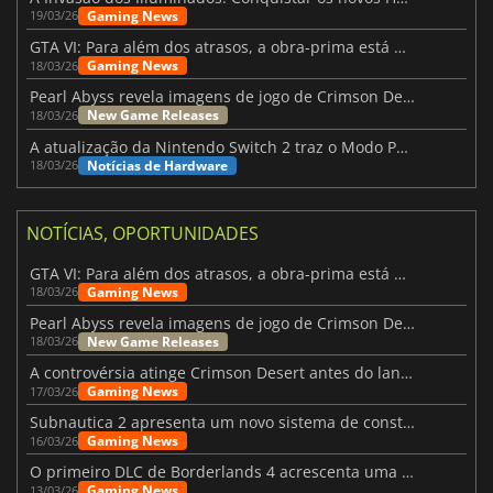
Gaming News
19/03/26
GTA VI: Para além dos atrasos, a obra-prima está quase a chegar
Gaming News
18/03/26
Pearl Abyss revela imagens de jogo de Crimson Desert para a PS5
New Game Releases
18/03/26
A atualização da Nintendo Switch 2 traz o Modo Portátil aos jogos mais antigos da Switch
Notícias de Hardware
18/03/26
NOTÍCIAS, OPORTUNIDADES
GTA VI: Para além dos atrasos, a obra-prima está quase a chegar
Gaming News
18/03/26
Pearl Abyss revela imagens de jogo de Crimson Desert para a PS5
New Game Releases
18/03/26
A controvérsia atinge Crimson Desert antes do lançamento
Gaming News
17/03/26
Subnautica 2 apresenta um novo sistema de construção de bases
Gaming News
16/03/26
O primeiro DLC de Borderlands 4 acrescenta uma nova personagem e muito mais
Gaming News
13/03/26