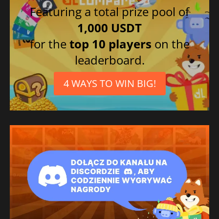
Featuring a total prize pool of
1,000 USDT
for the
top 10 players
on the
leaderboard.
4 WAYS TO WIN BIG!