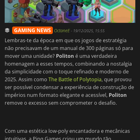
GAMING NEWS
OctaneE
-
19/12/2025, 15:55
Lembras-te da época em que os jogos de estratégia
não precisavam de um manual de 300 páginas só para
mover uma unidade?
Politon
é uma verdadeira
homenagem a esses tempos, combinando a nostalgia
da simplicidade com o toque refinado e moderno de
2025. Assim como
The Battle of Polytopia
, que provou
ser possível condensar a experiência de construção de
impérios num formato elegante e acessível,
Politon
remove o excesso sem comprometer o desafio.
Com uma estética low-poly encantadora e mecânicas
intuitivas, a Pinq Games criou um mundo tão