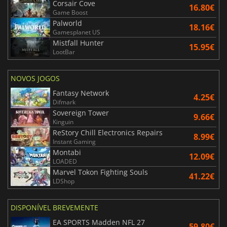
Corsair Cove
16.80€
Game Boost
Palworld
18.16€
Gamesplanet US
Mistfall Hunter
15.95€
LootBar
NOVOS JOGOS
Fantasy Network
4.25€
Difmark
Sovereign Tower
9.66€
Kinguin
ReStory Chill Electronics Repairs
8.99€
Instant Gaming
Montabi
12.09€
LOADED
Marvel Tokon Fighting Souls
41.22€
LDShop
DISPONÍVEL BREVEMENTE
EA SPORTS Madden NFL 27
59.80€