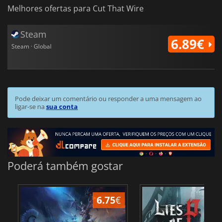
Melhores ofertas para Cut That Wire
Steam
6.89€
Steam · Global
Pode deixar um comentário ou responder a uma mensagem ao
ligar-se na
sua conta
Poderá também gostar
6.75
€
1