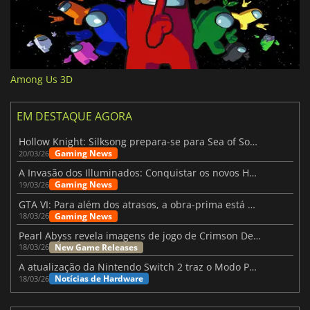
Among Us 3D
EM DESTAQUE AGORA
Hollow Knight: Silksong prepara-se para Sea of Sorrow com um patch
Gaming News
20/03/26
A Invasão dos Illuminados: Conquistar os novos Helldivers 2 Atualização!
Gaming News
19/03/26
GTA VI: Para além dos atrasos, a obra-prima está quase a chegar
Gaming News
18/03/26
Pearl Abyss revela imagens de jogo de Crimson Desert para a PS5
New Game Releases
18/03/26
A atualização da Nintendo Switch 2 traz o Modo Portátil aos jogos mais antigos da Switch
Notícias de Hardware
18/03/26