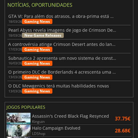
NOTÍCIAS, OPORTUNIDADES
GTA VI: Para além dos atrasos, a obra-prima está quase a chegar
Gaming News
18/03/26
Pearl Abyss revela imagens de jogo de Crimson Desert para a PS5
New Game Releases
18/03/26
A controvérsia atinge Crimson Desert antes do lançamento
Gaming News
17/03/26
Subnautica 2 apresenta um novo sistema de construção de bases
Gaming News
16/03/26
O primeiro DLC de Borderlands 4 acrescenta uma nova personagem e muito mais
Gaming News
13/03/26
O DLC Mewgenics terá muitas habilidades novas
Gaming News
13/03/26
JOGOS POPULARES
Assassin's Creed Black Flag Resynced
37.75€
Kinguin
Halo Campaign Evolved
28.68€
LDShop