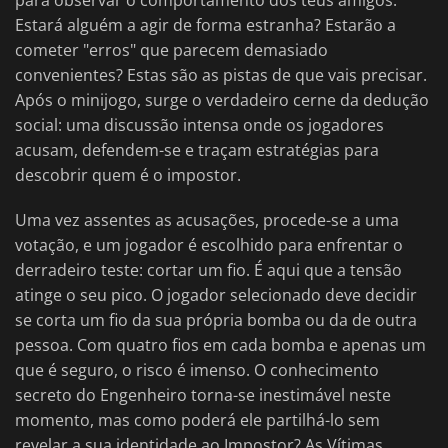
para observar o comportamento dos teus amigos.
Estará alguém a agir de forma estranha? Estarão a
cometer "erros" que parecem demasiado
convenientes? Estas são as pistas de que vais precisar.
Após o minijogo, surge o verdadeiro cerne da dedução
social: uma discussão intensa onde os jogadores
acusam, defendem-se e traçam estratégias para
descobrir quem é o impostor.
Uma vez assentes as acusações, procede-se a uma
votação, e um jogador é escolhido para enfrentar o
derradeiro teste: cortar um fio. É aqui que a tensão
atinge o seu pico. O jogador selecionado deve decidir
se corta um fio da sua própria bomba ou da de outra
pessoa. Com quatro fios em cada bomba e apenas um
que é seguro, o risco é imenso. O conhecimento
secreto do Engenheiro torna-se inestimável neste
momento, mas como poderá ele partilhá-lo sem
revelar a sua identidade ao Impostor? As Vítimas