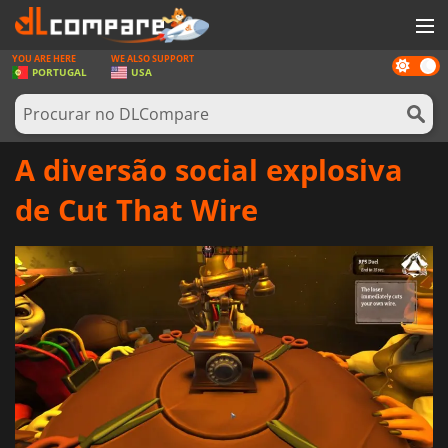
YOU ARE HERE
WE ALSO SUPPORT
Dark
JOGOS
PORTUGAL
USA
mode
GAME CARDS
SOFTWARE
A diversão social explosiva
REWARDS
de Cut That Wire
HARDWARE
NOTÍCIAS
ENTRAR OU REGISTAR