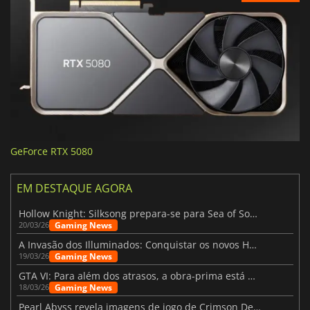
GeForce RTX 5080
EM DESTAQUE AGORA
Hollow Knight: Silksong prepara-se para Sea of Sorrow com um patch
Gaming News
20/03/26
A Invasão dos Illuminados: Conquistar os novos Helldivers 2 Atualização!
Gaming News
19/03/26
GTA VI: Para além dos atrasos, a obra-prima está quase a chegar
Gaming News
18/03/26
Pearl Abyss revela imagens de jogo de Crimson Desert para a PS5