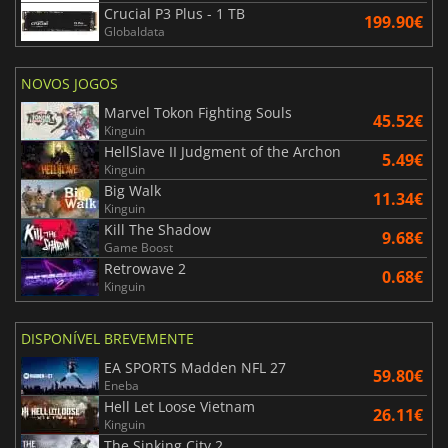
Crucial P3 Plus - 1 TB
199.90€
Globaldata
NOVOS JOGOS
Marvel Tokon Fighting Souls
45.52€
Kinguin
HellSlave II Judgment of the Archon
5.49€
Kinguin
Big Walk
11.34€
Kinguin
Kill The Shadow
9.68€
Game Boost
Retrowave 2
0.68€
Kinguin
DISPONÍVEL BREVEMENTE
EA SPORTS Madden NFL 27
59.80€
Eneba
Hell Let Loose Vietnam
26.11€
Kinguin
The Sinking City 2