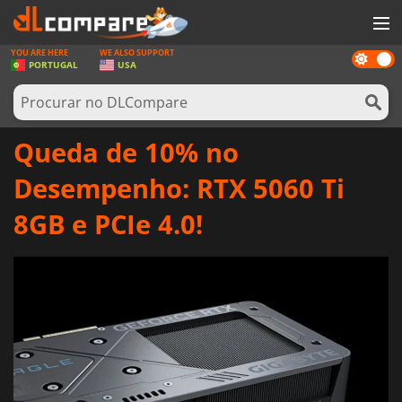
YOU ARE HERE
WE ALSO SUPPORT
Dark
JOGOS
PORTUGAL
USA
mode
GAME CARDS
SOFTWARE
Queda de 10% no
REWARDS
Desempenho: RTX 5060 Ti
HARDWARE
8GB e PCIe 4.0!
NOTÍCIAS
ENTRAR OU REGISTAR