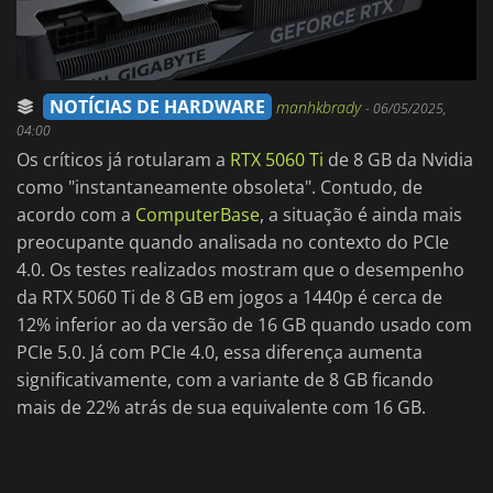
NOTÍCIAS DE HARDWARE
manhkbrady
-
06/05/2025,
04:00
Os críticos já rotularam a
RTX 5060 Ti
de 8 GB da Nvidia
como "instantaneamente obsoleta". Contudo, de
acordo com a
ComputerBase
, a situação é ainda mais
preocupante quando analisada no contexto do PCIe
4.0. Os testes realizados mostram que o desempenho
da RTX 5060 Ti de 8 GB em jogos a 1440p é cerca de
12% inferior ao da versão de 16 GB quando usado com
PCIe 5.0. Já com PCIe 4.0, essa diferença aumenta
significativamente, com a variante de 8 GB ficando
mais de 22% atrás de sua equivalente com 16 GB.