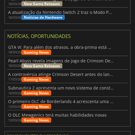
New Game Releases
18/03/26
A atualização da Nintendo Switch 2 traz o Modo Portátil aos jogos mais antigos da Switch
Notícias de Hardware
18/03/26
NOTÍCIAS, OPORTUNIDADES
GTA VI: Para além dos atrasos, a obra-prima está quase a chegar
Gaming News
18/03/26
Pearl Abyss revela imagens de jogo de Crimson Desert para a PS5
New Game Releases
18/03/26
A controvérsia atinge Crimson Desert antes do lançamento
Gaming News
17/03/26
Subnautica 2 apresenta um novo sistema de construção de bases
Gaming News
16/03/26
O primeiro DLC de Borderlands 4 acrescenta uma nova personagem e muito mais
Gaming News
13/03/26
O DLC Mewgenics terá muitas habilidades novas
Gaming News
13/03/26