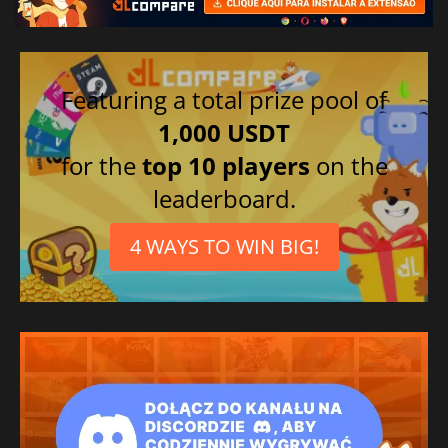
Featuring a total prize pool of
1,000 USDT
for the
top 10 players
on the
leaderboard.
4 WAYS TO WIN BIG!