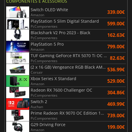
COMPONENTES E ACESSÓRIOS
Switch OLED White
339.00€
Amazon
PlayStation 5 Slim Digital Standard
599.00€
PcComponentes
Blackshark V2 Pro 2023 - Black
162.63€
PcComponentes
PlayStation 5 Pro
799.00€
Amazon
TUF Gaming GeForce RTX 5070 Ti OC White Edition 16GB
82.63€
PcComponentes
(2 x 16 GB) Vengeance RGB Black AMD Expo 6000 MHz - CAS 30
536.99€
Corsair
Xbox Series X Standard
529.00€
Amazon
Radeon RX 7600 Challenger OC
304.86€
PcComponentes
Switch 2
469.99€
Auchan
Prime Radeon RX 9070 OC Edition 16GB
739.00€
PcComponentes
G29 Driving Force
199.00€
Amazon