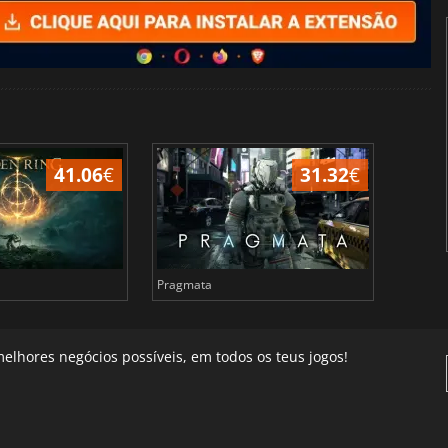
41.06
€
31.32
€
Pragmata
Total 
elhores negócios possíveis, em todos os teus jogos!