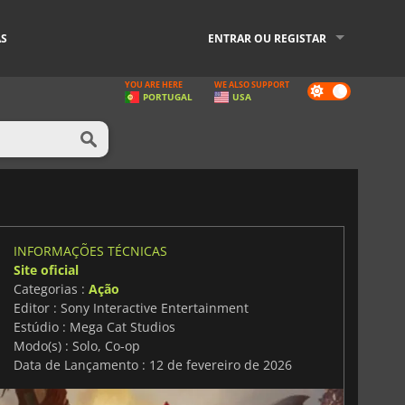
AS
ENTRAR OU REGISTAR
YOU ARE HERE
WE ALSO SUPPORT
Dark
PORTUGAL
USA
mode
INFORMAÇÕES TÉCNICAS
Site oficial
Categorias :
Ação
Editor : Sony Interactive Entertainment
Estúdio : Mega Cat Studios
Modo(s) : Solo, Co-op
Data de Lançamento : 12 de fevereiro de 2026