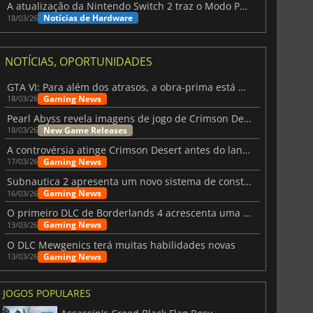
A atualização da Nintendo Switch 2 traz o Modo Portátil aos jogos mais antigos da Switch
Notícias de Hardware
18/03/26
NOTÍCIAS, OPORTUNIDADES
GTA VI: Para além dos atrasos, a obra-prima está quase a chegar
Gaming News
18/03/26
Pearl Abyss revela imagens de jogo de Crimson Desert para a PS5
New Game Releases
18/03/26
A controvérsia atinge Crimson Desert antes do lançamento
Gaming News
17/03/26
Subnautica 2 apresenta um novo sistema de construção de bases
Gaming News
16/03/26
O primeiro DLC de Borderlands 4 acrescenta uma nova personagem e muito mais
Gaming News
13/03/26
O DLC Mewgenics terá muitas habilidades novas
Gaming News
13/03/26
JOGOS POPULARES