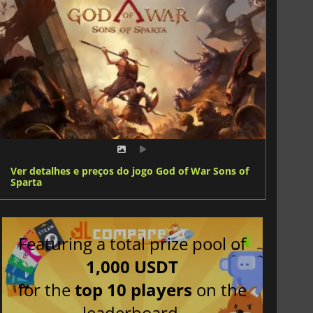
Ver detalhes e preços do jogo God of War Sons of
Sparta
Featuring a total prize pool of
1,000 USDT
for the
top 10 players
on the
leaderboard.