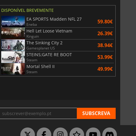
DISPONÍVEL BREVEMENTE
EA SPORTS Madden NFL 27
59.80€
Eneba
Hell Let Loose Vietnam
26.39€
Kinguin
The Sinking City 2
38.94€
Gamesplanet US
6.76
€
15.48
€
STEINS;GATE RE BOOT
53.99€
Steam
Mortal Shell II
49.99€
Steam
War WARHAMMER 3
Lies Of P