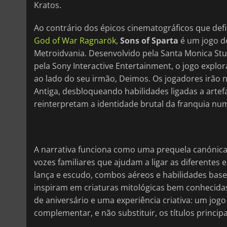
Kratos.
Ao contrário dos épicos cinematográficos que de
God of War Ragnarök
,
Sons of Sparta
é um jogo d
Metroidvania. Desenvolvido pela Santa Monica St
pela Sony Interactive Entertainment, o jogo explo
ao lado do seu irmão, Deimos. Os jogadores irão 
Antiga, desbloqueando habilidades ligadas a arte
reinterpretam a identidade brutal da franquia n
A narrativa funciona como uma prequela canónic
vozes familiares que ajudam a ligar as diferentes
lança e escudo, combos aéreos e habilidades base
inspiram em criaturas mitológicas bem conhecidas
de aniversário e uma experiência criativa: um jogo
complementar, e não substituir, os títulos principa