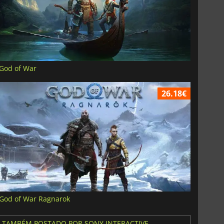
God of War
26.18€
God of War Ragnarok
TAMBÉM POSTADO POR SONY INTERACTIVE