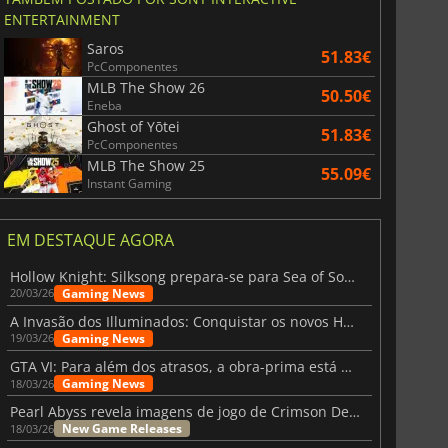
ENTERTAINMENT
Saros
51.83€
PcComponentes
MLB The Show 26
50.50€
Eneba
Ghost of Yōtei
51.83€
PcComponentes
MLB The Show 25
55.09€
Instant Gaming
EM DESTAQUE AGORA
Hollow Knight: Silksong prepara-se para Sea of Sorrow com um patch
Gaming News
20/03/26
A Invasão dos Illuminados: Conquistar os novos Helldivers 2 Atualização!
Gaming News
19/03/26
GTA VI: Para além dos atrasos, a obra-prima está quase a chegar
Gaming News
18/03/26
Pearl Abyss revela imagens de jogo de Crimson Desert para a PS5
New Game Releases
18/03/26