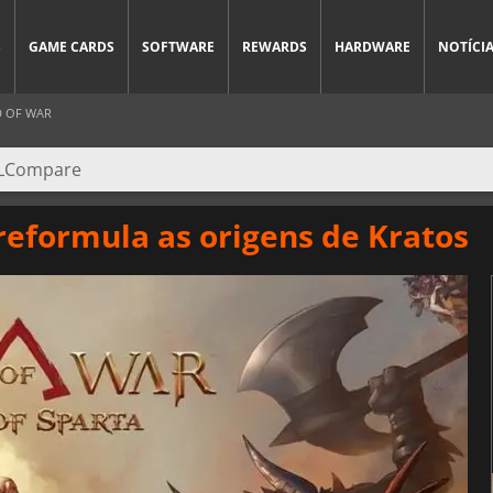
S
GAME CARDS
SOFTWARE
REWARDS
HARDWARE
NOTÍCI
D OF WAR
 reformula as origens de Kratos