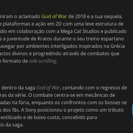
finiram o aclamado
God of War
de 2018 e a sua sequela,
e plataformas e ação em 2D com uma leve estrutura de
udio em colaboração com a Mega Cat Studios e publicado
ra a juventude de Kratos durante o seu treino espartano
navegar por ambientes interligados inspirados na Grécia
factos divinos e progredindo através de combates que
um formato de
side-scrolling
.
a dentro da saga
God of War
, contando com o regresso de
 eras da série. O combate centra-se em mecânicas de
adas na fúria, enquanto os confrontos com os bosses se
 dos fãs. A Sony posicionou o projeto como um tributo
 estilizado e de baixo custo, concebido para
is da saga.