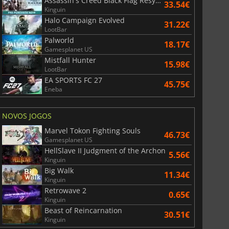
Assassin's Creed Black Flag Resynced
33.54€
Kinguin
Halo Campaign Evolved
31.22€
LootBar
Palworld
18.17€
Gamesplanet US
Mistfall Hunter
15.98€
LootBar
EA SPORTS FC 27
45.75€
Eneba
NOVOS JOGOS
Marvel Tokon Fighting Souls
46.73€
Gamesplanet US
HellSlave II Judgment of the Archon
5.56€
Kinguin
Big Walk
11.34€
Kinguin
Retrowave 2
0.65€
Kinguin
Beast of Reincarnation
30.51€
Kinguin