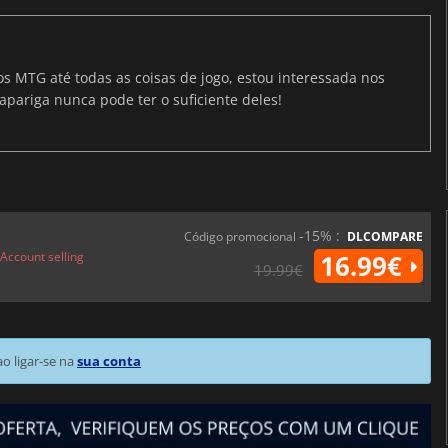
os MTG até todas as coisas de jogo, estou interessada nos
apariga nunca pode ter o suficiente deles!
-15% :
Código promocional
DLCOMPARE
Account selling
16.99€
19.99€
 ligar-se na
sua conta