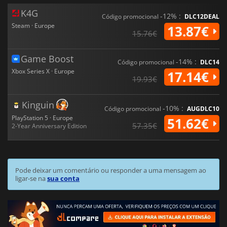
K4G
-12% :
Código promocional
DLC12DEAL
Steam · Europe
13.87€
15.76€
Game Boost
-14% :
Código promocional
DLC14
Xbox Series X · Europe
17.14€
19.93€
Kinguin
-10% :
Código promocional
AUGDLC10
PlayStation 5 · Europe
51.62€
57.35€
2-Year Anniversary Edition
Pode deixar um comentário ou responder a uma mensagem ao
ligar-se na
sua conta