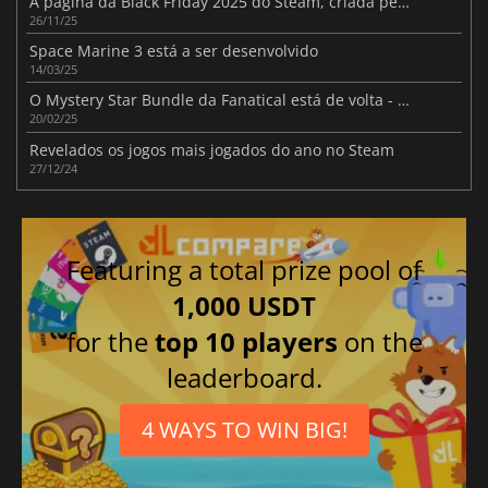
A página da Black Friday 2025 do Steam, criada pela Valve, compila todas as ofertas de destaque
26/11/25
Space Marine 3 está a ser desenvolvido
14/03/25
O Mystery Star Bundle da Fanatical está de volta - recebe um jogo surpresa por apenas $1!
20/02/25
Revelados os jogos mais jogados do ano no Steam
27/12/24
Featuring a total prize pool of
1,000 USDT
for the
top 10 players
on the
leaderboard.
4 WAYS TO WIN BIG!