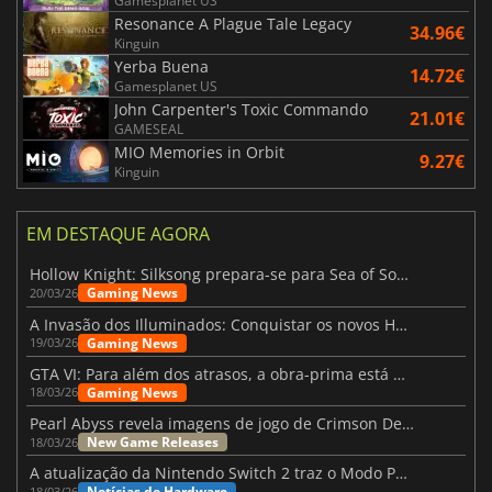
Gamesplanet US
Resonance A Plague Tale Legacy
34.96€
Kinguin
Yerba Buena
14.72€
Gamesplanet US
John Carpenter's Toxic Commando
21.01€
GAMESEAL
MIO Memories in Orbit
9.27€
Kinguin
EM DESTAQUE AGORA
Hollow Knight: Silksong prepara-se para Sea of Sorrow com um patch
Gaming News
20/03/26
A Invasão dos Illuminados: Conquistar os novos Helldivers 2 Atualização!
Gaming News
19/03/26
GTA VI: Para além dos atrasos, a obra-prima está quase a chegar
Gaming News
18/03/26
Pearl Abyss revela imagens de jogo de Crimson Desert para a PS5
New Game Releases
18/03/26
A atualização da Nintendo Switch 2 traz o Modo Portátil aos jogos mais antigos da Switch
Notícias de Hardware
18/03/26