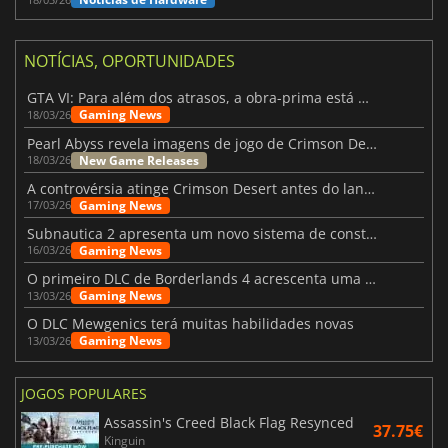
NOTÍCIAS, OPORTUNIDADES
GTA VI: Para além dos atrasos, a obra-prima está quase a chegar
Gaming News
18/03/26
Pearl Abyss revela imagens de jogo de Crimson Desert para a PS5
New Game Releases
18/03/26
A controvérsia atinge Crimson Desert antes do lançamento
Gaming News
17/03/26
Subnautica 2 apresenta um novo sistema de construção de bases
Gaming News
16/03/26
O primeiro DLC de Borderlands 4 acrescenta uma nova personagem e muito mais
Gaming News
13/03/26
O DLC Mewgenics terá muitas habilidades novas
Gaming News
13/03/26
JOGOS POPULARES
Assassin's Creed Black Flag Resynced
37.75€
Kinguin