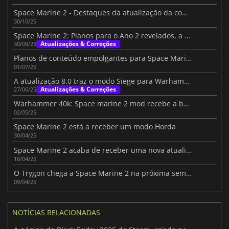
Space Marine 2 - Destaques da atualização da comunidade de outubro
30/10/25
Space Marine 2: Planos para o Ano 2 revelados, a atualização chega a 4 de setembro
Atualizações & Correções
30/08/25
Planos de conteúdo empolgantes para Space Marine 2 após o Siege
01/07/25
A atualização 8.0 traz o modo Siege para Warhammer 40K: Space Marine 2
Atualizações & Correções
27/06/25
Warhammer 40k: Space marine 2 mod recebe a bênção dos criadores
02/05/25
Space Marine 2 está a receber um modo Horda
30/04/25
Space Marine 2 acaba de receber uma nova atualização Trygon
16/04/25
O Trygon chega a Space Marine 2 na próxima semana
09/04/25
NOTÍCIAS RELACIONADAS