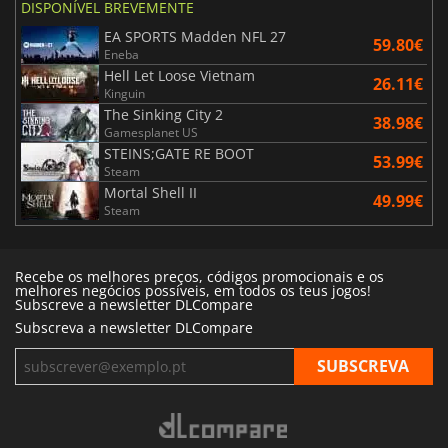
DISPONÍVEL BREVEMENTE
EA SPORTS Madden NFL 27
59.80€
Eneba
Hell Let Loose Vietnam
26.11€
Kinguin
The Sinking City 2
38.98€
Gamesplanet US
STEINS;GATE RE BOOT
53.99€
Steam
Mortal Shell II
49.99€
Steam
Recebe os melhores preços, códigos promocionais e os
melhores negócios possíveis, em todos os teus jogos!
Subscreve a newsletter DLCompare
Subscreva a newsletter DLCompare