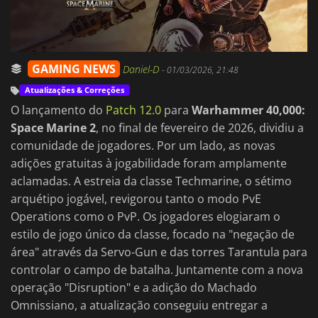
GAMING NEWS
Daniel-D
-
01/03/2026, 21:48
Atualizações & Correções
O lançamento do
Patch 12.0
para
Warhammer 40,000:
Space Marine 2
, no final de fevereiro de 2026, dividiu a
comunidade de jogadores. Por um lado, as novas
adições gratuitas à jogabilidade foram amplamente
aclamadas. A estreia da classe Techmarine, o sétimo
arquétipo jogável, revigorou tanto o modo PvE
Operations como o PvP. Os jogadores elogiaram o
estilo de jogo único da classe, focado na "negação de
área" através da Servo-Gun e das torres Tarantula para
controlar o campo de batalha. Juntamente com a nova
operação "Disruption" e a adição do Machado
Omnissiano, a atualização conseguiu entregar a