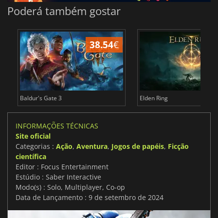
Poderá também gostar
38.54
€
4
Baldur's Gate 3
Elden Ring
INFORMAÇÕES TÉCNICAS
Site oficial
Categorias :
Ação
,
Aventura
,
Jogos de papéis
,
Ficção
científica
Editor : Focus Entertainment
Estúdio : Saber Interactive
Modo(s) : Solo, Multiplayer, Co-op
Data de Lançamento : 9 de setembro de 2024