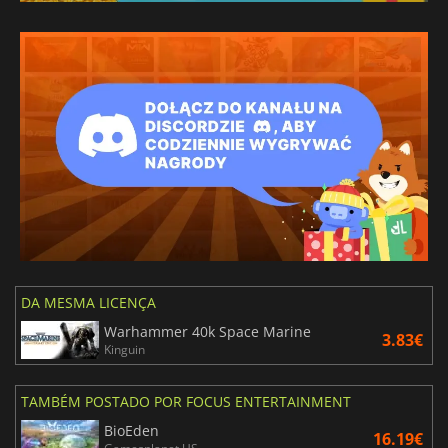
DA MESMA LICENÇA
Warhammer 40k Space Marine
3.83€
Kinguin
TAMBÉM POSTADO POR FOCUS ENTERTAINMENT
BioEden
16.19€