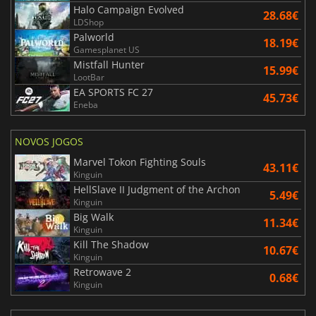
Halo Campaign Evolved
28.68€
LDShop
Palworld
18.19€
Gamesplanet US
Mistfall Hunter
15.99€
LootBar
EA SPORTS FC 27
45.73€
Eneba
NOVOS JOGOS
Marvel Tokon Fighting Souls
43.11€
Kinguin
HellSlave II Judgment of the Archon
5.49€
Kinguin
Big Walk
11.34€
Kinguin
Kill The Shadow
10.67€
Kinguin
Retrowave 2
0.68€
Kinguin