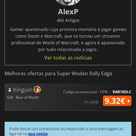
AlexP
465 Artigos
Gamer apaixonado cuja primeira memória é jogar games
como Doom e Warcraft, que se tornou um streamer
profissional de World of Warcraft, e agora é apaixonado
por tudo relacionado a jogos.
Ver todas as notícias
Melhores ofertas para Super Woden Rally Edge
Kinguin
-16% :
Código promocional
RAB18DLC
Gift · Rest of World
9.32€
11.09€
Pode deixar um comentário ou responder a uma mensagem ao
ligar-se na
sua conta