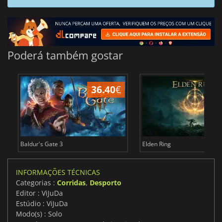
Poderá também gostar
36.40
€
4
Baldur's Gate 3
Elden Ring
INFORMAÇÕES TÉCNICAS
Categorias :
Corridas
,
Desporto
Editor : ViJuDa
Estúdio : ViJuDa
Modo(s) : Solo