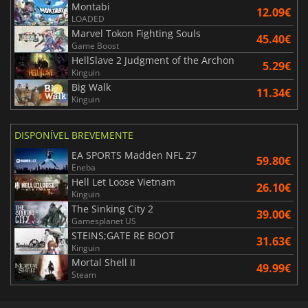
Montabi
12.09€
LOADED
Marvel Tokon Fighting Souls
45.40€
Game Boost
HellSlave 2 Judgment of the Archon
5.29€
Kinguin
Big Walk
11.34€
Kinguin
DISPONÍVEL BREVEMENTE
EA SPORTS Madden NFL 27
59.80€
Eneba
Hell Let Loose Vietnam
26.10€
Kinguin
The Sinking City 2
39.00€
Gamesplanet US
STEINS;GATE RE BOOT
31.63€
Kinguin
Mortal Shell II
49.99€
Steam