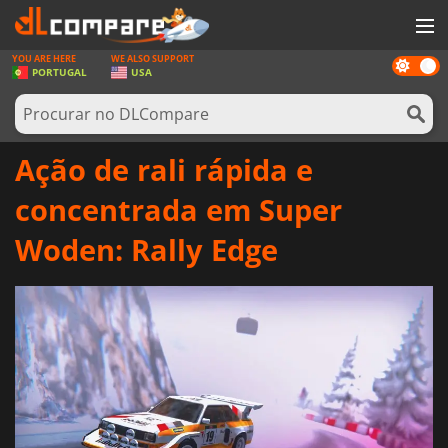
YOU ARE HERE
WE ALSO SUPPORT
Dark
JOGOS
PORTUGAL
USA
mode
GAME CARDS
SOFTWARE
Ação de rali rápida e
REWARDS
concentrada em Super
HARDWARE
Woden: Rally Edge
NOTÍCIAS
ENTRAR OU REGISTAR