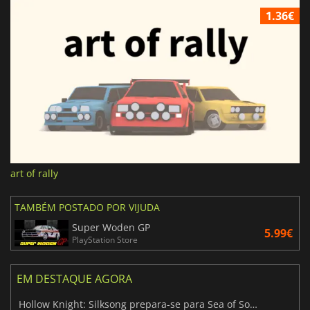
1.36€
art of rally
TAMBÉM POSTADO POR VIJUDA
Super Woden GP
5.99€
PlayStation Store
EM DESTAQUE AGORA
Hollow Knight: Silksong prepara-se para Sea of Sorrow com um patch