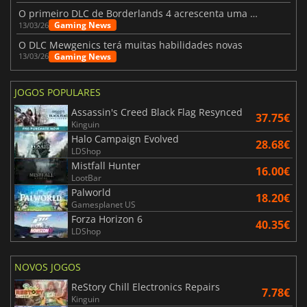
O primeiro DLC de Borderlands 4 acrescenta uma nova personagem e muito mais
Gaming News
13/03/26
O DLC Mewgenics terá muitas habilidades novas
Gaming News
13/03/26
JOGOS POPULARES
Assassin's Creed Black Flag Resynced
37.75€
Kinguin
Halo Campaign Evolved
28.68€
LDShop
Mistfall Hunter
16.00€
LootBar
Palworld
18.20€
Gamesplanet US
Forza Horizon 6
40.35€
LDShop
NOVOS JOGOS
ReStory Chill Electronics Repairs
7.78€
Kinguin