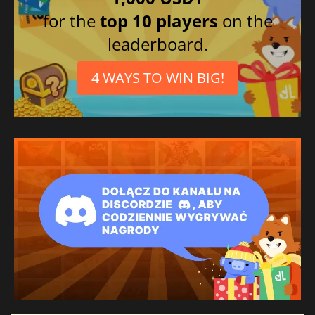
for the
top 10 players
on the
leaderboard.
4 WAYS TO WIN BIG!