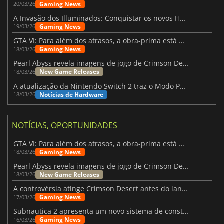
Gaming News
20/03/26
A Invasão dos Illuminados: Conquistar os novos Helldivers 2 Atualização!
Gaming News
19/03/26
GTA VI: Para além dos atrasos, a obra-prima está quase a chegar
Gaming News
18/03/26
Pearl Abyss revela imagens de jogo de Crimson Desert para a PS5
New Game Releases
18/03/26
A atualização da Nintendo Switch 2 traz o Modo Portátil aos jogos mais antigos da Switch
Notícias de Hardware
18/03/26
NOTÍCIAS, OPORTUNIDADES
GTA VI: Para além dos atrasos, a obra-prima está quase a chegar
Gaming News
18/03/26
Pearl Abyss revela imagens de jogo de Crimson Desert para a PS5
New Game Releases
18/03/26
A controvérsia atinge Crimson Desert antes do lançamento
Gaming News
17/03/26
Subnautica 2 apresenta um novo sistema de construção de bases
Gaming News
16/03/26