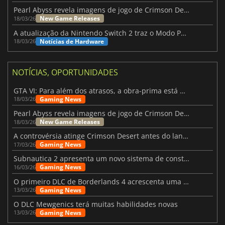
Pearl Abyss revela imagens de jogo de Crimson Desert para a PS5
New Game Releases
18/03/26
A atualização da Nintendo Switch 2 traz o Modo Portátil aos jogos mais antigos da Switch
Notícias de Hardware
18/03/26
NOTÍCIAS, OPORTUNIDADES
GTA VI: Para além dos atrasos, a obra-prima está quase a chegar
Gaming News
18/03/26
Pearl Abyss revela imagens de jogo de Crimson Desert para a PS5
New Game Releases
18/03/26
A controvérsia atinge Crimson Desert antes do lançamento
Gaming News
17/03/26
Subnautica 2 apresenta um novo sistema de construção de bases
Gaming News
16/03/26
O primeiro DLC de Borderlands 4 acrescenta uma nova personagem e muito mais
Gaming News
13/03/26
O DLC Mewgenics terá muitas habilidades novas
Gaming News
13/03/26