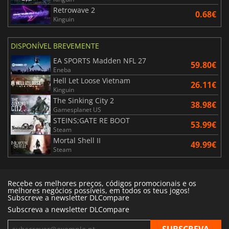
Retrowave 2
0.68€
Kinguin
DISPONÍVEL BREVEMENTE
EA SPORTS Madden NFL 27
59.80€
Eneba
Hell Let Loose Vietnam
26.11€
Kinguin
The Sinking City 2
38.98€
Gamesplanet US
STEINS;GATE RE BOOT
53.99€
Steam
Mortal Shell II
49.99€
Steam
Recebe os melhores preços, códigos promocionais e os
melhores negócios possíveis, em todos os teus jogos!
Subscreve a newsletter DLCompare
Subscreva a newsletter DLCompare