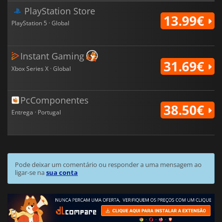
PlayStation Store
13.99€
PlayStation 5 · Global
Instant Gaming
31.69€
Xbox Series X · Global
PcComponentes
38.50€
Entrega · Portugal
Pode deixar um comentário ou responder a uma mensagem ao
ligar-se na
sua conta