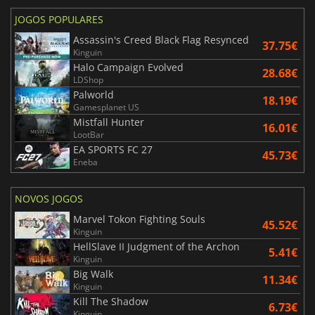
JOGOS POPULARES
Assassin's Creed Black Flag Resynced
37.75€
Kinguin
Halo Campaign Evolved
28.68€
LDShop
Palworld
18.19€
Gamesplanet US
Mistfall Hunter
16.01€
LootBar
EA SPORTS FC 27
45.73€
Eneba
NOVOS JOGOS
Marvel Tokon Fighting Souls
45.52€
Kinguin
HellSlave II Judgment of the Archon
5.41€
Kinguin
Big Walk
11.34€
Kinguin
Kill The Shadow
6.73€
Kinguin