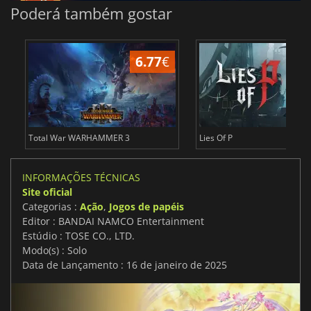
Poderá também gostar
6.77
€
1
Total War WARHAMMER 3
Lies Of P
INFORMAÇÕES TÉCNICAS
Site oficial
Categorias :
Ação
,
Jogos de papéis
Editor : BANDAI NAMCO Entertainment
Estúdio : TOSE CO., LTD.
Modo(s) : Solo
Data de Lançamento : 16 de janeiro de 2025