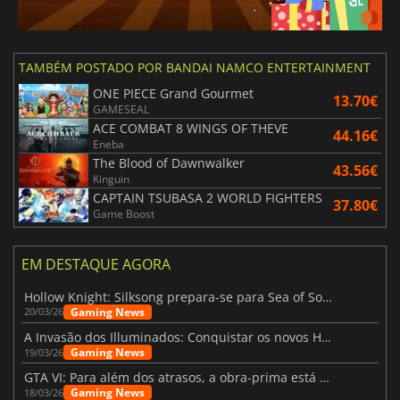
TAMBÉM POSTADO POR BANDAI NAMCO ENTERTAINMENT
ONE PIECE Grand Gourmet
13.70€
GAMESEAL
ACE COMBAT 8 WINGS OF THEVE
44.16€
Eneba
The Blood of Dawnwalker
43.56€
Kinguin
CAPTAIN TSUBASA 2 WORLD FIGHTERS
37.80€
Game Boost
EM DESTAQUE AGORA
Hollow Knight: Silksong prepara-se para Sea of Sorrow com um patch
Gaming News
20/03/26
A Invasão dos Illuminados: Conquistar os novos Helldivers 2 Atualização!
Gaming News
19/03/26
GTA VI: Para além dos atrasos, a obra-prima está quase a chegar
Gaming News
18/03/26