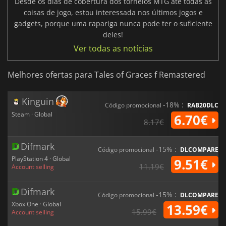
Desde os dias de cobertura dos torneios MTG até todas as
coisas de jogo, estou interessada nos últimos jogos e
gadgets, porque uma rapariga nunca pode ter o suficiente
deles!
Ver todas as notícias
Melhores ofertas para Tales of Graces f Remastered
Kinguin
-18% :
Código promocional
RAB20DLC
Steam · Global
6.70€
8.17€
Difmark
-15% :
Código promocional
DLCOMPARE
PlayStation 4 · Global
9.51€
11.19€
Account selling
Difmark
-15% :
Código promocional
DLCOMPARE
Xbox One · Global
13.59€
15.99€
Account selling