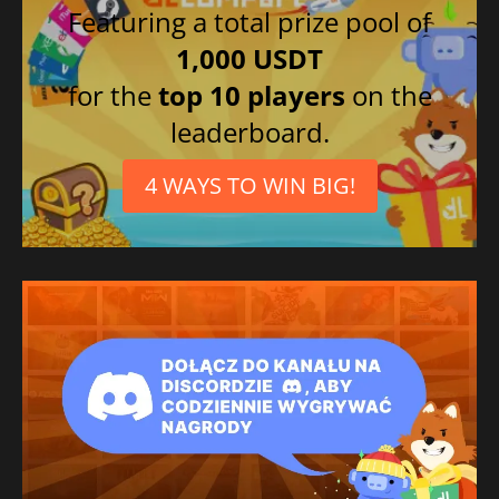
Featuring a total prize pool of
1,000 USDT
for the
top 10 players
on the
leaderboard.
4 WAYS TO WIN BIG!