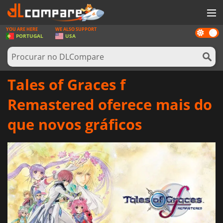
YOU ARE HERE
WE ALSO SUPPORT
Dark
JOGOS
PORTUGAL
USA
mode
GAME CARDS
SOFTWARE
Tales of Graces f
REWARDS
Remastered oferece mais do
HARDWARE
que novos gráficos
NOTÍCIAS
ENTRAR OU REGISTAR