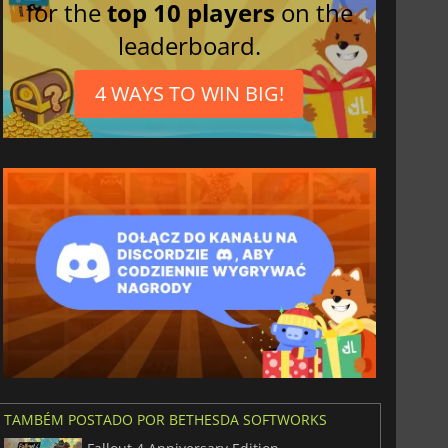
for the
top 10 players
on the
leaderboard.
4 WAYS TO WIN BIG!
TAMBÉM POSTADO POR BETHESDA SOFTWORKS