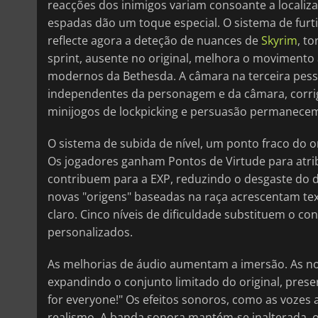
reacções dos inimigos variam consoante a localiza
espadas dão um toque especial. O sistema de furti
reflecte agora a deteção de nuances de
Skyrim
, t
sprint, ausente no original, melhora o movimento à
modernos da Bethesda. A câmara na terceira pes
independentes da personagem e da câmara, corrigi
minijogos de lockpicking e persuasão permanecem
O sistema de subida de nível, um ponto fraco do o
Os jogadores ganham Pontos de Virtude para atribu
contribuem para a EXP, reduzindo o desgaste do de
novas "origens" baseadas na raça acrescentam te
claro. Cinco níveis de dificuldade substituem o con
personalizados.
As melhorias de áudio aumentam a imersão. As no
expandindo o conjunto limitado do original, pre
for everyone!" Os efeitos sonoros, como as vozes
realismo. A banda sonora mantém-se inalterada,