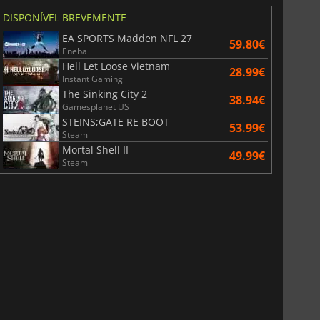
DISPONÍVEL BREVEMENTE
EA SPORTS Madden NFL 27
59.80€
Eneba
Hell Let Loose Vietnam
28.99€
Instant Gaming
The Sinking City 2
38.94€
Gamesplanet US
STEINS;GATE RE BOOT
53.99€
Steam
Mortal Shell II
49.99€
Steam
6.75
€
15.48
€