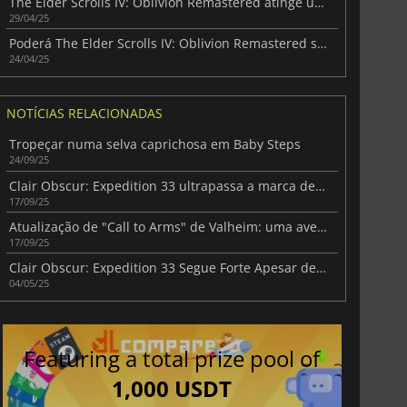
The Elder Scrolls IV: Oblivion Remastered atinge um marco impressionante de jogadores
29/04/25
Poderá The Elder Scrolls IV: Oblivion Remastered superar Skyrim?
24/04/25
NOTÍCIAS RELACIONADAS
Tropeçar numa selva caprichosa em Baby Steps
24/09/25
Clair Obscur: Expedition 33 ultrapassa a marca de 4,4 milhões de vendas
17/09/25
Atualização de "Call to Arms" de Valheim: uma aventura viking centrada no combate
17/09/25
Clair Obscur: Expedition 33 Segue Forte Apesar de Oblivion Remastered
04/05/25
Featuring a total prize pool of
1,000 USDT