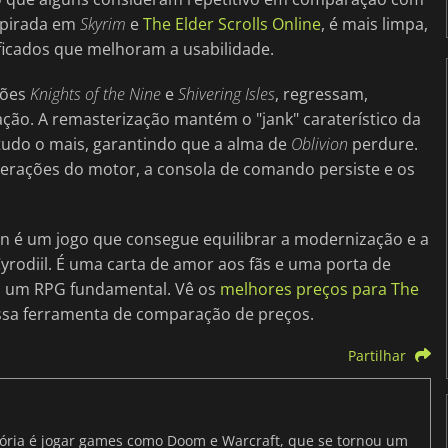
nspirada em
Skyrim
e
The Elder Scrolls Online
, é mais limpa,
icados que melhoram a usabilidade.
sões
Knights of the Nine
e
Shivering Isles
, regressam,
ção. A remasterização mantém o "jank" caraterístico da
udo o mais, garantindo que a alma de
Oblivion
perdure.
terações do motor, a consola de comando persiste e os
n é um jogo que consegue equilibrar a modernização e a
Cyrodiil. É uma carta de amor aos fãs e uma porta de
 um RPG fundamental. Vê os
melhores preços para The
sa ferramenta de comparação de preços.
Partilhar
ria é jogar games como Doom e Warcraft, que se tornou um