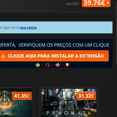
39.76€
46.78€
 ligar-se na
sua conta
41.35
€
31.32
€