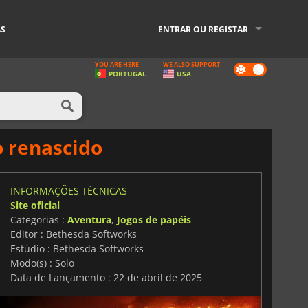
AS
ENTRAR OU REGISTAR
YOU ARE HERE
WE ALSO SUPPORT
Dark
PORTUGAL
USA
mode
o renascido
INFORMAÇÕES TÉCNICAS
Site oficial
Categorias :
Aventura
,
Jogos de papéis
Editor : Bethesda Softworks
Estúdio : Bethesda Softworks
Modo(s) : Solo
Data de Lançamento : 22 de abril de 2025