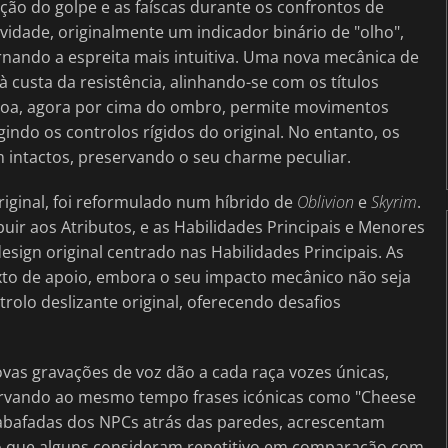
ção do golpe e as faíscas durante os confrontos de
vidade, originalmente um indicador binário de "olho",
ornando a espreita mais intuitiva. Uma nova mecânica de
 custa da resistência, alinhando-se com os títulos
soa, agora por cima do ombro, permite movimentos
ndo os controlos rígidos do original. No entanto, os
 intactos, preservando o seu charme peculiar.
riginal, foi reformulado num híbrido de
Oblivion
e
Skyrim
.
ir aos Atributos, e as Habilidades Principais e Menores
sign original centrado nas Habilidades Principais. As
xto de apoio, embora o seu impacto mecânico não seja
trolo deslizante original, oferecendo desafios
vas gravações de voz dão a cada raça vozes únicas,
servando ao mesmo tempo frases icónicas como "Cheese
 abafadas dos NPCs atrás das paredes, acrescentam
 o que alguns consideram repetitivo em comparação com