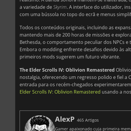
a variedade de
Skyrim
. A interface do utilizador, i
com uma bússola no topo do ecrã e menus simplif
Todos os conteúdos originais, incluindo as expan
mantendo mais de 200 horas de missões e explora
Bethesda, o comportamento peculiar dos NPCs e t
Embora o modding enfrente desafios devido às al
primeiros mods sugerem um futuro vibrante.
The Elder Scrolls IV: Oblivion Remastered
Oblivio
nostalgia, oferecendo um regresso polido e fiel a 
entrada para os recém-chegados experimentarem
Elder Scrolls IV: Oblivion Remastered
usando a nos
AlexP
465 Artigos
Gamer apaixonado cuja primeira memó