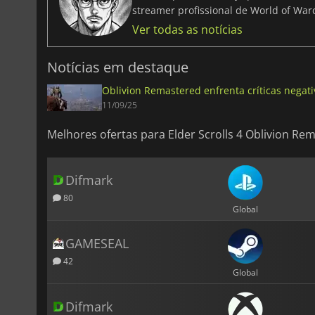
streamer profissional de World of Warc
Ver todas as notícias
Notícias em destaque
Oblivion Remastered enfrenta críticas nega
11/09/25
Melhores ofertas para Elder Scrolls 4 Oblivion Re
Difmark
80
Global
GAMESEAL
42
Global
Difmark