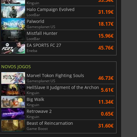
33.54€
Kinguin
Halo Campaign Evolved
31.19€
LootBar
Palworld
18.17€
Gamesplanet US
Mistfall Hunter
15.96€
LootBar
EA SPORTS FC 27
45.76€
Eneba
NOVOS JOGOS
Marvel Tokon Fighting Souls
46.73€
Gamesplanet US
HellSlave II Judgment of the Archon
5.61€
Kinguin
Big Walk
11.34€
Kinguin
Retrowave 2
0.65€
Kinguin
Beast of Reincarnation
31.60€
Game Boost