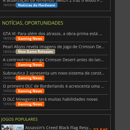
A atualização da Nintendo Switch 2 traz o Modo Portátil aos jogos mais antigos da Switch
Notícias de Hardware
18/03/26
NOTÍCIAS, OPORTUNIDADES
GTA VI: Para além dos atrasos, a obra-prima está quase a chegar
Gaming News
18/03/26
Pearl Abyss revela imagens de jogo de Crimson Desert para a PS5
New Game Releases
18/03/26
A controvérsia atinge Crimson Desert antes do lançamento
Gaming News
17/03/26
Subnautica 2 apresenta um novo sistema de construção de bases
Gaming News
16/03/26
O primeiro DLC de Borderlands 4 acrescenta uma nova personagem e muito mais
Gaming News
13/03/26
O DLC Mewgenics terá muitas habilidades novas
Gaming News
13/03/26
JOGOS POPULARES
Assassin's Creed Black Flag Resynced