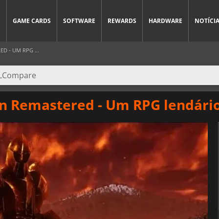
S
GAME CARDS
SOFTWARE
REWARDS
HARDWARE
NOTÍCI
D - UM RPG ...
vion Remastered - Um RPG lendári