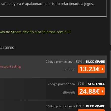
raft, e agora é apaixonado por tudo relacionado a jogos.
tivas no Steam devido a problemas com o PC
mastered
-15% :
Código promocional
DLCOMPARE
Account selling
13.23€
15.56€
-17% :
Código promocional
SEAL17DLC
24.88€
29.98€
-15% :
Código promocional
DLCOMPARE