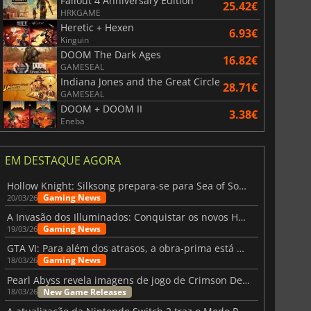
Fallout 4 Anniversary Edition
25.42€
HRKGAME
Heretic + Hexen
6.93€
Kinguin
DOOM The Dark Ages
16.82€
GAMESEAL
Indiana Jones and the Great Circle
28.71€
GAMESEAL
DOOM + DOOM II
3.38€
Eneba
EM DESTAQUE AGORA
Hollow Knight: Silksong prepara-se para Sea of Sorrow com um patch
Gaming News
20/03/26
A Invasão dos Illuminados: Conquistar os novos Helldivers 2 Atualização!
Gaming News
19/03/26
GTA VI: Para além dos atrasos, a obra-prima está quase a chegar
Gaming News
18/03/26
Pearl Abyss revela imagens de jogo de Crimson Desert para a PS5
New Game Releases
18/03/26