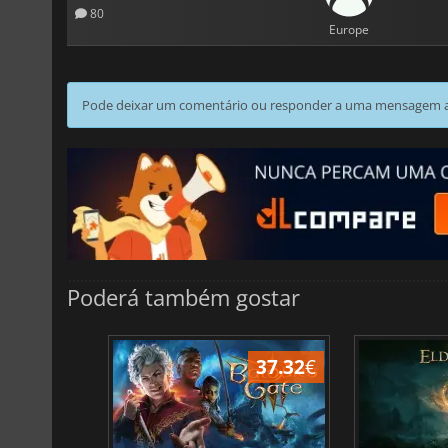
80
Europe
Pode deixar um comentário ou responder a uma mensagem ao
Poderá também gostar
44.87
€
37.32
€