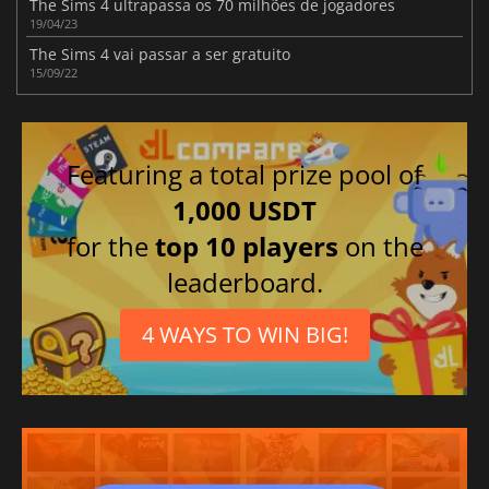
The Sims 4 ultrapassa os 70 milhões de jogadores
19/04/23
The Sims 4 vai passar a ser gratuito
15/09/22
Featuring a total prize pool of
1,000 USDT
for the
top 10 players
on the
leaderboard.
4 WAYS TO WIN BIG!