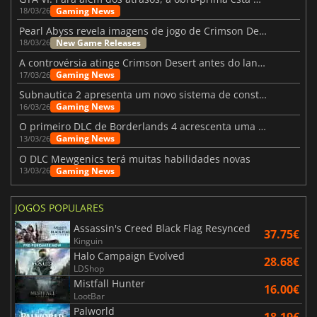
Gaming News
18/03/26
Pearl Abyss revela imagens de jogo de Crimson Desert para a PS5
New Game Releases
18/03/26
A controvérsia atinge Crimson Desert antes do lançamento
Gaming News
17/03/26
Subnautica 2 apresenta um novo sistema de construção de bases
Gaming News
16/03/26
O primeiro DLC de Borderlands 4 acrescenta uma nova personagem e muito mais
Gaming News
13/03/26
O DLC Mewgenics terá muitas habilidades novas
Gaming News
13/03/26
JOGOS POPULARES
Assassin's Creed Black Flag Resynced
37.75€
Kinguin
Halo Campaign Evolved
28.68€
LDShop
Mistfall Hunter
16.00€
LootBar
Palworld
18.19€