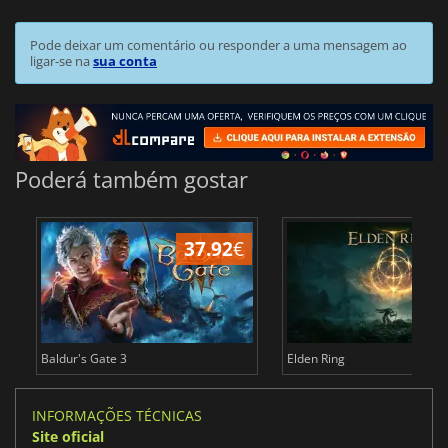
Pode deixar um comentário ou responder a uma mensagem ao
ligar-se na
sua conta
Poderá também gostar
37.92
€
4
Baldur's Gate 3
Elden Ring
INFORMAÇÕES TÉCNICAS
Site oficial