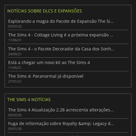
NOTÍCIAS SOBRE DLCS E EXPANSÕES
Explorando a magia do Pacote de Expansão The Sims 4 Encantados pela Natureza
07/07/25
The Sims 4 - Cottage Living é a próxima expansão para o jogo
11/06/21
The Sims 4 - o Pacote Decorador da Casa dos Sonhos está a chegar
24/05/21
Está a chegar um novo kit ao The Sims 4
11/05/21
The Sims 4: Paranormal já disponível
27/01/21
THE SIMS 4 NOTÍCIAS
The Sims 4 Atualização 2.28 acrescenta alterações que os jogadores vão gostar
05/02/26
Fuga de informação sobre Royalty &amp; Legacy dá a entender um novo e grandioso capítulo para The Sims 4
05/01/26