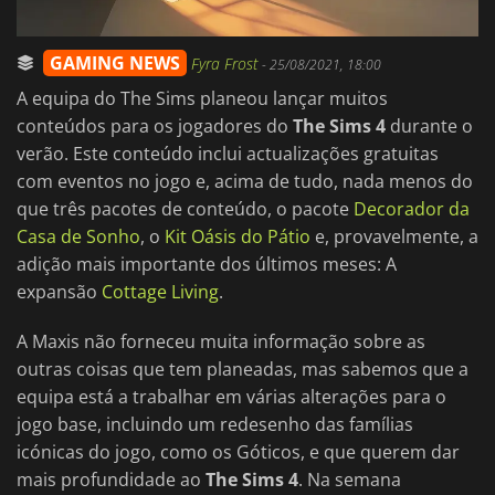
GAMING NEWS
Fyra Frost
-
25/08/2021, 18:00
A equipa do The Sims planeou lançar muitos
conteúdos para os jogadores do
The Sims 4
durante o
verão. Este conteúdo inclui actualizações gratuitas
com eventos no jogo e, acima de tudo, nada menos do
que três pacotes de conteúdo, o pacote
Decorador da
Casa de Sonho
, o
Kit Oásis do Pátio
e, provavelmente, a
adição mais importante dos últimos meses: A
expansão
Cottage Living
.
A Maxis não forneceu muita informação sobre as
outras coisas que tem planeadas, mas sabemos que a
equipa está a trabalhar em várias alterações para o
jogo base, incluindo um redesenho das famílias
icónicas do jogo, como os Góticos, e que querem dar
mais profundidade ao
The Sims 4
. Na semana