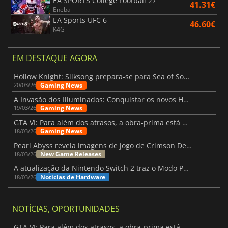
EA SPORTS College Football 27
41.31€
Eneba
EA Sports UFC 6
46.60€
K4G
EM DESTAQUE AGORA
Hollow Knight: Silksong prepara-se para Sea of Sorrow com um patch
Gaming News
20/03/26
A Invasão dos Illuminados: Conquistar os novos Helldivers 2 Atualização!
Gaming News
19/03/26
GTA VI: Para além dos atrasos, a obra-prima está quase a chegar
Gaming News
18/03/26
Pearl Abyss revela imagens de jogo de Crimson Desert para a PS5
New Game Releases
18/03/26
A atualização da Nintendo Switch 2 traz o Modo Portátil aos jogos mais antigos da Switch
Notícias de Hardware
18/03/26
NOTÍCIAS, OPORTUNIDADES
GTA VI: Para além dos atrasos, a obra-prima está quase a chegar