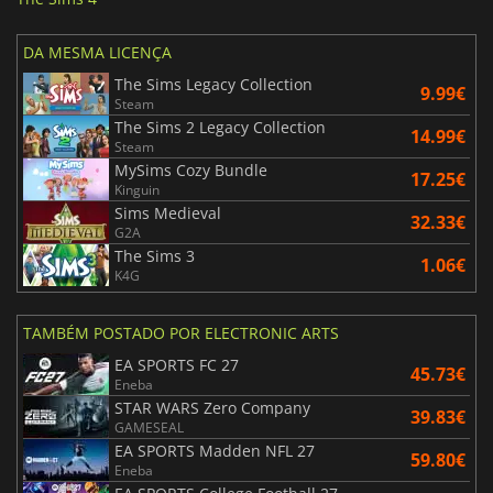
DA MESMA LICENÇA
The Sims Legacy Collection
9.99€
Steam
The Sims 2 Legacy Collection
14.99€
Steam
MySims Cozy Bundle
17.25€
Kinguin
Sims Medieval
32.33€
G2A
The Sims 3
1.06€
K4G
TAMBÉM POSTADO POR ELECTRONIC ARTS
EA SPORTS FC 27
45.73€
Eneba
STAR WARS Zero Company
39.83€
GAMESEAL
EA SPORTS Madden NFL 27
59.80€
Eneba