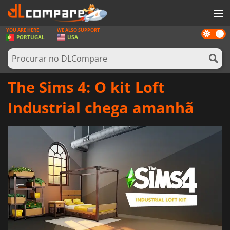
YOU ARE HERE
WE ALSO SUPPORT
Dark
JOGOS
PORTUGAL
USA
mode
GAME CARDS
SOFTWARE
The Sims 4: O kit Loft
REWARDS
Industrial chega amanhã
HARDWARE
NOTÍCIAS
ENTRAR OU REGISTAR