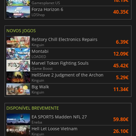
Gamesplanet US
Forza Horizon 6
40.35€
LDShop
NOVOS JOGOS
ReStory Chill Electronics Repairs
6.39€
Kinguin
Montabi
12.09€
LOADED
Marvel Tokon Fighting Souls
45.42€
Game Boost
HellSlave 2 Judgment of the Archon
5.29€
Kinguin
Big Walk
11.34€
Kinguin
DISPONÍVEL BREVEMENTE
EA SPORTS Madden NFL 27
59.80€
Eneba
Hell Let Loose Vietnam
26.10€
Kinguin