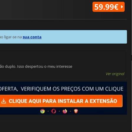
59.99€
 ligar-se na
sua conta
o duplo. Isso despertou o meu interesse
Ver original