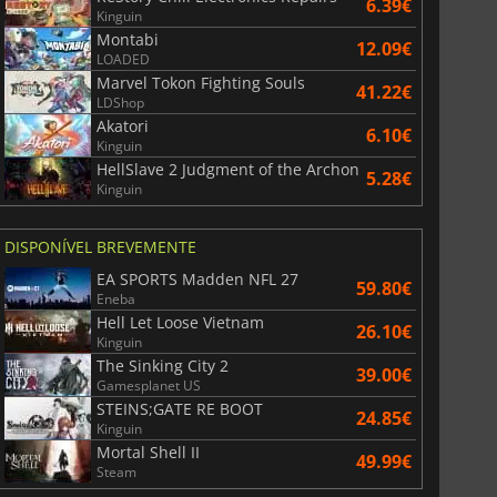
6.39€
Kinguin
Montabi
12.09€
LOADED
Marvel Tokon Fighting Souls
41.22€
LDShop
Akatori
6.10€
Kinguin
HellSlave 2 Judgment of the Archon
5.28€
Kinguin
DISPONÍVEL BREVEMENTE
EA SPORTS Madden NFL 27
59.80€
Eneba
Hell Let Loose Vietnam
26.10€
Kinguin
The Sinking City 2
39.00€
Gamesplanet US
STEINS;GATE RE BOOT
24.85€
Kinguin
Mortal Shell II
49.99€
Steam