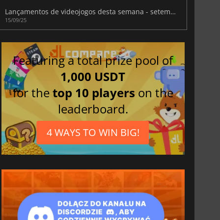
Lançamentos de videojogos desta semana - setembro de 2025 (Semana 38)
15/09/25
Featuring a total prize pool of
1,000 USDT
for the
top 10 players
on the
leaderboard.
4 WAYS TO WIN BIG!