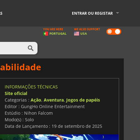
AS
ENTRAR OU REGISTAR
YOU ARE HERE
WE ALSO SUPPORT
Dark
PORTUGAL
USA
mode
gabilidade
INFORMAÇÕES TÉCNICAS
Site oficial
Categorias :
Ação
,
Aventura
,
Jogos de papéis
Editor : GungHo Online Entertainment
Estúdio : Nihon Falcom
Modo(s) : Solo
Data de Lançamento : 19 de setembro de 2025