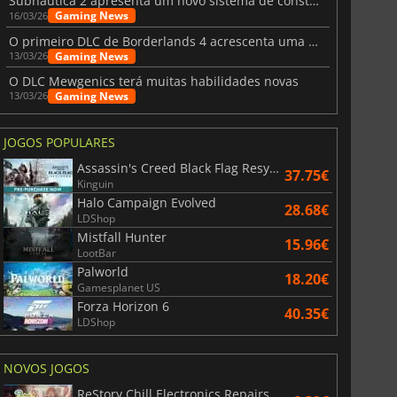
Subnautica 2 apresenta um novo sistema de construção de bases
Gaming News
16/03/26
O primeiro DLC de Borderlands 4 acrescenta uma nova personagem e muito mais
Gaming News
13/03/26
O DLC Mewgenics terá muitas habilidades novas
Gaming News
13/03/26
JOGOS POPULARES
Assassin's Creed Black Flag Resynced
37.75€
Kinguin
Halo Campaign Evolved
28.68€
LDShop
Mistfall Hunter
15.96€
LootBar
Palworld
18.20€
Gamesplanet US
Forza Horizon 6
40.35€
LDShop
NOVOS JOGOS
ReStory Chill Electronics Repairs