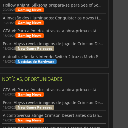
Hollow Knight: Silksong prepara-se para Sea of Sorrow com um patch
Gaming News
20/03/26
A Invasão dos Illuminados: Conquistar os novos Helldivers 2 Atualização!
Gaming News
19/03/26
GTA VI: Para além dos atrasos, a obra-prima está quase a chegar
Gaming News
18/03/26
Pearl Abyss revela imagens de jogo de Crimson Desert para a PS5
New Game Releases
18/03/26
A atualização da Nintendo Switch 2 traz o Modo Portátil aos jogos mais antigos da Switch
Notícias de Hardware
18/03/26
NOTÍCIAS, OPORTUNIDADES
GTA VI: Para além dos atrasos, a obra-prima está quase a chegar
Gaming News
18/03/26
Pearl Abyss revela imagens de jogo de Crimson Desert para a PS5
New Game Releases
18/03/26
A controvérsia atinge Crimson Desert antes do lançamento
Gaming News
17/03/26