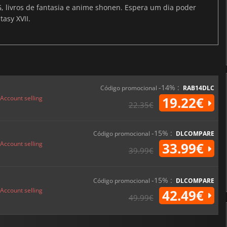
G, livros de fantasia e anime shonen. Espera um dia poder
tasy XVII.
-14% :
Código promocional
RAB14DLC
Account selling
19.22€
22.35€
-15% :
Código promocional
DLCOMPARE
Account selling
33.99€
39.99€
-15% :
Código promocional
DLCOMPARE
Account selling
42.49€
49.99€