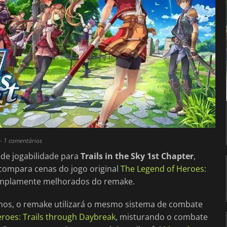
- 1 comentários
 de jogabilidade para
Trails in the Sky 1st Chapter
,
compara cenas do jogo original
The Legend of Heroes:
 amplamente melhorados do remake.
nos, o remake utilizará o mesmo sistema de combate
roes: Trails through Daybreak
, misturando o combate