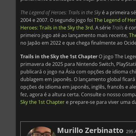
The Legend of Heroes: Trails in the Sky
é a primeira sé
2004 e 2007. O segundo jogo foi
The Legend of Hero
Heroes: Trails in the Sky the 3rd
. A série
Trails
é co
primeiro jogo até ao lançamento mais recente,
The
no Japão em 2022 e que chega finalmente ao Ociden
Trails in the Sky the 1st Chapter
O jogo The Legen
primavera de 2025 para Nintendo Switch, PlayStat
publicará o jogo na Ásia com opções de idioma chi
dublagem em japonês. O lançamento global ficará
opções de idioma em japonês, inglês, francês e 
fez, agora é a altura certa. Consulte o nosso com
Sky the 1st Chapter
e prepare-se para viver uma da
Murillo Zerbinatto
295 