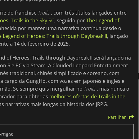
rie do franchise
Trails
, com três títulos lançados entre
es: Trails in the Sky SC
, seguido por
The Legend of
nhecida por manter uma narrativa contínua desde o
 Legend of Heroes: Trails through Daybreak II
, lançado
te a 14 de fevereiro de 2025.
d of Heroes: Trails through Daybreak II será lançado na
ion 5 e PC via Steam. A Clouded Leopard Entertainment
nês tradicional, chinês simplificado e coreano, com
 a cargo da GungHo, com vozes em japonês e inglês e
alemão. Se sempre quis mergulhar no
Trails
, mas nunca o
parador para obter as
melhores ofertas de Trails in the
s narrativas mais longas da história dos JRPG.
Partilhar
Artigos