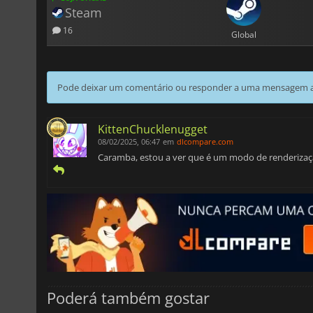
Steam
16
Global
Pode deixar um comentário ou responder a uma mensagem ao
KittenChucklenugget
08/02/2025, 06:47
em
dlcompare.com
Caramba, estou a ver que é um modo de renderizaçã
Poderá também gostar